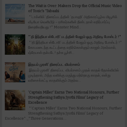
The Wait is Over: Makers Drop the Official Music Video
of Toxic's 'Tabaahi
*‘டாக்ஸிக்‘ திரைப்படத்தின் ‘தபாஹி’ அதிகாரப்பூர்வ மியூசிக்
வீடியோ வெளியீடு – ரசிகர்களின் நீண்டநாள் எதிர்பார்ப்பு
நிறைவேறியது !* Monster Mind...
*‘தி இந்தியா ஸ்டோரி’ படத்தின் மேலும் ஒரு அதிரடி போஸ்டர் !*
*‘தி இந்தியா ஸ்டோரி’ படத்தின் மேலும் ஒரு அதிரடி போஸ்டர் !*
கோபமடைந்த கூட்டத்தை எதிர்கொள்ளும் காஜல் அகர்வால்,
ஷ்ரேயாஸ் தல்படே! நச்சு பூச்சி...
இதயம் முரளி’ திரைப்பட விமர்சனம்
இதயம் முரளி’ திரைப்பட விமர்சனம் முதல் காதல் தோல்வியில்
முடிந்தால், அந்த வலிக்கு மருந்து மற்றொரு காதல், என்று
வரிசைக்கட்டி காதலிக்கும் அதர்வ...
’Captain Miller' Earns Two National Honours, Further
Strengthening Sathya Jyothi Films' Legacy of
Excellence
*’Captain Miller' Earns Two National Honours, Further
Strengthening Sathya Jyothi Films' Legacy of
Excellence* _*Three Generations....