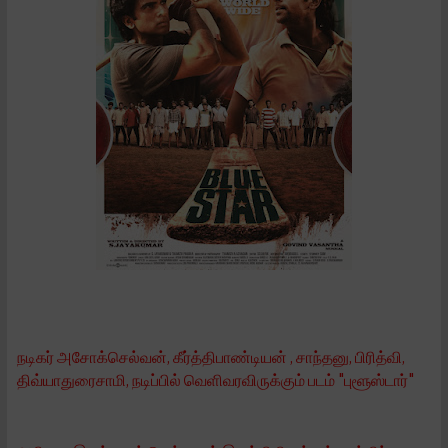
நடிகர் அசோக்செல்வன், கீர்த்திபாண்டியன் , சாந்தனு, பிரித்வி,
திவ்யாதுரைசாமி, நடிப்பில் வெளிவரவிருக்கும் படம் "புளூஸ்டார்"