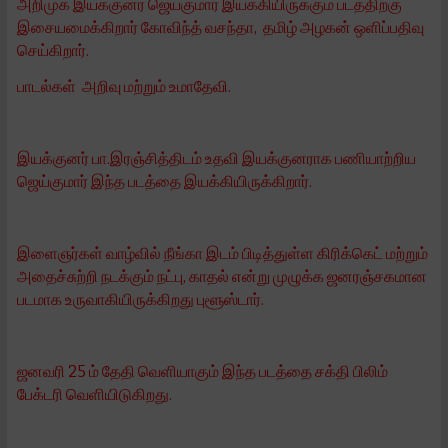
அறிமுக இயக்குனர் ஜெய்குமார் இயக்கியிருக்கும் படத்திற்கு
இசையமைக்கிறார் கோவிந்த் வசந்தா, தமிழ் அழகன் ஒளிப்பதிவு
செய்கிறார்.
பாடல்கள் அறிவு மற்றும் உமாதேவி.
இயக்குனர் பா.இரஞ்சித்திடம் உதவி இயக்குனராக பணியாற்றிய
ஜெய்குமார் இந்த படத்தை இயக்கியிருக்கிறார்.
இளைஞர்கள் வாழ்வில் நீங்கா இடம் பிடித்துள்ள கிரிக்கெட் மற்றும்
அதைச்சுற்றி நடக்கும் நட்பு, காதல் என்று முழுக்க ஜனரஞ்சகமான
படமாக உருவாகியிருக்கிறது புளூஸ்டார்.
ஜனவரி 25 ம் தேதி வெளியாகும் இந்த படத்தை சக்தி பிலிம்
பேக்டரி வெளியிடுகிறது.