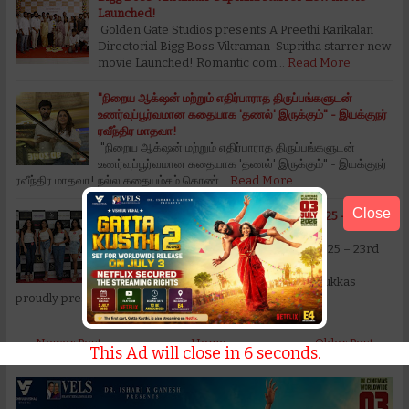
Launched!
Golden Gate Studios presents A Preethi Karikalan
Directorial Bigg Boss Vikraman-Supritha starrer new
movie Launched! Romantic com…
Read More
"நிறைய ஆக்‌ஷன் மற்றும் எதிர்பாராத திருப்பங்களுடன்
உணர்வுப்பூர்வமான கதையாக 'தணல்' இருக்கும்" - இயக்குநர்
ரவீந்திர மாதவா!
"நிறைய ஆக்‌ஷன் மற்றும் எதிர்பாராத திருப்பங்களுடன்
உணர்வுப்பூர்வமான கதையாக 'தணல்' இருக்கும்" - இயக்குநர்
ரவீந்திர மாதவா! நல்ல கதையம்சம் கொண்…
Read More
Close
Jos Alukkas Presents Miss South India 2025 – 23rd
Edition: Ushering a New Era of Pageantry
Jos Alukkas Presents Miss South India 2025 – 23rd
Edition: Ushering a New Era of
Pageantry Kochi/Bangalore, 2025 – Jos Alukkas
proudly pres…
Read More
← Newer Post
Home
Older Post →
This Ad will close in
5
seconds.