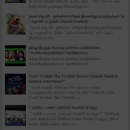
தி சவுரவ் கங்குலி ஸ்டோரி’ ஃபர்ஸ்ட் லுக்* *2027 மே 14-ஆம்
தேதி உலகம் முழுவதும் திரையரங்குகள...
நடிகர் திரு வீர் - ஐஸ்வர்யா ராஜேஷ் இணைந்து நடித்திருக்கும் 'ஓ
! சுகுமாரி' படத்தின் ட்ரெய்லர் வெளியீடு
*நடிகர் திரு வீர் - ஐஸ்வர்யா ராஜேஷ் இணைந்து நடித்திருக்கும்
'ஓ ! சுகுமாரி' படத்தின் ட்ரெய்லர் வெளியீடு* டீசர் மற்றும்
இரண்டு பாடல்க...
தில்லு இருந்தா போராடு Actress Anukrishna
/Vanithavijayakumar/ Karthikdoss/
தில்லு இருந்தா போராடு Actress Anukrishna
/Vanithavijayakumar/ Karthikdoss/
Don't Trouble The Trouble Teaser: Fahadh Faasil in
fantasy entertainer*
*நடிகர் ஃபஹத் பாசில் நடிப்பில் கற்பனை கலந்த
பொழுதுபோக்கு திரைப்படமான 'டோன்ட் ட்ரபிள் தி ட்ரபிள் -
Don't Trouble The Trouble' பட...
*‘அன்பே டயானா’ டிரெய்லர் வெளியீட்டு விழா
*‘அன்பே டயானா’ டிரெய்லர் வெளியீட்டு விழா!!* ‘மில்லியன்
டாலர் ஸ்டுடியோஸ்’ (Million Dollar Studios) மற்றும் ‘நியோ
கேசில் கிரியேஷன்ஸ்’ (Neo Ca...