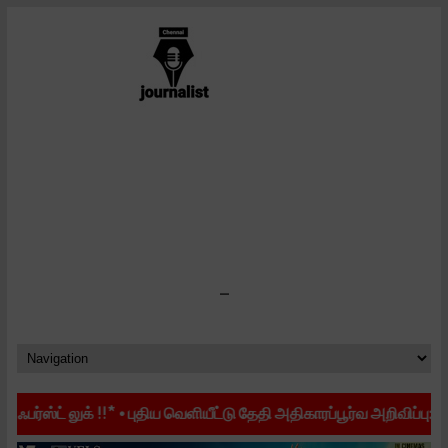
-
ுக் !!*
•
புதிய வெளியீட்டு தேதி அதிகாரப்பூர்வ அறிவிப்பு: ஆகஸ்ட் 28-