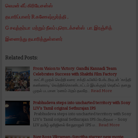
லெமன் லீப் கிரியேசன்ஸ்
தயாரிப்பாளர் R.கணேஷ்மூர்த்தி ,
G சவுந்தர்யா மற்றும் நீலம் புரொடக்சன்ஸ் பா. இரஞ்சித்
இணைந்து தயாரித்துள்ளனர்
Related Posts:
From Vision to Victory: Gandhi Kannadi Team
Celebrates Success with Shakthi Film Factory
காட்சி முதல் வெற்றி வரை: சக்தி ஃபிலிம் பேக்டரியுடன் ‘காந்தி
கண்ணாடி’ வெற்றிக்கொண்டாட்டம் இயக்குநர் ஷெரீஃப் தனது
முதல் படமான ‘ரணம் அறம் தவறே…
Read More
Prabhudeva steps into uncharted territory with Sony
LIV’s Tamil original Sethurajan IPS
Prabhudeva steps into uncharted territory with Sony
LIV’s Tamil original Sethurajan IPS பிரபுதேவா – Sony
LIV தமிழ் ஒரிஜினல் சேதுராஜன் IPS ம…
Read More
Bigg Boss Vikraman-Supritha starrer new movie