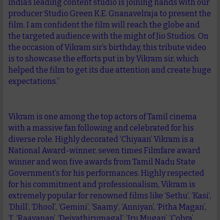
India’s leading content studio is joining hands with our
producer Studio Green K.E. Gnanavelraja to present the
film. I am confident the film will reach the globe and
the targeted audience with the might of Jio Studios. On
the occasion of Vikram sir’s birthday, this tribute video
is to showcase the efforts put in by Vikram sir, which
helped the film to get its due attention and create huge
expectations.”
Vikram is one among the top actors of Tamil cinema
with a massive fan following and celebrated for his
diverse role. Highly decorated ‘Chiyaan’ Vikram is a
National Award-winner, seven times Filmfare award
winner and won five awards from Tamil Nadu State
Government’s for his performances. Highly respected
for his commitment and professionalism, Vikram is
extremely popular for renowned films like ‘Sethu’, ‘Kasi’,
‘Dhill’, ‘Dhool’, ‘Gemini’, ‘Saamy’, ‘Anniyan’, ‘Pitha Magan’,
‘I’, ‘Raavanan’, ‘Deivathirumagal’, ‘Iru Mugan’, ‘Cobra’,