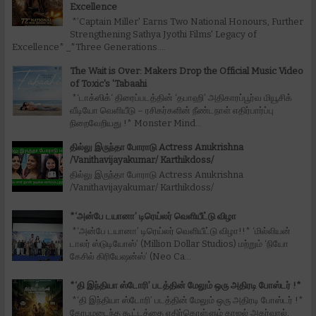
Excellence
*’Captain Miller' Earns Two National Honours, Further
Strengthening Sathya Jyothi Films' Legacy of
Excellence* _*Three Generations....
The Wait is Over: Makers Drop the Official Music Video
of Toxic's 'Tabaahi
*‘டாக்ஸிக்‘ திரைப்படத்தின் ‘தபாஹி’ அதிகாரப்பூர்வ மியூசிக்
வீடியோ வெளியீடு – ரசிகர்களின் நீண்டநாள் எதிர்பார்ப்பு
நிறைவேறியது !* Monster Mind...
தில்லு இருந்தா போராடு Actress Anukrishna
/Vanithavijayakumar/ Karthikdoss/
தில்லு இருந்தா போராடு Actress Anukrishna
/Vanithavijayakumar/ Karthikdoss/
*‘அன்பே டயானா’ டிரெய்லர் வெளியீட்டு விழா
*‘அன்பே டயானா’ டிரெய்லர் வெளியீட்டு விழா!!* ‘மில்லியன்
டாலர் ஸ்டுடியோஸ்’ (Million Dollar Studios) மற்றும் ‘நியோ
கேசில் கிரியேஷன்ஸ்’ (Neo Ca...
*‘தி இந்தியா ஸ்டோரி’ படத்தின் மேலும் ஒரு அதிரடி போஸ்டர் !*
*‘தி இந்தியா ஸ்டோரி’ படத்தின் மேலும் ஒரு அதிரடி போஸ்டர் !*
கோபமடைந்த கூட்டத்தை எதிர்கொள்ளும் காஜல் அகர்வால்,