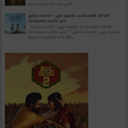
ஷ்ரேயாஸ் தல்படே! நச்சு பூச்சி...
துல்கர் சல்மான் – பூஜா ஹெக்டே காம்போவின் ‘ஸ்ரீ ஸ்ரீ’
அசத்தலான ஃபர்ஸ்ட் லுக்
*துல்கர் சல்மான் – பூஜா ஹெக்டே காம்போவின் ‘ஸ்ரீ ஸ்ரீ’
அசத்தலான ஃபர்ஸ்ட் லுக் !!* துல்கர் சல்மான் – பூஜா ஹெக்டே
ஜோடியாக நடிக்கும் பான் இந்த...