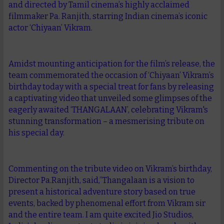
and directed by Tamil cinema’s highly acclaimed
filmmaker Pa. Ranjith, starring Indian cinema’s iconic
actor ‘Chiyaan’ Vikram.
Amidst mounting anticipation for the film’s release, the
team commemorated the occasion of ‘Chiyaan’ Vikram’s
birthday today with a special treat for fans by releasing
a captivating video that unveiled some glimpses of the
eagerly awaited ‘THANGALAAN’, celebrating Vikram's
stunning transformation – a mesmerising tribute on
his special day.
Commenting on the tribute video on Vikram’s birthday,
Director Pa.Ranjith, said,”Thangalaan is a vision to
present a historical adventure story based on true
events, backed by phenomenal effort from Vikram sir
and the entire team. I am quite excited Jio Studios,