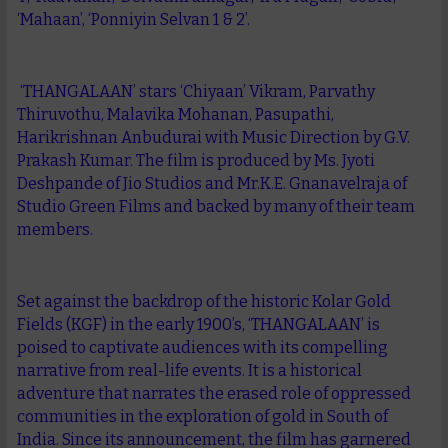
‘Mahaan’, ‘Ponniyin Selvan 1 & 2’.
‘THANGALAAN’ stars ‘Chiyaan’ Vikram, Parvathy
Thiruvothu, Malavika Mohanan, Pasupathi,
Harikrishnan Anbudurai with Music Direction by G.V.
Prakash Kumar. The film is produced by Ms. Jyoti
Deshpande of Jio Studios and Mr.K.E. Gnanavelraja of
Studio Green Films and backed by many of their team
members.
Set against the backdrop of the historic Kolar Gold
Fields (KGF) in the early 1900’s, ‘THANGALAAN’ is
poised to captivate audiences with its compelling
narrative from real-life events. It is a historical
adventure that narrates the erased role of oppressed
communities in the exploration of gold in South of
India. Since its announcement, the film has garnered