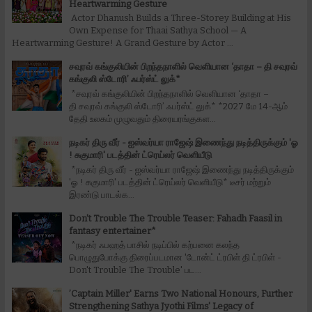
Heartwarming Gesture
Actor Dhanush Builds a Three-Storey Building at His
Own Expense for Thaai Sathya School — A
Heartwarming Gesture! A Grand Gesture by Actor ...
சவுரவ் கங்குலியின் பிறந்தநாளில் வெளியான ‘தாதா – தி சவுரவ்
கங்குலி ஸ்டோரி’ ஃபர்ஸ்ட் லுக்*
*சவுரவ் கங்குலியின் பிறந்தநாளில் வெளியான ‘தாதா –
தி சவுரவ் கங்குலி ஸ்டோரி’ ஃபர்ஸ்ட் லுக்* *2027 மே 14-ஆம்
தேதி உலகம் முழுவதும் திரையரங்குகள...
நடிகர் திரு வீர் - ஐஸ்வர்யா ராஜேஷ் இணைந்து நடித்திருக்கும் 'ஓ
! சுகுமாரி' படத்தின் ட்ரெய்லர் வெளியீடு
*நடிகர் திரு வீர் - ஐஸ்வர்யா ராஜேஷ் இணைந்து நடித்திருக்கும்
'ஓ ! சுகுமாரி' படத்தின் ட்ரெய்லர் வெளியீடு* டீசர் மற்றும்
இரண்டு பாடல்க...
Don't Trouble The Trouble Teaser: Fahadh Faasil in
fantasy entertainer*
*நடிகர் ஃபஹத் பாசில் நடிப்பில் கற்பனை கலந்த
பொழுதுபோக்கு திரைப்படமான 'டோன்ட் ட்ரபிள் தி ட்ரபிள் -
Don't Trouble The Trouble' பட...
’Captain Miller' Earns Two National Honours, Further
Strengthening Sathya Jyothi Films' Legacy of