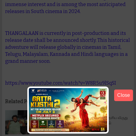
immense interest and is among the most anticipated
releases in South cinema in 2024.
THANGALAAN is currently in post-production and its
release date shall be announced shortly. This historical
adventure will release globally in cinemas in Tamil,
Telugu, Malayalam, Kannada and Hindi languages in a
grand manner soon.
https://www.youtube.com/watch?v=W8R5u9lSqSI
Close
Related Posts:
சிவகார்த்திகேயனுக்கு அப்புக்குட்டி வாழ்த்து!
சிவகார்த்திகேயனுக்கு அப்புக்குட்டி வாழ்த்து! தேசிய விருது
பெற்ற நடிகர் அப்புக்குட்டி, தான் நடித்த "பிறந்தநாள்
வாழ்த்துகள்" படம், சர்வத…
Read More