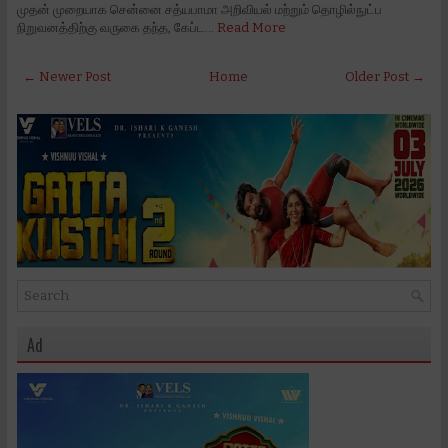
முதன் முறையாக சென்னை சத்யபாமா அறிவியல் மற்றும் தொழில்நுட்ப
நிறுவனத்திற்கு வருகை தந்த, கேப்ட…
Read More
← Newer Post
Home
Older Post →
Ad