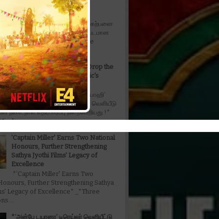
Fahadh Faasil in fantasy
entertainer*
*நடிகர் ஃபஹத் பாசில் நடிப்பில் கற்பனை
கலந்த பொழுதுபோக்கு திரைப்படமான
ரபிள் தி ட்ரபிள் - Don't Trouble The
ட...
The Wait is Over: Makers Drop the
Official Music Video of Toxic's
'Tabaahi
*‘டாக்ஸிக்‘ திரைப்படத்தின் ‘தபாஹி’
அதிகாரப்பூர்வ மியூசிக் வீடியோ வெளியீடு
ின் நீண்டநாள் எதிர்பார்ப்பு நிறைவேறியது !*
ind...
’Captain Miller' Earns Two National
Honours, Further Strengthening
Sathya Jyothi Films' Legacy of
Excellence
*’Captain Miller' Earns Two
Honours, Further Strengthening Sathya
lms' Legacy of Excellence* _*Three
s....
*‘அன்பே டயானா’ டிரெய்லர் வெளியீட்டு