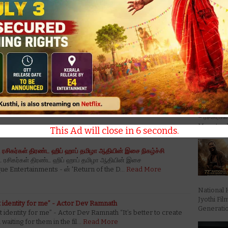
நாள் வாழ்த்துகள்"!அப்புக்குட்டி தனது பிறந்த நாளான
வர்கள், பெண்களுக்கும் மருத்துவம், உணவுக்காகவும்
'டோன்ட் ட்
Trouble' ப
வர்களுடன் கேக் வெட்டி கொண்டாடிய நடிகர் அப்புக்குட்டி
– ரசிகர்கள
Monster M
This Ad will close in
5
seconds.
ட்ட ரசிகர்கள் திரண்ட ஹிப் ஹாப் தமிழா ஆதியின் இசை நிகழ்ச்சி
ட்ட ரசிகர்கள் திரண்ட ஹிப் ஹாப் தமிழா ஆதியின் இசை
que Entertainments - ன் 'Return of the D…
Read More
National 
Jyothi Fi
t identity for me” - Actor Dev Ramnath
Generation
 identity for me” - Actor Dev Ramnath “It’s better to create
waiting for them in the fil…
Read More