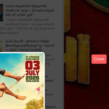
சவுரவ் கங்குலியின் பிறந்தநாளில்
வெளியான ‘தாதா – தி சவுரவ் கங்குலி
ஸ்டோரி’ ஃபர்ஸ்ட் லுக்*
*சவுரவ் கங்குலியின் பிறந்தநாளில்
வெளியான ‘தாதா – தி சவுரவ் கங்குலி
ர்ஸ்ட் லுக்* *2027 மே 14-ஆம் தேதி உலகம்
திரையரங்குகள...
நடிகர் திரு வீர் - ஐஸ்வர்யா ராஜேஷ்
இணைந்து நடித்திருக்கும் 'ஓ ! சுகுமாரி'
படத்தின் ட்ரெய்லர் வெளியீடு
*நடிகர் திரு வீர் - ஐஸ்வர்யா ராஜேஷ்
Close
இணைந்து நடித்திருக்கும் 'ஓ ! சுகுமாரி'
்ரெய்லர் வெளியீடு* டீசர் மற்றும் இரண்டு
தில்லு இருந்தா போராடு Actress
Anukrishna /Vanithavijayakumar/
Karthikdoss/
தில்லு இருந்தா போராடு Actress
Anukrishna /Vanithavijayakumar/
oss/
Don't Trouble The Trouble Teaser: