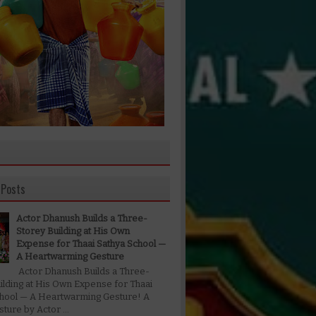
 Posts
Actor Dhanush Builds a Three-
Storey Building at His Own
Expense for Thaai Sathya School —
A Heartwarming Gesture
Actor Dhanush Builds a Three-
ilding at His Own Expense for Thaai
chool — A Heartwarming Gesture! A
ture by Actor ...