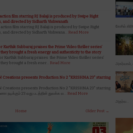
action film starring RJ Balaji is produced by Swipe Right
s, and directed by Sidharth Vishwanath
கேசில் கிர
 action film starring RJ Balaji is produced by Swipe Right
s, and directed by Sidharth Vishwana…
Read More
 Karthik Subbaraj praises the Prime Video thriller series’
 they brought a fresh energy and authenticity to the story
 Karthik Subbaraj praises the Prime Video thriller series’
t they brought a fresh ener…
Read More
அகர்வால், ஷ
 Creations presents Production No 2 "KRISHNA 23" starring
 Creations presents Production No 2 "KRISHNA 23" starring
்ணா நடிக்கும் 23 வது படத்தின் துவக்க வ…
Read More
அதர்வ...
Home
Older Post →