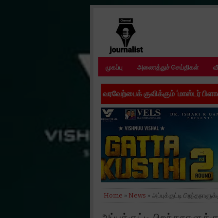
முகப்பு
அணைத்துச் செய்திகள்
வ
வரவேற்பைக் குவிக்கும் ‘மாஸ்டர் பிளான்’ ஃபர்ஸ்ட் லுக் !!*
•
புத
Home
»
News
» அப்புக்குட்டி பிறந்தநாளுக
அப்புக்குட்டி பிறந்தநாளுக்க