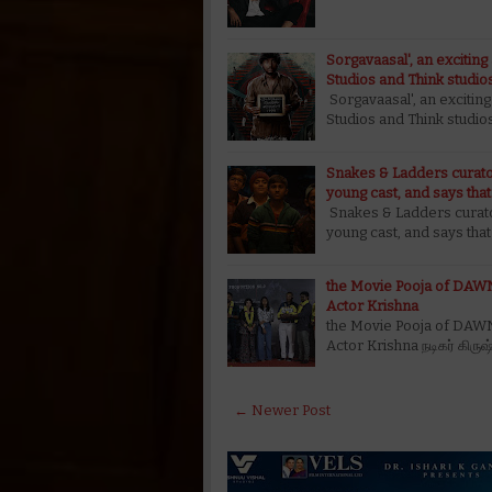
Sorgavaasal', an exciting 
Studios and Think studio
Sorgavaasal', an exciting
Studios and Think studio
Snakes & Ladders curator
young cast, and says that
Snakes & Ladders curator
young cast, and says tha
the Movie Pooja of DAWN
Actor Krishna
the Movie Pooja of DAWN
Actor Krishna நடிகர் கிருஷ
← Newer Post