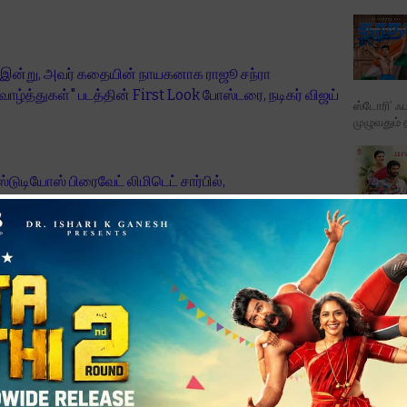
ளான இன்று, அவர் கதையின் நாயகனாக ராஜூ சந்ரா
 வாழ்த்துகள்" படத்தின் First Look போஸ்டரை, நடிகர் விஜய்
ஸ்டோரி’ ஃப
!
முழுவதும் 
 ஸ்டுடியோஸ் பிரைவேட் லிமிடெட் சார்பில்,
யாரித்துள்ளனர்.
படத்தின் ட
துள்ளது. மலையாள நடிகை ஐஸ்வர்யா அனில், இப்படத்தின்
பாடல்க...
முகம் ஆகிறார். ஸ்ரீஜா ரவி மற்றும் ரோஜி மேத்யூ முக்கிய
 காமெடி கலந்து, ஜனரஞ்சகமாக கதை எழுதி, ஒளிப்பதிவு
Karthikd
ரா. இசையை நவநீத் அமைக்க, கலையை வினோத் குமார்