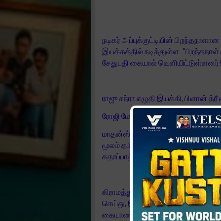
நடிகர் அப்புக்குட்டியின் பிறந்தநா
இயக்கத்தில் நடித்துள்ள "பிறந்தநாள்
சேதுபதி கையால் வெளியிட்டுள்ளனர்
ராஜு சந்ரா எழுதி இயக்கி, பிளான் த்ரீ
ரோஜி மேத்யூ, ராஜு சந்ரா இருவரும் த
மாதன்ஸ் குழுமம் இணைந்து தயாரித்
மூலம் தமிழில் கதையின் நாயகியாக அறி
கதாப்பாத்திரத்தில் நடித்துள்ளனர்.
கிராமத்து எதார்த்தத்தை, காதலுடன்
செய்து, இயக்கியுள்ளார் ராஜூ சந்
கையாண்டுள்ளார்.