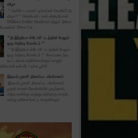
விழா
*‘அன்பே டயானா’ டிரெய்லர் வெளியீட்டு
விழா!!* ‘மில்லியன் டாலர் ஸ்டுடியோஸ்’
(Million Dollar Studios) மற்றும் ‘நியோ
ியேஷன்ஸ்’ (Neo Ca...
*‘தி இந்தியா ஸ்டோரி’ படத்தின் மேலும்
ஒரு அதிரடி போஸ்டர் !*
*‘தி இந்தியா ஸ்டோரி’ படத்தின் மேலும்
ஒரு அதிரடி போஸ்டர் !* கோபமடைந்த
கூட்டத்தை எதிர்கொள்ளும் காஜல்
்ரேயாஸ் தல்படே! நச்சு பூச்சி...
இதயம் முரளி’ திரைப்பட விமர்சனம்
இதயம் முரளி’ திரைப்பட விமர்சனம்
முதல் காதல் தோல்வியில் முடிந்தால்,
அந்த வலிக்கு மருந்து மற்றொரு காதல்,
என்று வரிசைக்கட்டி காதலிக்கும்