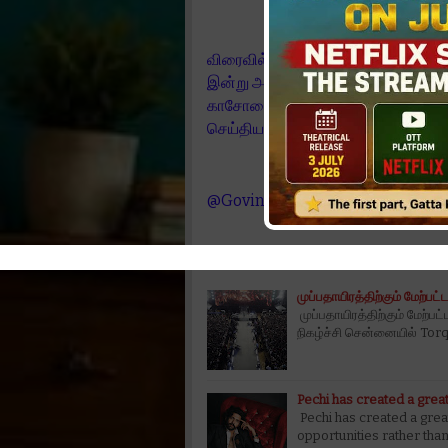
விரைவில் திரைக்கு வருகிறது "பிறந்த
இன்று அன்னை உள்ளம் ஆதரவற்ற முதிய
காசோலையும் உணவும் அளித்துள்ளார் அ
செய்தியாளர்களுக்கு பேட்டியளித்தார்
@GovindarajPro
Related Posts:
முப்பதாயிரத்திற்கும் மேற்ப
முப்பதாயிரத்திற்கும் மேற்ப
நிகழ்ச்சி சென்னையில் Tor
Pechi has created a grea
Pechi has created a great
opportunities rather than 