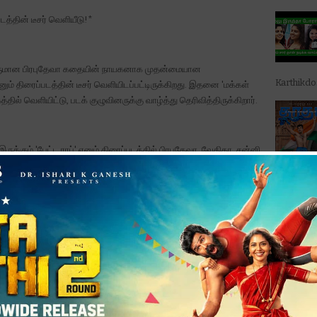
 படத்தின் டீசர் வெளியீடு!*
ிகருமான பிரபுதேவா கதையின் நாயகனாக முதன்மையான
Karthikd
' எனும் திரைப்படத்தின் டீசர் வெளியிடப்பட்டிருக்கிறது. இதனை 'மக்கள்
ல் வெளியிட்டு, படக் குழுவினருக்கு வாழ்த்து தெரிவித்திருக்கிறார்.
ருக்கும் 'பேட்ட ராப்' எனும் திரைப்படத்தில் பிரபுதேவா, வேதிகா, சன்னி
க், பகவதி பெருமாள், விவேக் பிரசன்னா உள்ளிட்ட பலர்
ஸ்டோரி’ ஃப
 இருக்கும் இந்த திரைப்படத்திற்கு ஜித்து தாமோதர் ஒளிப்பதிவு செய்ய, டி.
முழுவதும் 
 கலை இயக்கத்தை கவனிக்க பட தொகுப்பு பணிகளை நிஷாத் யூசுப்
ய ஆக்சன் என்டர்டெய்னராக தயாராகி இருக்கும் இந்த திரைப்படத்தை
ம்யூனிகேஷன் நிறுவனம் சார்பில் தயாரிப்பாளர் ஜோபி பி. சாம்
படத்தின் ட
பாடல்க...
ு தற்போது படப்பிடிப்புக்கு பிந்தைய இறுதி கட்ட தொழில்நுட்ப பணிகள்
ல் படத்தின் டீசர் வெளியிடப்பட்டிருக்கிறது. இந்த டீசரில் நடனப்புயல்