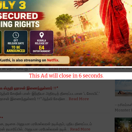
 காட்சிகளும், வேதிகாவின் வித்தியாசமான தோற்றமும்.. ரசிகர்களை
'டோன்ட் ட்
Trouble' ப
ீஸ் - சீசன் 2’ இனிதே துவங்கியது !
ீஸ் - சீசன் 2’ இனிதே துவங்கியது !வெற்றிகரமான ‘வேற மாறி ஆபீஸ்’
கேசில் கிர
ையுடன் தொடங்கியது !! தென்ன…
Read More
This Ad will close in
4
seconds.
டிகை ஸ்ருதி ஹாசன் இணைந்துள்ளார் !!*
ஆத்வி சேஷின் பான்-இந்தியா அதிரடித் திரைப்படமான 'டகோயிட்'
ுதி ஹாசன் இணைந்துள்ளார் !!*ஆத்வி சேஷின…
Read More
– ரசிகர்கள
Monster M
”*
 நடிகை அனுபமா பரமேஸ்வரன் நடிக்கும், புதிய திரைப்படம்
ன் தயாரிப்பில், அனுபமா பரமேஸ்வரன் நடிக்…
Read More