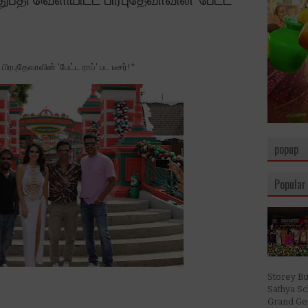
ிரபுதேவாவின் 'பேட்ட ராப்' பட டீசர்!*
popup
Popular
Storey Bu
Sathya S
Grand Ges