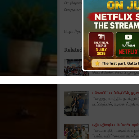
பிரபுதேவாவின் அசத்தலான நடனமும் , ஆக்சன்
வெகுவாக ஈர்த்திருக்கிறது.
https://youtu.be/2Rq6aszRoLI
Related Posts:
ஆஹா வழங்கும் ‘வேற மாறி ஆப
ஆஹா வழங்கும் ‘வேற மாறி ஆப
வெப் சீரிஸின் சீசன் 2 பூஜ
டகோயிட்' படப்பிடிப்பில், ந
*ஹைதராபாத்தில் நடக்கும் 
படப்பிடிப்பில், நடிகை ஸ்ர
புதிய திரைப்படம் “லாக்டவுன்
*லைகா புரொடக்ஷன்ஸ் வழங்க,
“லாக்டவுன்”*லைகா சுபாஸ்கர