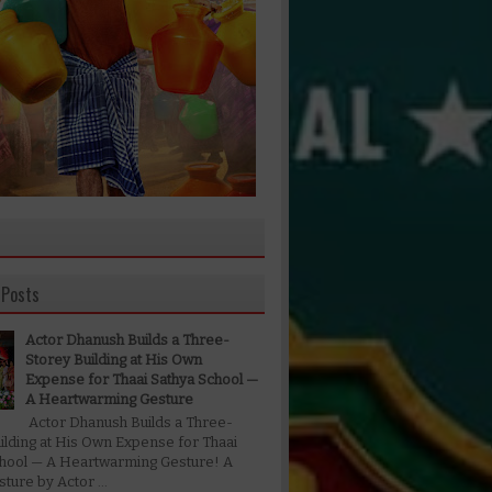
 Posts
Actor Dhanush Builds a Three-
Storey Building at His Own
Expense for Thaai Sathya School —
A Heartwarming Gesture
Actor Dhanush Builds a Three-
ilding at His Own Expense for Thaai
chool — A Heartwarming Gesture! A
ture by Actor ...