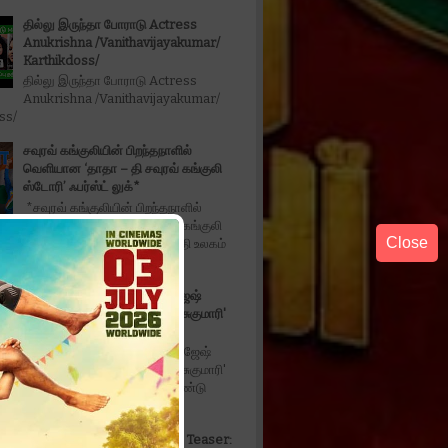
தில்லு இருந்தா போராடு Actress
Anukrishna /Vanithavijayakumar/
Karthikdoss/
தில்லு இருந்தா போராடு Actress
Anukrishna /Vanithavijayakumar/
oss/
சவுரவ் கங்குலியின் பிறந்தநாளில்
வெளியான ‘தாதா – தி சவுரவ் கங்குலி
ஸ்டோரி’ ஃபர்ஸ்ட் லுக்*
*சவுரவ் கங்குலியின் பிறந்தநாளில்
வெளியான ‘தாதா – தி சவுரவ் கங்குலி
Close
ர்ஸ்ட் லுக்* *2027 மே 14-ஆம் தேதி உலகம்
திரையரங்குகள...
நடிகர் திரு வீர் - ஐஸ்வர்யா ராஜேஷ்
இணைந்து நடித்திருக்கும் 'ஓ ! சுகுமாரி'
படத்தின் ட்ரெய்லர் வெளியீடு
*நடிகர் திரு வீர் - ஐஸ்வர்யா ராஜேஷ்
இணைந்து நடித்திருக்கும் 'ஓ ! சுகுமாரி'
்ரெய்லர் வெளியீடு* டீசர் மற்றும் இரண்டு
Don't Trouble The Trouble Teaser: