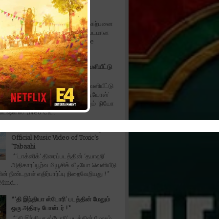
Fahadh Faasil in fantasy
entertainer*
*நடிகர் ஃபஹத் பாசில் நடிப்பில் கற்பனை
கலந்த பொழுதுபோக்கு திரைப்படமான
ரபிள் தி ட்ரபிள் - Don't Trouble The
ட...
*‘அன்பே டயானா’ டிரெய்லர் வெளியீட்டு
விழா
*‘அன்பே டயானா’ டிரெய்லர் வெளியீட்டு
விழா!!* ‘மில்லியன் டாலர் ஸ்டுடியோஸ்’
(Million Dollar Studios) மற்றும் ‘நியோ
ியேஷன்ஸ்’ (Neo Ca...
The Wait is Over: Makers Drop the
Official Music Video of Toxic's
'Tabaahi
*‘டாக்ஸிக்‘ திரைப்படத்தின் ‘தபாஹி’
அதிகாரப்பூர்வ மியூசிக் வீடியோ வெளியீடு
ின் நீண்டநாள் எதிர்பார்ப்பு நிறைவேறியது !*
ind...
*‘தி இந்தியா ஸ்டோரி’ படத்தின் மேலும்
ஒரு அதிரடி போஸ்டர் !*
*‘தி இந்தியா ஸ்டோரி’ படத்தின் மேலும்