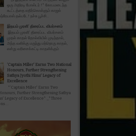
ஒரு அதிரடி போஸ்டர் !* கோபமடைந்த
கூட்டத்தை எதிர்கொள்ளும் காஜல்
்ரேயாஸ் தல்படே! நச்சு பூச்சி...
இதயம் முரளி’ திரைப்பட விமர்சனம்
இதயம் முரளி’ திரைப்பட விமர்சனம்
முதல் காதல் தோல்வியில் முடிந்தால்,
அந்த வலிக்கு மருந்து மற்றொரு காதல்,
என்று வரிசைக்கட்டி காதலிக்கும்
’Captain Miller' Earns Two National
Honours, Further Strengthening
Sathya Jyothi Films' Legacy of
Excellence
*’Captain Miller' Earns Two
Honours, Further Strengthening Sathya
lms' Legacy of Excellence* _*Three
s....