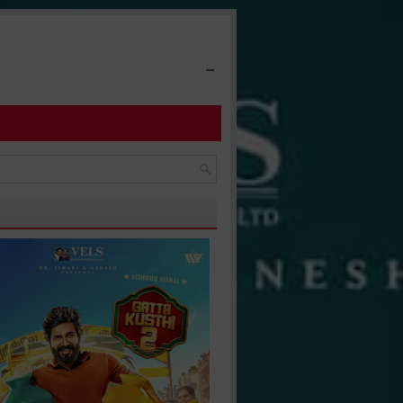
-
மாண்ட படைப்பு... சந்தீப் கிஷனின் சோஷியோ ஃபேண்டஸி திரைப்படம் 'கரிக