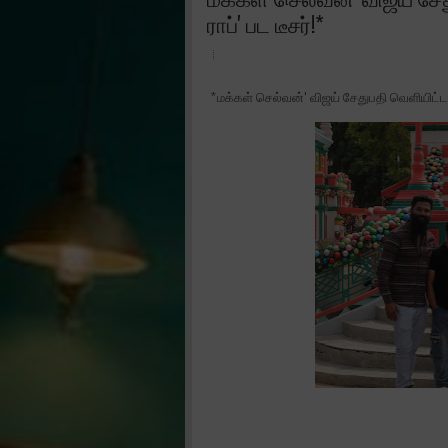
ராப்' பட டீசர்!*
*மக்கள் செல்வன்' விஜய் சேதுபதி வெளியிட்ட ப