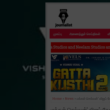
முகப்பு
அணைத்துச் செய்திகள்
வ
rla Studios and Neelam Studios announce their next film —
Home
»
News
» மக்கள் செல்வன்' விஜய் சே
மக்கள் செல்வன்' விஜய் சே