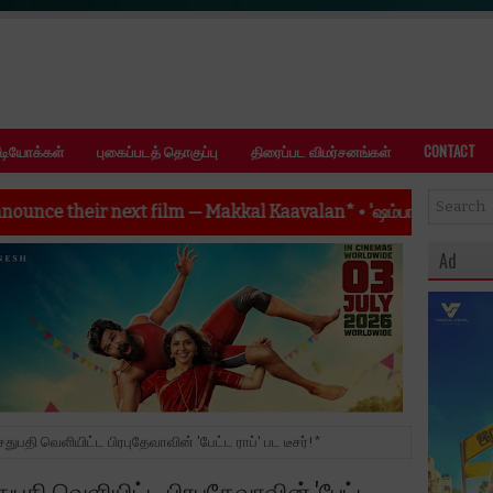
ீடியோக்கள்
புகைப்படத் தொகுப்பு
திரைப்பட விமர்சனங்கள்
CONTACT
 Makkal Kaavalan*
•
'ஷம்பாலா' வெற்றிக் கூட்டணியின் அடுத்த பிரம்
Ad
துபதி வெளியிட்ட பிரபுதேவாவின் 'பேட்ட ராப்' பட டீசர்!*
துபதி வெளியிட்ட பிரபுதேவாவின் 'பேட்ட