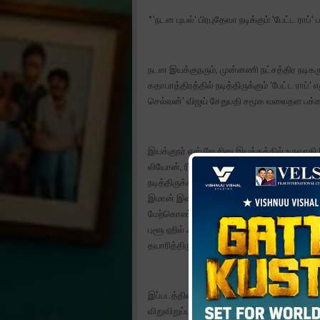
*'நடன புயல்' பிரபுதேவா நடிக்கும் 'பேட்ட ராப்'
நடன இயக்குநரும், முன்னணி நட்சத்திர நட
கதாபாத்திரத்தில் நடித்திருக்கும் 'பேட்ட ராப்
செல்வன்' விஜய் சேதுபதி சமூக வலைதள பக்கத்தி
இயக்குநர் எஸ் ஜே சினு இயக்கத்தில் உருவாகி இ
லியோன், ரியாஸ் கான், மைம் கோபி, ரமேஷ் தில
நடித்திருக்கிறார்கள். பி கே தினில் கதை எழுதி
இமான் இசையமைத்திருக்கிறார். A.R மோகன்
மேற்கொண்டிருக்கிறார். இன்னிசையுடன் கூடி
புளூ ஹில் ஃபிலிம்ஸ் மற்றும் புளூ ஹில் நைல் க
தயாரித்திருக்கிறார்.
இப்படத்தின் படப்பிடிப்பு பணிகள் நிறைவடைந்த
விறுவிறுப்பாக நடைபெற்று வருகிறது. இந்நிலையி