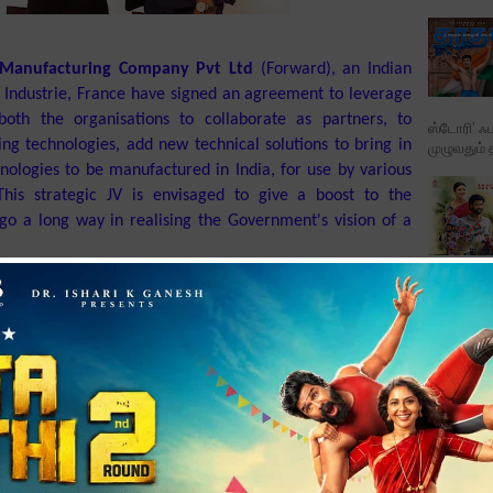
Manufacturing Company Pvt Ltd
(
Forward
),
an Indian
 Industrie, France have signed an agreement to leverage
both the organisations to collaborate as partners, to
ஸ்டோரி’ ஃப
ng technologies, add new technical solutions to
bring in
முழுவதும் 
hnologies to be manufactured in India, for use by various
This strategic JV is envisaged to give a boost to the
o a long way in realising the
Government's vision of a
படத்தின் ட
பாடல்க...
t would work together in partnership to bring in new and
obile, Aerospace and Defence Sector.
specializing in CNC Precision Component Machining while
Karthikd
several years of experience and has top companies in its
 established in 1922 and located in Marignier, France, is a