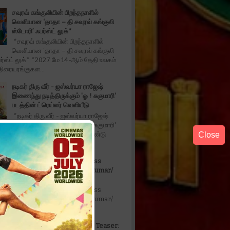
சவுரவ் கங்குலியின் பிறந்தநாளில்
வெளியான ‘தாதா – தி சவுரவ் கங்குலி
ஸ்டோரி’ ஃபர்ஸ்ட் லுக்*
*சவுரவ் கங்குலியின் பிறந்தநாளில்
வெளியான ‘தாதா – தி சவுரவ் கங்குலி
ர்ஸ்ட் லுக்* *2027 மே 14-ஆம் தேதி உலகம்
திரையரங்குகள...
நடிகர் திரு வீர் - ஐஸ்வர்யா ராஜேஷ்
இணைந்து நடித்திருக்கும் 'ஓ ! சுகுமாரி'
படத்தின் ட்ரெய்லர் வெளியீடு
*நடிகர் திரு வீர் - ஐஸ்வர்யா ராஜேஷ்
இணைந்து நடித்திருக்கும் 'ஓ ! சுகுமாரி'
Close
்ரெய்லர் வெளியீடு* டீசர் மற்றும் இரண்டு
தில்லு இருந்தா போராடு Actress
Anukrishna /Vanithavijayakumar/
Karthikdoss/
தில்லு இருந்தா போராடு Actress
Anukrishna /Vanithavijayakumar/
oss/
Don't Trouble The Trouble Teaser: