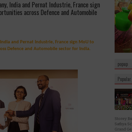
, India and Pernat Industrie, France sign
ortunities across Defence and Automobile
ndia and Pernat Industrie, France sign MoU to
ross Defence and Automobile sector for India.
popup
Popular
Storey Bu
Sathya S
Grand Ges