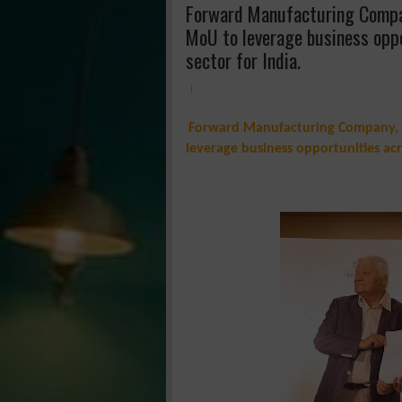
Forward Manufacturing Company
MoU to leverage business opp
sector for India.
Forward Manufacturing Company, I
leverage business opportunities ac