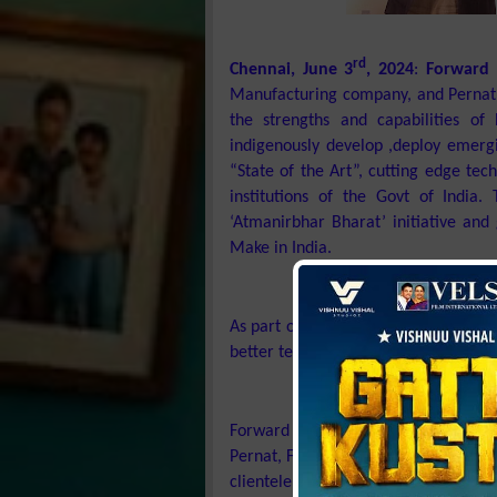
rd
Chennai, June 3
, 202
4
:
Forward 
Manufacturing company,
and Pernat
the strengths and capabilities of 
indigenously develop ,deploy emergi
“State of the Art”, cutting edge tec
institutions of the Govt of India.
‘Atmanirbhar Bharat’ initiative
and g
Make in India.
As part of this
JV, Forward and Perna
better technologies for Indian Autom
Forward is India’s leading company 
Pernat, France is
a company that has 
clientele. Pernat v
Pernat Industrie
,