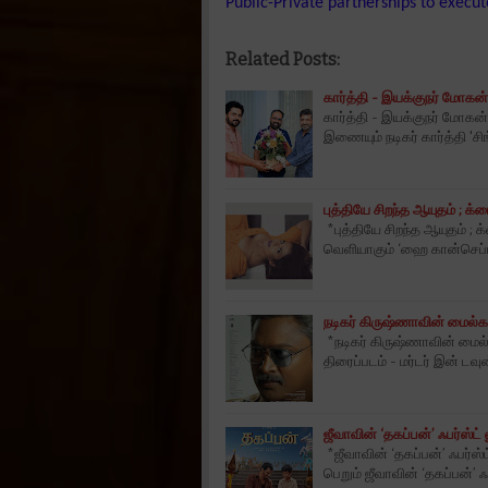
Public-Private partnerships to execut
Related Posts:
கார்த்தி - இயக்குநர் மோகன்
கார்த்தி - இயக்குநர் மோகன
இணையும் நடிகர் கார்த்தி 'சிங
புத்தியே சிறந்த ஆயுதம் ; க்ரை
*புத்தியே சிறந்த ஆயுதம் ; க
வெளியாகும் ‘ஹை கான்செப்ட
நடிகர் கிருஷ்ணாவின் மைல்கல
*நடிகர் கிருஷ்ணாவின் மைல்க
திரைப்படம் - மர்டர் இன் டவு
ஜீவாவின் ‘தகப்பன்’ ஃபர்ஸ்ட
*ஜீவாவின் ‘தகப்பன்’ ஃபர்ஸ
பெறும் ஜீவாவின் ‘தகப்பன்’ ஃப