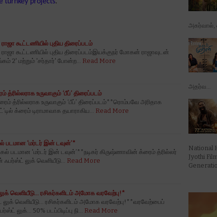
e turnkey projects
.
அகர்வால், ஷ
 ராஜா கூட்டணியில் புதிய திரைப்படம்
் ராஜா கூட்டணியில் புதிய திரைப்படம்இயக்குநர் மோகன் ராஜாவுடன்
்கம் 2' மற்றும் 'சர்தார்' போன்ற…
Read More
அதர்வ...
ம் த்ரில்லராக உருவாகும் ‘பீப்’ திரைப்படம்
்ரைம் த்ரில்லராக உருவாகும் ‘பீப்’ திரைப்படம்**ரொம்பவே அரிதாக
்’டில் க்ரைம் டிராமாவாக தயாராகிய…
Read More
் படமான 'மர்டர் இன் டவுன்’*
National 
ல் படமான 'மர்டர் இன் டவுன்’**நடிகர் கிருஷ்ணாவின் க்ரைம் த்ரில்லர்
Jyothi Fi
ன் ஃபர்ஸ்ட் லுக் வெளியீடு…
Read More
Generation
் லுக் வெளியீடு… ரசிகர்களிடம் அமோக வரவேற்பு!*
்ட் லுக் வெளியீடு… ரசிகர்களிடம் அமோக வரவேற்பு!**வரவேற்பைப்
ர்ஸ்ட் லுக்… 50% படப்பிடிப்பு நி…
Read More