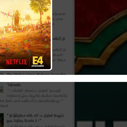
Fahadh Faasil in fantasy
entertainer*
*நடிகர் ஃபஹத் பாசில் நடிப்பில் கற்பனை
கலந்த பொழுதுபோக்கு திரைப்படமான
ரபிள் தி ட்ரபிள் - Don't Trouble The
ட...
*‘அன்பே டயானா’ டிரெய்லர் வெளியீட்டு
விழா
*‘அன்பே டயானா’ டிரெய்லர் வெளியீட்டு
விழா!!* ‘மில்லியன் டாலர் ஸ்டுடியோஸ்’
(Million Dollar Studios) மற்றும் ‘நியோ
ியேஷன்ஸ்’ (Neo Ca...
The Wait is Over: Makers Drop the
Official Music Video of Toxic's
'Tabaahi
*‘டாக்ஸிக்‘ திரைப்படத்தின் ‘தபாஹி’
அதிகாரப்பூர்வ மியூசிக் வீடியோ வெளியீடு
ின் நீண்டநாள் எதிர்பார்ப்பு நிறைவேறியது !*
ind...
*‘தி இந்தியா ஸ்டோரி’ படத்தின் மேலும்
ஒரு அதிரடி போஸ்டர் !*
*‘தி இந்தியா ஸ்டோரி’ படத்தின் மேலும்