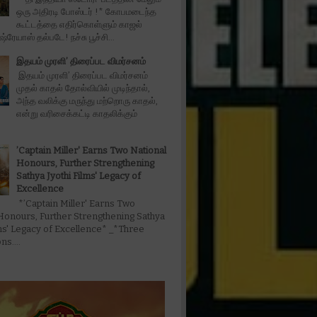
ஒரு அதிரடி போஸ்டர் !* கோபமடைந்த
கூட்டத்தை எதிர்கொள்ளும் காஜல்
்ரேயாஸ் தல்படே! நச்சு பூச்சி...
இதயம் முரளி’ திரைப்பட விமர்சனம்
இதயம் முரளி’ திரைப்பட விமர்சனம்
முதல் காதல் தோல்வியில் முடிந்தால்,
அந்த வலிக்கு மருந்து மற்றொரு காதல்,
என்று வரிசைக்கட்டி காதலிக்கும்
’Captain Miller' Earns Two National
Honours, Further Strengthening
Sathya Jyothi Films' Legacy of
Excellence
*’Captain Miller' Earns Two
Honours, Further Strengthening Sathya
lms' Legacy of Excellence* _*Three
s....