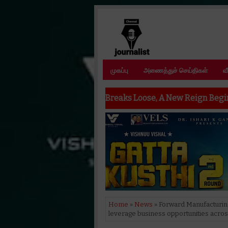
முகப்பு
அணைத்துச் செய்திகள்
வ
Hell Breaks Loose, A New Reign Begins In Fire, Witness T
Home
»
News
» Forward Manufacturing
leverage business opportunities acros