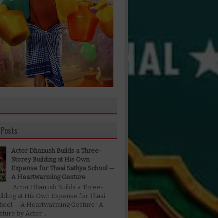
 Posts
Actor Dhanush Builds a Three-
Storey Building at His Own
Expense for Thaai Sathya School —
A Heartwarming Gesture
Actor Dhanush Builds a Three-
ilding at His Own Expense for Thaai
chool — A Heartwarming Gesture! A
ture by Actor ...