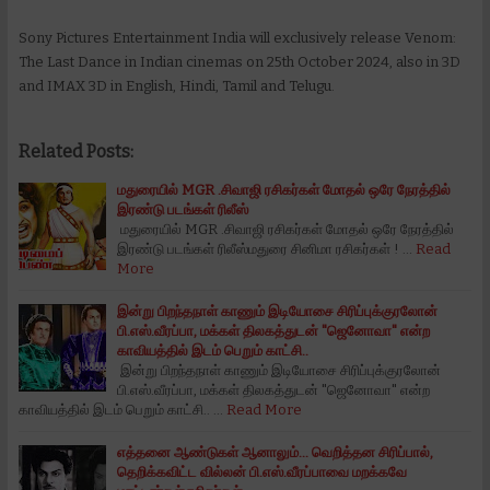
Sony Pictures Entertainment India will exclusively release Venom:
The Last Dance in Indian cinemas on 25th October 2024, also in 3D
and IMAX 3D in English, Hindi, Tamil and Telugu.
Related Posts:
மதுரையில் MGR .சிவாஜி ரசிகர்கள் மோதல் ஒரே நேரத்தில்
இரண்டு படங்கள் ரிலீஸ்
மதுரையில் MGR .சிவாஜி ரசிகர்கள் மோதல் ஒரே நேரத்தில்
இரண்டு படங்கள் ரிலீஸ்மதுரை சினிமா ரசிகர்கள் ! …
Read
More
இன்று பிற‌ந்த‌நாள் காணும் இடியோசை சிரிப்புக்குர‌லோன்
பி.எஸ்.வீர‌ப்பா, மக்கள் திலகத்துட‌ன் "ஜெனோவா" என்ற
காவிய‌த்தில் இட‌ம் பெறும் காட்சி..
இன்று பிற‌ந்த‌நாள் காணும் இடியோசை சிரிப்புக்குர‌லோன்
பி.எஸ்.வீர‌ப்பா, மக்கள் திலகத்துட‌ன் "ஜெனோவா" என்ற
காவிய‌த்தில் இட‌ம் பெறும் காட்சி.. …
Read More
எத்தனை ஆண்டுகள் ஆனாலும்... வெறித்தன சிரிப்பால்,
தெறிக்கவிட்ட வில்லன் பி.எஸ்.வீரப்பாவை மறக்கவே