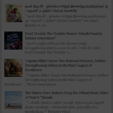
நடிகர் திரு வீர் - ஐஸ்வர்யா ராஜேஷ் இணைந்து நடித்திருக்கும் 'ஓ
! சுகுமாரி' படத்தின் ட்ரெய்லர் வெளியீடு
*நடிகர் திரு வீர் - ஐஸ்வர்யா ராஜேஷ் இணைந்து நடித்திருக்கும்
'ஓ ! சுகுமாரி' படத்தின் ட்ரெய்லர் வெளியீடு* டீசர் மற்றும்
இரண்டு பாடல்க...
Don't Trouble The Trouble Teaser: Fahadh Faasil in
fantasy entertainer*
*நடிகர் ஃபஹத் பாசில் நடிப்பில் கற்பனை கலந்த
பொழுதுபோக்கு திரைப்படமான 'டோன்ட் ட்ரபிள் தி ட்ரபிள் -
Don't Trouble The Trouble' பட...
’Captain Miller' Earns Two National Honours, Further
Strengthening Sathya Jyothi Films' Legacy of
Excellence
*’Captain Miller' Earns Two National Honours, Further
Strengthening Sathya Jyothi Films' Legacy of
Excellence* _*Three Generations....
The Wait is Over: Makers Drop the Official Music Video
of Toxic's 'Tabaahi
*‘டாக்ஸிக்‘ திரைப்படத்தின் ‘தபாஹி’ அதிகாரப்பூர்வ மியூசிக்
வீடியோ வெளியீடு – ரசிகர்களின் நீண்டநாள் எதிர்பார்ப்பு
நிறைவேறியது !* Monster Mind...