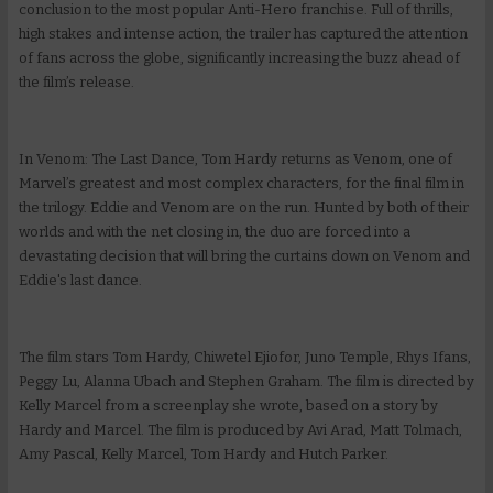
conclusion to the most popular Anti-Hero franchise. Full of thrills,
high stakes and intense action, the trailer has captured the attention
of fans across the globe, significantly increasing the buzz ahead of
the film’s release.
In Venom: The Last Dance, Tom Hardy returns as Venom, one of
Marvel’s greatest and most complex characters, for the final film in
the trilogy. Eddie and Venom are on the run. Hunted by both of their
worlds and with the net closing in, the duo are forced into a
devastating decision that will bring the curtains down on Venom and
Eddie's last dance.
The film stars Tom Hardy, Chiwetel Ejiofor, Juno Temple, Rhys Ifans,
Peggy Lu, Alanna Ubach and Stephen Graham. The film is directed by
Kelly Marcel from a screenplay she wrote, based on a story by
Hardy and Marcel. The film is produced by Avi Arad, Matt Tolmach,
Amy Pascal, Kelly Marcel, Tom Hardy and Hutch Parker.