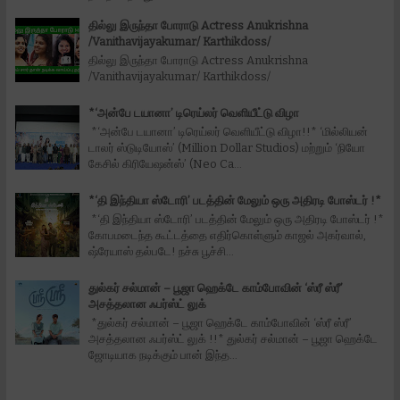
தில்லு இருந்தா போராடு Actress Anukrishna
/Vanithavijayakumar/ Karthikdoss/
தில்லு இருந்தா போராடு Actress Anukrishna
/Vanithavijayakumar/ Karthikdoss/
*‘அன்பே டயானா’ டிரெய்லர் வெளியீட்டு விழா
*‘அன்பே டயானா’ டிரெய்லர் வெளியீட்டு விழா!!* ‘மில்லியன்
டாலர் ஸ்டுடியோஸ்’ (Million Dollar Studios) மற்றும் ‘நியோ
கேசில் கிரியேஷன்ஸ்’ (Neo Ca...
*‘தி இந்தியா ஸ்டோரி’ படத்தின் மேலும் ஒரு அதிரடி போஸ்டர் !*
*‘தி இந்தியா ஸ்டோரி’ படத்தின் மேலும் ஒரு அதிரடி போஸ்டர் !*
கோபமடைந்த கூட்டத்தை எதிர்கொள்ளும் காஜல் அகர்வால்,
ஷ்ரேயாஸ் தல்படே! நச்சு பூச்சி...
துல்கர் சல்மான் – பூஜா ஹெக்டே காம்போவின் ‘ஸ்ரீ ஸ்ரீ’
அசத்தலான ஃபர்ஸ்ட் லுக்
*துல்கர் சல்மான் – பூஜா ஹெக்டே காம்போவின் ‘ஸ்ரீ ஸ்ரீ’
அசத்தலான ஃபர்ஸ்ட் லுக் !!* துல்கர் சல்மான் – பூஜா ஹெக்டே
ஜோடியாக நடிக்கும் பான் இந்த...