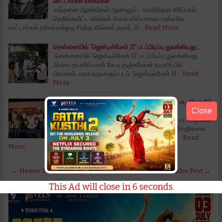
மாட்டார்கள் ரசிகர்கள்
எத்தனை ஆண்டுகள் ஆனாலும்... வெறித்தன சிரிப்பால்,
தெறிக்கவிட்ட வில்லன் பி.எஸ்.வீரப்பாவை மறக்கவே
மாட்டார்கள் ரசிகர்கள்ஒரு சிறந்த வில்லன் நடிகர்..பி…
Read More
சென்னையில் 'ஜென்டில்மேன் II' படப்பிடிப்பு துவங்கியது ;
சென்னையில் 'ஜென்டில்மேன் II' படப்பிடிப்பு துவங்கியது
;மெகா தயாரிப்பாளர் கே.டி குஞ்சுமோன் தயாரிப்பில்
பிரமாண்டமாக உருவாகும் படம் 'ஜென்டில்மேன் II…
Read
More
ரஜினி சமூகவிரோதிகளை ஆதரிக்கிறார்: சினிமா பட விழாவில்
Close
திருமுருகன் காந்தி குற்றச்சாட்டு!
ரஜினி சமூகவிரோதிகளை ஆதரிக்கிறார்: சினிமா பட விழாவில்
திருமுருகன் காந்தி குற்றச்சாட்டு!ரஜினி சமூகவிரோதிகளை
ஆதரிக்கிறார்: சினிமா பட விழாவில் திருமுருகன்…
Read
More
← Newer Post
Home
Older Post →
This Ad will close in
5
seconds.