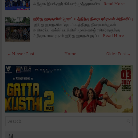
அறிமுக இயக்குநர் கிஷோர் முத்துராமலிங…
Read More
ஹிர்து ஹாரூனின் 'முரா' படத்திற்கு திரையரங்குகள் அதிகரிப்பு
ஹிர்து ஹாரூனின் 'முரா' படத்திற்கு திரையரங்குகள்
அதிகரிப்பு 'தக்ஸ்' படத்தின் மூலம் தமிழ் ரசிகர்களுக்கு
அறிமுகமான நடிகர் ஹிர்து ஹாரூன் நடிப்ப…
Read More
← Newer Post
Home
Older Post →
Ad