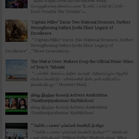
*நடிகர் ஃபஹத் பாசில் நடிப்பில் கற்பனை கலந்த
பொழுதுபோக்கு திரைப்படமான 'டோன்ட் ட்ரபிள் தி ட்ரபிள் -
Don't Trouble The Trouble' பட...
’Captain Miller' Earns Two National Honours, Further
Strengthening Sathya Jyothi Films' Legacy of
Excellence
*’Captain Miller' Earns Two National Honours, Further
Strengthening Sathya Jyothi Films' Legacy of
Excellence* _*Three Generations....
The Wait is Over: Makers Drop the Official Music Video
of Toxic's 'Tabaahi
*‘டாக்ஸிக்‘ திரைப்படத்தின் ‘தபாஹி’ அதிகாரப்பூர்வ மியூசிக்
வீடியோ வெளியீடு – ரசிகர்களின் நீண்டநாள் எதிர்பார்ப்பு
நிறைவேறியது !* Monster Mind...
தில்லு இருந்தா போராடு Actress Anukrishna
/Vanithavijayakumar/ Karthikdoss/
தில்லு இருந்தா போராடு Actress Anukrishna
/Vanithavijayakumar/ Karthikdoss/
*‘அன்பே டயானா’ டிரெய்லர் வெளியீட்டு விழா
*‘அன்பே டயானா’ டிரெய்லர் வெளியீட்டு விழா!!* ‘மில்லியன்
டாலர் ஸ்டுடியோஸ்’ (Million Dollar Studios) மற்றும் ‘நியோ