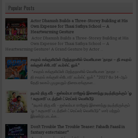
Popular Posts
Actor Dhanush Builds a Three-Storey Building at His
Own Expense for Thaai Sathya School — A
Heartwarming Gesture
Actor Dhanush Builds a Three-Storey Building at His
Own Expense for Thaai Sathya School — A
Heartwarming Gesture! A Grand Gesture by Actor ...
சவுரவ் கங்குலியின் பிறந்தநாளில் வெளியான ‘தாதா – தி சவுரவ்
கங்குலி ஸ்டோரி’ ஃபர்ஸ்ட் லுக்*
*சவுரவ் கங்குலியின் பிறந்தநாளில் வெளியான ‘தாதா –
தி சவுரவ் கங்குலி ஸ்டோரி’ ஃபர்ஸ்ட் லுக்* *2027 மே 14-ஆம்
தேதி உலகம் முழுவதும் திரையரங்குகள...
நடிகர் திரு வீர் - ஐஸ்வர்யா ராஜேஷ் இணைந்து நடித்திருக்கும் 'ஓ
! சுகுமாரி' படத்தின் ட்ரெய்லர் வெளியீடு
*நடிகர் திரு வீர் - ஐஸ்வர்யா ராஜேஷ் இணைந்து நடித்திருக்கும்
'ஓ ! சுகுமாரி' படத்தின் ட்ரெய்லர் வெளியீடு* டீசர் மற்றும்
இரண்டு பாடல்க...
Don't Trouble The Trouble Teaser: Fahadh Faasil in
fantasy entertainer*