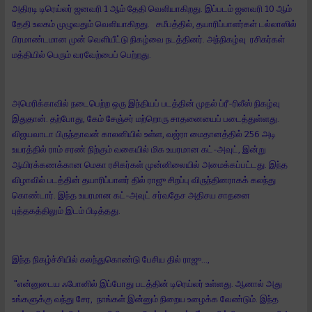
அதிரடி டிரெய்லர் ஜனவரி 1 ஆம் தேதி வெளியாகிறது. இப்படம் ஜனவரி 10 ஆம்
தேதி உலகம் முழுவதும் வெளியாகிறது. சமீபத்தில், தயாரிப்பாளர்கள் டல்லாஸில்
பிரமாண்டமான முன் வெளியீட்டு நிகழ்வை நடத்தினர். அந்நிகழ்வு ரசிகர்கள்
மத்தியில் பெரும் வரவேற்பைப் பெற்றது.
அமெரிக்காவில் நடைபெற்ற ஒரு இந்தியப் படத்தின் முதல் ப்ரீ-ரிலீஸ் நிகழ்வு
இதுதான். தற்போது, கேம் சேஞ்சர் மற்றொரு சாதனையைப் படைத்துள்ளது.
விஜயவாடா பிருந்தாவன் காலனியில் உள்ள, வஜ்ரா மைதானத்தில் 256 அடி
உயரத்தில் ராம் சரண் நிற்கும் வகையில் மிக உயரமான கட்-அவுட், இன்று
ஆயிரக்கணக்கான மெகா ரசிகர்கள் முன்னிலையில் அமைக்கப்பட்டது. இந்த
விழாவில் படத்தின் தயாரிப்பாளர் தில் ராஜு சிறப்பு விருந்தினராகக் கலந்து
கொண்டார். இந்த உயரமான கட்-அவுட் சர்வதேச அதிசய சாதனை
புத்தகத்திலும் இடம் பிடித்தது.
இந்த நிகழ்ச்சியில் கலந்துகொண்டு பேசிய தில் ராஜு...,
"என்னுடைய ஃபோனில் இப்போது படத்தின் டிரெய்லர் உள்ளது. ஆனால் அது
உங்களுக்கு வந்து சேர, நாங்கள் இன்னும் நிறைய உழைக்க வேண்டும். இந்த