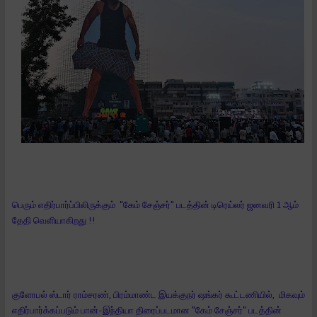
பெரும் எதிர்பார்ப்பிலிருக்கும் "கேம் சேஞ்சர்" படத்தின் டிரெய்லர் ஜனவரி 1 ஆம்
தேதி வெளியாகிறது !!
குளோபல் ஸ்டார் ராம்சரண், பிரம்மாண்ட இயக்குநர் ஷங்கர் கூட்டணியில், மிகவும்
எதிர்பார்க்கப்படும் பான்-இந்தியா திரைப்படமான "கேம் சேஞ்சர்" படத்தின்