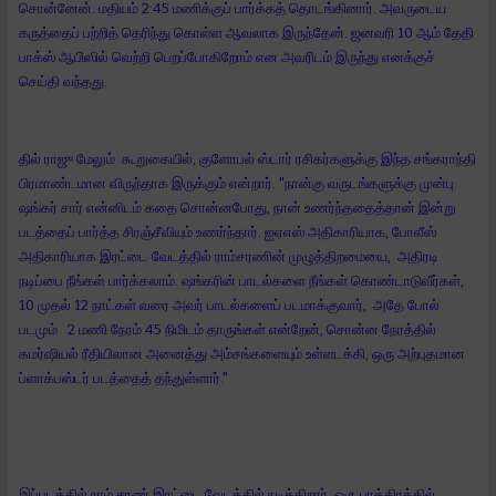
சொன்னேன். மதியம் 2:45 மணிக்குப் பார்க்கத் தொடங்கினார். அவருடைய
கருத்தைப் பற்றித் தெரிந்து கொள்ள ஆவலாக இருந்தேன். ஜனவரி 10 ஆம் தேதி
பாக்ஸ் ஆபிஸில் வெற்றி பெறப்போகிறோம் என அவரிடம் இருந்து எனக்குச்
செய்தி வந்தது.
தில் ராஜு மேலும் கூறுகையில், குளோபல் ஸ்டார் ரசிகர்களுக்கு இந்த சங்கராந்தி
பிரமாண்டமான விருந்தாக இருக்கும் என்றார். "நான்கு வருடங்களுக்கு முன்பு
ஷங்கர் சார் என்னிடம் கதை சொன்னபோது, நான் உணர்ந்ததைத்தான் இன்று
படத்தைப் பார்த்த சிரஞ்சீவியும் உணர்ந்தார். ஐஏஎஸ் அதிகாரியாக, போலீஸ்
அதிகாரியாக இரட்டை வேடத்தில் ராம்சரணின் முழுத்திறமையை, அதிரடி
நடிப்பை நீங்கள் பார்க்கலாம். ஷங்கரின் பாடல்களை நீங்கள் கொண்டாடுவீர்கள்,
10 முதல் 12 நாட்கள் வரை அவர் பாடல்களைப் படமாக்குவார், அதே போல்
படமும் 2 மணி நேரம் 45 நிமிடம் தாருங்கள் என்றேன், சொன்ன நேரத்தில்
கமர்ஷியல் ரீதியிலான அனைத்து அம்சங்களையும் உள்ளடக்கி, ஒரு அற்புதமான
ப்ளாக்பஸ்டர் படத்தைத் தந்துள்ளார்."
இப்படத்தில் ராம் சரண் இரட்டை வேடத்தில் நடிக்கிறார். ஒரு பாத்திரத்தில்