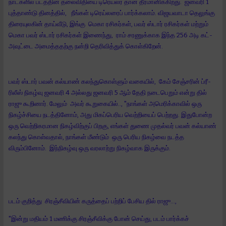
நாட்களில் படத்தின் தலைவிதியை டிரெய்லர் தான் தீர்மானிக்கிறது. ஜனவரி 1
புத்தாண்டு தினத்தில், நீங்கள் டிரெய்லரைப் பார்க்கலாம். விஜயவாடா தெலுங்கு
திரையுலகின் தாய்வீடு, இங்கு மெகா ரசிகர்கள், பவர் ஸ்டார் ரசிகர்கள் மற்றும்
மெகா பவர் ஸ்டார் ரசிகர்கள் இணைந்து, ராம் சரணுக்காக இந்த 256 அடி கட்-
அவுட்டை அமைத்ததற்கு நன்றி தெரிவித்துக் கொள்கிறேன்.
பவர் ஸ்டார் பவன் கல்யாண் கலந்துகொள்ளும் வகையில், கேம் சேஞ்சரின் ப்ரீ-
ரிலீஸ் நிகழ்வு ஜனவரி 4 அல்லது ஜனவரி 5 ஆம் தேதி நடைபெறும் என்று தில்
ராஜு கூறினார். மேலும் அவர் கூறுகையில்.., "நாங்கள் அமெரிக்காவில் ஒரு
நிகழ்ச்சியை நடத்தினோம், அது மிகப்பெரிய வெற்றியைப் பெற்றது. இதுபோன்ற
ஒரு வெற்றிகரமான நிகழ்விற்குப் பிறகு, எங்கள் துணை முதல்வர் பவன் கல்யாண்
கலந்து கொள்வதால், நாங்கள் மீண்டும் ஒரு பெரிய நிகழ்வை நடத்த
விரும்பினோம். இந்நிகழ்வு ஒரு வரலாற்று நிகழ்வாக இருக்கும்.
படம் குறித்து சிரஞ்சீவியின் கருத்தைப் பற்றிப் பேசிய தில் ராஜு...,
"இன்று மதியம் 1 மணிக்கு சிரஞ்சீவிக்கு போன் செய்து, படம் பார்க்கச்