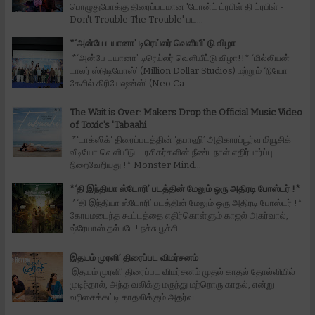
பொழுதுபோக்கு திரைப்படமான 'டோன்ட் ட்ரபிள் தி ட்ரபிள் -
Don't Trouble The Trouble' பட...
*‘அன்பே டயானா’ டிரெய்லர் வெளியீட்டு விழா
*‘அன்பே டயானா’ டிரெய்லர் வெளியீட்டு விழா!!* ‘மில்லியன்
டாலர் ஸ்டுடியோஸ்’ (Million Dollar Studios) மற்றும் ‘நியோ
கேசில் கிரியேஷன்ஸ்’ (Neo Ca...
The Wait is Over: Makers Drop the Official Music Video
of Toxic's 'Tabaahi
*‘டாக்ஸிக்‘ திரைப்படத்தின் ‘தபாஹி’ அதிகாரப்பூர்வ மியூசிக்
வீடியோ வெளியீடு – ரசிகர்களின் நீண்டநாள் எதிர்பார்ப்பு
நிறைவேறியது !* Monster Mind...
*‘தி இந்தியா ஸ்டோரி’ படத்தின் மேலும் ஒரு அதிரடி போஸ்டர் !*
*‘தி இந்தியா ஸ்டோரி’ படத்தின் மேலும் ஒரு அதிரடி போஸ்டர் !*
கோபமடைந்த கூட்டத்தை எதிர்கொள்ளும் காஜல் அகர்வால்,
ஷ்ரேயாஸ் தல்படே! நச்சு பூச்சி...
இதயம் முரளி’ திரைப்பட விமர்சனம்
இதயம் முரளி’ திரைப்பட விமர்சனம் முதல் காதல் தோல்வியில்
முடிந்தால், அந்த வலிக்கு மருந்து மற்றொரு காதல், என்று
வரிசைக்கட்டி காதலிக்கும் அதர்வ...