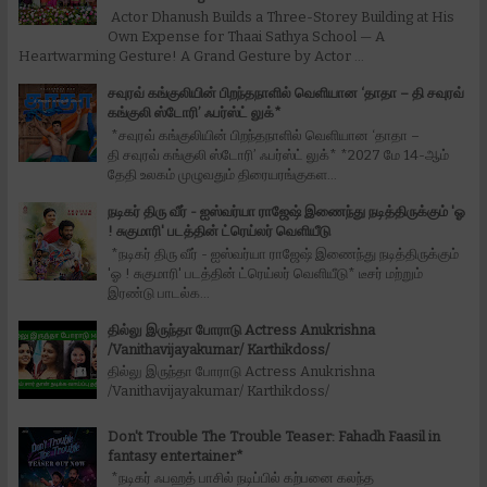
Actor Dhanush Builds a Three-Storey Building at His
Own Expense for Thaai Sathya School — A
Heartwarming Gesture! A Grand Gesture by Actor ...
சவுரவ் கங்குலியின் பிறந்தநாளில் வெளியான ‘தாதா – தி சவுரவ்
கங்குலி ஸ்டோரி’ ஃபர்ஸ்ட் லுக்*
*சவுரவ் கங்குலியின் பிறந்தநாளில் வெளியான ‘தாதா –
தி சவுரவ் கங்குலி ஸ்டோரி’ ஃபர்ஸ்ட் லுக்* *2027 மே 14-ஆம்
தேதி உலகம் முழுவதும் திரையரங்குகள...
நடிகர் திரு வீர் - ஐஸ்வர்யா ராஜேஷ் இணைந்து நடித்திருக்கும் 'ஓ
! சுகுமாரி' படத்தின் ட்ரெய்லர் வெளியீடு
*நடிகர் திரு வீர் - ஐஸ்வர்யா ராஜேஷ் இணைந்து நடித்திருக்கும்
'ஓ ! சுகுமாரி' படத்தின் ட்ரெய்லர் வெளியீடு* டீசர் மற்றும்
இரண்டு பாடல்க...
தில்லு இருந்தா போராடு Actress Anukrishna
/Vanithavijayakumar/ Karthikdoss/
தில்லு இருந்தா போராடு Actress Anukrishna
/Vanithavijayakumar/ Karthikdoss/
Don't Trouble The Trouble Teaser: Fahadh Faasil in
fantasy entertainer*
*நடிகர் ஃபஹத் பாசில் நடிப்பில் கற்பனை கலந்த