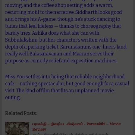
moving, and the coffee shop setting adds a warm,
recurring motif to the narrative. Siddharth looks good
and brings his A-game, though he’s stuck dancing to
tunes that feel lifeless — thanks to choreography that
barely tries. Ashika does what she can with
Subbulakshmi, but her character’s written with the
depth of a parking ticket. Karunakaran’s one-liners land
really well. Balasaravanan and Maaran serve their
purpose as comedy relief and exposition machines.
Miss You settles into being that reliable neighborhood
cafe — nothing spectacular, but good enough for a casual
visit. The kind of film that fits an unplanned movie
outing.
Related Posts:
பராசக்தி – திரைப்பட விமர்சனம் - Parasakthi – Movie
Review
நடிப்பு: சிவகார்த்திகேயன், ஸ்ரீலீலா, ரவி மோகன்,