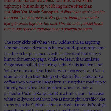
unintentional comedy. Miss You tries to walk this
tightrope, but ends up wobbling more often than
not.
Miss You Movie Synopsis:
A filmmaker who's lost his
memories begins anew in Bengaluru, finding love while
trying to piece together his past. His romantic pursuit leads
him to unexpected revelations and political dangers
The story kicks off when Vasu (Siddharth), an aspiring
filmmaker with dreams in his eyes and apparently some
trouble in his past, meets with an accident that leaves
him with memory gaps. While we learn that minister
Singarayan pulled the strings behind this incident, the
‘why’ remains unclear. Fast forward two years, and Vasu
stumbles into a friendship with Bobby (Karunakaran), a
coffee shop owner in Bengaluru. During their road trip to
the city, Vasu’s heart skips a beat when he spots a
protester (Ashika Ranganath) in a traffic jam — because
what’s kollywood without love at first sight in traffic? She
turns out to be Subbulakshmi, and what more, is Bobby’s
neighbour and his restaurant’s auditor! Vasu, wearing