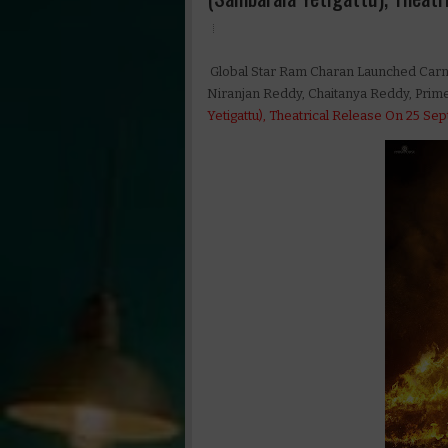
Global Star Ram Charan Launched Carn
Niranjan Reddy, Chaitanya Reddy, Prim
Yetigattu), Theatrical Release On 25 Se