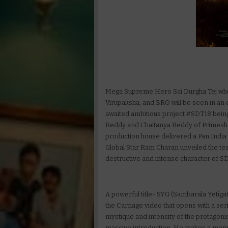
Mega Supreme Hero Sai Durgha Tej who a
Virupaksha, and BRO will be seen in an 
awaited ambitious project #SDT18 bein
Reddy and Chaitanya Reddy of Primesho
production house delivered a Pan India
Global Star Ram Charan unveiled the tea
destructive and intense character of SDT, 
A powerful title- SYG (Sambarala Yetiga
the Carnage video that opens with a seri
mystique and intensity of the protagonist
massive introduction. He makes a memora