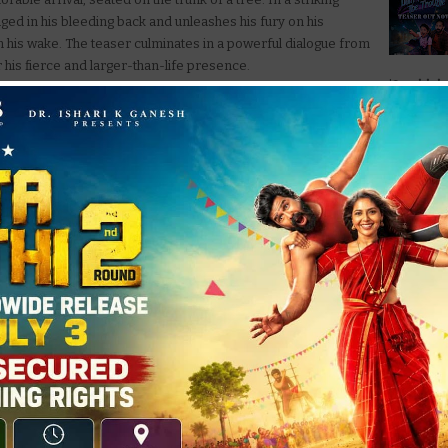
ed in his bleeding back and unleashes his fury on his
in his wake. The teaser culminates in a powerful dialogue from
r his fierce and larger-than-life presence.
'டோன்ட் ட்
Trouble' ப
 for this role is nothing short of extraordinary, showcasing his
fect warrior-like physique. His fierce persona is perfectly
of lines in Rayalaseema slang, amplifying the intensity of the
National 
Jyothi Fi
Generation
a gripping vision, presenting SDT’s character in a truly
are sharp and powerful, and every frame of the film reflects
matographer Vetrivel Palanisamy’s breathtaking visuals
 music director B Ajaneesh Loknath’s pulsating score takes the
by Naveen Cuts is crisp.
– ரசிகர்கள
Monster M
xpectations for SYG (Sambarala Yetigattu), and fans can't