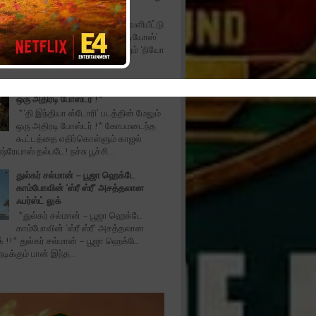
விழா
*‘அன்பே டயானா’ டிரெய்லர் வெளியீட்டு
விழா!!* ‘மில்லியன் டாலர் ஸ்டுடியோஸ்’
(Million Dollar Studios) மற்றும் ‘நியோ
ியேஷன்ஸ்’ (Neo Ca...
*‘தி இந்தியா ஸ்டோரி’ படத்தின் மேலும்
ஒரு அதிரடி போஸ்டர் !*
*‘தி இந்தியா ஸ்டோரி’ படத்தின் மேலும்
ஒரு அதிரடி போஸ்டர் !* கோபமடைந்த
கூட்டத்தை எதிர்கொள்ளும் காஜல்
்ரேயாஸ் தல்படே! நச்சு பூச்சி...
துல்கர் சல்மான் – பூஜா ஹெக்டே
காம்போவின் ‘ஸ்ரீ ஸ்ரீ’ அசத்தலான
ஃபர்ஸ்ட் லுக்
*துல்கர் சல்மான் – பூஜா ஹெக்டே
காம்போவின் ‘ஸ்ரீ ஸ்ரீ’ அசத்தலான
ுக் !!* துல்கர் சல்மான் – பூஜா ஹெக்டே
ிக்கும் பான் இந்த...