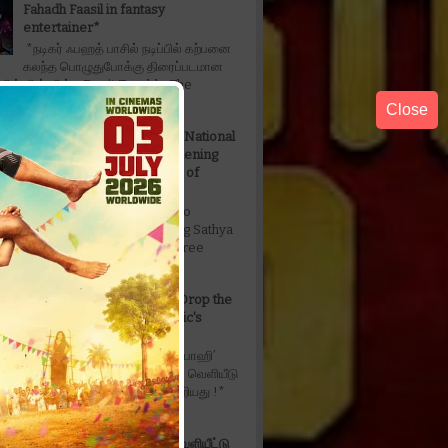
Fahadh Faasil in fantasy
entertainer*
*நடிகர் ஃபஹத் பாசில் நடிப்பில் கற்பனை
கலந்த பொழுதுபோக்கு திரைப்படமான
ரபிள் தி ட்ரபிள் - Don't Trouble The
ட...
Close
’Captain Miller' Earns Two National
Honours, Further Strengthening
Sathya Jyothi Films' Legacy of
Excellence
*’Captain Miller' Earns Two
Honours, Further Strengthening Sathya
lms' Legacy of Excellence* _*Three
s....
The Wait is Over: Makers Drop the
Official Music Video of Toxic's
'Tabaahi
*‘டாக்ஸிக்‘ திரைப்படத்தின் ‘தபாஹி’
அதிகாரப்பூர்வ மியூசிக் வீடியோ வெளியீடு
ின் நீண்டநாள் எதிர்பார்ப்பு நிறைவேறியது !*
ind...
*‘அன்பே டயானா’ டிரெய்லர் வெளியீட்டு