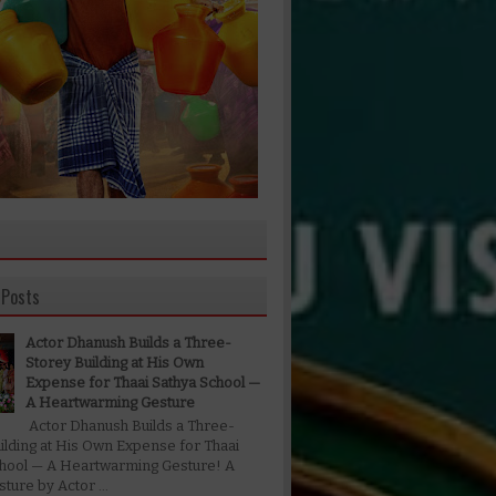
 Posts
Actor Dhanush Builds a Three-
Storey Building at His Own
Expense for Thaai Sathya School —
A Heartwarming Gesture
Actor Dhanush Builds a Three-
ilding at His Own Expense for Thaai
chool — A Heartwarming Gesture! A
ture by Actor ...