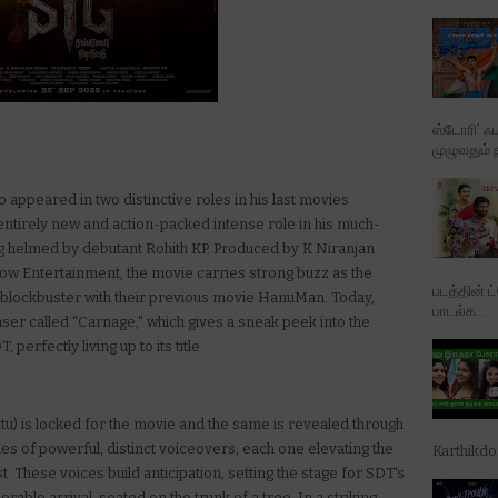
ஸ்டோரி’ ஃப
முழுவதும் 
ppeared in two distinctive roles in his last movies
entirely new and action-packed intense role in his much-
g helmed by debutant Rohith KP. Produced by K Niranjan
w Entertainment, the movie carries strong buzz as the
படத்தின் ட
 blockbuster with their previous movie HanuMan. Today,
பாடல்க...
ser called "Carnage," which gives a sneak peek into the
perfectly living up to its title.
ttu) is locked for the movie and the same is revealed through
es of powerful, distinct voiceovers, each one elevating the
Karthikd
. These voices build anticipation, setting the stage for SDT's
ble arrival, seated on the trunk of a tree. In a striking