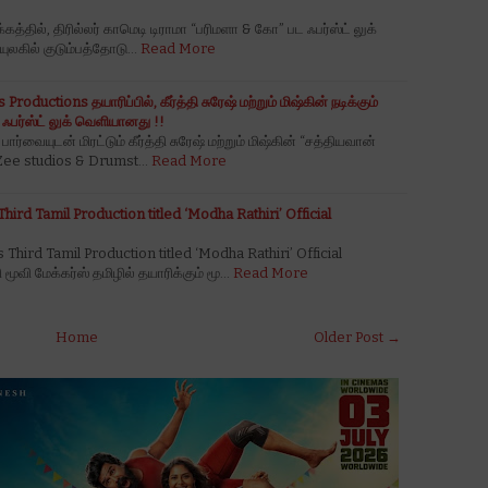
த்தில், திரில்லர் காமெடி டிராமா “பரிமளா & கோ” பட ஃபர்ஸ்ட் லுக்
ுலகில் குடும்பத்தோடு…
Read More
oductions தயாரிப்பில், கீர்த்தி சுரேஷ் மற்றும் மிஷ்கின் நடிக்கும்
 ஃபர்ஸ்ட் லுக் வெளியானது !!
்வையுடன் மிரட்டும் கீர்த்தி சுரேஷ் மற்றும் மிஷ்கின் “சத்தியவான்
!!*Zee studios & Drumst…
Read More
ird Tamil Production titled ‘Modha Rathiri’ Official
hird Tamil Production titled ‘Modha Rathiri’ Official
வி மேக்கர்ஸ் தமிழில் தயாரிக்கும் மூ…
Read More
Home
Older Post →