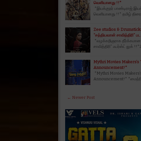
வெளியானது !!*
*இயக்குநர் பாண்டிராஜ் இயக்க
வெளியானது !!* தமிழ் திரைய
Zee studios & Drumsticks Pr
“சத்தியவான் சாவித்திரி” பட
*வழக்கறிஞராக தீர்க்கமான பார
சாவித்திரி” ஃபர்ஸ்ட் லுக் 
Mythri Movies Makers’s Th
Announcement!*
*Mythri Movies Makers’s T
Announcement!* *மைத்ரி மூ
← Newer Post