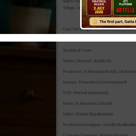
wait to experience what’s in store. The 
Telugu, Tamil, Hindi, Kannada, and Mala
Cast: Sai Durgha Tej, AishwaryaLekshmi 
Technical Crew:
Writer, Director: Rohith KP
Producers: K Niranjan Reddy, Chaitany
Banner: Primeshow Entertainment
DOP: Vetrivel Palanisamy
Music: B Ajaneesh Loknath
Editor: Nawin Vijayakrishna
Production Designer: Gandhi Nadikudik
Costume Designer: Ayesha Mariam