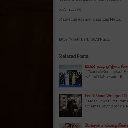
PRO: Yuvraaj
Marketing Agency: Haashtag Media
https://youtu.be/DjG8AFNupzI
Related Posts:
EXAM' தமிழ் ஒரிஜினல் இண
*பிரைம் வீடியோ - புஷ்கர் &
கூட்டணியின் 'எக்ஸா…
Rea
Peddi Shoot Wrapped Up
*Mega Power Star Ram Ch
Cinemas, Mythri Movie 
இயக்குநர் பாண்டிராஜ் இயக்கத