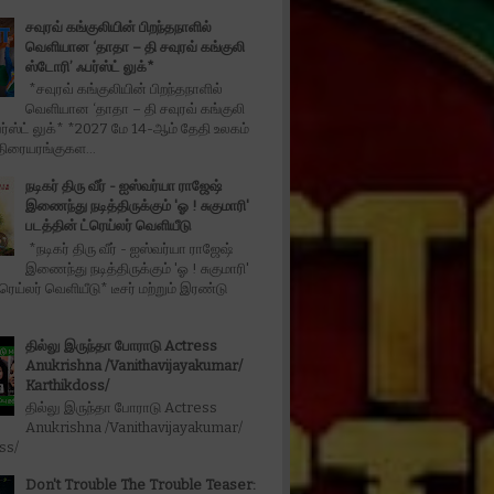
சவுரவ் கங்குலியின் பிறந்தநாளில்
வெளியான ‘தாதா – தி சவுரவ் கங்குலி
ஸ்டோரி’ ஃபர்ஸ்ட் லுக்*
*சவுரவ் கங்குலியின் பிறந்தநாளில்
வெளியான ‘தாதா – தி சவுரவ் கங்குலி
ர்ஸ்ட் லுக்* *2027 மே 14-ஆம் தேதி உலகம்
திரையரங்குகள...
நடிகர் திரு வீர் - ஐஸ்வர்யா ராஜேஷ்
இணைந்து நடித்திருக்கும் 'ஓ ! சுகுமாரி'
படத்தின் ட்ரெய்லர் வெளியீடு
*நடிகர் திரு வீர் - ஐஸ்வர்யா ராஜேஷ்
இணைந்து நடித்திருக்கும் 'ஓ ! சுகுமாரி'
்ரெய்லர் வெளியீடு* டீசர் மற்றும் இரண்டு
தில்லு இருந்தா போராடு Actress
Anukrishna /Vanithavijayakumar/
Karthikdoss/
தில்லு இருந்தா போராடு Actress
Anukrishna /Vanithavijayakumar/
oss/
Don't Trouble The Trouble Teaser: