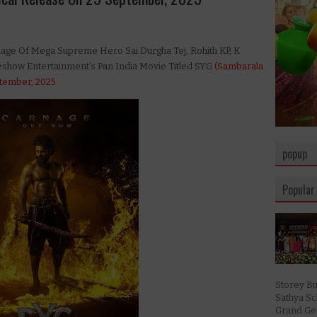
age Of Mega Supreme Hero Sai Durgha Tej, Rohith KP, K
eshow Entertainment’s Pan India Movie Titled SYG
(Sambarala
ptember, 2025
popup
Popular
Storey Bu
Sathya S
Grand Ges