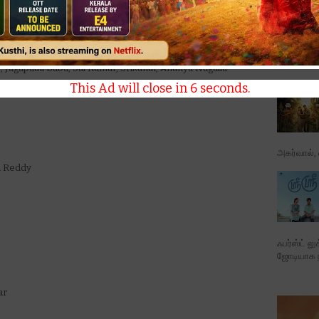
movie is set for a pan-India release on September 25, 2025, in
yalam.
கேசில் கிர
, Jagapathi Babu, Sai Kumar, Srikanth, Ananya Nagalla
This Ad will close in
4
seconds.
அகர்வால், ஷ
a Reddy
ஃபர்ஸ்ட் ல
ஜோடியாக நட
ar