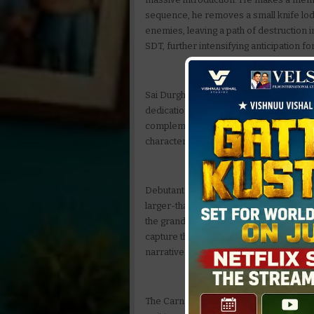
sequence, he removes a small knife lodg
enemies, leaving a path of destruction 
SDT, further intensifying anticipation fo
Sai Durgha Tej's physical transformation
dedication and effort to achieve the per
complemented by his impactful delivery 
character.
Debutant director Rohith KP has crafted 
larger-than-life manner. The dialogues 
the grand scale of the production. Cine
capture the vastness of the story, while
narrative to a whole new level. Editing 
The Carnage video has only heightened e