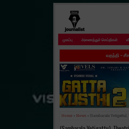
முகப்பு
அணைத்துச் செய்திகள்
வ
வதந்தி – சீசன் 2’ இணையத் தொட
Home
»
News
» (Sambarala Yetigattu)
(Sambarala Yetigattu), Theat