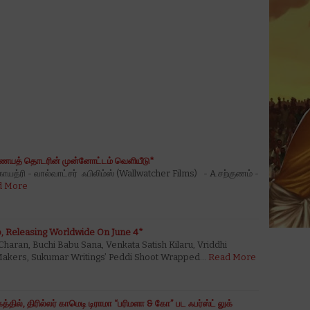
ையத் தொடரின் முன்னோட்டம் வெளியீடு*
 காயத்ரி - வால்வாட்சர் ஃபிலிம்ஸ் (Wallwatcher Films) - A.சற்குணம் -
d More
, Releasing Worldwide On June 4*
aran, Buchi Babu Sana, Venkata Satish Kilaru, Vriddhi
Makers, Sukumar Writings’ Peddi Shoot Wrapped…
Read More
்தில், திரில்லர் காமெடி டிராமா “பரிமளா & கோ” பட ஃபர்ஸ்ட் லுக்