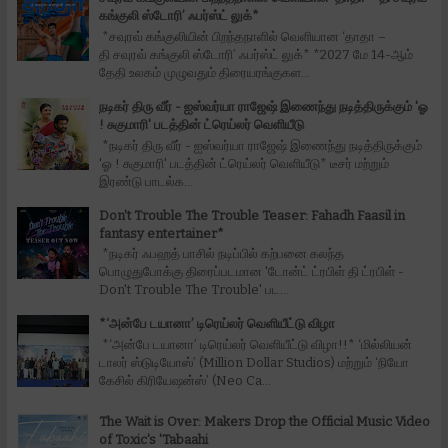
கங்குலி ஸ்டோரி’ ஃபர்ஸ்ட் லுக்*
*சவுரவ் கங்குலியின் பிறந்தநாளில் வெளியான ‘தாதா –
தி சவுரவ் கங்குலி ஸ்டோரி’ ஃபர்ஸ்ட் லுக்* *2027 மே 14-ஆம்
தேதி உலகம் முழுவதும் திரையரங்குகள...
நடிகர் திரு வீர் - ஐஸ்வர்யா ராஜேஷ் இணைந்து நடித்திருக்கும் 'ஓ
! சுகுமாரி' படத்தின் ட்ரெய்லர் வெளியீடு
*நடிகர் திரு வீர் - ஐஸ்வர்யா ராஜேஷ் இணைந்து நடித்திருக்கும்
'ஓ ! சுகுமாரி' படத்தின் ட்ரெய்லர் வெளியீடு* டீசர் மற்றும்
இரண்டு பாடல்க...
Don't Trouble The Trouble Teaser: Fahadh Faasil in
fantasy entertainer*
*நடிகர் ஃபஹத் பாசில் நடிப்பில் கற்பனை கலந்த
பொழுதுபோக்கு திரைப்படமான 'டோன்ட் ட்ரபிள் தி ட்ரபிள் -
Don't Trouble The Trouble' பட...
*‘அன்பே டயானா’ டிரெய்லர் வெளியீட்டு விழா
*‘அன்பே டயானா’ டிரெய்லர் வெளியீட்டு விழா!!* ‘மில்லியன்
டாலர் ஸ்டுடியோஸ்’ (Million Dollar Studios) மற்றும் ‘நியோ
கேசில் கிரியேஷன்ஸ்’ (Neo Ca...
The Wait is Over: Makers Drop the Official Music Video
of Toxic's 'Tabaahi