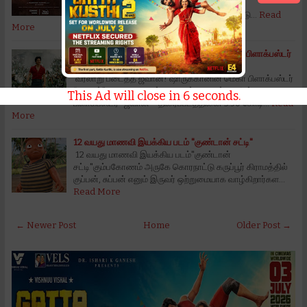
‘லேபிள்’ வெப் சீரிஸின் மோஷன் போஸ்டரை
வெளியிட்டுள்ளது!டிஸ்னி+ ஹாட்ஸ்டார் அதன் அடு…
Read
More
வரலாறு படைத்த ஜவான்! ஷாருக்கானின் மெகா பிளாக்பஸ்டர்
“ஜவான்”
வரலாறு படைத்த ஜவான்! ஷாருக்கானின் மெகா பிளாக்பஸ்டர்
“ஜவான்”வரலாறு படைத்த ஜவான்! ஷாருக்கானின் மெகா
This Ad will close in
5
seconds.
பிளாக்பஸ்டர் “ஜவான்”” திரைப்படத்தினை 3.50 கோடி…
Read
More
12 வயது மாணவி இயக்கிய படம் "குண்டான் சட்டி"
12 வயது மாணவி இயக்கிய படம்"குண்டான்
சட்டி"கும்பகோணம் அருகே கொரநாட்டு கருப்பூர் கிராமத்தில்
குப்பன், சுப்பன் எனும் இருவர் ஒற்றுமையாக வாழ்கிறார்கள…
Read More
← Newer Post
Home
Older Post →