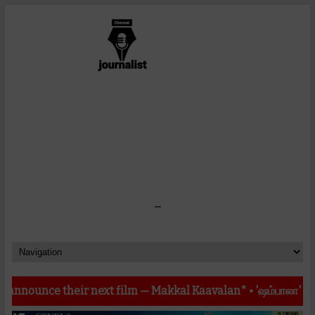
-
 their next film — Makkal Kaavalan*
•
'ஷம்பாலா' வெற்றிக் கூட்