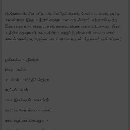
சிலநேரங்களில் சில மனிதர்கள், அன்பிற்கினியாள், போன்ற படங்களில் நடித்த
பிரவீன் ராஜா இந்த படத்தின் கதாநாயகனாக நடிக்கிறார். சந்தானம் நடித்த
இங்க நாங்க தான் கிங்கு படத்தில் கதாநாயகியாக நடித்த பிரியாலையா இந்த
படத்தின் கதாநாயகியாக நடிக்கிறார். மற்றும் நிழல்கள் ரவி, பாலசரவணன்,
விவேக் பிரசன்னா, கிருஷ்ண தயாள் ஆகியோருடன் மற்றும் பலர் நடிக்கின்றனர்.
ஒளிப்பதிவு - ஶ்ரீகாந்த்
இசை - சுனில்
பாடல்கள் - கார்த்திக் நேத்தா
எடிட்டிங் - கமல்
கலை இயக்குனர் - சௌந்தர்
தயாரிப்பு மேற்பார்வை - ஹக்கீம்
எக்ஸிக்யூட்டிவ் ப்ரொடியூசர் -