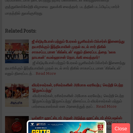
பிரம்மாண்டமாக நடைபெற்றது நடிகர் மணிகண்டன் கலந்துகொண்டு
குத்துவிளக்கேற்றி விழாவை துவக்கி வைத்தார். படத்தின் படப்பிடிப்பு மார்ச்
மாதத்தில் துவங்குகிறது.
Related Posts:
ஜீ ஸ்டுடியோஸ் மற்றும் பேரலல் யூனிவர்ஸ் பிக்சர்ஸ் இணைந்து
தயாரிக்கும் இந்தியாவின் முதல் கடல் சார் திகில்
சாகசப்படமான 'கிங்ஸ்டன்' எனும் திரைப்படத்தை 'உலக
நாயகன்' கமல்ஹாசன் தொடங்கி வைத்தார்!
ஜீ ஸ்டுடியோஸ் மற்றும் பேரலல் யூனிவர்ஸ் பிக்சர்ஸ் இணைந்து
தயாரிக்கும் இந்தியாவின் முதல் கடல் சார் திகில் சாகசப்படமான 'கிங்ஸ்டன்'
எனும் திரைப்படத்…
Read More
விமர்சகர்கள், ரசிகர்களின் அமோக வரவேற்பு: வெற்றி பெற்ற
'இறுகப்பற்று'
விமர்சகர்கள், ரசிகர்களின் அமோக வரவேற்பு: வெற்றி பெற்ற
'இறுகப்பற்று'இறுகப்பற்று' திரைப்படம் விமர்சகர்கள் மற்றும்
பார்வையாளர்கள் என அனைத்துத் தரப்…
Read More
டிஸ்னி+ ஹாட்ஸ்டார் அதன் அடுத்த ஹாட்ஸ்டார் ஸ்பெஷல்ஸ்
‘லேபிள்’ வெப் சீரிஸின் மோஷன் போஸ்டரை வெளியிட்டுள்ளது!
Close
டிஸ்னி+ ஹாட்ஸ்டார் அதன் அடுத்த ஹாட்ஸ்டார் ஸ்பெஷல்ஸ்