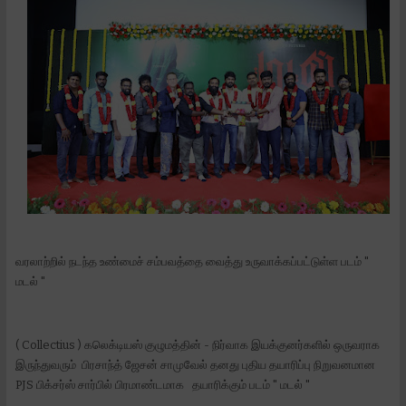
வரலாற்றில் நடந்த உண்மைச் சம்பவத்தை வைத்து உருவாக்கப்பட்டுள்ள படம் "
மடல் "
( Collectius ) கலெக்டியஸ் குழுமத்தின் - நிர்வாக இயக்குனர்களில் ஒருவராக
இருந்துவரும் பிரசாந்த் ஜேசன் சாமுவேல் தனது புதிய தயாரிப்பு நிறுவனமான
PJS பிக்சர்ஸ் சார்பில் பிரமாண்டமாக தயாரிக்கும் படம் " மடல் "