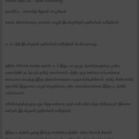
மக்கள் தொடர்பு - புவன் செல்வராஜ்
தயாரிப்பு - பிரசாந்த் ஜேசன் சாமுவேல்
கதை, திரைக்கதை, வசனம், எழுதி இயக்குகிறார் ஹரிசங்கர் ரவீந்திரன்.
படம் பற்றி இயக்குனர் ஹரிசங்கர் ரவீந்திரன் பேசியதாவது..
ஹிஸ்டாரிக்கல் கலந்த ஹாரர் படம் இது. பல நூறு ஆண்டுகளுக்கு முன்பு
வரலாற்றில் நடந்த நம் தமிழ் கலாச்சாரம் பற்றிய ஒரு உண்மை சம்பவத்தை
மையமாக வைத்து இந்த திரைக்கதையை உருவாக்கியுள்ளோம். தமிழ் சினிமாவில்
ஹாரரில் இதுவரை யாரும் நெருங்காத புதிய கதைக்களத்தை இந்த படத்தில்
பார்க்கலாம்.
ரசிகர்களுக்கு ஒரு புது அனுபவத்தை தரும் என்பதில் எந்த சந்தேகமும் இல்லை
என்றார் இயக்குனர் ஹரிசங்கர் ரவீந்திரன்.
இந்த படத்தின் பூஜை இன்று சாலிகிராமத்தில் உள்ள பிரசாத் லேபில்