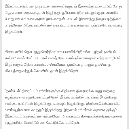
இந்தப் படத்தில் பல நூறு நடன கலைஞர்களுடன் இணைந்து நடனமாடும் போது
அது சவாலானதாகத் தான் இருந்தது. குறிப்பாக இந்த பாடலுக்கு நடனமாடும்
போது என் சக கலைஞரான நாக சைதன்யா உடன் இணைந்து நிறைய ஒத்திகை
பார்த்தோம். அந்தப் பாடலில் என்னை விட நாக சைதன்யா நன்றாகவே நடனமாடி
இருக்கிறார்.
கிரையுலகில் தொடர்ந்து வெற்றிகரமாக பயணிக்கிறீர்களே.. இதன் ரகசியம்
என்ன? எனக் கேட்டால்...என்னைத் தேடி வரும் நல்ல கதைகள் எந்த மொழியில்
இருந்தாலும் அதில் பங்களிப்பு செய்வேன். ஒவ்வொரு நாளும் ஒவ்வொரு
விசயத்தை கற்றுக் கொண்டே தான் இருக்கிறேன்.
'தண்டேல்' திரைப்படம் ரசிகர்களுக்கு சிறப்பான திரையரங்க அனுபவத்தை
வழங்கும் என உறுதியாக நம்புகிறேன். இந்தப் படத்தில் பாடல்கள் இருக்கிறது.
சண்டை காட்சிகள் இருக்கிறது. நடனமும் இருக்கிறது. இவற்றையெல்லாம் விட
உணர்வுபூர்வமான காதலும் இருக்கிறது. இதனால் ரசிகர்கள் அனைவருக்கும்
இந்தப் படம் பிடிக்கும் என நம்புகிறேன். அனைவரும் திரையரங்கத்திற்கு வருகை
தந்து ரசிக்க வேண்டும் என கேட்டுக்கொள்கிறேன்.