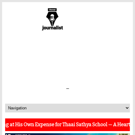
-
is Own Expense for Thaai Sathya School — A Heartwarming G