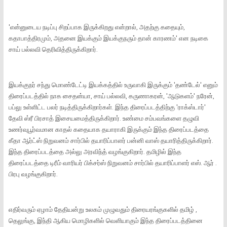
'என்னுடைய நடிப்பு சிறப்பாக இருக்கிறது என்றால், அதற்கு கதையும்,
கதாபாத்திரமும், அதனை இயக்கும் இயக்குநரும் தான் காரணம்' என நடிகை
சாய் பல்லவி தெரிவித்திருக்கிறார்.
இயக்குநர் சந்து மொண்டேட்டி இயக்கத்தில் உருவாகி இருக்கும் 'தண்டேல்' எனும்
திரைப்படத்தில் நாக சைதன்யா, சாய் பல்லவி, கருணாகரன், 'ஆடுகளம்' நரேன்,
பப்லு உள்ளிட்ட பலர் நடித்திருக்கிறார்கள். இந்த திரைப்படத்திற்கு 'ராக்ஸ்டார்'
தேவி ஸ்ரீ பிரசாத் இசையமைத்திருக்கிறார். உண்மை சம்பவங்களை தழுவி
உணர்வுபூர்வமான காதல் கதையாக தயாராகி இருக்கும் இந்த திரைப்படத்தை
கீதா ஆர்ட்ஸ் நிறுவனம் சார்பில் தயாரிப்பாளர் பன்னி வாஸ் தயாரித்திருக்கிறார்.
இந்த திரைப்படத்தை அல்லு அரவிந்த் வழங்குகிறார். தமிழில் இந்த
திரைப்படத்தை டிரீம் வாரியர் பிக்சர்ஸ் நிறுவனம் சார்பில் தயாரிப்பாளர் எஸ். ஆர் .
பிரபு வழங்குகிறார்.
எதிர்வரும் ஏழாம் தேதியன்று உலகம் முழுவதும் திரையரங்குகளில் தமிழ் ,
தெலுங்கு, இந்தி ஆகிய மொழிகளில் வெளியாகும் இந்த திரைப்படத்தினை