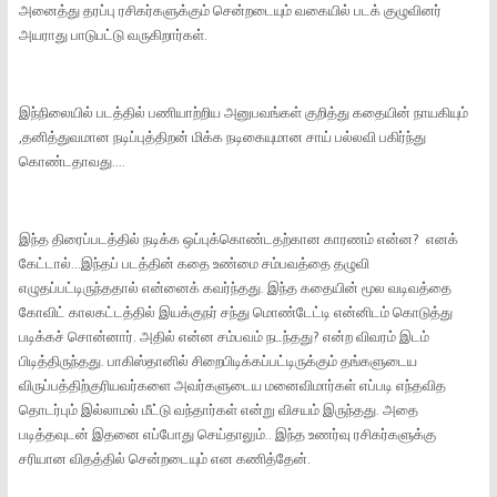
அனைத்து தரப்பு ரசிகர்களுக்கும் சென்றடையும் வகையில் படக் குழுவினர்
அயராது பாடுபட்டு வருகிறார்கள்.
இந்நிலையில் படத்தில் பணியாற்றிய அனுபவங்கள் குறித்து கதையின் நாயகியும்
,தனித்துவமான நடிப்புத்திறன் மிக்க நடிகையுமான சாய் பல்லவி பகிர்ந்து
கொண்டதாவது....
இந்த திரைப்படத்தில் நடிக்க ஒப்புக்கொண்டதற்கான காரணம் என்ன? எனக்
கேட்டால்...இந்தப் படத்தின் கதை உண்மை சம்பவத்தை தழுவி
எழுதப்பட்டிருந்ததால் என்னைக் கவர்ந்தது. இந்த கதையின் மூல வடிவத்தை
கோவிட் காலகட்டத்தில் இயக்குநர் சந்து மொண்டேட்டி என்னிடம் கொடுத்து
படிக்கச் சொன்னார். அதில் என்ன சம்பவம் நடந்தது? என்ற விவரம் இடம்
பிடித்திருந்தது. பாகிஸ்தானில் சிறைபிடிக்கப்பட்டிருக்கும் தங்களுடைய
விருப்பத்திற்குரியவர்களை அவர்களுடைய மனைவிமார்கள் எப்படி எந்தவித
தொடர்பும் இல்லாமல் மீட்டு வந்தார்கள் என்று விசயம் இருந்தது. அதை
படித்தவுடன் இதனை எப்போது செய்தாலும்.. இந்த உணர்வு ரசிகர்களுக்கு
சரியான விதத்தில் சென்றடையும் என கணித்தேன்.