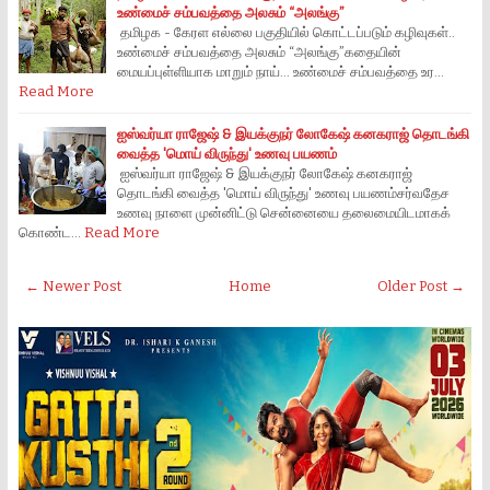
உண்மைச் சம்பவத்தை அலசும் “அலங்கு”
தமிழக - கேரள எல்லை பகுதியில் கொட்டப்படும் கழிவுகள்..
உண்மைச் சம்பவத்தை அலசும் “அலங்கு”கதையின்
மையப்புள்ளியாக மாறும் நாய்... உண்மைச் சம்பவத்தை உர…
Read More
ஐஸ்வர்யா ராஜேஷ் & இயக்குநர் லோகேஷ் கனகராஜ் தொடங்கி
வைத்த 'மொய் விருந்து' உணவு பயணம்
ஐஸ்வர்யா ராஜேஷ் & இயக்குநர் லோகேஷ் கனகராஜ்
தொடங்கி வைத்த 'மொய் விருந்து' உணவு பயணம்சர்வதேச
உணவு நாளை முன்னிட்டு சென்னையை தலைமையிடமாகக்
கொண்ட…
Read More
← Newer Post
Home
Older Post →