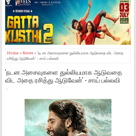
Home
»
News
» 'நடன அசைவுகளை துல்லியமாக ஆடுவதை விட அதை
ரசித்து ஆடுவேன்' - சாய் பல்லவி
'நடன அசைவுகளை துல்லியமாக ஆடுவதை
விட அதை ரசித்து ஆடுவேன்' - சாய் பல்லவி