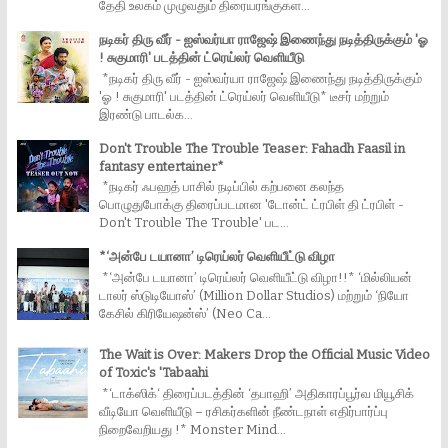
தேதி உலகம் முழுவதும் திரையரங்குகள...
நடிகர் திரு வீர் - ஐஸ்வர்யா ராஜேஷ் இணைந்து நடித்திருக்கும் 'ஓ
! சுகுமாரி' படத்தின் ட்ரெய்லர் வெளியீடு
*நடிகர் திரு வீர் - ஐஸ்வர்யா ராஜேஷ் இணைந்து நடித்திருக்கும்
'ஓ ! சுகுமாரி' படத்தின் ட்ரெய்லர் வெளியீடு* டீசர் மற்றும்
இரண்டு பாடல்க...
Don't Trouble The Trouble Teaser: Fahadh Faasil in
fantasy entertainer*
*நடிகர் ஃபஹத் பாசில் நடிப்பில் கற்பனை கலந்த
பொழுதுபோக்கு திரைப்படமான 'டோன்ட் ட்ரபிள் தி ட்ரபிள் -
Don't Trouble The Trouble' பட...
*‘அன்பே டயானா’ டிரெய்லர் வெளியீட்டு விழா
*‘அன்பே டயானா’ டிரெய்லர் வெளியீட்டு விழா!!* ‘மில்லியன்
டாலர் ஸ்டுடியோஸ்’ (Million Dollar Studios) மற்றும் ‘நியோ
கேசில் கிரியேஷன்ஸ்’ (Neo Ca...
The Wait is Over: Makers Drop the Official Music Video
of Toxic's 'Tabaahi
*‘டாக்ஸிக்‘ திரைப்படத்தின் ‘தபாஹி’ அதிகாரப்பூர்வ மியூசிக்
வீடியோ வெளியீடு – ரசிகர்களின் நீண்டநாள் எதிர்பார்ப்பு
நிறைவேறியது !* Monster Mind...