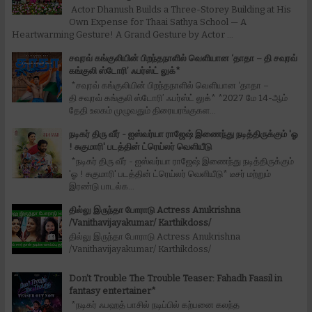
Actor Dhanush Builds a Three-Storey Building at His
Own Expense for Thaai Sathya School — A
Heartwarming Gesture! A Grand Gesture by Actor ...
சவுரவ் கங்குலியின் பிறந்தநாளில் வெளியான ‘தாதா – தி சவுரவ்
கங்குலி ஸ்டோரி’ ஃபர்ஸ்ட் லுக்*
*சவுரவ் கங்குலியின் பிறந்தநாளில் வெளியான ‘தாதா –
தி சவுரவ் கங்குலி ஸ்டோரி’ ஃபர்ஸ்ட் லுக்* *2027 மே 14-ஆம்
தேதி உலகம் முழுவதும் திரையரங்குகள...
நடிகர் திரு வீர் - ஐஸ்வர்யா ராஜேஷ் இணைந்து நடித்திருக்கும் 'ஓ
! சுகுமாரி' படத்தின் ட்ரெய்லர் வெளியீடு
*நடிகர் திரு வீர் - ஐஸ்வர்யா ராஜேஷ் இணைந்து நடித்திருக்கும்
'ஓ ! சுகுமாரி' படத்தின் ட்ரெய்லர் வெளியீடு* டீசர் மற்றும்
இரண்டு பாடல்க...
தில்லு இருந்தா போராடு Actress Anukrishna
/Vanithavijayakumar/ Karthikdoss/
தில்லு இருந்தா போராடு Actress Anukrishna
/Vanithavijayakumar/ Karthikdoss/
Don't Trouble The Trouble Teaser: Fahadh Faasil in
fantasy entertainer*
*நடிகர் ஃபஹத் பாசில் நடிப்பில் கற்பனை கலந்த