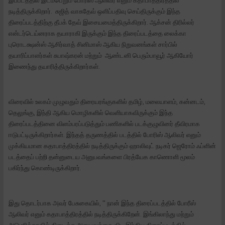
இப்படத்தில் இடம்பெறும் போரிஸ் ஆலிவர் எனும் கதாபாத்திரத்தில்
நடித்திருக்கிறார். சுஜித் வாசுதேவ் ஒளிப்பதிவு செய்திருக்கும் இந்த
திரைப்படத்திற்கு தீபக் தேவ் இசையமைத்திருக்கிறார். ஆக்சன் திரில்லர்
என்டர்டெய்னராக தயாராகி இருக்கும் இந்த திரைப்படத்தை லைக்கா
புரொடக்ஷன்ஸ் ஆசிர்வாத் சினிமாஸ் ஆகிய நிறுவனங்கள் சார்பில்
தயாரிப்பாளர்கள் சுபாஷ்கரன் மற்றும் ஆண்டனி பெரும்பாவூர் ஆகியோர்
இணைந்து தயாரித்திருக்கிறார்கள்.
விரைவில் உலகம் முழுவதும் திரையரங்குகளில் தமிழ், மலையாளம், கன்னடம்,
தெலுங்கு, இந்தி ஆகிய மொழிகளில் வெளியாகவிருக்கும் இந்த
திரைப்படத்தினை விளம்பரப்படுத்தும் பணிகளில் படக்குழுவினர் தீவிரமாக
ஈடுபட்டிருக்கிறார்கள். இந்தத் தருணத்தில் படத்தில் போரிஸ் ஆலிவர் எனும்
முக்கியமான கதாபாத்திரத்தில் நடித்திருக்கும் ஹாலிவுட் நடிகர் ஜெரோம் ஃப்ளின்
படத்தைப் பற்றி தன்னுடைய அனுபவங்களை பிரத்யேக காணொளி மூலம்
பகிர்ந்து கொண்டிருக்கிறார்.
இது தொடர்பாக அவர் பேசுகையில், '' நான் இந்த திரைப்படத்தில் போரீஸ்
ஆலிவர் எனும் கதாபாத்திரத்தில் நடித்திருக்கிறேன். இங்கிலாந்து மற்றும்