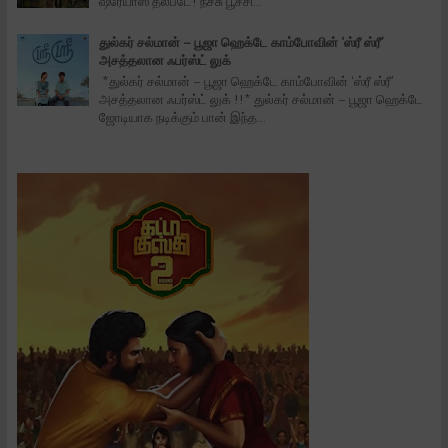
ஷ்ரேயாஸ் தல்படே! நச்சு பூச்சி...
துல்கர் சல்மான் – பூஜா ஹெக்டே காம்போவின் ‘ஸ்ரீ ஸ்ரீ’
அசத்தலான ஃபர்ஸ்ட் லுக்
*துல்கர் சல்மான் – பூஜா ஹெக்டே காம்போவின் ‘ஸ்ரீ ஸ்ரீ’
அசத்தலான ஃபர்ஸ்ட் லுக் !!* துல்கர் சல்மான் – பூஜா ஹெக்டே
ஜோடியாக நடிக்கும் பான் இந்த...