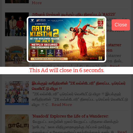
More
அஷோக் செல்வன் நடிக்கும் புதிய திரைப்படம் '#AS23'
அஷோக் செல்வன் நடிக்கும் புதிய திரைப்படம் '#AS23'ஹாப்பி
Close
ஹை பிக்சர்ஸின் ( Happy High Pictures) இரண்டாவது
படமான '#AS23' - பூஜையுடன் தொடக்கம்த…
Read More
After a long gap, Udhaya-Ajmal-Yogi Babu starrer
‘Accused’ was filmed in Puzhal Central Prison
After a long gap, Udhaya-Ajmal-Yogi Babu starrer
‘Accused’ was filmed in Puzhal Central Prison நீண்ட
இடைவெளிக்கு பிறகு புழல் மத்திய சிறையில் எடு…
Read
This Ad will close in
5
seconds.
More
இயக்குநர் சுசீந்திரனின் "2K லவ்ஸ்டோரி" திரைப்பட டிரெய்லர்
வெளியீட்டு விழா !!
"2K லவ்ஸ்டோரி" டிரெய்லர் வெளியீட்டு விழா !! இயக்குநர்
சுசீந்திரனின் "2K லவ்ஸ்டோரி" திரைப்பட டிரெய்லர் வெளியீட்டு
விழா !! C…
Read More
‘Naadodi’ Explores the Life of a Wanderer:
வேறுபட்ட வாழ்வின் மூலம் வேறுபட்ட புரிதலை விளக்கும்
'நாடோடி': உலக விதிமுறைகளுக்கு அப்பால் நகர்ந்து,
குறைந்தபட்ச தேவைகளிலும் சுதந்திரத்தைக் கண்டறி…
Read