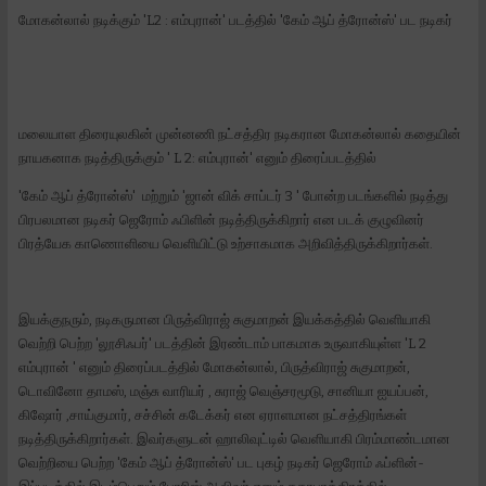
மோகன்லால் நடிக்கும் 'L2 : எம்புரான்' படத்தில் 'கேம் ஆப் த்ரோன்ஸ்' பட நடிகர்
மலையாள திரையுலகின் முன்னணி நட்சத்திர நடிகரான மோகன்லால் கதையின்
நாயகனாக நடித்திருக்கும் ' L 2: எம்புரான்' எனும் திரைப்படத்தில்
'கேம் ஆப் த்ரோன்ஸ்' மற்றும் 'ஜான் விக் சாப்டர் 3 ' போன்ற படங்களில் நடித்து
பிரபலமான நடிகர் ஜெரோம் ஃபிளின் நடித்திருக்கிறார் என படக் குழுவினர்
பிரத்யேக காணொளியை வெளியிட்டு உற்சாகமாக அறிவித்திருக்கிறார்கள்.
இயக்குநரும், நடிகருமான பிருத்விராஜ் சுகுமாறன் இயக்கத்தில் வெளியாகி
வெற்றி பெற்ற 'லூசிஃபர்' படத்தின் இரண்டாம் பாகமாக உருவாகியுள்ள 'L 2
எம்புரான் ' எனும் திரைப்படத்தில் மோகன்லால், பிருத்விராஜ் சுகுமாறன்,
டொவினோ தாமஸ், மஞ்சு வாரியர் , சுராஜ் வெஞ்சரமூடு, சானியா ஐயப்பன்,
கிஷோர் ,சாய்குமார், சச்சின் கடேக்கர் என ஏராளமான நட்சத்திரங்கள்
நடித்திருக்கிறார்கள். இவர்களுடன் ஹாலிவுட்டில் வெளியாகி பிரம்மாண்டமான
வெற்றியை பெற்ற 'கேம் ஆப் த்ரோன்ஸ்' பட புகழ் நடிகர் ஜெரோம் ஃப்ளின்-