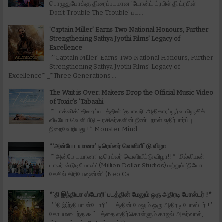
பொழுதுபோக்கு திரைப்படமான 'டோன்ட் ட்ரபிள் தி ட்ரபிள் -
Don't Trouble The Trouble' பட...
’Captain Miller' Earns Two National Honours, Further
Strengthening Sathya Jyothi Films' Legacy of
Excellence
*’Captain Miller' Earns Two National Honours, Further
Strengthening Sathya Jyothi Films' Legacy of
Excellence* _*Three Generations....
The Wait is Over: Makers Drop the Official Music Video
of Toxic's 'Tabaahi
*‘டாக்ஸிக்‘ திரைப்படத்தின் ‘தபாஹி’ அதிகாரப்பூர்வ மியூசிக்
வீடியோ வெளியீடு – ரசிகர்களின் நீண்டநாள் எதிர்பார்ப்பு
நிறைவேறியது !* Monster Mind...
*‘அன்பே டயானா’ டிரெய்லர் வெளியீட்டு விழா
*‘அன்பே டயானா’ டிரெய்லர் வெளியீட்டு விழா!!* ‘மில்லியன்
டாலர் ஸ்டுடியோஸ்’ (Million Dollar Studios) மற்றும் ‘நியோ
கேசில் கிரியேஷன்ஸ்’ (Neo Ca...
*‘தி இந்தியா ஸ்டோரி’ படத்தின் மேலும் ஒரு அதிரடி போஸ்டர் !*
*‘தி இந்தியா ஸ்டோரி’ படத்தின் மேலும் ஒரு அதிரடி போஸ்டர் !*
கோபமடைந்த கூட்டத்தை எதிர்கொள்ளும் காஜல் அகர்வால்,