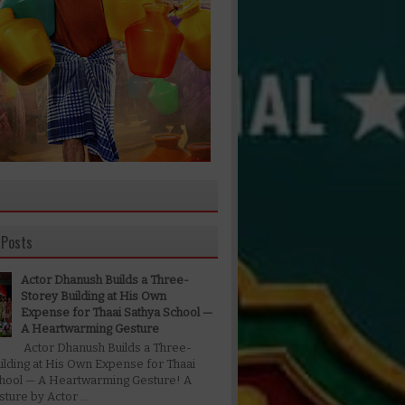
 Posts
Actor Dhanush Builds a Three-
Storey Building at His Own
Expense for Thaai Sathya School —
A Heartwarming Gesture
Actor Dhanush Builds a Three-
ilding at His Own Expense for Thaai
chool — A Heartwarming Gesture! A
ture by Actor ...