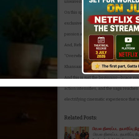
unwavering support.
On this special occasion, Hombale Film
exclusive goodies to 366 lucky fans who
passion and love for Salaar have played 
And, Rebel Star Prabhas says,
“Overwhelmed by the love for Salaar: Cea
Khansaar soon.”
And this is just the beginning—brace you
action intensifies, and the saga reache
electrifying cinematic experience that 
Related Posts:
பிரபல திரைப்பட தயாரிப்பு நி
பிரபல திரைப்பட தயாரிப்பு ந