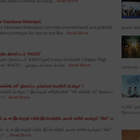
 ஆகிய திரைப்படங்களை தயாரித்து…
Read More
s Sanchana Natarajan
s Sanchana Natarajan I am truly overwhelmed and grateful
கேசில் கிர
tion pouring in for my recent film…
Read More
ுதிய திரைப்படம் '#AS23'
ுதிய திரைப்படம் '#AS23'ஹாப்பி ஹை பிக்சர்ஸின் ( Happy High
மான '#AS23' - பூஜையுடன் தொடக்கம்த…
Read More
அகர்வால், ஷ
 லவ்ஸ்டோரி" திரைப்பட டிரெய்லர் வெளியீட்டு விழா !!
ெளியீட்டு விழா !! இயக்குநர் சுசீந்திரனின் "2K லவ்ஸ்டோரி" திரைப்பட
!! C…
Read More
ஃபர்ஸ்ட் ல
ஜோடியாக நட
், நடன இயக்குநர் சதீஷ் இயக்கத்தில், நடிகர் கவின் நடிக்கும் “கிஸ்” பட
், நடன இயக்குநர் சதீஷ் இயக்கத்தில், நடிகர் கவின் நடிக்கும் “கிஸ்”
ு!! …
Read More