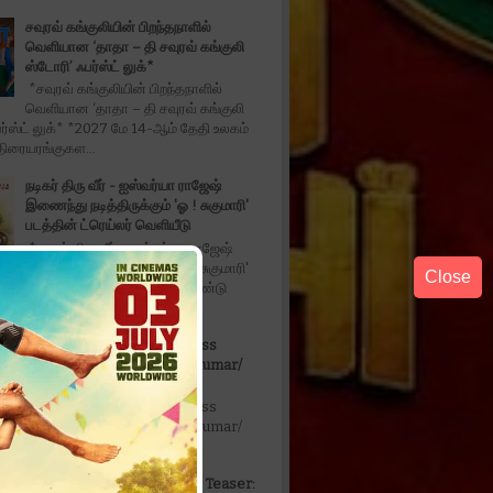
சவுரவ் கங்குலியின் பிறந்தநாளில்
வெளியான ‘தாதா – தி சவுரவ் கங்குலி
ஸ்டோரி’ ஃபர்ஸ்ட் லுக்*
*சவுரவ் கங்குலியின் பிறந்தநாளில்
வெளியான ‘தாதா – தி சவுரவ் கங்குலி
ர்ஸ்ட் லுக்* *2027 மே 14-ஆம் தேதி உலகம்
திரையரங்குகள...
நடிகர் திரு வீர் - ஐஸ்வர்யா ராஜேஷ்
இணைந்து நடித்திருக்கும் 'ஓ ! சுகுமாரி'
படத்தின் ட்ரெய்லர் வெளியீடு
*நடிகர் திரு வீர் - ஐஸ்வர்யா ராஜேஷ்
இணைந்து நடித்திருக்கும் 'ஓ ! சுகுமாரி'
Close
்ரெய்லர் வெளியீடு* டீசர் மற்றும் இரண்டு
தில்லு இருந்தா போராடு Actress
Anukrishna /Vanithavijayakumar/
Karthikdoss/
தில்லு இருந்தா போராடு Actress
Anukrishna /Vanithavijayakumar/
oss/
Don't Trouble The Trouble Teaser: