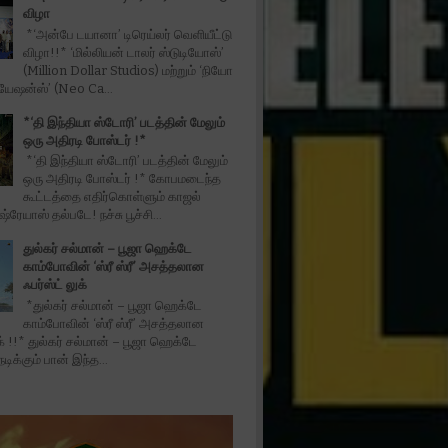
விழா
*‘அன்பே டயானா’ டிரெய்லர் வெளியீட்டு
விழா!!* ‘மில்லியன் டாலர் ஸ்டுடியோஸ்’
(Million Dollar Studios) மற்றும் ‘நியோ
ியேஷன்ஸ்’ (Neo Ca...
*‘தி இந்தியா ஸ்டோரி’ படத்தின் மேலும்
ஒரு அதிரடி போஸ்டர் !*
*‘தி இந்தியா ஸ்டோரி’ படத்தின் மேலும்
ஒரு அதிரடி போஸ்டர் !* கோபமடைந்த
கூட்டத்தை எதிர்கொள்ளும் காஜல்
்ரேயாஸ் தல்படே! நச்சு பூச்சி...
துல்கர் சல்மான் – பூஜா ஹெக்டே
காம்போவின் ‘ஸ்ரீ ஸ்ரீ’ அசத்தலான
ஃபர்ஸ்ட் லுக்
*துல்கர் சல்மான் – பூஜா ஹெக்டே
காம்போவின் ‘ஸ்ரீ ஸ்ரீ’ அசத்தலான
ுக் !!* துல்கர் சல்மான் – பூஜா ஹெக்டே
ிக்கும் பான் இந்த...