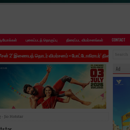
ீடியோக்கள்
புகைப்படத் தொகுப்பு
திரைப்பட விமர்சனங்கள்
CONTACT
 தொடர் விமர்சனம்
•
போட்டோகிராபர்’ திரைப்பட விமர்சனம்
•
’ஜி.டி.என்
Ad
 - Jio Hotstar
otstar