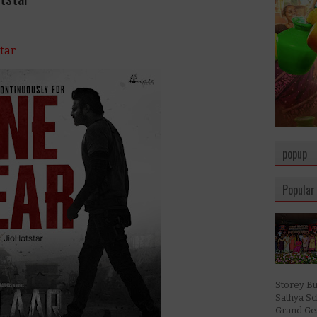
star
popup
Popular
Storey Bu
Sathya S
Grand Ges