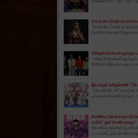
கேங்கஸ்டர்ஸ்', 'ரெட்ட தல'
From the Desk of Actres
From the Desk of Actres
for the love and apprecia
அஷோக் செல்வன் நடிக்கும் ப
அஷோக் செல்வன் நடிக்கும் ப
Pictures) இரண்டாவது பட
இயக்குநர் சுசீந்திரனின் "2K
"2K லவ்ஸ்டோரி" டிரெய்லர் வ
டிரெய்லர் வெளியீட்டு விழா 
ரோமியோ பிக்சர்ஸ் தயாரிப்பில
ஃபர்ஸ்ட் லுக் வெளியானது!!
ரோமியோ பிக்சர்ஸ் தயாரிப்பில
பட ஃபர்ஸ்ட் லுக் வெளியானத