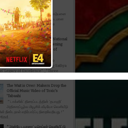
Fahadh Faasil in fantasy
entertainer*
*நடிகர் ஃபஹத் பாசில் நடிப்பில் கற்பனை
கலந்த பொழுதுபோக்கு திரைப்படமான
ரபிள் தி ட்ரபிள் - Don't Trouble The
ட...
’Captain Miller' Earns Two National
Honours, Further Strengthening
Sathya Jyothi Films' Legacy of
Excellence
*’Captain Miller' Earns Two
Honours, Further Strengthening Sathya
lms' Legacy of Excellence* _*Three
s....
The Wait is Over: Makers Drop the
Official Music Video of Toxic's
'Tabaahi
*‘டாக்ஸிக்‘ திரைப்படத்தின் ‘தபாஹி’
அதிகாரப்பூர்வ மியூசிக் வீடியோ வெளியீடு
ின் நீண்டநாள் எதிர்பார்ப்பு நிறைவேறியது !*
ind...
*‘அன்பே டயானா’ டிரெய்லர் வெளியீட்டு