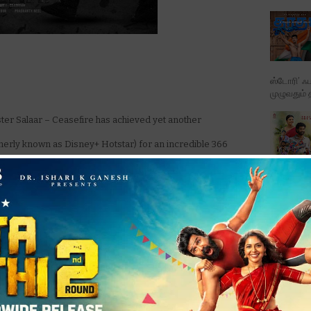
ஸ்டோரி’ ஃப
முழுவதும் 
ter Salaar – Ceasefire has achieved yet another
rmerly known as Disney+ Hotstar) for an incredible 366
lm stars Prabhas, Prithviraj Sukumaran, and Shruti
படத்தின் ட
therhood, and rebellion that has captivated audiences
பாடல்க...
o its intense storytelling, Salaar – Ceasefire redefined
ominate streaming platforms, even a year after its
Karthikd
tament to the film’s massive fan base and their