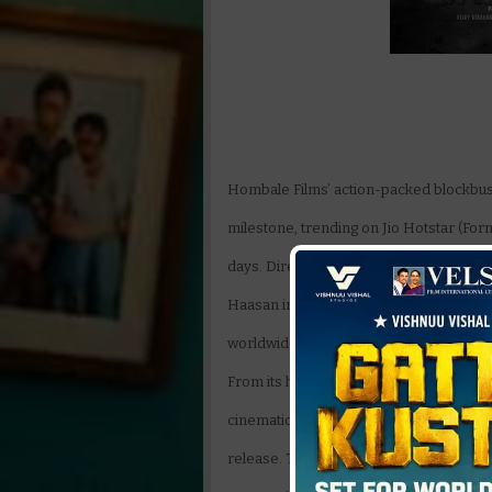
Hombale Films’ action-packed blockbus
milestone, trending on Jio Hotstar (Fo
days. Directed by Prashanth Neel, the fi
Haasan in a gripping tale of power, bro
worldwide.
From its high-octane action sequences t
cinematic spectacle and continues to d
release. This sustained success is a tes