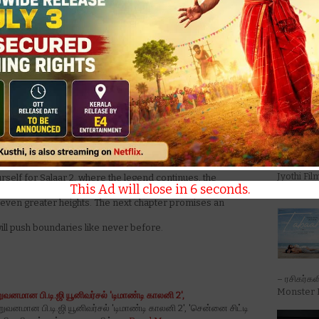
s expressed gratitude to its dedicated fans by sending
 have been a part of this extraordinary journey. Their
'டோன்ட் ட்
Trouble' ப
a crucial role in making this film a cultural phenomenon.
se Fire on Jio Hotstar! Can’t wait to set foot in
National 
Jyothi Fi
rself for Salaar 2, where the legend continues, the
This Ad will close in
5
seconds.
Generation
s even greater heights. The next chapter promises an
will push boundaries like never before.
– ரசிகர்கள
Monster M
றுவனமான பி.டி.ஜி யூனிவர்சல் 'டிமாண்டி காலனி 2',
ிறுவனமான பி.டி.ஜி யூனிவர்சல் 'டிமாண்டி காலனி 2', 'சென்னை சிட்டி