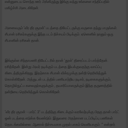
என்னுடைய சொந்த ஊர் அங்கிருந்து இங்கு வந்து உங்களை சந்திப்பதில்
மகிழ்ச்சி அடைகிறேன்.‌
அனைவரும் 'வீர தீர சூரன்' படத்தை தியேட்டருக்கு வருகை தந்து பாருங்கள்.
சீயான் ரசிகர்களுக்கு இந்த படம் நிச்சயம் பிடிக்கும். ஏனெனில் நானும் ஒரு
சீயானின் ரசிகன் தான்.
இங்குள்ள சிந்தாமணி தியேட்டரில் தான் 'தூள்' திரைப்படம் பார்த்தேன்.
ரசித்தேன். இன்று அவர் நடிக்கும் படத்தை இயக்குவதற்கு வாய்ப்பு
கிடைத்திருக்கிறது. இதற்காக சீயான் விக்ரமுக்கு நன்றி தெரிவித்துக்
கொள்கிறேன். அத்துடன் படத்தில் பணியாற்றிய நடிகர், நடிகைகளுக்கும்,
தொழில்நுட்ப கலைஞர்களுக்கும் , தயாரிப்பாளருக்கும் இந்த தருணத்தில்
நன்றியை தெரிவித்துக் கொள்கிறேன்.
'வீர தீர சூரன் - பார்ட் 2' படத்திற்கு கிடைக்கும் வரவேற்புக்கு பிறகு தான் பார்ட்
ஒன் படத்தை எடுக்க வேண்டும். இதுவரை அதற்கான படப்பிடிப்பு பணிகள்
தொடங்கவில்லை. ஆனால் நிச்சயமாக முதல் பாகம் வெளியாகும்.‌ '' என்றார்.