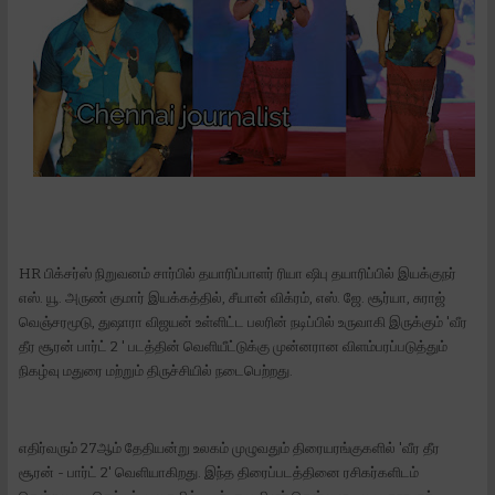
HR பிக்சர்ஸ் நிறுவனம் சார்பில் தயாரிப்பாளர் ரியா ஷிபு தயாரிப்பில் இயக்குநர்
எஸ். யூ. அருண் குமார் இயக்கத்தில், சீயான் விக்ரம், எஸ். ஜே. சூர்யா, சுராஜ்
வெஞ்சரமூடு, துஷாரா விஜயன் உள்ளிட்ட பலரின் நடிப்பில் உருவாகி இருக்கும் 'வீர
தீர சூரன் பார்ட் 2 ' படத்தின் வெளியீட்டுக்கு முன்னரான விளம்பரப்படுத்தும்
நிகழ்வு மதுரை மற்றும் திருச்சியில் நடைபெற்றது.
எதிர்வரும் 27ஆம் தேதியன்று உலகம் முழுவதும் திரையரங்குகளில் 'வீர தீர
சூரன் - பார்ட் 2' வெளியாகிறது. இந்த திரைப்படத்தினை ரசிகர்களிடம்