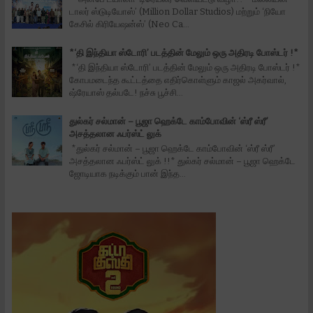
டாலர் ஸ்டுடியோஸ்’ (Million Dollar Studios) மற்றும் ‘நியோ
கேசில் கிரியேஷன்ஸ்’ (Neo Ca...
*‘தி இந்தியா ஸ்டோரி’ படத்தின் மேலும் ஒரு அதிரடி போஸ்டர் !*
*‘தி இந்தியா ஸ்டோரி’ படத்தின் மேலும் ஒரு அதிரடி போஸ்டர் !*
கோபமடைந்த கூட்டத்தை எதிர்கொள்ளும் காஜல் அகர்வால்,
ஷ்ரேயாஸ் தல்படே! நச்சு பூச்சி...
துல்கர் சல்மான் – பூஜா ஹெக்டே காம்போவின் ‘ஸ்ரீ ஸ்ரீ’
அசத்தலான ஃபர்ஸ்ட் லுக்
*துல்கர் சல்மான் – பூஜா ஹெக்டே காம்போவின் ‘ஸ்ரீ ஸ்ரீ’
அசத்தலான ஃபர்ஸ்ட் லுக் !!* துல்கர் சல்மான் – பூஜா ஹெக்டே
ஜோடியாக நடிக்கும் பான் இந்த...