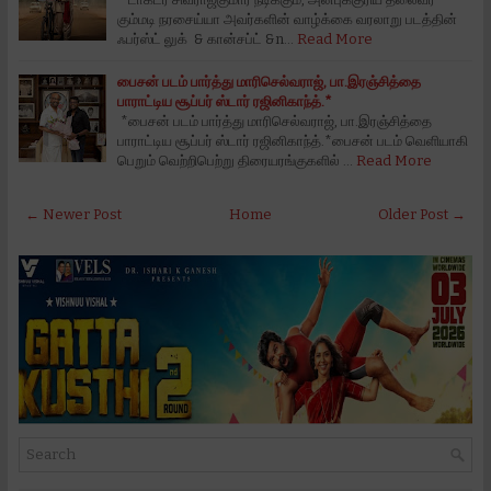
கும்மடி நரசைய்யா அவர்களின் வாழ்க்கை வரலாறு படத்தின்
ஃபர்ஸ்ட் லுக் & கான்சப்ட் &n…
Read More
பைசன் படம் பார்த்து மாரிசெல்வராஜ், பா.இரஞ்சித்தை
பாராட்டிய சூப்பர் ஸ்டார் ரஜினிகாந்த்.*
*பைசன் படம் பார்த்து மாரிசெல்வராஜ், பா.இரஞ்சித்தை
பாராட்டிய சூப்பர் ஸ்டார் ரஜினிகாந்த்.*பைசன் படம் வெளியாகி
பெறும் வெற்றிபெற்று திரையரங்குகளில் …
Read More
← Newer Post
Home
Older Post →