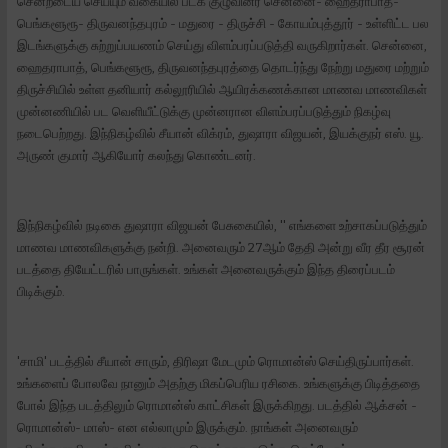
சென்றடைய செய்யும் வகையில் படக் குழுவினர் சென்னை- ஹைதராபாத்-
பெங்களூரூ- திருவனந்தபுரம் - மதுரை - திருச்சி - கோயம்புத்தூர் - உள்ளிட்ட பல
இடங்களுக்கு சுற்றுப்பயணம் செய்து விளம்பரப்படுத்தி வருகிறார்கள். சென்னை,
ஹைதராபாத், பெங்களூரூ, திருவனந்தபுரத்தை தொடர்ந்து நேற்று மதுரை மற்றும்
திருச்சியில் உள்ள தனியார் கல்லூரியில் ஆயிரக்கணக்கான மாணவ மாணவிகள்
முன்னணியில் பட வெளியீட்டுக்கு முன்னரான விளம்பரப்படுத்தும் நிகழ்வு
நடைபெற்றது. இந்நிகழ்வில் சீயான் விக்ரம், துஷாரா விஜயன், இயக்குநர் எஸ். யூ.
அருண் குமார் ஆகியோர் கலந்து கொண்டனர்.
இந்நிகழ்வில் நடிகை துஷாரா விஜயன் பேசுகையில், '' எங்களை உற்சாகப்படுத்தும்
மாணவ மாணவிகளுக்கு நன்றி. அனைவரும் 27ஆம் தேதி அன்று வீர தீர சூரன்
படத்தை தியேட்டரில் பாருங்கள். உங்கள் அனைவருக்கும் இந்த திரைப்படம்
பிடிக்கும்.
'சாமி' படத்தில் சீயான் சாரும், திரிஷா மேடமும் ரொமான்ஸ் செய்திருப்பார்கள்.
உங்களைப் போலவே நானும் அதற்கு மிகப்பெரிய ரசிகை. உங்களுக்கு பிடித்ததை
போல் இந்த படத்திலும் ரொமான்ஸ் காட்சிகள் இருக்கிறது. படத்தில் ஆக்சன் -
ரொமான்ஸ்- மாஸ்- என எல்லாமும் இருக்கும். நாங்கள் அனைவரும்