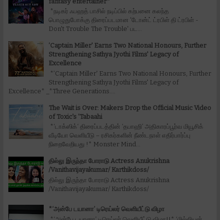
fantasy entertainer*
*நடிகர் ஃபஹத் பாசில் நடிப்பில் கற்பனை கலந்த
பொழுதுபோக்கு திரைப்படமான 'டோன்ட் ட்ரபிள் தி ட்ரபிள் -
Don't Trouble The Trouble' பட...
’Captain Miller' Earns Two National Honours, Further
Strengthening Sathya Jyothi Films' Legacy of
Excellence
*’Captain Miller' Earns Two National Honours, Further
Strengthening Sathya Jyothi Films' Legacy of
Excellence* _*Three Generations....
The Wait is Over: Makers Drop the Official Music Video
of Toxic's 'Tabaahi
*‘டாக்ஸிக்‘ திரைப்படத்தின் ‘தபாஹி’ அதிகாரப்பூர்வ மியூசிக்
வீடியோ வெளியீடு – ரசிகர்களின் நீண்டநாள் எதிர்பார்ப்பு
நிறைவேறியது !* Monster Mind...
தில்லு இருந்தா போராடு Actress Anukrishna
/Vanithavijayakumar/ Karthikdoss/
தில்லு இருந்தா போராடு Actress Anukrishna
/Vanithavijayakumar/ Karthikdoss/
*‘அன்பே டயானா’ டிரெய்லர் வெளியீட்டு விழா
*‘அன்பே டயானா’ டிரெய்லர் வெளியீட்டு விழா!!* ‘மில்லியன்