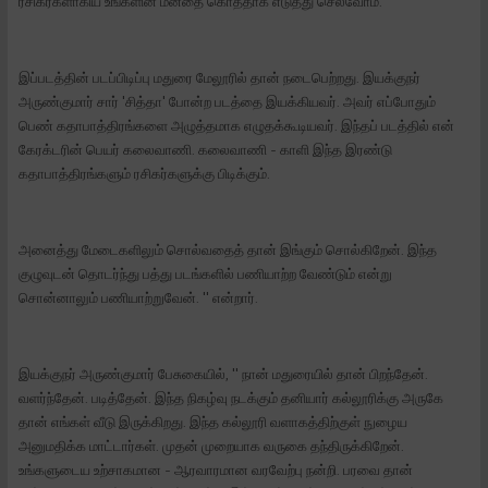
ரசிகர்களாகிய உங்களின் மனதை கொத்தாக எடுத்து செல்வோம்.
இப்படத்தின் படப்பிடிப்பு மதுரை மேலூரில் தான் நடைபெற்றது. இயக்குநர்
அருண்குமார் சார் 'சித்தா' போன்ற படத்தை இயக்கியவர். அவர் எப்போதும்
பெண் கதாபாத்திரங்களை அழுத்தமாக எழுதக்கூடியவர். இந்தப் படத்தில் என்
கேரக்டரின் பெயர் கலைவாணி. கலைவாணி - காளி இந்த இரண்டு
கதாபாத்திரங்களும் ரசிகர்களுக்கு பிடிக்கும்.
அனைத்து மேடைகளிலும் சொல்வதைத் தான் இங்கும் சொல்கிறேன். இந்த
குழுவுடன் தொடர்ந்து பத்து படங்களில் பணியாற்ற வேண்டும் என்று
சொன்னாலும் பணியாற்றுவேன். '' என்றார்.
இயக்குநர் அருண்குமார் பேசுகையில், '' நான் மதுரையில் தான் பிறந்தேன்.
வளர்ந்தேன். படித்தேன். இந்த நிகழ்வு நடக்கும் தனியார் கல்லூரிக்கு அருகே
தான் எங்கள் வீடு இருக்கிறது. இந்த கல்லூரி வளாகத்திற்குள் நுழைய
அனுமதிக்க மாட்டார்கள். முதன் முறையாக வருகை தந்திருக்கிறேன்.
உங்களுடைய உற்சாகமான - ஆரவாரமான வரவேற்பு நன்றி. பரவை தான்