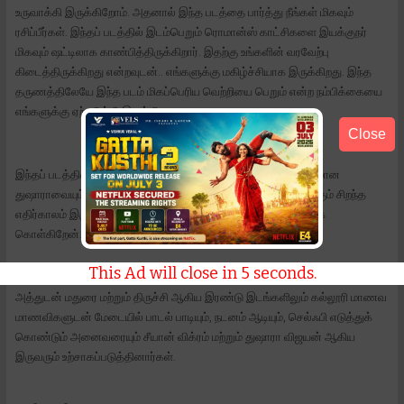
உருவாக்கி இருக்கிறோம். அதனால் இந்த படத்தை பார்த்து நீங்கள் மிகவும்
ரசிப்பீர்கள். இந்தப் படத்தில் இடம்பெறும் ரொமான்ஸ் காட்சிகளை இயக்குநர்
மிகவும் ஷட்டிலாக காண்பித்திருக்கிறார். இதற்கு உங்களின் வரவேற்பு
கிடைத்திருக்கிறது என்றவுடன்.. எங்களுக்கு மகிழ்ச்சியாக இருக்கிறது. இந்த
தருணத்திலேயே இந்த படம் மிகப்பெரிய வெற்றியை பெறும் என்ற நம்பிக்கையை
எங்களுக்கு ஏற்படுத்தி இருக்கிறது.
Close
இந்தப் படத்தில் அழகான துஷாராவையும் பார்க்கலாம். ஆக்ரோஷமான
துஷாராவையும் பார்க்கலாம். அவருடைய நடிப்பு பிரமாதம். அவருக்கும் சிறந்த
எதிர்காலம் இருக்கிறது. அதற்கு என் வாழ்த்துக்களை தெரிவித்துக்
கொள்கிறேன். '' என்றார்.
This Ad will close in
4
seconds.
அத்துடன் மதுரை மற்றும் திருச்சி ஆகிய இரண்டு இடங்களிலும் கல்லூரி மாணவ
மாணவிகளுடன் மேடையில் பாடல் பாடியும், நடனம் ஆடியும், செல்ஃபி எடுத்துக்
கொண்டும் அனைவரையும் சீயான் விக்ரம் மற்றும் துஷாரா விஜயன் ஆகிய
இருவரும் உற்சாகப்படுத்தினார்கள்.