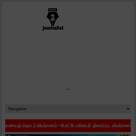
-
தொடர் விமர்சனம்
•
போட்டோகிராபர்’ திரைப்பட விமர்சனம்
•
’ஜி.டி.என்’