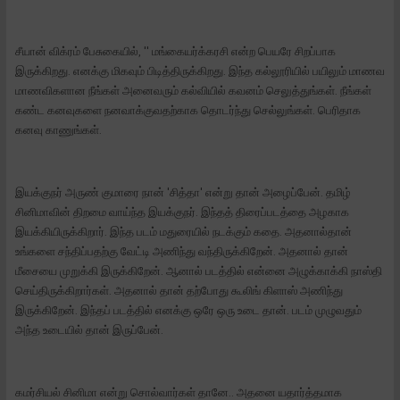
சீயான் விக்ரம் பேசுகையில், '' மங்கையர்க்கரசி என்ற பெயரே சிறப்பாக
இருக்கிறது. எனக்கு மிகவும் பிடித்திருக்கிறது. இந்த கல்லூரியில் பயிலும் மாணவ
மாணவிகளான நீங்கள் அனைவரும் கல்வியில் கவனம் செலுத்துங்கள். நீங்கள்
கண்ட கனவுகளை நனவாக்குவதற்காக தொடர்ந்து செல்லுங்கள். பெரிதாக
கனவு காணுங்கள்.
இயக்குநர் அருண் குமாரை நான் 'சித்தா' என்று தான் அழைப்பேன். தமிழ்
சினிமாவின் திறமை வாய்ந்த இயக்குநர். இந்தத் திரைப்படத்தை அழகாக
இயக்கியிருக்கிறார். இந்த படம் மதுரையில் நடக்கும் கதை. அதனால்தான்
உங்களை சந்திப்பதற்கு வேட்டி அணிந்து வந்திருக்கிறேன். அதனால் தான்
மீசையை முறுக்கி இருக்கிறேன். ஆனால் படத்தில் என்னை அழுக்காக்கி நாஸ்தி
செய்திருக்கிறார்கள். அதனால் தான் தற்போது கூலிங் கிளாஸ் அணிந்து
இருக்கிறேன். இந்தப் படத்தில் எனக்கு ஒரே ஒரு உடை தான். படம் முழுவதும்
அந்த உடையில் தான் இருப்பேன்.
கமர்சியல் சினிமா என்று சொல்வார்கள் தானே.. அதனை யதார்த்தமாக