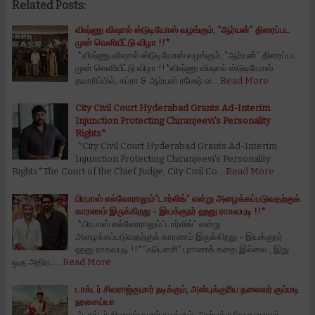
Related Posts:
விஷ்ணு விஷால் ஸ்டுடியோஸ் வழங்கும், “ஆர்யன்” திரைப்பட
முன் வெளியீட்டு விழா !!*
*விஷ்ணு விஷால் ஸ்டுடியோஸ் வழங்கும், “ஆர்யன்” திரைப்பட
முன் வெளியீட்டு விழா !!*விஷ்ணு விஷால் ஸ்டுடியோஸ்
தயாரிப்பில், சுப்ரா & ஆர்யன் ரமேஷ் வ…
Read More
City Civil Court Hyderabad Grants Ad-Interim
Injunction Protecting Chiranjeevi's Personality
Rights*
*City Civil Court Hyderabad Grants Ad-Interim
Injunction Protecting Chiranjeevi's Personality
Rights*The Court of the Chief Judge, City Civil Co…
Read More
பிரபாஸ் எல்லோராலும்“டார்லிங்” என்று அழைக்கப்படுவதற்குக்
காரணம் இருக்கிறது - இயக்குநர் ஹனு ராகவபுடி !!*
*பிரபாஸ் எல்லோராலும்“டார்லிங்” என்று
அழைக்கப்படுவதற்குக் காரணம் இருக்கிறது - இயக்குநர்
ஹனு ராகவபுடி !!*“ஃபௌசி” புராணக் கதை இல்லை , இது
ஒரு அதிரட…
Read More
டாக்டர் சிவராஜ்குமார் நடிக்கும், அன்புக்குரிய தலைவர் கும்மடி
நரசைய்யா
*டாக்டர் சிவராஜ்குமார் நடிக்கும், அன்புக்குரிய தலைவர்