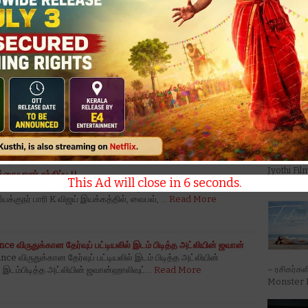
் தயாராகி வருகிறது. இந்த வெற்றியைக் காண தமிழ் திரையுலகம்
 உத்வேகத்துடன் காத்திருக்கிறது.
'டோன்ட் ட்
்கள்- சன் பிக்சர்ஸ் நிறுவனத்தின் சர்வதேச தரத்திற்குரிய ரசிகர்கள்-
Trouble' ப
 ரசிகர்கள் - என அனைத்து தரப்பு ரசிகர்களும் இப்படத்திற்காக உற்சாகம்
ந்து கொண்ட படக் குழுவினரும் படத்தைப் பற்றி அப்டேட்டை தொடர்ந்து
National 
Jyothi Fi
கையாளர் சந்திப்பு !!
This Ad will close in
5
seconds.
Generation
்கையாளர் சந்திப்பு !!KJR Studios வழங்கும் Koustubh
யக்குநர் பாரி K விஜய் இயக்கத்தில், வைபவ், …
Read More
e விருதுக்கான தேர்வுப் பட்டியலில் இடம் பிடித்த அட்லியின் ஜவான்
e விருதுக்கான தேர்வுப் பட்டியலில் இடம் பிடித்த அட்லியின்
– ரசிகர்கள
 இடம்பிடித்த அட்லியின் ஜவான்ஹாலிவுட்…
Read More
Monster M