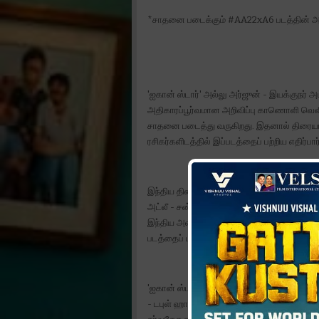
*சாதனை படைக்கும் #AA22xA6 படத்தின் அ
'ஐகான் ஸ்டார்' அல்லு அர்ஜுன் - இயக்குநர் 
அதிகாரப்பூர்வமான அறிவிப்பு காணொளி வெளி
சாதனை படைத்து வருகிறது. இதனால் திரைய
ரசிகர்களிடத்தில் இப்படத்தைப் பற்றிய எதிர்பா
இந்திய திரையுலகில் பிரம்மாண்டமான சரித்தி
அட்லீ - சன் பிக்சர்ஸ் கூட்டணி #AA22xA6 எ
இந்திய அளவில் மட்டுமல்லாமல் சர்வதேச அளவ
படத்தைப் பற்றிய அப்டேட்டை தெரிந்து கொள்வத
'ஐகான் ஸ்டார் ' அல்லு அர்ஜுனின் வசீகரிக்கும
- டபுள் ஹாட்ரிக் படைப்பாளி அட்லீ என தன