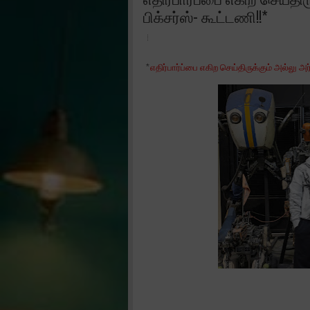
பிக்சர்ஸ்- கூட்டணி!!*
*
எதிர்பார்ப்பை எகிற செய்திருக்கும் அல்லு அர