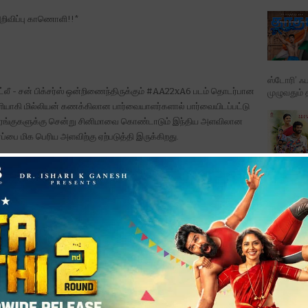
றிவிப்பு காணொளி!!*
ஸ்டோரி’ ஃப
அட்லீ - சன் பிக்சர்ஸ் ஒன்றிணைந்திருக்கும் #AA22xA6 படம் தொடர்பான
முழுவதும் 
யாகி மில்லியன் கணக்கிலான பார்வையாளர்களால் பார்வையிடப்பட்டு
ரங்குகளுக்கு சென்று சினிமாவை கொண்டாடும் இந்திய அளவிலான
ர்ப்பை மிக பெரிய அளவிற்கு ஏற்படுத்தி இருக்கிறது.
படத்தின் ட
ர வெற்றிகளை தொடர்ச்சியாக பதிவு செய்து வரும் அல்லு அர்ஜுன் -
பாடல்க...
னும் திரைப்படத்தில் ஒன்றிணைந்திருக்கிறார்கள். இவர்களின் இணைவு -
ிலான சினிமா ரசிகர்களிடத்தில் பெரும் வரவேற்பை பெற்றுள்ளதுடன்
ில் ரசிகர்கள் அதீத ஆர்வத்துடன் காத்திருக்கிறார்கள்.
் திரைத் தோற்றம் - பிரம்மாண்டத்தின் நிரந்தர அடையாளம் சன் பிக்சர்ஸ்
Karthikd
ித்துவமான சாதனையாளர்கள் ஒன்றிணைந்திருப்பதால் #AA22xA6