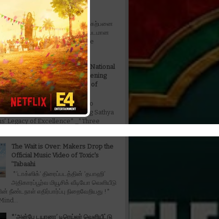
Fahadh Faasil in fantasy
entertainer*
*நடிகர் ஃபஹத் பாசில் நடிப்பில் கற்பனை
கலந்த பொழுதுபோக்கு திரைப்படமான
ரபிள் தி ட்ரபிள் - Don't Trouble The
ட...
’Captain Miller' Earns Two National
Honours, Further Strengthening
Sathya Jyothi Films' Legacy of
Excellence
*’Captain Miller' Earns Two
Honours, Further Strengthening Sathya
lms' Legacy of Excellence* _*Three
s....
The Wait is Over: Makers Drop the
Official Music Video of Toxic's
'Tabaahi
*‘டாக்ஸிக்‘ திரைப்படத்தின் ‘தபாஹி’
அதிகாரப்பூர்வ மியூசிக் வீடியோ வெளியீடு
ின் நீண்டநாள் எதிர்பார்ப்பு நிறைவேறியது !*
ind...
*‘அன்பே டயானா’ டிரெய்லர் வெளியீட்டு