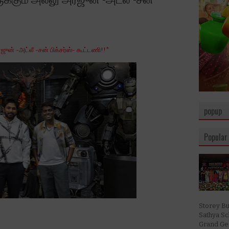
்ஜுன் -அட்லீ -சன் பிக்சர்ஸ்- கூட்டணி!!*
popup
Popular
Storey Bu
Sathya S
Grand Ges