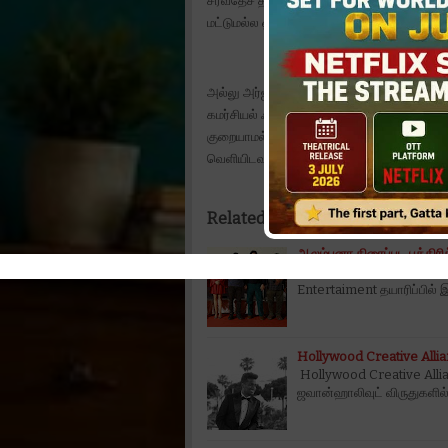
சர்வதேச தரத்திலான VFX தொழில்நுட்பத்துடன
மட்டுமல்ல ஒட்டுமொத்த இந்திய திரை உலகமும்
அல்லு அர்ஜுனின் ரசிகர்கள் - அட்லீயின் ரசிகர
கமர்சியல் ஃபிலிம் ரசிகர்கள்- ஆக்ஷன் ஃபிலிம்
குறையாமல் காத்திருக்கிறார்கள். இதனை உணர்
வெளியிடவுள்ளனர்.
Related Posts:
ஆலம்பனா திரைப்பட பத்திரிக்
ஆலம்பனா திரைப்பட பத்திரிக
Entertaiment தயாரிப்பில் இ
Hollywood Creative Allianc
Hollywood Creative Allianc
ஜவான்ஹாலிவுட் விருதுகளில்