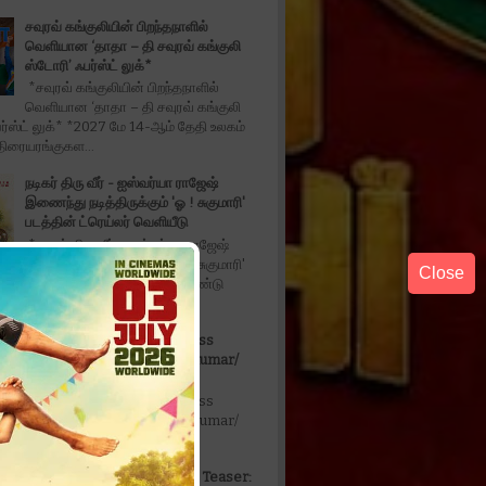
சவுரவ் கங்குலியின் பிறந்தநாளில்
வெளியான ‘தாதா – தி சவுரவ் கங்குலி
ஸ்டோரி’ ஃபர்ஸ்ட் லுக்*
*சவுரவ் கங்குலியின் பிறந்தநாளில்
வெளியான ‘தாதா – தி சவுரவ் கங்குலி
ர்ஸ்ட் லுக்* *2027 மே 14-ஆம் தேதி உலகம்
திரையரங்குகள...
நடிகர் திரு வீர் - ஐஸ்வர்யா ராஜேஷ்
இணைந்து நடித்திருக்கும் 'ஓ ! சுகுமாரி'
படத்தின் ட்ரெய்லர் வெளியீடு
*நடிகர் திரு வீர் - ஐஸ்வர்யா ராஜேஷ்
இணைந்து நடித்திருக்கும் 'ஓ ! சுகுமாரி'
Close
்ரெய்லர் வெளியீடு* டீசர் மற்றும் இரண்டு
தில்லு இருந்தா போராடு Actress
Anukrishna /Vanithavijayakumar/
Karthikdoss/
தில்லு இருந்தா போராடு Actress
Anukrishna /Vanithavijayakumar/
oss/
Don't Trouble The Trouble Teaser: