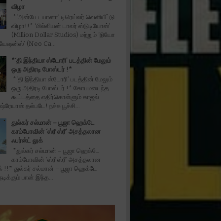
விழா
*‘அன்பே டயானா’ டிரெய்லர் வெளியீட்டு
விழா!!* ‘மில்லியன் டாலர் ஸ்டுடியோஸ்’
(Million Dollar Studios) மற்றும் ‘நியோ
ியேஷன்ஸ்’ (Neo Ca...
*‘தி இந்தியா ஸ்டோரி’ படத்தின் மேலும்
ஒரு அதிரடி போஸ்டர் !*
*‘தி இந்தியா ஸ்டோரி’ படத்தின் மேலும்
ஒரு அதிரடி போஸ்டர் !* கோபமடைந்த
கூட்டத்தை எதிர்கொள்ளும் காஜல்
்ரேயாஸ் தல்படே! நச்சு பூச்சி...
துல்கர் சல்மான் – பூஜா ஹெக்டே
காம்போவின் ‘ஸ்ரீ ஸ்ரீ’ அசத்தலான
ஃபர்ஸ்ட் லுக்
*துல்கர் சல்மான் – பூஜா ஹெக்டே
காம்போவின் ‘ஸ்ரீ ஸ்ரீ’ அசத்தலான
ுக் !!* துல்கர் சல்மான் – பூஜா ஹெக்டே
ிக்கும் பான் இந்த...