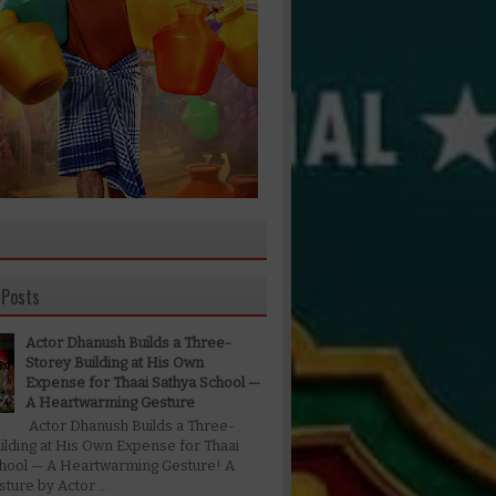
 Posts
Actor Dhanush Builds a Three-
Storey Building at His Own
Expense for Thaai Sathya School —
A Heartwarming Gesture
Actor Dhanush Builds a Three-
ilding at His Own Expense for Thaai
chool — A Heartwarming Gesture! A
ture by Actor ...