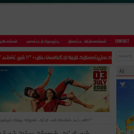
ீடியோக்கள்
புகைப்படத் தொகுப்பு
திரைப்பட விமர்சனங்கள்
CONTACT
•
புதிய வெளியீட்டு தேதி அதிகாரப்பூர்வ அறிவிப்பு: ஆகஸ்ட் 28-ல் உலகம
Ad
ிருக்கும் அல்லு அர்ஜுன் -அட்லீ -சன் பிக்சர்ஸ்- கூட்டணி!!*
ுக்கும் அல்லு அர்ஜுன் -அட்லீ -சன்