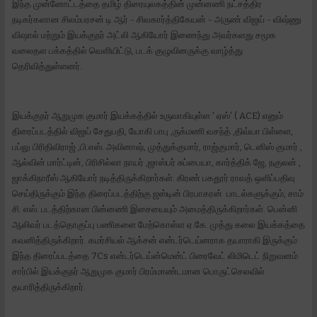
இந்த முன்னோட்டத்தை தமிழ் திரையுலகத்தின் முன்னணி நட்சத்திர
நடிகர்களான சிலம்பரசன் டி ஆர் - சிவகார்த்திகேயன் - அருண் விஜய் - விஷ்ணு
விஷால் மற்றும் இயக்குநர் அட்லி ஆகியோர் இணைந்து அவர்களது சமூக
வலைதள பக்கத்தில் வெளியிட்டு, படக் குழுவினருக்கு வாழ்த்து
தெரிவித்துள்ளனர்.
இயக்குநர் ஆறுமுக குமார் இயக்கத்தில் உருவாகியுள்ள ' ஏஸ்' ( ACE) எனும்
திரைப்படத்தில் விஜய் சேதுபதி, யோகி பாபு ,ருக்மணி வசந்த் ,திவ்யா பிள்ளை,
பப்லு பிரிதிவிராஜ் ,பி.எஸ். அவினாஷ், முத்துக்குமார், ராஜ்குமார், டெனிஸ் குமார் ,
ஆல்வின் மார்ட்டின், பிரிசில்லா நாயர் ,ஜாஸ்பர் சுப்பையா, கார்த்திக் ஜே, நகுலன் ,
ஜாக்கிநாரீஸ் ஆகியோர் நடித்திருக்கிறார்கள். கிரண் பகதூர் ராவத் ஒளிப்பதிவு
செய்திருக்கும் இந்த திரைப்படத்திற்கு ஜஸ்டின் பிரபாகரன் பாடல்களுக்கும், சாம்
சி. எஸ். படத்திற்கான பின்னணி இசையையும் அமைத்திருக்கிறார்கள். பென்னி
ஆலிவர் படத்தொகுப்பு பணிகளை மேற்கொள்ள ஏ.கே. முத்து கலை இயக்கத்தை
கவனித்திருக்கிறார். கமர்சியல் ஆக்சன் என்டர்டெய்னராக தயாராகி இருக்கும்
இந்த திரைப்படத்தை 7Cs என்டர்டெய்ன்மென்ட் பிரைவேட் லிமிடெட் நிறுவனம்
சார்பில் இயக்குநர் ஆறுமுக குமார் பிரம்மாண்டமான பொருட்செலவில்
தயாரித்திருக்கிறார்.