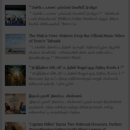
*‘அன்பே டயானா’ டிரெய்லர் வெளியீட்டு விழா
*‘அன்பே டயானா’ டிரெய்லர் வெளியீட்டு விழா!!* ‘மில்லியன்
டாலர் ஸ்டுடியோஸ்’ (Million Dollar Studios) மற்றும் ‘நியோ
கேசில் கிரியேஷன்ஸ்’ (Neo Ca...
The Wait is Over: Makers Drop the Official Music Video
of Toxic's 'Tabaahi
*‘டாக்ஸிக்‘ திரைப்படத்தின் ‘தபாஹி’ அதிகாரப்பூர்வ மியூசிக்
வீடியோ வெளியீடு – ரசிகர்களின் நீண்டநாள் எதிர்பார்ப்பு
நிறைவேறியது !* Monster Mind...
*‘தி இந்தியா ஸ்டோரி’ படத்தின் மேலும் ஒரு அதிரடி போஸ்டர் !*
*‘தி இந்தியா ஸ்டோரி’ படத்தின் மேலும் ஒரு அதிரடி போஸ்டர் !*
கோபமடைந்த கூட்டத்தை எதிர்கொள்ளும் காஜல் அகர்வால்,
ஷ்ரேயாஸ் தல்படே! நச்சு பூச்சி...
இதயம் முரளி’ திரைப்பட விமர்சனம்
இதயம் முரளி’ திரைப்பட விமர்சனம் முதல் காதல் தோல்வியில்
முடிந்தால், அந்த வலிக்கு மருந்து மற்றொரு காதல், என்று
வரிசைக்கட்டி காதலிக்கும் அதர்வ...
’Captain Miller' Earns Two National Honours, Further
Strengthening Sathya Jyothi Films' Legacy of