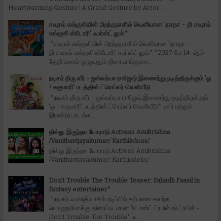
Heartwarming Gesture! A Grand Gesture by Actor ...
சவுரவ் கங்குலியின் பிறந்தநாளில் வெளியான ‘தாதா – தி சவுரவ்
கங்குலி ஸ்டோரி’ ஃபர்ஸ்ட் லுக்*
*சவுரவ் கங்குலியின் பிறந்தநாளில் வெளியான ‘தாதா –
தி சவுரவ் கங்குலி ஸ்டோரி’ ஃபர்ஸ்ட் லுக்* *2027 மே 14-ஆம்
தேதி உலகம் முழுவதும் திரையரங்குகள...
நடிகர் திரு வீர் - ஐஸ்வர்யா ராஜேஷ் இணைந்து நடித்திருக்கும் 'ஓ
! சுகுமாரி' படத்தின் ட்ரெய்லர் வெளியீடு
*நடிகர் திரு வீர் - ஐஸ்வர்யா ராஜேஷ் இணைந்து நடித்திருக்கும்
'ஓ ! சுகுமாரி' படத்தின் ட்ரெய்லர் வெளியீடு* டீசர் மற்றும்
இரண்டு பாடல்க...
தில்லு இருந்தா போராடு Actress Anukrishna
/Vanithavijayakumar/ Karthikdoss/
தில்லு இருந்தா போராடு Actress Anukrishna
/Vanithavijayakumar/ Karthikdoss/
Don't Trouble The Trouble Teaser: Fahadh Faasil in
fantasy entertainer*
*நடிகர் ஃபஹத் பாசில் நடிப்பில் கற்பனை கலந்த
பொழுதுபோக்கு திரைப்படமான 'டோன்ட் ட்ரபிள் தி ட்ரபிள் -
Don't Trouble The Trouble' பட...