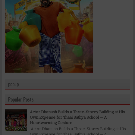
popup
Popular Posts
Actor Dhanush Builds a Three-Storey Building at His
Own Expense for Thaai Sathya School — A
Heartwarming Gesture
Actor Dhanush Builds a Three-Storey Building at His
Own Expense for Thaai Sathya School — A