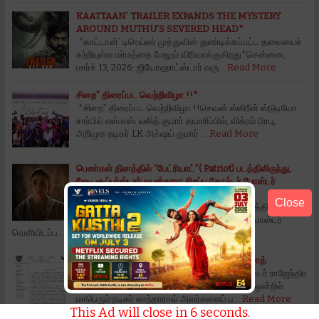
KAATTAAN’ TRAILER EXPANDS THE MYSTERY
AROUND MUTHU’S SEVERED HEAD*
*காட்டான்’ டிரெய்லர் முத்துவின் துண்டிக்கப்பட்ட தலையைச்
சுற்றியுள்ள மர்மத்தை மேலும் விரிவாக்குகிறது*சென்னை,
மார்ச் 13, 2026: ஜியோஹாட்ஸ்டார் வரு…
Read More
சிறை” திரைப்பட வெற்றிவிழா !!*
*சிறை” திரைப்பட வெற்றிவிழா !!செவன் ஸ்கிரீன் ஸ்டுடியோ
சார்பில் எஸ்.எஸ். லலித் குமார் தயாரிப்பில், விக்ரம் பிரபு,
அறிமுக நடிகர் LK அக்‌ஷய் குமார் …
Read More
பெண்கள் தினத்தில் “பேட்ரியாட்”( Patriot) படத்திலிருந்து,
லேடி சூப்பர்ஸ்டார் நயன்தாரா சிறப்பு கேரக்டர் போஸ்டர்
வெளியிடப்பட்டது!!*
Close
*பெண்கள் தினத்தில் “பேட்ரியாட்”( Patriot) படத்திலிருந்து,
லேடி சூப்பர்ஸ்டார் நயன்தாரா சிறப்பு கேரக்டர் போஸ்டர்
வெளியிடப்ப…
Read More
நண்பரும் சக நடிகருமான டாக்டர் ராஜேந்திர பிரசாத்
பத்திரிகை செய்தி நண்பரும் சக நடிகருமான டாக்டர் ராஜேந்திர
பிரசாத் அவர்களுக்கு, தற்போது தாங்கள் மேடை ஒன்றில்
மாபெரும் நடிகர் காந்தாராவ் அவர்களைப் ப…
Read More
This Ad will close in
5
seconds.