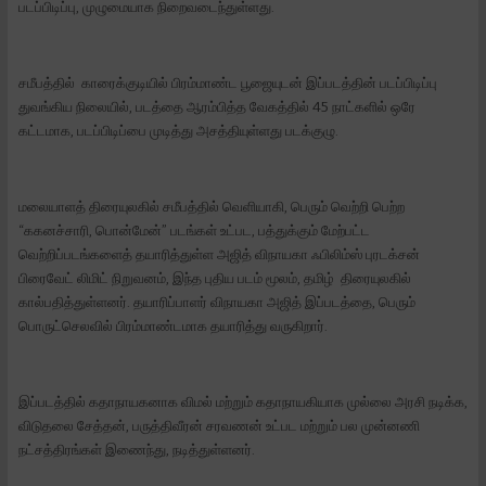
படப்பிடிப்பு, முழுமையாக நிறைவடைந்துள்ளது.
சமீபத்தில் காரைக்குடியில் பிரம்மாண்ட பூஜையுடன் இப்படத்தின் படப்பிடிப்பு
துவங்கிய நிலையில், படத்தை ஆரம்பித்த வேகத்தில் 45 நாட்களில் ஒரே
கட்டமாக, படப்பிடிப்பை முடித்து அசத்தியுள்ளது படக்குழு.
மலையாளத் திரையுலகில் சமீபத்தில் வெளியாகி, பெரும் வெற்றி பெற்ற
“ககனச்சாரி, பொன்மேன்” படங்கள் உட்பட, பத்துக்கும் மேற்பட்ட
வெற்றிப்படங்களைத் தயாரித்துள்ள அஜித் விநாயகா ஃபிலிம்ஸ் புரடக்சன்
பிரைவேட் லிமிட் நிறுவனம், இந்த புதிய படம் மூலம், தமிழ் திரையுலகில்
கால்பதித்துள்ளனர். தயாரிப்பாளர் விநாயகா அஜித் இப்படத்தை, பெரும்
பொருட்செலவில் பிரம்மாண்டமாக தயாரித்து வருகிறார்.
இப்படத்தில் கதாநாயகனாக விமல் மற்றும் கதாநாயகியாக முல்லை அரசி நடிக்க,
விடுதலை சேத்தன், பருத்திவீரன் சரவணன் உட்பட மற்றும் பல முன்னணி
நட்சத்திரங்கள் இணைந்து, நடித்துள்ளனர்.