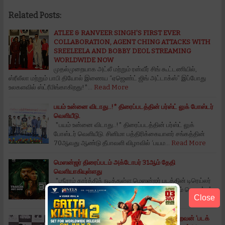
Related Posts:
ATLEE & RANVEER SINGH'S FIRST EVER
COLLABORATION, AGENT CHING ATTACKS WITH
SREELEELA AND BOBBY DEOL STREAMING
WORLDWIDE NOW
முதல்முறையாக அட்லீ மற்றும் ரன்வீர் சிங் கூட்டணியில்,
ஸ்ரீலீலா மற்றும் பாபி தியோல் இணைய “ஏஜெண்ட் ஜிங் அட்டாக்ஸ்” இப்போது
உலகளவில் ஸ்ட்ரீமிங்காகிறது!*…
Read More
பயம் உன்னை விடாது..!* திரைப்படத்தின் பர்ஸ்ட் லுக் போஸ்டர்
வெளியீடு.
*பயம் உன்னை விடாது..!* திரைப்படத்தின் பர்ஸ்ட் லுக்
போஸ்டர் வெளியீடு. சினிமா பத்திரிக்கையாளர் சங்கத்தின்
70ஆவது ஆண்டு தீபாவளி விழாவில் ‘பயம…
Read More
மெஸன்ஜர் திரைப்படம் அக்டோபர் 31ஆம் தேதி
வெளியாகியுள்ளது
*ஶ்ரீராம் கார்த்திக் நடித்துள்ள மெஸன்ஜர் படத்தின் டிரெய்லர்
வெளியீடு* *அக்டோபர் 31ஆம் தேதி வெளியாகும் மெஸன்ஜர்
Close
திரைப்படம்*பி.வி.கே ஃபிலிம் …
Read More
உழைப்புக்கு ஏற்ற பலன் கிடைக்கும் : 'தி டார்க் ஹெவன் 'படக்