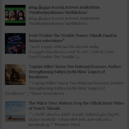
தில்லு இருந்தா போராடு Actress Anukrishna
/Vanithavijayakumar/ Karthikdoss/
தில்லு இருந்தா போராடு Actress Anukrishna
/Vanithavijayakumar/ Karthikdoss/
Don't Trouble The Trouble Teaser: Fahadh Faasil in
fantasy entertainer*
*நடிகர் ஃபஹத் பாசில் நடிப்பில் கற்பனை கலந்த
பொழுதுபோக்கு திரைப்படமான 'டோன்ட் ட்ரபிள் தி ட்ரபிள் -
Don't Trouble The Trouble' பட...
’Captain Miller' Earns Two National Honours, Further
Strengthening Sathya Jyothi Films' Legacy of
Excellence
*’Captain Miller' Earns Two National Honours, Further
Strengthening Sathya Jyothi Films' Legacy of
Excellence* _*Three Generations....
The Wait is Over: Makers Drop the Official Music Video
of Toxic's 'Tabaahi
*‘டாக்ஸிக்‘ திரைப்படத்தின் ‘தபாஹி’ அதிகாரப்பூர்வ மியூசிக்
வீடியோ வெளியீடு – ரசிகர்களின் நீண்டநாள் எதிர்பார்ப்பு
நிறைவேறியது !* Monster Mind...