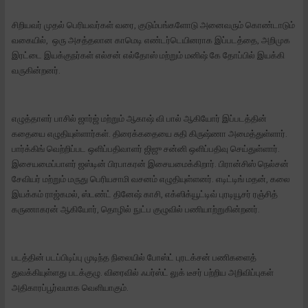
சிறியவர் முதல் பெரியவர்கள் வரை, குடும்பங்களோடு அனைவரும் கொண்டாடும்
வகையில், ஒரு அசத்தலான காமெடி எண்டர்டெயினராக இப்படத்தை, அறிமுக
இரட்டை இயக்குநர்கள் எல்சன் எல்தோஸ் மற்றும் மனிஷ் கே தோப்பில் இயக்கி
வருகின்றனர்.
எழுத்தாளர் பாசில் ஜார்ஜ் மற்றும் ஆகாஷ் வி பால் ஆகியோர் இப்படத்தின்
கதையை எழுதியுள்ளார்கள். திரைக்கதையை சுதி கிருஷ்ணா அமைத்துள்ளார்.
பார்க்கிங் வெற்றிப்பட ஒளிப்பதிவாளர் ஜிஜு சன்னி ஒளிப்பதிவு செய்துள்ளார்.
இசையமைப்பாளர் ஜஸ்டின் பிரபாகரன் இசையமைக்கிறார். பிரான்சிஸ் நெல்சன்
சேவியர் மற்றும் மருது பெரியசாமி வசனம் எழுதியுள்ளனர். எடிட்டிங் மதன், கலை
இயக்கம் ராஜ்கமல், ஸ்டண்ட் தினேஷ் காசி, எக்ஸிக்யூட்டிவ் புரடியூசர் ரஞ்சித்
கருணாகரன் ஆகியோர், தொழில் நுட்ப குழுவில் பணியாற்றுகின்றனர்.
படத்தின் படப்பிடிப்பு முடிந்த நிலையில் போஸ்ட் புரடக்சன் பணிகளைத்
துவக்கியுள்ளது படக்குழு. விரைவில் ஃபர்ஸ்ட் லுக் டீசர் பற்றிய அறிவிப்புகள்
அதிகாரப்பூர்வமாக வெளியாகும்.