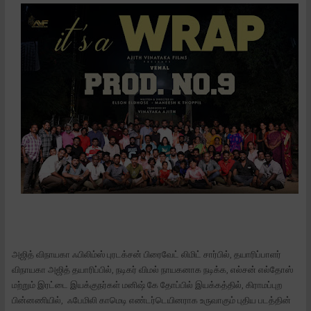
அஜித் விநாயகா ஃபிலிம்ஸ் புரடக்சன் பிரைவேட் லிமிட் சார்பில், தயாரிப்பாளர்
விநாயகா அஜித் தயாரிப்பில், நடிகர் விமல் நாயகனாக நடிக்க, எல்சன் எல்தோஸ்
மற்றும் இரட்டை இயக்குநர்கள் மனிஷ் கே தோப்பில் இயக்கத்தில், கிராமப்புற
பின்னணியில், ஃபேமிலி காமெடி எண்டர்டெயினராக உருவாகும் புதிய படத்தின்