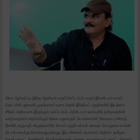
கிரக ஆய்வுப்படி இந்த ஆண்டில் வரும் செப்டம்பர் மாதம் இரண்டாம் வாரம்
தொடங்கி, ஜனவரி முதல்வாரம் வரை தென் இந்தியப் பகுதிகளில் இயற்கை
சீற்றம் அதிகமாக இருக்கும். செப்டம்பர், அக்டோபர் நவம்பரில் தமிழகத்தின்
வாழ்வாதாரம் ஸ்தம்பிக்கும் நிலை உருவாகும். பொள்ளாச்சி, கோவை, ஈரோடு,
நீலகிரி, தருமபுரி, கிருஷ்ணகிரி, சேலம் பகுதி மக்கள் உணவுப் பொருளை வாங்கி
ஸ்டாக் வைத்து கொள்வது நல்லது. இடி மின்னல் அபாயாம் அதிகம். தமிழக
தென் மாவட்டங்களிலும், திருச்செந்ததூர், மதுரை, ராமநாதபுரம் மாவட்டங்களும்