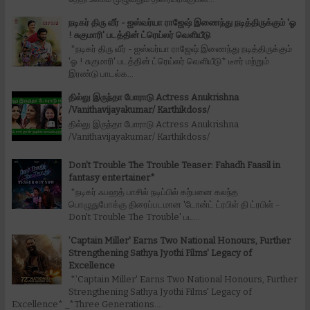
நடிகர் திரு வீர் - ஐஸ்வர்யா ராஜேஷ் இணைந்து நடித்திருக்கும் 'ஓ
! சுகுமாரி' படத்தின் ட்ரெய்லர் வெளியீடு
*நடிகர் திரு வீர் - ஐஸ்வர்யா ராஜேஷ் இணைந்து நடித்திருக்கும்
'ஓ ! சுகுமாரி' படத்தின் ட்ரெய்லர் வெளியீடு* டீசர் மற்றும்
இரண்டு பாடல்க...
தில்லு இருந்தா போராடு Actress Anukrishna
/Vanithavijayakumar/ Karthikdoss/
தில்லு இருந்தா போராடு Actress Anukrishna
/Vanithavijayakumar/ Karthikdoss/
Don't Trouble The Trouble Teaser: Fahadh Faasil in
fantasy entertainer*
*நடிகர் ஃபஹத் பாசில் நடிப்பில் கற்பனை கலந்த
பொழுதுபோக்கு திரைப்படமான 'டோன்ட் ட்ரபிள் தி ட்ரபிள் -
Don't Trouble The Trouble' பட...
’Captain Miller' Earns Two National Honours, Further
Strengthening Sathya Jyothi Films' Legacy of
Excellence
*’Captain Miller' Earns Two National Honours, Further
Strengthening Sathya Jyothi Films' Legacy of
Excellence* _*Three Generations....