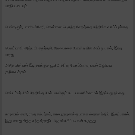
பாதிப்படையும்.
பெங்களூர், பாண்டிச்சேரி, சென்னை பெருந்த சேதத்தை சந்திக்க வாய்ப்புள்ளது.
பெளர்ணமி, அஷ்டமி, சதுர்தசி, அமாவாசை போன்ற திதி அன்று பகல், இரவு
பாரது
அதீத மின்னல் இடி தாக்கும். பூமி அதிர்வு, மேகப்பிளவு, புயல் அழிவை
குறிவைக்கும்.
செப்டம்பர்-15ம் தேதிக்கு மேல் பகலிலும் கூட பயணிக்காமல் இருப்பது நல்லது.
காரணம், சனி, ராகு சம்பந்தம், காலபுருஷனக்கு பாதக ஸ்தானத்தில் இருப்பதால்.
இது எனது சித்த சுந்த ஜோதிட ஆராய்ச்சிப்படி என் கருத்து.