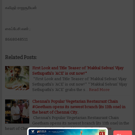
கவிஞர் ராஜசூரியன்
கைப்பேசி எண் ;
8668048511
Related Posts:
First Look and Title Teaser of ‘Makkal Selvan’ Vijay
Sethupathi’s ‘ACE’ is out now!*
*First Look and Title Teaser of ‘Makkal Selvan’ Vijay
Sethupathi’s ‘ACE’ is out now!* *’Makkal Selvan’ Vijay
Sethupathi’s ‘ACE’ grabs the s…
Read More
Chennai's Popular Vegetarian Restaurant Chain
#Geetham opens its newest branch (its 11th one) in
the heart of Chennai City..
Chennai's Popular Vegetarian Restaurant Chain
Geetham opens its newest branch (its 11th one) in the
heart of Chennai City..In Mount Road (Anna S…
Read More