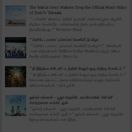
The Wait is Over: Makers Drop the Official Music Video
of Toxic's 'Tabaahi
*‘டாக்ஸிக்‘ திரைப்படத்தின் ‘தபாஹி’ அதிகாரப்பூர்வ மியூசிக்
வீடியோ வெளியீடு – ரசிகர்களின் நீண்டநாள் எதிர்பார்ப்பு
நிறைவேறியது !* Monster Mind...
*‘அன்பே டயானா’ டிரெய்லர் வெளியீட்டு விழா
*‘அன்பே டயானா’ டிரெய்லர் வெளியீட்டு விழா!!* ‘மில்லியன்
டாலர் ஸ்டுடியோஸ்’ (Million Dollar Studios) மற்றும் ‘நியோ
கேசில் கிரியேஷன்ஸ்’ (Neo Ca...
*‘தி இந்தியா ஸ்டோரி’ படத்தின் மேலும் ஒரு அதிரடி போஸ்டர் !*
*‘தி இந்தியா ஸ்டோரி’ படத்தின் மேலும் ஒரு அதிரடி போஸ்டர் !*
கோபமடைந்த கூட்டத்தை எதிர்கொள்ளும் காஜல் அகர்வால்,
ஷ்ரேயாஸ் தல்படே! நச்சு பூச்சி...
துல்கர் சல்மான் – பூஜா ஹெக்டே காம்போவின் ‘ஸ்ரீ ஸ்ரீ’
அசத்தலான ஃபர்ஸ்ட் லுக்
*துல்கர் சல்மான் – பூஜா ஹெக்டே காம்போவின் ‘ஸ்ரீ ஸ்ரீ’
அசத்தலான ஃபர்ஸ்ட் லுக் !!* துல்கர் சல்மான் – பூஜா ஹெக்டே
ஜோடியாக நடிக்கும் பான் இந்த...