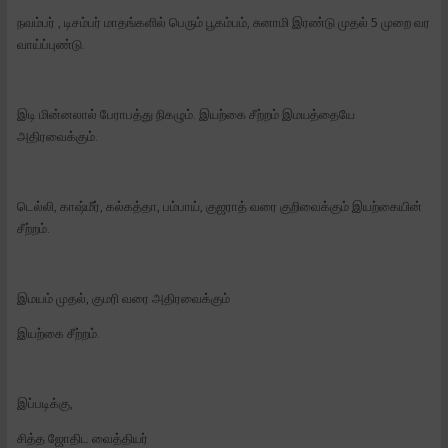
நவம்பர் , டிசம்பர் மாதங்களில் பெரும் பூகம்பம், சுனாமி இரண்டு முதல் 5 முறை வர
வாய்ப்புண்டு.
இடி மின்னலால் பேராபத்து நிகழும். இயற்கை சீற்றம் இமயத்தையே
அதிரவைக்கும்.
டெல்லி, காஷ்மீர், கல்கத்தா, பம்பாய், குஜராத் வரை குறிவைக்கும் இயற்கையின்
சீற்றம்.
இமயம் முதல், குமரி வரை அதிரவைக்கும்
இயற்கை சீற்றம்.
இப்படிக்கு,
சித்த ஜோதிட வைத்தியர்