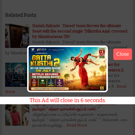
Related Posts:
Harish Kalyan’s ‘Diesel’ team throws the ultimate
feast with the second single ‘Dilluruba Aaja’ crooned
by Silambarasan TR!
Harish Kalyan’s ‘Diesel’ team throws the ultimate
feast with the second single ‘Dilluruba Aaja’ crooned
by Silambarasan TR! நடிகர் …
Read More
Close
Prime Video Unveils a Mind-Bending Trailer for
Tamil Original Series Suzhal- The Vortex Season 2,
Prime Video Unveils a Mind-Bending Trailer for
Tamil Original Series Suzhal- The Vortex Season
2, Created and written by the visionary duo P…
Read
More
This Ad will close in
5
seconds.
விறுவிறுப்பான படப்பிடிப்பில் கருணாஸ் - கருணாகரன்
நடிக்கும் " சுந்தரா டிராவல்ஸ் சூப்பர் பாஸ்ட் "
விறுவிறுப்பான படப்பிடிப்பில் கருணாஸ் - கருணாகரன்
நடிக்கும் " சுந்தரா டிராவல்ஸ் சூப்பர் பாஸ்ட் " பிரம்மாண்டமாக
தயாராகி வருகிறது …
Read More