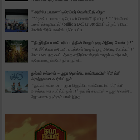
*‘அன்பே டயானா’ டிரெய்லர் வெளியீட்டு விழா
*‘அன்பே டயானா’ டிரெய்லர் வெளியீட்டு விழா!!* ‘மில்லியன்
டாலர் ஸ்டுடியோஸ்’ (Million Dollar Studios) மற்றும் ‘நியோ
கேசில் கிரியேஷன்ஸ்’ (Neo Ca...
*‘தி இந்தியா ஸ்டோரி’ படத்தின் மேலும் ஒரு அதிரடி போஸ்டர் !*
*‘தி இந்தியா ஸ்டோரி’ படத்தின் மேலும் ஒரு அதிரடி போஸ்டர் !*
கோபமடைந்த கூட்டத்தை எதிர்கொள்ளும் காஜல் அகர்வால்,
ஷ்ரேயாஸ் தல்படே! நச்சு பூச்சி...
துல்கர் சல்மான் – பூஜா ஹெக்டே காம்போவின் ‘ஸ்ரீ ஸ்ரீ’
அசத்தலான ஃபர்ஸ்ட் லுக்
*துல்கர் சல்மான் – பூஜா ஹெக்டே காம்போவின் ‘ஸ்ரீ ஸ்ரீ’
அசத்தலான ஃபர்ஸ்ட் லுக் !!* துல்கர் சல்மான் – பூஜா ஹெக்டே
ஜோடியாக நடிக்கும் பான் இந்த...