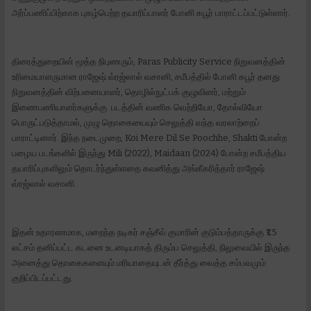
அர்ப்பணிப்பிற்காக புகழ்பெற்ற தயாரிப்பாளர் போனி கபூர் பாராட்டப்பட்டுள்ளார்.
திரைத்துறையின் மூத்த நிபுணரும், Paras Publicity Service நிறுவனத்தின்
உரிமையாளருமான ராஜேஷ் வ்ரஜ்லால் வசானி, சமீபத்தில் போனி கபூர் தனது
நிறுவனத்தின் விற்பனையாளர், தொழில்நுட்பக் குழுவினர், மற்றும்
இணைபணியாளர்களுக்கு படத்தின் வணிக வெற்றியோ, தோல்வியோ
பொருட்படுத்தாமல், முழு தொகையையும் செலுத்தி வந்த வரலாற்றைப்
பாராட்டினார். இந்த நடைமுறை, Koi Mere Dil Se Poochhe, Shakti போன்ற
பழைய படங்களில் இருந்து Mili (2022), Maidaan (2024) போன்ற சமீபத்திய
தயாரிப்புகளிலும் தொடர்ந்துள்ளதை கவனித்து அங்கீகரித்தார் ராஜேஷ்
வ்ரஜ்லால் வசானி.
இதன் உதாரணமாக, மறைந்த நடிகர் சஞ்சீவ் குமாரின் குடும்பத்தாருக்கு ₹1.5
லட்சம் தனிப்பட்ட கடனை உடனடியாகத் திரும்ப செலுத்தி, நிலுவையில் இருந்த
அனைத்து தொகைகளையும் மரியாதையுடன் தீர்த்து வைத்த சம்பவமும்
குறிப்பிடப்பட்டது.