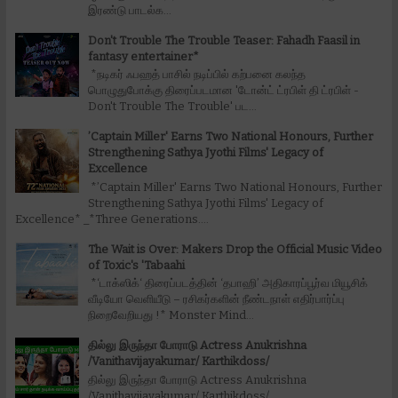
இரண்டு பாடல்க...
Don't Trouble The Trouble Teaser: Fahadh Faasil in
fantasy entertainer*
*நடிகர் ஃபஹத் பாசில் நடிப்பில் கற்பனை கலந்த
பொழுதுபோக்கு திரைப்படமான 'டோன்ட் ட்ரபிள் தி ட்ரபிள் -
Don't Trouble The Trouble' பட...
’Captain Miller' Earns Two National Honours, Further
Strengthening Sathya Jyothi Films' Legacy of
Excellence
*’Captain Miller' Earns Two National Honours, Further
Strengthening Sathya Jyothi Films' Legacy of
Excellence* _*Three Generations....
The Wait is Over: Makers Drop the Official Music Video
of Toxic's 'Tabaahi
*‘டாக்ஸிக்‘ திரைப்படத்தின் ‘தபாஹி’ அதிகாரப்பூர்வ மியூசிக்
வீடியோ வெளியீடு – ரசிகர்களின் நீண்டநாள் எதிர்பார்ப்பு
நிறைவேறியது !* Monster Mind...
தில்லு இருந்தா போராடு Actress Anukrishna
/Vanithavijayakumar/ Karthikdoss/
தில்லு இருந்தா போராடு Actress Anukrishna
/Vanithavijayakumar/ Karthikdoss/