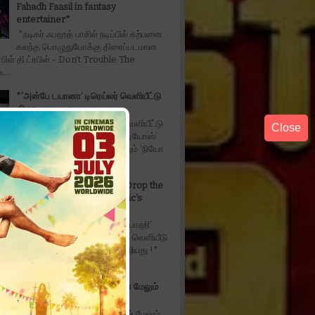
Fahadh Faasil in fantasy
entertainer*
*நடிகர் ஃபஹத் பாசில் நடிப்பில் கற்பனை
கலந்த பொழுதுபோக்கு திரைப்படமான
ரபிள் தி ட்ரபிள் - Don't Trouble The
ட...
*‘அன்பே டயானா’ டிரெய்லர் வெளியீட்டு
விழா
*‘அன்பே டயானா’ டிரெய்லர் வெளியீட்டு
Close
விழா!!* ‘மில்லியன் டாலர் ஸ்டுடியோஸ்’
(Million Dollar Studios) மற்றும் ‘நியோ
ியேஷன்ஸ்’ (Neo Ca...
The Wait is Over: Makers Drop the
Official Music Video of Toxic's
'Tabaahi
*‘டாக்ஸிக்‘ திரைப்படத்தின் ‘தபாஹி’
அதிகாரப்பூர்வ மியூசிக் வீடியோ வெளியீடு
ின் நீண்டநாள் எதிர்பார்ப்பு நிறைவேறியது !*
ind...
*‘தி இந்தியா ஸ்டோரி’ படத்தின் மேலும்
ஒரு அதிரடி போஸ்டர் !*
*‘தி இந்தியா ஸ்டோரி’ படத்தின் மேலும்