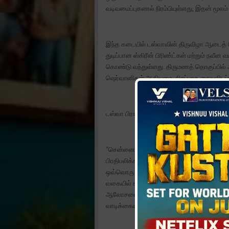
வடிவமைப்புகளால் நிரம்பியுள்ளது, இதன் மூ
இந்த கடையில் டஸ்வாவின் திருவிழா ஆடைத் தொக
துடிப்பான ஸ்கிரீன் பிரிண்ட்கள் மற்றும் ந
கொண்டு வந்துள்ளது. திருமணத் தொகுப்பில்
ஷெர்வானிகள் ஆகியவை சிறப்பாக தையலிடப்ப
டஸ்வா பிராண்ட் தலைவர் அஷிஷ் முகுல் கூறி
“சென்னையில் எங்கள் புதிய திருவிழா மற்று
பிரதிபலிக்க வேண்டும் என்பதே எங்கள் நோக்கம
ஒவ்வொரு கலெக்ஷனும் வாடிக்கையாளர்களுக்க
வகையில் கவனமாகத் தேர்ந்தெடுக்கப்பட்டுள்ள
ஆலோசனைகளோடு, நவீனத்தன்மை மற்றும் மர
வாடிக்கையாளர்களுக்குக் கிடைக்கும்.”