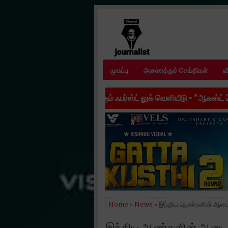
முகப்பு
அணைத்துச் செய்திகள்
வ
ம் ஃபர்ஸ்ட் லுக் வெளியீடு
•
*ஆகஸ்ட் 28-ல் திரைக்கு வரும் ‘ஒன்ஸ் மோர
Home
»
News
» இந்திய ஆண்களின் ஆடைத
இந்திய ஆண்களின் ஆடைத்