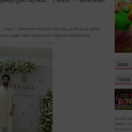
டஸ்வா” – சென்னை எக்ஸ்பிரஸ் அவென்யூ மாலில் நடிகர் ஹரிஷ்
பு மற்றும் அதன் திருவிழாவை அறிமுகப்படுத்தியுள்ளது
popup
Popular
Storey Bu
Sathya S
Grand Ges