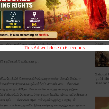
்திற்கான முக்கியமான படியாக இந்த சென்னை கடை அமைகிறது.
மீபத்தில் புனே ஆகிய நகரங்களில் ஏற்கனவே தன் அடித்தளத்தை
அகர்வால், ஷ
் நிலையை மேலும் உறுதிப்படுத்தியுள்ளது.
பாரம்பரியம் மற்றும் ஃபேஷன் மையமாக இருப்பதால், எங்கள் அடுத்த
த்தின் தேர்ந்த வாடிக்கையாளர்கள் டஸ்வாவின் கைவினைத்
அதர்வ...
 மதிப்பார்கள்,” என முகுல் கூறியிருக்கிறார்.
This Ad will close in
4
seconds.
பகிர்ந்துகொண்டு கூறியதாவது :
National 
 இந்த நேரத்தில் சென்னையில் இருப்பது எனக்கு மிகவும் சிறப்பான
Jyothi Fi
Generation
் கலாச்சார ரீதியாக பெரும் அர்த்தம் கொண்டவை. டஸ்வாவின்
்று நான் நம்புகிறேன். சென்னையில் வளர்ந்த எனக்கு, குடும்ப
ல் சிறப்பு இடம் பெற்றவை. அந்த தருணங்களில் நம்மை நாமே சிறப்பாக
ழாவாகட்டும் — டஸ்வாவின் ஆடைகள் ஆண்களுக்கு வசதியுடன்
ன்றன. என் சொந்த ஊரில் இதை பகிர்வது எனக்கு இன்னும் தனிப்பட்ட