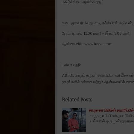
மகிழ்ச்சியை அளிக்கிறது.”
கடை முகவரி: 1வது மாடி, எக்ஸ்பிரஸ் அவென
நேரம்: காலை 11.00 மணி – இரவு 9.00 மணி
ஆன்லைனில்: www.tasva.com
டஸ்வா பற்றி:
ABFRL மற்றும் தருண் தாஹிலியாணி இணைந்த
நகரங்களில் உள்ளன மற்றும் ஆன்லைனில் ww
Related Posts:
சாருலதா பிலிம்ஸ் தயாரிப்பில்
சாருலதா பிலிம்ஸ் தயாரிப்பில்
படங்களில் ஒரு முன்னுதாரணம்'