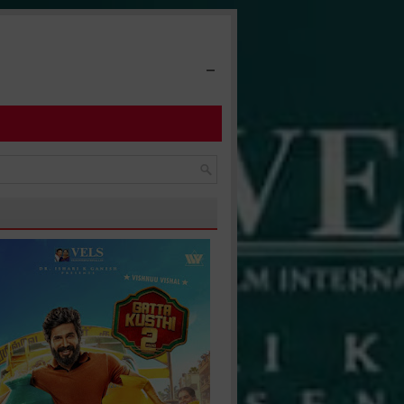
-
் R. அருள் முருகன் நடத்திய கிருஷ்ணகிரி மாவட்ட அளவிலான செஸ் போட்