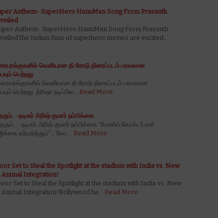
Super Anthem- SuperHero HanuMan Song From Prasanth
eiled
Super Anthem- SuperHero HanuMan Song From Prasanth
ledThe Indian fans of superhero movies are excited…
ல் திரையரங்குகளில் வெளியான தி ரோடு திரைப்படம் பரவலான
யும் பெற்றது.
ல் திரையரங்குகளில் வெளியான தி ரோடு திரைப்படம் பரவலான
ும் பெற்றது. த்ரிஷா நடிப்பில…
Read More
ம்.. -நடிகர் அரிஷ் குமார் நம்பிக்கை
ம்.. -நடிகர் அரிஷ் குமார் நம்பிக்கை “போலீஸ் கேரக்டர் என்
க்கை ஏற்படுத்தும்” ; ‘லேப…
Read More
r Set to Steal the Spotlight at the stadium with India vs. New
 Animal Integration!
r Set to Steal the Spotlight at the stadium with India vs. New
h Animal Integration!Bollywood he…
Read More