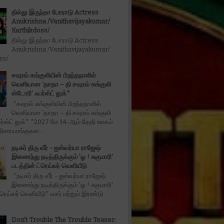
தில்லு இருந்தா போராடு Actress
Anukrishna /Vanithavijayakumar/
Karthikdoss/
தில்லு இருந்தா போராடு Actress
Anukrishna /Vanithavijayakumar/
oss/
சவுரவ் கங்குலியின் பிறந்தநாளில்
வெளியான ‘தாதா – தி சவுரவ் கங்குலி
ஸ்டோரி’ ஃபர்ஸ்ட் லுக்*
*சவுரவ் கங்குலியின் பிறந்தநாளில்
வெளியான ‘தாதா – தி சவுரவ் கங்குலி
ர்ஸ்ட் லுக்* *2027 மே 14-ஆம் தேதி உலகம்
திரையரங்குகள...
நடிகர் திரு வீர் - ஐஸ்வர்யா ராஜேஷ்
இணைந்து நடித்திருக்கும் 'ஓ ! சுகுமாரி'
படத்தின் ட்ரெய்லர் வெளியீடு
*நடிகர் திரு வீர் - ஐஸ்வர்யா ராஜேஷ்
இணைந்து நடித்திருக்கும் 'ஓ ! சுகுமாரி'
்ரெய்லர் வெளியீடு* டீசர் மற்றும் இரண்டு
Don't Trouble The Trouble Teaser: