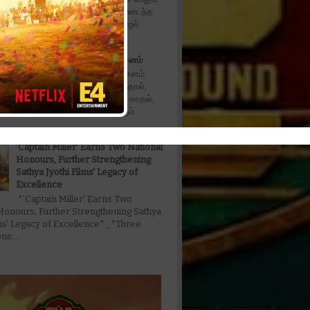
ஒரு அதிரடி போஸ்டர் !* கோபமடைந்த
கூட்டத்தை எதிர்கொள்ளும் காஜல்
்ரேயாஸ் தல்படே! நச்சு பூச்சி...
இதயம் முரளி’ திரைப்பட விமர்சனம்
இதயம் முரளி’ திரைப்பட விமர்சனம்
முதல் காதல் தோல்வியில் முடிந்தால்,
அந்த வலிக்கு மருந்து மற்றொரு காதல்,
என்று வரிசைக்கட்டி காதலிக்கும்
’Captain Miller' Earns Two National
Honours, Further Strengthening
Sathya Jyothi Films' Legacy of
Excellence
*’Captain Miller' Earns Two
Honours, Further Strengthening Sathya
lms' Legacy of Excellence* _*Three
s....