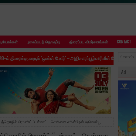
ீடியோக்கள்
புகைப்படத் தொகுப்பு
திரைப்பட விமர்சனங்கள்
CONTACT
்’ – அதிகாரப்பூர்வ ரிலீஸ் தேதி அறிவிப்பு
•
Chess World டாக்டர் சாய
Ad
்தொழில் பிராண்ட் “டஸ்வா” – சென்னை எக்ஸ்பிரஸ் அவென்யூ
தொழில் பிராண்ட் “டஸ்வா” – சென்னை