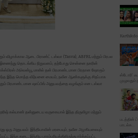
Karthikd
ம் விழாக்கால ஆடை பிராண்ட் டஸ்வா (Tasva), ABFRL மற்றும் பிரபல
இணைந்து தொடங்கிய நிறுவனம், தற்போது சென்னை நகரின்
 எக்ஸ்பிரஸ் அவென்யூ மாலில் தன் பிரமாண்டமான பிரதான ஷோரூம்
ஸ்டோரி’ ஃப
விரிந்த இந்த மொத்த விற்பனை மையம், நவீன ஆண்களுக்கு சிறப்பாக
முழுவதும் 
ும் பிரமாண்டமான ஷாப்பிங் அனுபவத்தை வழங்கும் என டஸ்வா
் ஹரிஷ் கல்யாண் தன்னுடைய வருகையால் இந்த திருவிழா மற்றும்
படத்தின் ட
பாடல்க...
ு ஒரு அனுபவம். இந்தியாவின் மரபையும், நவீன அழகியலையும்
பட்ட இந்த கடை, இந்திய பாரம்பரியத்திலிருந்து ஈர்க்கப்பட்ட