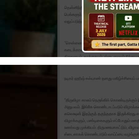
தென்னிந்தியாவில் டஸ்வாவின் விரிவாக்கத
பெங்களூர், ஹைதராபாத், கொச்சி, மற்றும் ச
வலுப்படுத்திய டஸ்வா, தென்னக சந்தையில் தன
“சென்னை நகரம் அதன் செழுமையான கலாச்சார 
கடைக்கான இயல்பான தேர்வாக இருந்தது. நகர
திறனையும், தரத்தையும், ஸ்டைலையும் நிச்சயமாக
நடிகர் ஹரிஷ் கல்யாண் தனது மகிழ்ச்சியைப் 
“திருவிழா காலம் நெருங்கிக் கொண்டிருக்கும்
அனுபவம். இங்கே கொண்டாடப்படும் விழாக்கள
கலெக்ஷன் இதற்குத் தகுந்ததாக இருக்கிறது என
விழாக்களும், பண்டிகைகளும் எப்போதும் மனதி
உணர்வது முக்கியம். திருமணமாகட்டும், வி
ஸ்டைலாகக் கொண்டாடும் வாய்ப்பை வழங்குகி