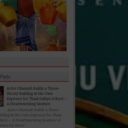
 Posts
Actor Dhanush Builds a Three-
Storey Building at His Own
Expense for Thaai Sathya School —
A Heartwarming Gesture
Actor Dhanush Builds a Three-
ilding at His Own Expense for Thaai
chool — A Heartwarming Gesture! A
ture by Actor ...