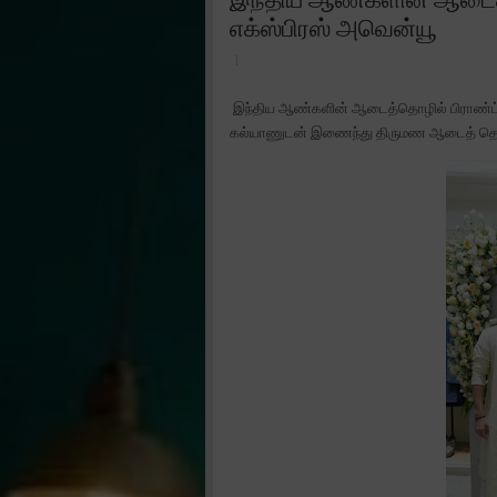
எக்ஸ்பிரஸ் அவென்யூ
இந்திய ஆண்களின் ஆடைத்தொழில் பிராண்ட் “
கல்யாணுடன் இணைந்து திருமண ஆடைத் தொகுப்