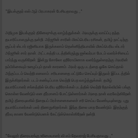
*இயக்குநர் எஸ் ஆர் பிரபாகரன் பேசியதாவது..,*
அறிமுக இயக்குநர் தினேஷுக்கு வாழ்த்துக்கள். அவருக்கு வாய்ப்பு தந்த
தயாரிப்பாளருக்கு நன்றி. அர்ஜூன் சாரின் மிகப்பெரிய ரசிகன், தமிழ் நாட்டிற்கு
சூப்பர் ஸ்டார் ரஜினியாக இருக்கலாம் தென்னிந்தியாவில் மிகப்பெரிய ஸ்டார்
அர்ஜூன் சார் தான். அட்டகத்தி படத்திலிருந்து ஐஸ்வர்யா மேடம் வளர்ச்சியைப்
பார்த்து வருகிறேன். இன்று சோலோ ஹீரோயினாக வளர்ந்துள்ளதற்கு அவரின்
நம்பிக்கையும் உழைப்பும் தான் காரணம். அவர் ஒரு படத்தை ஓகே செய்தால்
அந்தப்படம் வெற்றி எனலாம். சரியானதை மட்டுமே செய்யும் இருவர் இப்படத்தில்
இருக்கிறார்கள். படம் கண்டிப்பாக வெற்றி பெற வாழ்த்துக்கள். தமிழ்
தயாரிப்பாளர் சங்கத்தில் பெரிய ஹீரோக்கள் படத்தில் வெற்றி தோல்வியில் பங்கு
கொள்ள வேண்டும் என தீர்மானம் போட்டுள்ளார்கள் அதை நான் வரவேற்கிறேன்.
தமிழ் திரையுலகில் நிறையப் பிரச்சனைகளைச் சரி செய்ய வேண்டியுள்ளது. புது
தயாரிப்பாளர்கள் பலர் திணறுகிறார்கள். இந்த நிலை மாற வேண்டும். இதற்குத்
தீர்வு காண வேண்டுமெனக் கேட்டுக்கொள்கிறேன் நன்றி.
*வேலூர் திரையரங்கு உரிமையாளர் வி எம் தேவராஜ் பேசியதாவது..,*