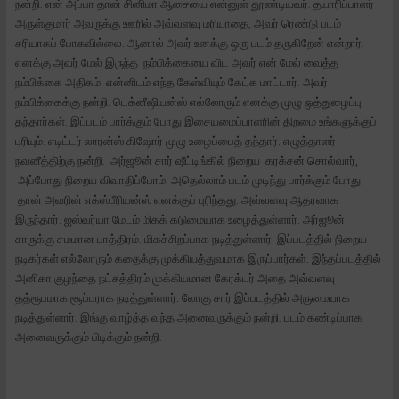
நன்றி. என் அப்பா தான் சினிமா ஆசையை என்னுள் தூண்டியவர். தயாரிப்பாளர்
அருள்குமார் அவருக்கு ஊரில் அவ்வளவு மரியாதை, அவர் ரெண்டு படம்
சரியாகப் போகவில்லை. ஆனால் அவர் உனக்கு ஒரு படம் தருகிறேன் என்றார்.
எனக்கு அவர் மேல் இருந்த நம்பிக்கையை விட அவர் என் மேல் வைத்த
நம்பிக்கை அதிகம். என்னிடம் எந்த கேள்வியும் கேட்க மாட்டார். அவர்
நம்பிக்கைக்கு நன்றி. டெக்னீஷியன்ஸ் எல்லோரும் எனக்கு முழு ஒத்துழைப்பு
தந்தார்கள். இப்படம் பார்க்கும் போது இசையமைப்பாளரின் திறமை உங்களுக்குப்
புரியும். எடிட்டர் லாரன்ஸ் கிஷோர் முழு உழைப்பைத் தந்தார். எழுத்தாளர்
நவனீத்திற்கு நன்றி. அர்ஜூன் சார் ஷீட்டிங்கில் நிறைய கரக்சன் சொல்வார்,
அப்போது நிறைய விவாதிப்போம். அதெல்லாம் படம் முடிந்து பார்க்கும் போது
தான் அவரின் எக்ஸ்பீரியன்ஸ் எனக்குப் புரிந்தது. அவ்வளவு ஆதரவாக
இருந்தார். ஐஸ்வர்யா மேடம் மிகக் கடுமையாக உழைத்துள்ளார். அர்ஜூன்
சாருக்கு சமமான பாத்திரம். மிகச்சிறப்பாக நடித்துள்ளார். இப்படத்தில் நிறைய
நடிகர்கள் எல்லோரும் கதைக்கு முக்கியத்துவமாக இருப்பார்கள். இந்தப்படத்தில்
அனிகா குழந்தை நட்சத்திரம் முக்கியமான கேரக்டர் அதை அவ்வளவு
தத்ரூபமாக சூப்பராக நடித்துள்ளார். லோகு சார் இப்படத்தில் அருமையாக
நடித்துள்ளார். இங்கு வாழ்த்த வந்த அனைவருக்கும் நன்றி. படம் கண்டிப்பாக
அனைவருக்கும் பிடிக்கும் நன்றி.