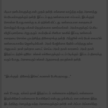
மீடியா நண்பர்களுக்கு என் முதல் நன்றி. எங்களை வாழ்த்த வந்த அனைத்து
பெரியவர்களுக்கும் நன்றி. இப்படம் ஒரு உண்மையான சம்பவம், இயக்குநர்
சொன்ன போது எனக்கு உடல் நடுங்கி விட்டது. உண்மையான கதையைச்
சொல்லும் போது மக்கள் நெருக்கமாக உணர்வார்கள். அவர்களுக்குப் பெரிய
விழிப்புணர்வை அது தரும். கமர்ஷியல் சினிமா உலகில் இப்படி உண்மைக்
கதையை சொல்ல முயற்சித்த தினேஷுக்கு நன்றி. அர்ஜூன் சார் ரியல் லைஃபில்
உண்மையாகவே ஜெண்டில்மேன். அவர் மேஜிக்கை நேரில் பார்த்தது நல்ல
அனுபவம். நான் நன்றாக ஃபைட் செய்ய அவர் தான் காரணம். அவர் தான்
இந்தப்படத்தில் ஹீரோ. உங்கள் எல்லோருக்கும் படம் பிடிக்கும். இப்படம் திரைக்கு
வரும் போது, அனைவரும் உங்கள் ஆதரவைத் தாருங்கள் நன்றி.
*இயக்குநர் தினேஷ் இலெட்சுமணன் பேசியதாவது..,*
என் 15 வருட ஏக்கம் தான் இந்தப்படம். என்னவாக வந்தோம், என்னவாக
இருக்கிறோம் என்னவாக போகிறோம் என்பது முக்கியம், என என்னை இந்த
இடத்திற்கு அழைத்து வந்த அனைவருக்கும் நன்றி. என் அப்பா அம்மாவிற்கு