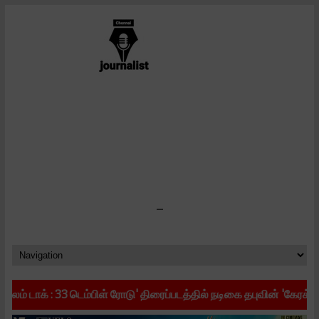
-
3 டெம்பிள் ரோடு' திரைப்படத்தில் நடிகை தபுவின் 'கேரக்டர் கிளிம்ப்ஸ்’ வெ