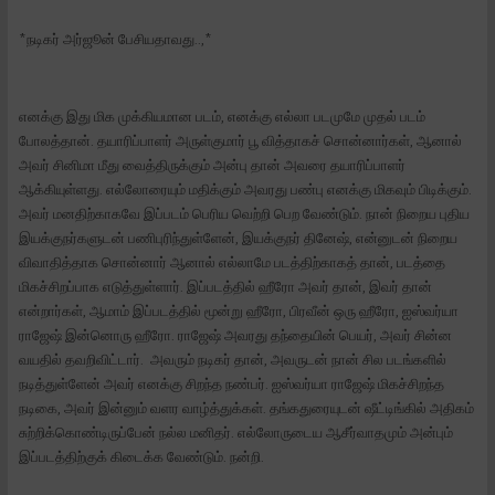
*நடிகர் அர்ஜூன் பேசியதாவது..,*
எனக்கு இது மிக முக்கியமான படம், எனக்கு எல்லா படமுமே முதல் படம்
போலத்தான். தயாரிப்பாளர் அருள்குமார் பூ வித்தாகச் சொன்னார்கள், ஆனால்
அவர் சினிமா மீது வைத்திருக்கும் அன்பு தான் அவரை தயாரிப்பாளர்
ஆக்கியுள்ளது. எல்லோரையும் மதிக்கும் அவரது பண்பு எனக்கு மிகவும் பிடிக்கும்.
அவர் மனதிற்காகவே இப்படம் பெரிய வெற்றி பெற வேண்டும். நான் நிறைய புதிய
இயக்குநர்களுடன் பணிபுரிந்துள்ளேன், இயக்குநர் தினேஷ், என்னுடன் நிறைய
விவாதித்தாக சொன்னார் ஆனால் எல்லாமே படத்திற்காகத் தான், படத்தை
மிகச்சிறப்பாக எடுத்துள்ளார். இப்படத்தில் ஹீரோ அவர் தான், இவர் தான்
என்றார்கள், ஆமாம் இப்படத்தில் மூன்று ஹீரோ, பிரவீன் ஒரு ஹீரோ, ஐஸ்வர்யா
ராஜேஷ் இன்னொரு ஹீரோ. ராஜேஷ் அவரது தந்தையின் பெயர், அவர் சின்ன
வயதில் தவறிவிட்டார். அவரும் நடிகர் தான், அவருடன் நான் சில படங்களில்
நடித்துள்ளேன் அவர் எனக்கு சிறந்த நண்பர். ஐஸ்வர்யா ராஜேஷ் மிகச்சிறந்த
நடிகை, அவர் இன்னும் வளர வாழ்த்துக்கள். தங்கதுரையுடன் ஷீட்டிங்கில் அதிகம்
சுற்றிக்கொண்டிருப்பேன் நல்ல மனிதர். எல்லோருடைய ஆசீர்வாதமும் அன்பும்
இப்படத்திற்குக் கிடைக்க வேண்டும். நன்றி.