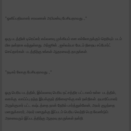
*ஒளிப்பதிவாளர் சரவணன் அபிமன்யு பேசியதாவது..,*
ஒரு படத்தின் டிரெய்லர் எவ்வளவு முக்கியம் என எல்லோருக்கும் தெரியும். படம்
மிக நன்றாக வந்துள்ளது. அர்ஜூன் , ஐஸ்வர்யா மேடம் நிறைய சப்போர்ட்
செய்தார்கள். படத்திற்கு உங்கள் ஆதரவைத் தாருங்கள்.
*நடிகர் லோகு பேசியதாவது..,*
ஒரு பெரிய படத்தில், இவ்வளவு பெரிய நட்சத்திர பட்டாளம் உள்ள படத்தில்,
எனக்கு வாய்ப்பு தந்த இயக்குநர் தினேஷுக்கு என் நன்றிகள். தயாரிப்பாளர்
அருள்குமார் பட்ட கஷ்டத்தை நான் நேரில் பார்த்துள்ளேன், அவர் குழந்தை
மனதுக்காரர், அவர் மனதுக்கு இப்படம் பெரிய வெற்றி பெற வேண்டும்.
அனைவரும் இப்படத்திற்கு ஆதரவு தாருங்கள் நன்றி.