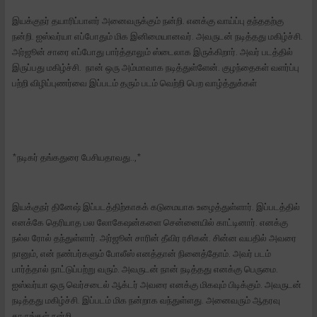
இயக்குநர் தயாரிப்பாளர் அனைவருக்கும் நன்றி. எனக்கு வாய்ப்பு தந்ததற்கு
நன்றி. ஐஸ்வர்யா எப்போதும் மிக இனிமையானவர். அவருடன் நடித்தது மகிழ்ச்சி.
அர்ஜூன் சாரை எப்போது பார்த்தாலும் ஸ்டைலாக இருக்கிறார். அவர் படத்தில்
இருப்பது மகிழ்ச்சி. நான் ஒரு அம்மாவாக நடித்துள்ளேன். குழந்தைகள் வளர்ப்பு
பற்றி விழிப்புணர்வை இப்படம் தரும் படம் வெற்றி பெற வாழ்த்துக்கள்
*நடிகர் தங்கதுரை பேசியதாவது..,*
இயக்குநர் தினேஷ் இப்படத்திற்காகக் கடுமையாக உழைத்துள்ளார். இப்படத்தில்
எனக்கே தெரியாத பல லோகேஷன்களை சென்னையில் காட்டினார். எனக்கு
நல்ல ரோல் தந்துள்ளார். அர்ஜூன் சாரின் தீவிர ரசிகன். சின்ன வயதில் அவரை
நானும், என் நண்பர்களும் போலீஸ் எனத்தான் நினைத்தோம். அவர் படம்
பார்த்தால் நாட்டுப்பற்று வரும். அவருடன் நான் நடித்தது எனக்கு பெருமை.
ஐஸ்வர்யா ஒரு வெர்சடைல் ஆக்டர் அவரை எனக்கு மிகவும் பிடிக்கும். அவருடன்
நடித்தது மகிழ்ச்சி. இப்படம் மிக நன்றாக வந்துள்ளது. அனைவரும் ஆதரவு
தாருங்கள் நன்றி.