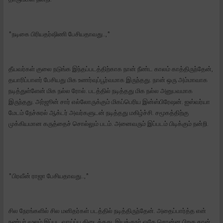
*நடிகை பிரியதர்ஷிணி பேசியதாவது..,*
தீயவர்கள் குலை நடுங்க இந்தப்படத்திற்காக நான் நீண்ட காலம் காத்திருந்தேன்,
தயாரிப்பாளர் பேசியது மிக உணர்வுப்பூர்வமாக இருந்தது. நான் ஒரு அம்மாவாக
நடித்துள்ளேன் மிக நல்ல ரோல். படத்தில் நடித்தது மிக நல்ல அனுபவமாக
இருந்தது. அர்ஜூன் சார் எல்லோருக்கும் மிகப்பெரிய இன்ஸ்பிரேஷன். ஐஸ்வர்யா
மேடம் நேச்சுரல் ஆக்டர் அவர்களுடன் நடித்தது மகிழ்ச்சி. சமூகத்திற்கு
முக்கியமான கருத்தைச் சொல்லும் படம். அனைவரும் இப்படம் பிடிக்கும் நன்றி.
*பிரவீன் ராஜா பேசியதாவது..,*
சில நேரங்களில் சில மனிதர்கள் படத்தில் நடித்திருந்தேன். அதைப்பார்த்த என்
நண்பர் மூலம் இப்பட வாய்ப்பு கிடைத்தது. இயக்குநர் ஓகே சொன்ன பிறகு தான்