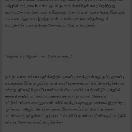
அர்ஜூன் சார் ஐஸ்வர்யா மேடமுடன் நடிக்கப் போகிறேன் எனத் தெரிந்தது.
உண்மையில் கொஞ்சம் பயமாக இருந்தது. ஆனால் உடன் நடித்த போது இருவரும்
அவ்வளவு ஆதரவாக இருந்தார்கள். படம் மிக நன்றாக வந்துள்ளது. 4
மொழிகளில் படம் வருகிறது அனைவரும் ஆதரவு தாருங்கள்.
*எழுத்தாளர் அஜயன் பாலா பேசியதாவது..,*
தமிழில் வரவர எல்லாம் ஆங்கிலத்தில் தலைப்பு வைக்கும் போது, தமிழ் தலைப்பு
வைத்துள்ள இந்த குழுவிற்கு நன்றி. தயாரிப்பாளரைப் பார்க்க மிக மகிழ்ச்சியாக
உள்ளது. இம்மாதிரி தயாரிப்பாளர்கள் பெரிய அளவில் வர வேண்டும். அர்ஜூன்
சாரை திரையில் பார்க்கப் பொறாமையாக உள்ளது. உடலை அவ்வளவு
கட்டுக்கோப்பாக வைத்துள்ளார். எல்லோருக்கும் முன்னுதாரணமாக இருக்கிறார்.
ஐஸ்வர்யா ராஜேஷ் மிக நல்ல நடிகை. இசையமைப்பாளர் மிக அற்புதமான
பாடல்களைத் தந்துள்ளார். இந்தப்படம் வெற்றி பெற எல்லா அம்சங்களும் படத்தில்
உள்ளது. அனைவருக்கும் வாழ்த்துக்கள்.