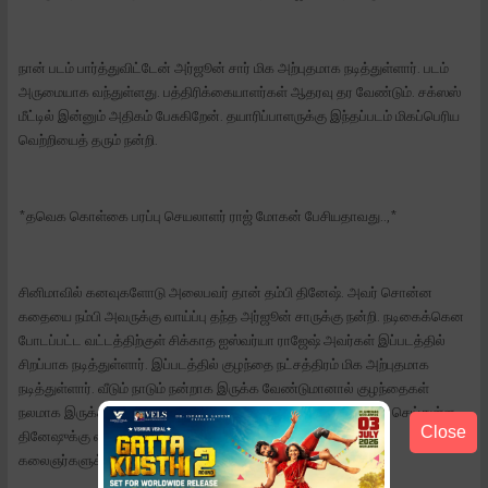
நான் படம் பார்த்துவிட்டேன் அர்ஜூன் சார் மிக அற்புதமாக நடித்துள்ளார். படம்
அருமையாக வந்துள்ளது. பத்திரிக்கையாளர்கள் ஆதரவு தர வேண்டும். சக்ஸஸ்
மீட்டில் இன்னும் அதிகம் பேசுகிறேன். தயாரிப்பாளருக்கு இந்தப்படம் மிகப்பெரிய
வெற்றியைத் தரும் நன்றி.
*தவெக கொள்கை பரப்பு செயலாளர் ராஜ் மோகன் பேசியதாவது..,*
சினிமாவில் கனவுகளோடு அலைபவர் தான் தம்பி தினேஷ். அவர் சொன்ன
கதையை நம்பி அவருக்கு வாய்ப்பு தந்த அர்ஜூன் சாருக்கு நன்றி. நடிகைக்கென
போடப்பட்ட வட்டத்திற்குள் சிக்காத ஐஸ்வர்யா ராஜேஷ் அவர்கள் இப்படத்தில்
சிறப்பாக நடித்துள்ளார். இப்படத்தில் குழந்தை நட்சத்திரம் மிக அற்புதமாக
நடித்துள்ளார். வீடும் நாடும் நன்றாக இருக்க வேண்டுமானால் குழந்தைகள்
நலமாக இருக்க வேண்டும் என ஒரு கருத்தைச் செய் நேர்த்தியுடன் செய்துள்ள
Close
தினேஷுக்கு வாழ்த்துக்கள். இப்படத்தில் உழைத்த அனைத்து
கலைஞர்களுக்கும் வாழ்த்துக்கள்.