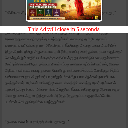
*விசிக கட்சி துணை பொதுச் செயலாளர் திரு வன்னியரசு பேசியதாவது..,*
This Ad will close in
3
seconds.
தினேஷ் இலெட்சுமணனுக்கு என் வாழ்த்துக்கள். இப்படத்தில் உழைத்த
அனைத்து கலைஞர்களுக்கு வாழ்த்துக்கள். கலைஞர் தமிழில் தலைப்பு
வைத்தால் வரிவிலக்கு என அறிவித்தார். இப்போது அவரது மகன் ஆட்சியில்
இருக்கிறார். இன்று அருமையான தமிழில் தலைப்பு வைத்துள்ள, நல்ல கருத்தைச்
சொல்லும் இம்மாதிரி படங்களுக்கு வரிவிலக்கு தர வேண்டுமென முதல்வரைக்
கேட்டுக்கொள்கிறேன். குற்றவாளிகள் எப்படி எளிதாக தப்பிக்கிறார்கள், அரசும்
அதிகார வர்க்கம் எப்படி துணை போகிறது என்பதை இப்படம் பேசுகிறது. இதில்
உண்மையான நாயகி ஐஸ்வர்யா ராஜேஷ் மிகச்சிறப்பான ஆக்சன் நாயகியாக
நடித்துள்ளார். ஆக்சன் கிங் அர்ஜூனை பக்கத்தில் வைத்து அவர் ஆக்சனில்
நடித்திருப்பது சிறப்பு. ஆக்சன் கிங் அர்ஜூன், இப்படத்திற்கு முழு ஆதரவு தரும்
அவரது பண்புக்கு வாழ்த்துக்கள். அடுத்தடுத்து இப்படக்குழு மிகப்பெரிய
படங்கள் செய்து ஜெயிக்க வாழ்த்துக்கள்.
*நடிகை ஐஸ்வர்யா ராஜேஷ் பேசியதாவது..,*