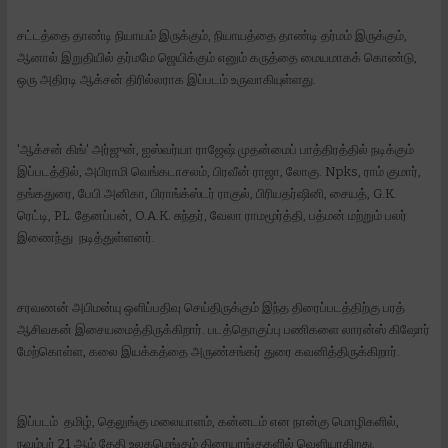
சட்டத்தை தாண்டி நியாயம் இருக்கும், நியாயத்தை தாண்டி தர்மம் இருக்கும்,
ஆனால் இறுதியில் தர்மமே ஜெயிக்கும் எனும் கருத்தை மையமாகக் கொண்டு,
ஒரு அதிரடி ஆக்சன் திரில்லராக இப்படம் உருவாகியுள்ளது.
'ஆக்சன் கிங்' அர்ஜுன், ஐஸ்வர்யா ராஜேஷ் முதன்மைப் பாத்திரத்தில் நடிக்கும்
இப்படத்தில், அபிராமி வெங்கடாசலம், பிரவீன் ராஜா, லோகு. Npks, ராம் குமார்,
தங்கதுரை, பேபி அனிகா, பிராங்க்ஸ்டர் ராகுல், பிரியதர்ஷினி, சையத், G.K.
ரெட்டி, P.L. தேனப்பன், O.A.K. சுந்தர், வேலா ராமமூர்த்தி, பத்மன் மற்றும் பலர்
இணைந்து நடித்துள்ளனர்.
சரவணன் அபிமன்யு ஒளிப்பதிவு செய்திருக்கும் இந்த திரைப்படத்திற்கு பரத்
ஆசிவகன் இசையமைத்திருக்கிறார். படத்தொகுப்பு பணிகளை லாரன்ஸ் கிஷோர்
மேற்கொள்ள, கலை இயக்கத்தை அருண்சங்கர் துரை கவனித்திருக்கிறார்.
இப்படம் தமிழ், தெலுங்கு மலையாளம், கன்னடம் என நான்கு மொழிகளில்,
நவம்பர் 21 ஆம் தேதி உலகமெங்கும் திரையரங்குகளில் வெளியாகிறது.