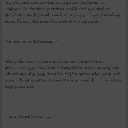
பெற்று கோயம்பேட்டில் கடை போட வாழ்த்துக்கள். அர்ஜூன் சார் படம்
பார்த்ததாக சொன்னார்கள். நான் சின்ன வயதில் சங்கர் குரு பார்த்தேன்
இன்றும் அப்படியே இருக்கிறார். ஐஸ்வர்யா ராஜேஷ் ஒரு படம் ஒத்துக்கொள்வது
கடினம். இருவரும் சேர்ந்துள்ள இப்படம் வெற்றி பெற வாழ்த்துக்கள்.
*பிராங்ஸ்டர் ராகுல் பேசியதாவது..,*
தினேஷ் அண்ணன் எவ்வளவு கஷ்டப்பட்டார் என எனக்குத் தெரியும்.
இந்தப்படத்தில் ஒரு காமெடி கேரக்டர் செய்துள்ளேன், வாய்ப்பு தந்ததற்கு நன்றி.
அர்ஜூன் சாருடன் நடித்தது மிகப்பெரிய மகிழ்ச்சி. அனைவருக்கும் நன்றி. நான்
ஒரு படம் இயக்கி வருகிறேன் அதற்கும் ஆதரவு தாருங்கள், இப்படம் வெற்றி பெற
வாழ்த்துக்கள் நன்றி
*நடிகை அபிராமி பேசியதாவது..,*