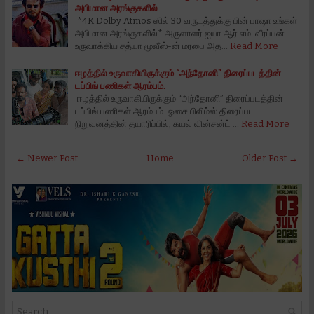
அபிமான அரங்குகளில்
*4K Dolby Atmos ஸில் 30 வருடத்துக்கு பின் பாஷா உங்கள்
அபிமான அரங்குகளில்* அருளாளர் ஐயா ஆர்.எம். வீரப்பன்
உருவாக்கிய சத்யா மூவீஸ்-ன் மரபை அத…
Read More
ஈழத்தில் உருவாகியிருக்கும் “அந்தோனி” திரைப்படத்தின்
டப்பிங் பணிகள் ஆரம்பம்.
ஈழத்தில் உருவாகியிருக்கும் “அந்தோனி” திரைப்படத்தின்
டப்பிங் பணிகள் ஆரம்பம். ஓசை பிலிம்ஸ் திரைப்பட
நிறுவனத்தின் தயாரிப்பில், கயல் வின்சன்ட் …
Read More
← Newer Post
Home
Older Post →