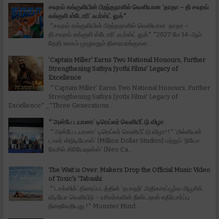
சவுரவ் கங்குலியின் பிறந்தநாளில் வெளியான ‘தாதா – தி சவுரவ்
கங்குலி ஸ்டோரி’ ஃபர்ஸ்ட் லுக்*
*சவுரவ் கங்குலியின் பிறந்தநாளில் வெளியான ‘தாதா –
தி சவுரவ் கங்குலி ஸ்டோரி’ ஃபர்ஸ்ட் லுக்* *2027 மே 14-ஆம்
தேதி உலகம் முழுவதும் திரையரங்குகள...
’Captain Miller' Earns Two National Honours, Further
Strengthening Sathya Jyothi Films' Legacy of
Excellence
*’Captain Miller' Earns Two National Honours, Further
Strengthening Sathya Jyothi Films' Legacy of
Excellence* _*Three Generations....
*‘அன்பே டயானா’ டிரெய்லர் வெளியீட்டு விழா
*‘அன்பே டயானா’ டிரெய்லர் வெளியீட்டு விழா!!* ‘மில்லியன்
டாலர் ஸ்டுடியோஸ்’ (Million Dollar Studios) மற்றும் ‘நியோ
கேசில் கிரியேஷன்ஸ்’ (Neo Ca...
The Wait is Over: Makers Drop the Official Music Video
of Toxic's 'Tabaahi
*‘டாக்ஸிக்‘ திரைப்படத்தின் ‘தபாஹி’ அதிகாரப்பூர்வ மியூசிக்
வீடியோ வெளியீடு – ரசிகர்களின் நீண்டநாள் எதிர்பார்ப்பு
நிறைவேறியது !* Monster Mind...