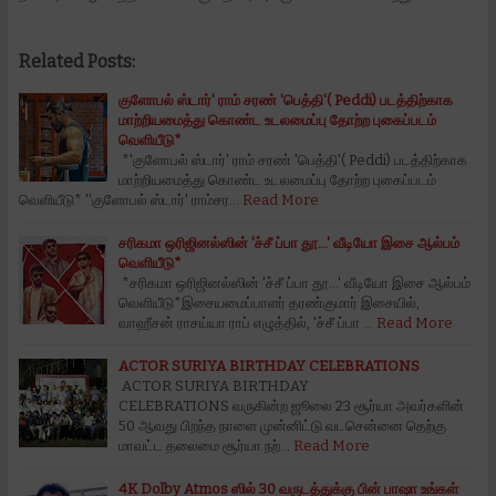
Related Posts:
குளோபல் ஸ்டார்' ராம் சரண் 'பெத்தி'( Peddi) படத்திற்காக
மாற்றியமைத்து கொண்ட உடலமைப்பு தோற்ற புகைப்படம்
வெளியீடு*
*'குளோபல் ஸ்டார்' ராம் சரண் 'பெத்தி'( Peddi) படத்திற்காக
மாற்றியமைத்து கொண்ட உடலமைப்பு தோற்ற புகைப்படம்
வெளியீடு* ''குளோபல் ஸ்டார்' ராம்சர…
Read More
சரிகமா ஒரிஜினல்ஸின் 'ச்சீ ப்பா தூ...' வீடியோ இசை ஆல்பம்
வெளியீடு*
*சரிகமா ஒரிஜினல்ஸின் 'ச்சீ ப்பா தூ...' வீடியோ இசை ஆல்பம்
வெளியீடு*இசையமைப்பாளர் தரண்குமார் இசையில்,
வாஹீசன் ராசய்யா ராப் எழுத்தில், 'ச்சீ ப்பா …
Read More
ACTOR SURIYA BIRTHDAY CELEBRATIONS
ACTOR SURIYA BIRTHDAY
CELEBRATIONS வருகின்ற ஜூலை 23 சூர்யா அவர்களின்
50 ஆவது பிறந்த நாளை முன்னிட்டு வடசென்னை தெற்கு
மாவட்ட தலைமை சூர்யா நற்…
Read More
4K Dolby Atmos ஸில் 30 வருடத்துக்கு பின் பாஷா உங்கள்