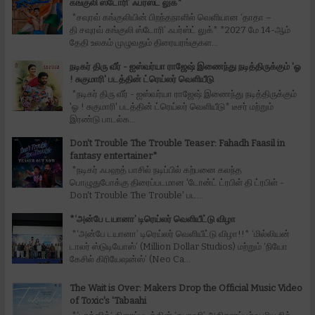
கங்குலி ஸ்டோரி’ ஃபர்ஸ்ட் லுக்*
*சவுரவ் கங்குலியின் பிறந்தநாளில் வெளியான ‘தாதா –
தி சவுரவ் கங்குலி ஸ்டோரி’ ஃபர்ஸ்ட் லுக்* *2027 மே 14-ஆம்
தேதி உலகம் முழுவதும் திரையரங்குகள...
நடிகர் திரு வீர் - ஐஸ்வர்யா ராஜேஷ் இணைந்து நடித்திருக்கும் 'ஓ
! சுகுமாரி' படத்தின் ட்ரெய்லர் வெளியீடு
*நடிகர் திரு வீர் - ஐஸ்வர்யா ராஜேஷ் இணைந்து நடித்திருக்கும்
'ஓ ! சுகுமாரி' படத்தின் ட்ரெய்லர் வெளியீடு* டீசர் மற்றும்
இரண்டு பாடல்க...
Don't Trouble The Trouble Teaser: Fahadh Faasil in
fantasy entertainer*
*நடிகர் ஃபஹத் பாசில் நடிப்பில் கற்பனை கலந்த
பொழுதுபோக்கு திரைப்படமான 'டோன்ட் ட்ரபிள் தி ட்ரபிள் -
Don't Trouble The Trouble' பட...
*‘அன்பே டயானா’ டிரெய்லர் வெளியீட்டு விழா
*‘அன்பே டயானா’ டிரெய்லர் வெளியீட்டு விழா!!* ‘மில்லியன்
டாலர் ஸ்டுடியோஸ்’ (Million Dollar Studios) மற்றும் ‘நியோ
கேசில் கிரியேஷன்ஸ்’ (Neo Ca...
The Wait is Over: Makers Drop the Official Music Video
of Toxic's 'Tabaahi