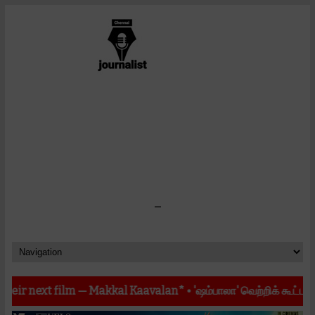
-
 film — Makkal Kaavalan*
•
'ஷம்பாலா' வெற்றிக் கூட்டணியின் அடுத்