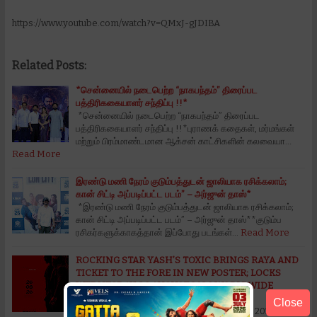
https://www.youtube.com/watch?v=QMxJ-gJDIBA
Related Posts:
*சென்னையில் நடைபெற்ற “நாகபந்தம்” திரைப்பட
பத்திரிககையாளர் சந்திப்பு !!*
*சென்னையில் நடைபெற்ற “நாகபந்தம்” திரைப்பட
பத்திரிககையாளர் சந்திப்பு !!*புராணக் கதைகள், மர்மங்கள்
மற்றும் பிரம்மாண்டமான ஆக்சன் காட்சிகளின் கலவையா…
Read More
இரண்டு மணி நேரம் குடும்பத்துடன் ஜாலியாக ரசிக்கலாம்;
கான் சிட்டி அப்படிப்பட்ட படம்” – அர்ஜுன் தாஸ்*
*இரண்டு மணி நேரம் குடும்பத்துடன் ஜாலியாக ரசிக்கலாம்;
கான் சிட்டி அப்படிப்பட்ட படம்” – அர்ஜுன் தாஸ்**குடும்ப
ரசிகர்களுக்காகத்தான் இப்போது படங்கள்…
Read More
ROCKING STAR YASH’S TOXIC BRINGS RAYA AND
TICKET TO THE FORE IN NEW POSTER; LOCKS
WEDNESDAY, 26 AUGUST 2026 WORLDWIDE
RELEASE*
Close
*“டாக்ஸிக்” திரைப்படம் உலகளவில் ஆகஸ்ட் 26, 2026