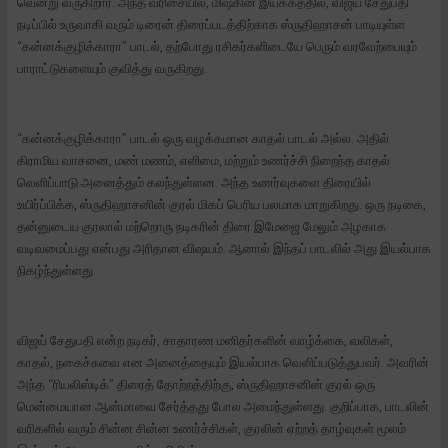
வென்று வருகிறார். அந்த வரிசையில், மிஷ்கின் இயக்கத்தில், விஜய் சேதுபதி
நடிப்பில் உருவாகி வரும் டிரைன் திரைப்படத்திற்காக ஸ்ருதிஹாசன் பாடியுள்ள
“கன்னக்குழிக்காரா” பாடல், தற்போது ரசிகர்களிடையே பெரும் வரவேற்பையும்
பாராட்டுகளையும் குவித்து வருகிறது.
“கன்னக்குழிக்காரா” பாடல் ஒரு வழக்கமான காதல் பாடல் அல்ல. அதில்
கிராமிய வாசனை, மண் மணம், எளிமை, மற்றும் உணர்ச்சி நிறைந்த காதல்
வெளிப்பாடு அனைத்தும் கலந்துள்ளன. அந்த உணர்வுகளை திரையில்
உயிர்ப்பிக்க, ஸ்ருதிஹாசனின் குரல் மிகப் பெரிய பலமாக மாறுகிறது. ஒரு நடிகை,
தன்னுடைய குரலால் மற்றொரு நடிகரின் திரை இமேஜை மேலும் அழகாக
வடிவமைப்பது என்பது அரிதான விஷயம். ஆனால் இந்தப் பாடலில் அது இயல்பாக
நிகழ்ந்துள்ளது.
விஜய் சேதுபதி என்ற நடிகர், சாதாரண மனிதர்களின் வாழ்க்கை, வலிகள்,
காதல், நகைச்சுவை என அனைத்தையும் இயல்பாக வெளிப்படுத்துபவர். அவரின்
அந்த “ரியலிஸ்டிக்” திரைத் தோற்றத்திற்கு, ஸ்ருதிஹாசனின் குரல் ஒரு
மென்மையான ஆன்மாவை சேர்த்தது போல அமைந்துள்ளது. குறிப்பாக, பாடலின்
வரிகளில் வரும் சின்ன சின்ன உணர்ச்சிகள், குரலின் ஏற்றத் தாழ்வுகள் மூலம்