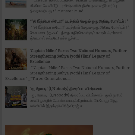
*‘டாக்ஸிக்‘ திரைப்படத்தின் ‘தபாஹி’ அதிகாரப்பூர்வ மியூசிக்
வீடியோ வெளியீடு – ரசிகர்களின் நீண்டநாள் எதிர்பார்ப்பு
நிறைவேறியது !* Monster Mind...
*‘தி இந்தியா ஸ்டோரி’ படத்தின் மேலும் ஒரு அதிரடி போஸ்டர் !*
*‘தி இந்தியா ஸ்டோரி’ படத்தின் மேலும் ஒரு அதிரடி போஸ்டர் !*
கோபமடைந்த கூட்டத்தை எதிர்கொள்ளும் காஜல் அகர்வால்,
ஷ்ரேயாஸ் தல்படே! நச்சு பூச்சி...
’Captain Miller' Earns Two National Honours, Further
Strengthening Sathya Jyothi Films' Legacy of
Excellence
*’Captain Miller' Earns Two National Honours, Further
Strengthening Sathya Jyothi Films' Legacy of
Excellence* _*Three Generations....
’ஐ , நோபடி’ (I,Nobody) திரைப்பட விமர்சனம்
’ஐ , நோபடி’ (I,Nobody) திரைப்பட விமர்சனம் மூன்று பேர்
வங்கி ஒன்றில் கொள்ளையடிக்கிறார்கள். அப்போது அந்த
வங்கியில் இருக்கும் பிரித்விராஜ் ச...