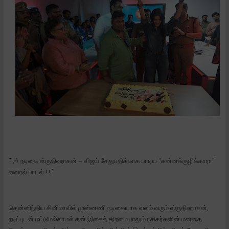
*🎶 நடிகை ஸ்ருதிஹாசன் – விஜய் சேதுபதிக்காக பாடிய “கன்னக்குழிக்காரா”
வைரல் பாடல் !!*
தென்னிந்திய சினிமாவில் முன்னணி நடிகையாக வலம் வரும் ஸ்ருதிஹாசன்,
நடிப்புடன் மட்டுமல்லாமல் தன் இசைத் திறமையாலும் ரசிகர்களின் மனதை