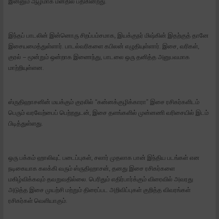
இன்னும் ஆழமாக மனதில் பதிகின்றது.
இந்தப் பாடலின் இன்னொரு சிறப்பம்சமாக, இயக்குநர் மிஷ்கின் இதற்குத் தானே
இசையமைத்துள்ளார். பாடல்வரிகளை கபிலன் எழுதியுள்ளார். இசை, வரிகள்,
குரல் – மூன்றும் ஒன்றாக இணைந்து, பாடலை ஒரு தனித்த அனுபவமாக
மாற்றியுள்ளன.
ஸ்ருதிஹாசனின் மயக்கும் குரலில் “கன்னக்குழிக்காரா” இசை ரசிகர்களிடம்
பெரும் வரவேற்பைப் பெற்றதுடன், இசை தளங்களில் முன்னணி வரிசையில் இடம்
பிடித்துள்ளது.
ஒரு பக்கம் ஹாலிவுட் படைப்புகள், சலார் முதலாக பான் இந்திய படங்கள் என
நடிகையாக கலக்கி வரும் ஸ்ருதிஹாசன், தனது இசை ரசிகர்களை
மகிழ்விக்கவும் தவறுவதில்லை. பெரிதும் எதிர்பார்க்கும் விரைவில் அவரது
அடுத்த இசை முயற்சி மற்றும் திரைப்பட அறிவிப்புகள் குறித்த விவரங்கள்
ரசிகர்கள் வெளியாகும்.