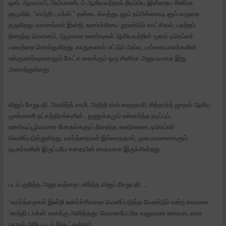
ஒலி, ஆரவாரம், பிரம்மாண்டம் ஆகியவற்றால் நிரம்பிய இன்றைய சினிமா
சூழலில், “காந்தி டாக்ஸ் ” தன்னடக்கத்துடனும் நம்பிக்கையுடனும் வருகை
தருகிறது. வசனங்கள் இன்றி, உணர்ச்சியை தூண்டும் காட்சிகள், பதற்றம்
நிறைந்த மௌனம், ஆழமான உணர்வுகள் ஆகியவற்றின் மூலம் டிரெய்லர்
பலவற்றை சொல்லுகிறது. காதுகளால் மட்டும் அல்ல, பார்வையாளர்களின்
உள்ளுணர்வுகளாலும் கேட்க வைக்கும் ஒரு சினிமா அனுபவமாக இது
அமைந்துள்ளது.
விஜய் சேதுபதி, அரவிந்த் சாமி, அதிதி ராவ் ஹைதாரி, சித்தார்த் ஜாதவ் ஆகிய
முன்னணி நட்சத்திரங்களின் , நுணுக்கமும் உள்ளார்ந்த நடிப்பும்,
உணர்வுப்பூர்வமான மோதல்களும் நிறைந்த சுவடுகளை, டிரெய்லர்
வெளிப்படுத்துகிறது. வார்த்தைகள் இல்லாததால், முகபாவனைகளும்
நடிகர்களின் இருப்புமே கதையின் மையமாக இருக்கின்றது.
படம் குறித்த அனுபவத்தை பகிர்ந்த விஜய் சேதுபதி ..,
“வார்த்தைகள் இன்றி உணர்ச்சிகளை வெளிப்படுத்த வேண்டும் என்ற சவாலை
‘காந்தி டாக்ஸ்’ எனக்கு அளித்தது. மௌனமே மிக வலுவான உரையாடலாக
மாறும் அரிய படம் இது.” என்றார்.