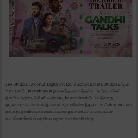
Zee Studios, Kyoorius Digital Pvt Ltd, Pincmoon Meta Studios மற்றும்
Movie Mill Entertainment இணைந்து தயாரித்துள்ள, “காந்தி டாக்ஸ்”
திரைப்படத்தின் டிரெய்லர் அதிகாரப்பூர்வமாக வெளியிடப்பட்டுள்ளது.
முழுமையாக வசனங்கள் இல்லாமல் உருவாகியுள்ள இந்தப்படம், சினிமா மரபுகளை
உடைத்து, துணிச்சலான உள்ளடக்கம் மற்றும் கதைசொல்லலை நம்பும்
தயாரிப்பாளர்களின் உறுதியை வலுவாக பிரதிபலிக்கிறது.