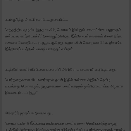
படம் குறித்து அரவிந்த்சாமி கூறுகையில்..,
“சத்தத்தில் மூழ்கிய இந்த உலகில், மௌனம் இன்னும் மனசாட்சியை உலுக்கும்
என்பதை ‘காந்தி டாக்ஸ்’ நினைவூட்டுகிறது. இங்கே வார்த்தைகள் விலகி நிற்க,
உண்மை அமைதியாக நடந்து வருகிறது. ரஹ்மானின் மேதைமை மிக்க இசையே
இத்திரைப்படத்தின் மொழியாகிறது.” என்றார்.
படத்தின் உணர்ச்சிப் பிணைப்பை பற்றி அதிதி ராவ் ஹைதாரி கூறியதாவது..,
“வார்த்தைகளை விட உணர்வுகள் தான் இதில் என்னை அதிகம் நெகிழ
வைத்தது. மௌனமும், நுணுக்கமான உணர்வுகளும் ஒன்றோடொன்று அழகாக
இணையும் படம் இது.”
சித்தார்த் ஜாதவ் கூறியதாவது..,
“உரையாடலின்றி இவ்வளவு வலிமையாக உணர்வுகளை வெளிப்படுத்தும் ஒரு
படத்தின் அங்கமாக இருப்பது உண்மையிலேயே சிறப்பு. வார்த்தைகளைத் தாண்டி