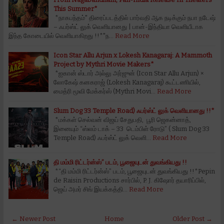
This Summer*
*நாகபந்தம்" திரைப்படத்தில் பார்வதி ஆக நடிக்கும் நபா நடேஷ்
– ஃபர்ஸ்ட் லுக் வெளியானது | பான்-இந்தியா வெளியீடாக
இந்த கோடையில் வெளியாகிறது !!*"ந…
Read More
Icon Star Allu Arjun x Lokesh Kanagaraj: A Mammoth
Project by Mythri Movie Makers*
*ஐகான் ஸ்டார் அல்லு அர்ஜுன் (Icon Star Allu Arjun) ×
லோகேஷ் கனகராஜ் (Lokesh Kanagaraj) கூட்டணியில்,
மைத்ரி மூவி மேக்கர்ஸ் (Mythri Movi…
Read More
Slum Dog 33 Temple Road) ஃபர்ஸ்ட் லுக் வெளியானது !!*
*மக்கள் செல்வன் விஜய் சேதுபதி, பூரி ஜெகன்னாத்,
இனையும் “ஸ்லம் டாக் – 33 டெம்பிள் ரோடு” ( Slum Dog 33
Temple Road) ஃபர்ஸ்ட் லுக் வெளி…
Read More
தி மம்மி ரிட்டர்ன்ஸ்” படம், பூஜையுடன் துவங்கியது !!
*“தி மம்மி ரிட்டர்ன்ஸ்” படம், பூஜையுடன் துவங்கியது !!*Pepin
de Raisin Productions சார்பில், P. J. கிஷோர் தயாரிப்பில்,
ஜெய் அமர் சிங் இயக்கத்தி…
Read More
← Newer Post
Home
Older Post →