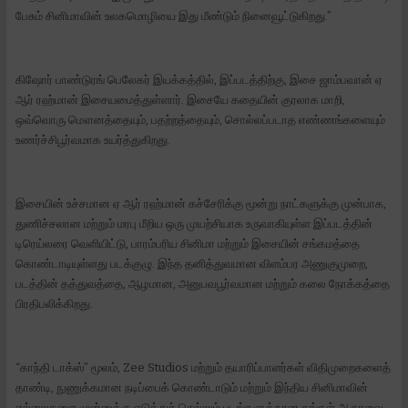
பேசும் சினிமாவின் உலகமொழியை இது மீண்டும் நினைவூட்டுகிறது.”
கிஷோர் பாண்டுரங் பெலேகர் இயக்கத்தில், இப்படத்திற்கு, இசை ஜாம்பவான் ஏ
ஆர் ரஹ்மான் இசையமைத்துள்ளார். இசையே கதையின் குரலாக மாறி,
ஒவ்வொரு மௌனத்தையும், பதற்றத்தையும், சொல்லப்படாத எண்ணங்களையும்
உணர்ச்சிபூர்வமாக உயர்த்துகிறது.
இசையின் உச்சமான ஏ ஆர் ரஹ்மான் கச்சேரிக்கு மூன்று நாட்களுக்கு முன்பாக,
துணிச்சலான மற்றும் மரபு மீறிய ஒரு முயற்சியாக உருவாகியுள்ள இப்படத்தின்
டிரெய்லரை வெளியிட்டு, பாரம்பரிய சினிமா மற்றும் இசையின் சங்கமத்தை
கொண்டாடியுள்ளது படக்குழு. இந்த தனித்துவமான விளம்பர அணுகுமுறை,
படத்தின் தத்துவத்தை, ஆழமான, அனுபவபூர்வமான மற்றும் கலை நோக்கத்தை
பிரதிபலிக்கிறது.
“காந்தி டாக்ஸ்” மூலம், Zee Studios மற்றும் தயாரிப்பாளர்கள் விதிமுறைகளைத்
தாண்டி, நுணுக்கமான நடிப்பைக் கொண்டாடும் மற்றும் இந்திய சினிமாவின்
எல்லைகளை முன்னுக்கு எடுத்துச் செல்லும் படங்களுக்கான தங்கள் ஆதரவை