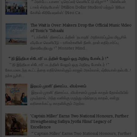
*‘அன்பே டயானா’ டிரெய்லர் வெளியீட்டு விழா!!* ‘மில்லியன்
டாலர் ஸ்டுடியோஸ்’ (Million Dollar Studios) மற்றும் ‘நியோ
கேசில் கிரியேஷன்ஸ்’ (Neo Ca...
The Wait is Over: Makers Drop the Official Music Video
of Toxic's 'Tabaahi
*‘டாக்ஸிக்‘ திரைப்படத்தின் ‘தபாஹி’ அதிகாரப்பூர்வ மியூசிக்
வீடியோ வெளியீடு – ரசிகர்களின் நீண்டநாள் எதிர்பார்ப்பு
நிறைவேறியது !* Monster Mind...
*‘தி இந்தியா ஸ்டோரி’ படத்தின் மேலும் ஒரு அதிரடி போஸ்டர் !*
*‘தி இந்தியா ஸ்டோரி’ படத்தின் மேலும் ஒரு அதிரடி போஸ்டர் !*
கோபமடைந்த கூட்டத்தை எதிர்கொள்ளும் காஜல் அகர்வால், ஷ்ரேயாஸ் தல்படே!
நச்சு பூச்சி...
இதயம் முரளி’ திரைப்பட விமர்சனம்
இதயம் முரளி’ திரைப்பட விமர்சனம் முதல் காதல் தோல்வியில்
முடிந்தால், அந்த வலிக்கு மருந்து மற்றொரு காதல், என்று
வரிசைக்கட்டி காதலிக்கும் அதர்வ...
’Captain Miller' Earns Two National Honours, Further
Strengthening Sathya Jyothi Films' Legacy of
Excellence
*’Captain Miller' Earns Two National Honours, Further