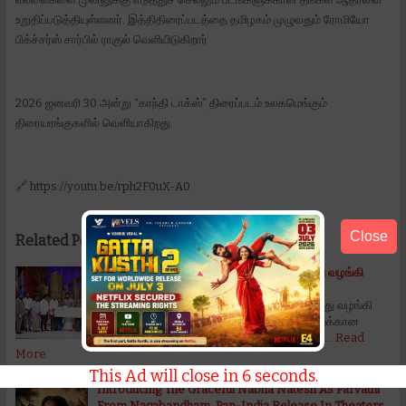
உறுதிப்படுத்தியுள்ளனர். இத்திதிரைப்படத்தை தமிழகம் முழுவதும் ரோமியோ
பிக்ச்சர்ஸ் சார்பில் ராகுல் வெளியிடுகிறார்
2026 ஜனவரி 30 அன்று “காந்தி டாக்ஸ்” திரைப்படம் உலகமெங்கும்
திரையரங்குகளில் வெளியாகிறது.
🔗 https://youtu.be/rph2F0uX-A0
Close
Related Posts:
உழவுக்காக உழைப்பவர்களை மேடையேற்றி விருது வழங்கி
கெளரவித்த நடிகர் கார்த்தி*…
*உழவுக்காக உழைப்பவர்களை மேடையேற்றி விருது வழங்கி
கெளரவித்த நடிகர் கார்த்தி*… *விவசாயத் துறைக்கான
அர்ப்பணிப்பை கொண்டாடிய ‘உழவர் விருதுகள் 2…
Read
More
This Ad will close in
5
seconds.
Introducing The Graceful Nabha Natesh As Parvathi
From Nagabandham, Pan-India Release In Theaters