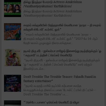
தில்லு இருந்தா போராடு Actress Anukrishna
/Vanithavijayakumar/ Karthikdoss/
தில்லு இருந்தா போராடு Actress Anukrishna
/Vanithavijayakumar/ Karthikdoss/
சவுரவ் கங்குலியின் பிறந்தநாளில் வெளியான ‘தாதா – தி சவுரவ்
கங்குலி ஸ்டோரி’ ஃபர்ஸ்ட் லுக்*
*சவுரவ் கங்குலியின் பிறந்தநாளில் வெளியான ‘தாதா –
தி சவுரவ் கங்குலி ஸ்டோரி’ ஃபர்ஸ்ட் லுக்* *2027 மே 14-ஆம்
தேதி உலகம் முழுவதும் திரையரங்குகள...
நடிகர் திரு வீர் - ஐஸ்வர்யா ராஜேஷ் இணைந்து நடித்திருக்கும் 'ஓ
! சுகுமாரி' படத்தின் ட்ரெய்லர் வெளியீடு
*நடிகர் திரு வீர் - ஐஸ்வர்யா ராஜேஷ் இணைந்து நடித்திருக்கும்
'ஓ ! சுகுமாரி' படத்தின் ட்ரெய்லர் வெளியீடு* டீசர் மற்றும்
இரண்டு பாடல்க...
Don't Trouble The Trouble Teaser: Fahadh Faasil in
fantasy entertainer*
*நடிகர் ஃபஹத் பாசில் நடிப்பில் கற்பனை கலந்த
பொழுதுபோக்கு திரைப்படமான 'டோன்ட் ட்ரபிள் தி ட்ரபிள் -
Don't Trouble The Trouble' பட...
*‘அன்பே டயானா’ டிரெய்லர் வெளியீட்டு விழா