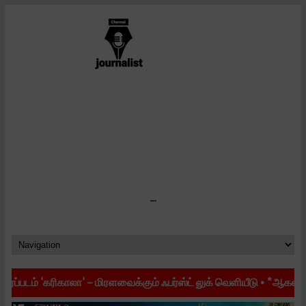
-
ாலா' – மிரளவைக்கும் ஃபர்ஸ்ட் லுக் வெளியீடு
•
*ஆகஸ்ட் 28-ல் திரைக்க