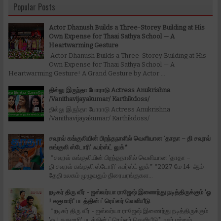
Popular Posts
Actor Dhanush Builds a Three-Storey Building at His
Own Expense for Thaai Sathya School — A
Heartwarming Gesture
Actor Dhanush Builds a Three-Storey Building at His
Own Expense for Thaai Sathya School — A
Heartwarming Gesture! A Grand Gesture by Actor ...
தில்லு இருந்தா போராடு Actress Anukrishna
/Vanithavijayakumar/ Karthikdoss/
தில்லு இருந்தா போராடு Actress Anukrishna
/Vanithavijayakumar/ Karthikdoss/
சவுரவ் கங்குலியின் பிறந்தநாளில் வெளியான ‘தாதா – தி சவுரவ்
கங்குலி ஸ்டோரி’ ஃபர்ஸ்ட் லுக்*
*சவுரவ் கங்குலியின் பிறந்தநாளில் வெளியான ‘தாதா –
தி சவுரவ் கங்குலி ஸ்டோரி’ ஃபர்ஸ்ட் லுக்* *2027 மே 14-ஆம்
தேதி உலகம் முழுவதும் திரையரங்குகள...
நடிகர் திரு வீர் - ஐஸ்வர்யா ராஜேஷ் இணைந்து நடித்திருக்கும் 'ஓ
! சுகுமாரி' படத்தின் ட்ரெய்லர் வெளியீடு
*நடிகர் திரு வீர் - ஐஸ்வர்யா ராஜேஷ் இணைந்து நடித்திருக்கும்
'ஓ ! சுகுமாரி' படத்தின் ட்ரெய்லர் வெளியீடு* டீசர் மற்றும்