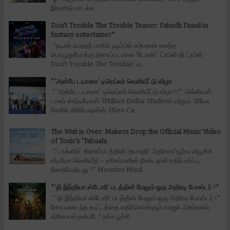
இரண்டு பாடல்க...
Don't Trouble The Trouble Teaser: Fahadh Faasil in
fantasy entertainer*
*நடிகர் ஃபஹத் பாசில் நடிப்பில் கற்பனை கலந்த
பொழுதுபோக்கு திரைப்படமான 'டோன்ட் ட்ரபிள் தி ட்ரபிள் -
Don't Trouble The Trouble' பட...
*‘அன்பே டயானா’ டிரெய்லர் வெளியீட்டு விழா
*‘அன்பே டயானா’ டிரெய்லர் வெளியீட்டு விழா!!* ‘மில்லியன்
டாலர் ஸ்டுடியோஸ்’ (Million Dollar Studios) மற்றும் ‘நியோ
கேசில் கிரியேஷன்ஸ்’ (Neo Ca...
The Wait is Over: Makers Drop the Official Music Video
of Toxic's 'Tabaahi
*‘டாக்ஸிக்‘ திரைப்படத்தின் ‘தபாஹி’ அதிகாரப்பூர்வ மியூசிக்
வீடியோ வெளியீடு – ரசிகர்களின் நீண்டநாள் எதிர்பார்ப்பு
நிறைவேறியது !* Monster Mind...
*‘தி இந்தியா ஸ்டோரி’ படத்தின் மேலும் ஒரு அதிரடி போஸ்டர் !*
*‘தி இந்தியா ஸ்டோரி’ படத்தின் மேலும் ஒரு அதிரடி போஸ்டர் !*
கோபமடைந்த கூட்டத்தை எதிர்கொள்ளும் காஜல் அகர்வால்,
ஷ்ரேயாஸ் தல்படே! நச்சு பூச்சி...