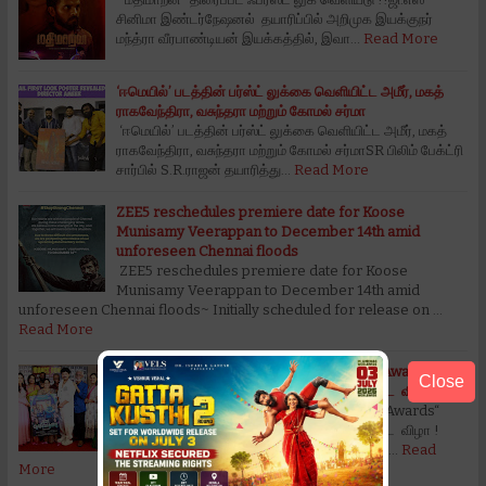
சினிமா இண்டர்நேஷனல் தயாரிப்பில் அறிமுக இயக்குநர்
மந்த்ரா வீரபாண்டியன் இயக்கத்தில், இவா…
Read More
‘ஈமெயில்’ படத்தின் பர்ஸ்ட் லுக்கை வெளியிட்ட அமீர், மகத்
ராகவேந்திரா, வசுந்தரா மற்றும் கோமல் சர்மா
‘ஈமெயில்’ படத்தின் பர்ஸ்ட் லுக்கை வெளியிட்ட அமீர், மகத்
ராகவேந்திரா, வசுந்தரா மற்றும் கோமல் சர்மாSR பிலிம் பேக்ட்ரி
சார்பில் S.R.ராஜன் தயாரித்து…
Read More
ZEE5 reschedules premiere date for Koose
Munisamy Veerappan to December 14th amid
unforeseen Chennai floods
ZEE5 reschedules premiere date for Koose
Munisamy Veerappan to December 14th amid
unforeseen Chennai floods~ Initially scheduled for release on …
Read More
“Dance Don Guru Steps 2023 Kollywood Awards“
Close
நடனக் கலைஞர்களை கௌரவிக்கும் பிரம்மாண்ட விழா !
“Dance Don Guru Steps 2023 Kollywood Awards“
நடனக் கலைஞர்களை கௌரவிக்கும் பிரம்மாண்ட விழா !
தமிழ் திரையுலகில் பணியாற்றிய மூத்த நடனக் க…
Read
More