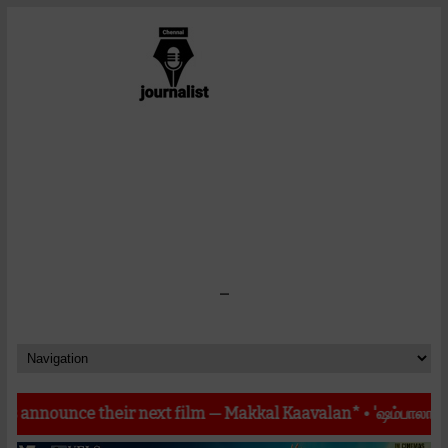
-
ce their next film — Makkal Kaavalan*
•
'ஷம்பாலா' வெற்றிக் கூ