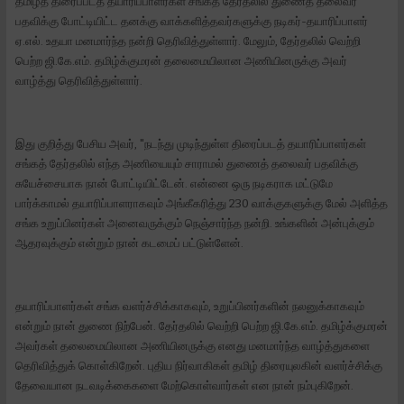
தமிழ்த் திரைப்படத் தயாரிப்பாளர்கள் சங்கத் தேர்தலில் துணைத் தலைவர்
பதவிக்கு போட்டியிட்ட தனக்கு வாக்களித்தவர்களுக்கு நடிகர்-தயாரிப்பாளர்
ஏ.எல். உதயா மனமார்ந்த நன்றி தெரிவித்துள்ளார். மேலும், தேர்தலில் வெற்றி
பெற்ற ஜி.கே.எம். தமிழ்க்குமரன் தலைமையிலான அணியினருக்கு அவர்
வாழ்த்து தெரிவித்துள்ளார்.
இது குறித்து பேசிய அவர், "நடந்து முடிந்துள்ள திரைப்படத் தயாரிப்பாளர்கள்
சங்கத் தேர்தலில் எந்த அணியையும் சாராமல் துணைத் தலைவர் பதவிக்கு
சுயேச்சையாக நான் போட்டியிட்டேன். என்னை ஒரு நடிகராக மட்டுமே
பார்க்காமல் தயாரிப்பாளராகவும் அங்கீகரித்து 230 வாக்குகளுக்கு மேல் அளித்த
சங்க உறுப்பினர்கள் அனைவருக்கும் நெஞ்சார்ந்த நன்றி. உங்களின் அன்புக்கும்
ஆதரவுக்கும் என்றும் நான் கடமைப் பட்டுள்ளேன்.
தயாரிப்பாளர்கள் சங்க வளர்ச்சிக்காகவும், உறுப்பினர்களின் நலனுக்காகவும்
என்றும் நான் துணை நிற்பேன். தேர்தலில் வெற்றி பெற்ற ஜி.கே.எம். தமிழ்க்குமரன்
அவர்கள் தலைமையிலான அணியினருக்கு எனது மனமார்ந்த வாழ்த்துகளை
தெரிவித்துக் கொள்கிறேன். புதிய நிர்வாகிகள் தமிழ் திரையுலகின் வளர்ச்சிக்கு
தேவையான நடவடிக்கைகளை மேற்கொள்வார்கள் என நான் நம்புகிறேன்.