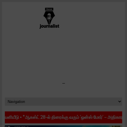
-
ஆகஸ்ட் 28-ல் திரைக்கு வரும் ‘ஒன்ஸ் மோர்’ – அதிகாரப்பூர்வ ரிலீஸ் தேத