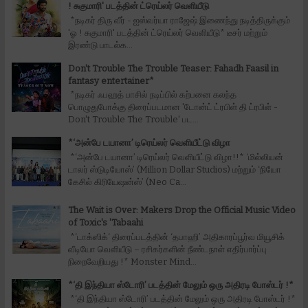
! சுகுமாரி' படத்தின் ட்ரெய்லர் வெளியீடு
*நடிகர் திரு வீர் - ஐஸ்வர்யா ராஜேஷ் இணைந்து நடித்திருக்கும்
'ஓ ! சுகுமாரி' படத்தின் ட்ரெய்லர் வெளியீடு* டீசர் மற்றும்
இரண்டு பாடல்க...
Don't Trouble The Trouble Teaser: Fahadh Faasil in
fantasy entertainer*
*நடிகர் ஃபஹத் பாசில் நடிப்பில் கற்பனை கலந்த
பொழுதுபோக்கு திரைப்படமான 'டோன்ட் ட்ரபிள் தி ட்ரபிள் -
Don't Trouble The Trouble' பட...
*‘அன்பே டயானா’ டிரெய்லர் வெளியீட்டு விழா
*‘அன்பே டயானா’ டிரெய்லர் வெளியீட்டு விழா!!* ‘மில்லியன்
டாலர் ஸ்டுடியோஸ்’ (Million Dollar Studios) மற்றும் ‘நியோ
கேசில் கிரியேஷன்ஸ்’ (Neo Ca...
The Wait is Over: Makers Drop the Official Music Video
of Toxic's 'Tabaahi
*‘டாக்ஸிக்‘ திரைப்படத்தின் ‘தபாஹி’ அதிகாரப்பூர்வ மியூசிக்
வீடியோ வெளியீடு – ரசிகர்களின் நீண்டநாள் எதிர்பார்ப்பு
நிறைவேறியது !* Monster Mind...
*‘தி இந்தியா ஸ்டோரி’ படத்தின் மேலும் ஒரு அதிரடி போஸ்டர் !*
*‘தி இந்தியா ஸ்டோரி’ படத்தின் மேலும் ஒரு அதிரடி போஸ்டர் !*