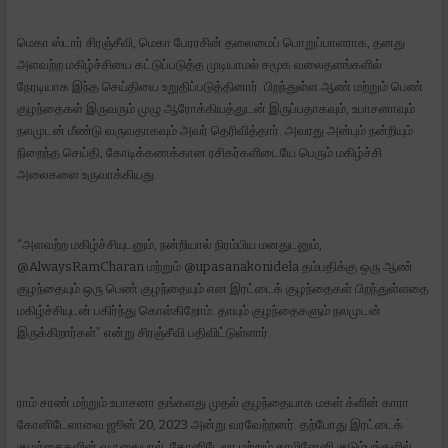
மெகா ஸ்டார் சிரஞ்சீவி, மெகா பேரரசின் தலைமைப் பொறுப்பாளராக, தனது
அளவற்ற மகிழ்ச்சியை கட்டுப்படுத்த முடியாமல் சமூக வலைதளங்களில்
நேரடியாக இந்த செய்தியை உறுதிப்படுத்தினார். பிறந்துள்ள ஆண் மற்றும் பெண்
குழந்தைகள் இருவரும் முழு ஆரோக்கியத்துடன் இருப்பதாகவும், உபாசனாவும்
நலமுடன் மீண்டு வருவதாகவும் அவர் தெரிவித்தார். அவரது அன்பும் நன்றியும்
நிறைந்த செய்தி, கோடிக்கணக்கான ரசிகர்களிடையே பெரும் மகிழ்ச்சி
அலைகளை உருவாக்கியது.
“அளவற்ற மகிழ்ச்சியுடனும், நன்றியால் நிரம்பிய மனதுடனும்,
@AlwaysRamCharan மற்றும் @upasanakonidela தம்பதிக்கு ஒரு ஆண்
குழந்தையும் ஒரு பெண் குழந்தையும் என இரட்டைக் குழந்தைகள் பிறந்துள்ளதை
மகிழ்ச்சியுடன் பகிர்ந்து கொள்கிறோம். தாயும் குழந்தைகளும் நலமுடன்
இருக்கிறார்கள்” என்று சிரஞ்சீவி பதிவிட்டுள்ளார்.
ராம் சரண் மற்றும் உபாசனா தங்களது முதல் குழந்தையாக மகள் க்ளின் காரா
கோனிடேலாவை ஜூன் 20, 2023 அன்று வரவேற்றனர். தற்போது இரட்டைக்
குழந்தைகளின் வருகையால், கோனிடேலா மற்றும் காமினேனி குடும்பங்களில்