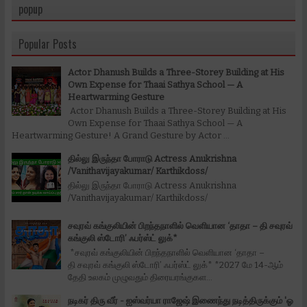
popup
Popular Posts
Actor Dhanush Builds a Three-Storey Building at His
Own Expense for Thaai Sathya School — A
Heartwarming Gesture
Actor Dhanush Builds a Three-Storey Building at His
Own Expense for Thaai Sathya School — A
Heartwarming Gesture! A Grand Gesture by Actor ...
தில்லு இருந்தா போராடு Actress Anukrishna
/Vanithavijayakumar/ Karthikdoss/
தில்லு இருந்தா போராடு Actress Anukrishna
/Vanithavijayakumar/ Karthikdoss/
சவுரவ் கங்குலியின் பிறந்தநாளில் வெளியான ‘தாதா – தி சவுரவ்
கங்குலி ஸ்டோரி’ ஃபர்ஸ்ட் லுக்*
*சவுரவ் கங்குலியின் பிறந்தநாளில் வெளியான ‘தாதா –
தி சவுரவ் கங்குலி ஸ்டோரி’ ஃபர்ஸ்ட் லுக்* *2027 மே 14-ஆம்
தேதி உலகம் முழுவதும் திரையரங்குகள...
நடிகர் திரு வீர் - ஐஸ்வர்யா ராஜேஷ் இணைந்து நடித்திருக்கும் 'ஓ