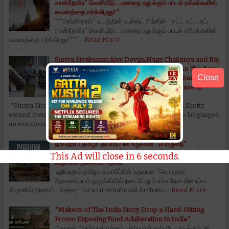
சான்றோரே” வெளியீடு… மனதை உலுக்கும் பாடல் ரசிகர்களின்
கவனத்தை ஈர்க்கிறது!*
*“அங்கீகாரம்” படத்தின் ஃபர்ஸ்ட் சிங்கிள் “சட்ட சட்ட சட்ட
சான்றோரே” வெளியீடு… மனதை உலுக்கும் பாடல் ரசிகர்களின்
கவனத்தை ஈர்க்கிறது!**‘…
Read More
Suriya Sivakumar,Ajay Devgn,Naga Chaitanya and Raj
B.Shetty extend their warm wishes to Balan The Boy
Close
trailer across languages; an emotionally charged
journey of identity and survival set to release in
theatres on 19th June*
*Suriya Sivakumar,Ajay Devgn,Naga Chaitanya and Raj B.Shetty
extend their warm wishes to Balan The Boy trailer across languages;
an emotionally …
Read More
ஹிப்ஹாப் தமிழா தயாரிப்பில் உருவான “பொருநை”
ஆவணப்படம் துருக்கியில் நடைபெறும் சர்வதேச திரைப்பட
This Ad will close in
5
seconds.
விழாவில் திரையிட தேர்வு
ஹிப்ஹாப் தமிழா தயாரிப்பில் உருவான “பொருநை”
ஆவணப்படம் துருக்கியில் நடைபெறும் சர்வதேச திரைப்பட
விழாவில் திரையிட தேர்வு! Foca International Archaeo…
Read More
*Makers of The India Story Drop a Hard-Hitting
Promo Exposing Food Adulteration in India*
*காஜல் அகர்வால் மற்றும் ஷ்ரேயாஸ் தல்படே நடிக்கும் ‘தி