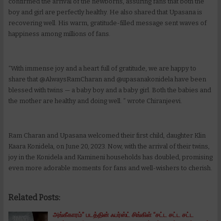
confirmed the arrival of the newborns, assuring fans that both the
boy and girl are perfectly healthy. He also shared that Upasana is
recovering well. His warm, gratitude-filled message sent waves of
happiness among millions of fans.
“With immense joy and a heart full of gratitude, we are happy to
share that @AlwaysRamCharan and @upasanakonidela have been
blessed with twins — a baby boy and a baby girl. Both the babies and
the mother are healthy and doing well. ” wrote Chiranjeevi.
Ram Charan and Upasana welcomed their first child, daughter Klin
Kaara Konidela, on June 20, 2023. Now, with the arrival of their twins,
joy in the Konidela and Kamineni households has doubled, promising
even more adorable moments for fans and well-wishers to cherish.
Related Posts:
அங்கீகாரம்” படத்தின் ஃபர்ஸ்ட் சிங்கிள் “சட்ட சட்ட சட்ட