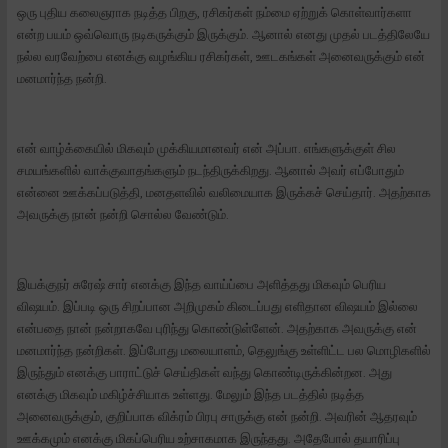
ஒரு புதிய கலைஞராக நடித்த பிறகு, ரசிகர்கள் நம்மை ஏற்றுக் கொள்வார்களா
என்ற பயம் ஒவ்வொரு நடிகருக்கும் இருக்கும். ஆனால் எனது முதல் படத்திலேயே
நல்ல வரவேற்பை எனக்கு வழங்கிய ரசிகர்கள், ஊடகங்கள் அனைவருக்கும் என்
மனமார்ந்த நன்றி.
என் வாழ்க்கையில் மிகவும் முக்கியமானவர் என் அப்பா. எங்களுக்குள் சில
சமயங்களில் வாக்குவாதங்களும் நடந்திருக்கிறது. ஆனால் அவர் எப்போதும்
என்னை ஊக்கப்படுத்தி, மனதளவில் வலிமையாக இருக்கச் செய்தார். அதற்காக
அவருக்கு நான் நன்றி சொல்ல வேண்டும்.
இயக்குநர் சுரேஷ் சார் எனக்கு இந்த வாய்ப்பை அளித்தது மிகவும் பெரிய
விஷயம். இப்படி ஒரு சிறப்பான அறிமுகம் கிடைப்பது எளிதான விஷயம் இல்லை
என்பதை நான் நன்றாகவே புரிந்து கொண்டுள்ளேன். அதற்காக அவருக்கு என்
மனமார்ந்த நன்றிகள். இப்போது மலையாளம், தெலுங்கு உள்ளிட்ட பல மொழிகளில்
இருந்தும் எனக்கு பாராட்டுச் செய்திகள் வந்து கொண்டிருக்கின்றன. அது
எனக்கு மிகவும் மகிழ்ச்சியாக உள்ளது. மேலும் இந்த படத்தில் நடித்த
அனைவருக்கும், குறிப்பாக விக்ரம் பிரபு சாருக்கு என் நன்றி. அவரின் ஆதரவும்
ஊக்கமும் எனக்கு மிகப்பெரிய உற்சாகமாக இருந்தது. அதேபோல் தயாரிப்பு