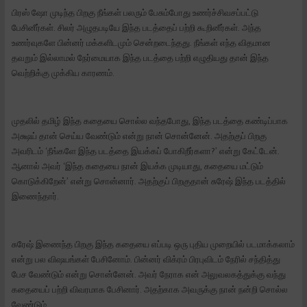
பிரஸ் ஷோ முடிந்த பிறகு நீங்கள் பலரும் பேசும்போது உணர்ச்சிவசப்பட்டு
பேசினீர்கள். சிலர் அழுதபடியே இந்த படத்தைப் பற்றி கூறினீர்கள். அந்த
உணர்வுகளே பின்னர் மக்களிடமும் சென்றடைந்தது. நீங்கள் எந்த விதமான
தவறும் இல்லாமல் நேர்மையாக இந்த படத்தை பற்றி எழுதியது தான் இந்த
வெற்றிக்கு முக்கிய காரணம்.
முதலில் தமிழ் இந்த கதையை சொல்ல வந்தபோது, இந்த படத்தை கண்டிப்பாக
அக்ஷய் தான் செய்ய வேண்டும் என்று நான் சொன்னேன். அதற்குப் பிறகு
அவரிடம் ‘நீங்களே இந்த படத்தை இயக்கப் போகிறீர்களா?’ என்று கேட்டேன்.
ஆனால் அவர் ‘இந்த கதையை நான் இயக்க முடியாது, கதையை மட்டும்
கொடுக்கிறேன்’ என்று சொன்னார். அதற்குப் பிறகுதான் சுரேஷ் இந்த படத்தில்
இணைந்தார்.
சுரேஷ் இணைந்த பிறகு இந்த கதையை எப்படி ஒரு புதிய முறையில் படமாக்கலாம்
என்று பல விஷயங்கள் பேசினோம். பின்னர் விக்ரம் பிரபுவிடம் நேரில் சந்தித்து
பேச வேண்டும் என்று சொன்னேன். அவர் நேராக என் அலுவலகத்துக்கு வந்து
கதையைப் பற்றி விவரமாக பேசினார். அதற்காக அவருக்கு நான் நன்றி சொல்ல
வேண்டும்.