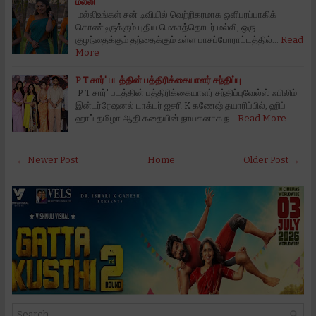
மல்லி
மல்லிஉங்கள் சன் டிவியில் வெற்றிகரமாக ஒளிபரப்பாகிக்
கொண்டிருக்கும் புதிய மெகாத்தொடர் மல்லி, ஒரு
குழந்தைக்கும் தந்தைக்கும் உள்ள பாசப்போராட்டத்தில்…
Read
More
P T சார்' படத்தின் பத்திரிக்கையாளர் சந்திப்பு
P T சார்' படத்தின் பத்திரிக்கையாளர் சந்திப்புவேல்ஸ் ஃபிலிம்
இன்டர்நேஷனல் டாக்டர் ஐசரி K கணேஷ் தயாரிப்பில், ஹிப்
ஹாப் தமிழா ஆதி கதையின் நாயகனாக ந…
Read More
← Newer Post
Home
Older Post →