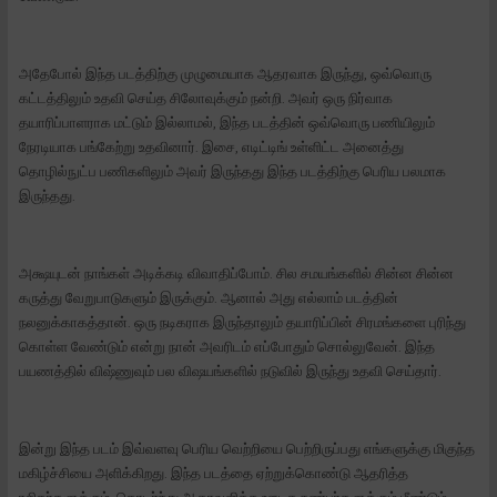
அதேபோல் இந்த படத்திற்கு முழுமையாக ஆதரவாக இருந்து, ஒவ்வொரு
கட்டத்திலும் உதவி செய்த சிலோவுக்கும் நன்றி. அவர் ஒரு நிர்வாக
தயாரிப்பாளராக மட்டும் இல்லாமல், இந்த படத்தின் ஒவ்வொரு பணியிலும்
நேரடியாக பங்கேற்று உதவினார். இசை, எடிட்டிங் உள்ளிட்ட அனைத்து
தொழில்நுட்ப பணிகளிலும் அவர் இருந்தது இந்த படத்திற்கு பெரிய பலமாக
இருந்தது.
அக்ஷயுடன் நாங்கள் அடிக்கடி விவாதிப்போம். சில சமயங்களில் சின்ன சின்ன
கருத்து வேறுபாடுகளும் இருக்கும். ஆனால் அது எல்லாம் படத்தின்
நலனுக்காகத்தான். ஒரு நடிகராக இருந்தாலும் தயாரிப்பின் சிரமங்களை புரிந்து
கொள்ள வேண்டும் என்று நான் அவரிடம் எப்போதும் சொல்லுவேன். இந்த
பயணத்தில் விஷ்ணுவும் பல விஷயங்களில் நடுவில் இருந்து உதவி செய்தார்.
இன்று இந்த படம் இவ்வளவு பெரிய வெற்றியை பெற்றிருப்பது எங்களுக்கு மிகுந்த
மகிழ்ச்சியை அளிக்கிறது. இந்த படத்தை ஏற்றுக்கொண்டு ஆதரித்த