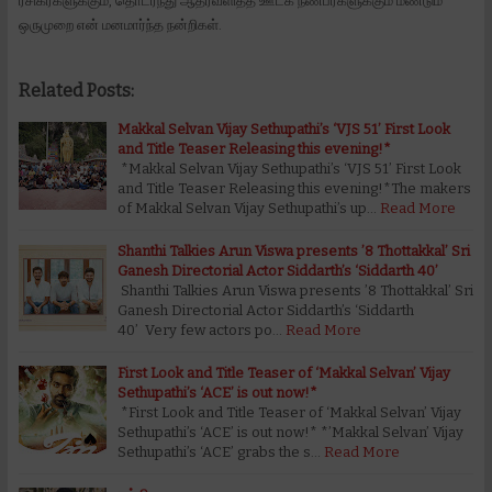
ரசிகர்களுக்கும், தொடர்ந்து ஆதரவளித்த ஊடக நண்பர்களுக்கும் மீண்டும்
ஒருமுறை என் மனமார்ந்த நன்றிகள்.
Related Posts:
Makkal Selvan Vijay Sethupathi’s ‘VJS 51’ First Look
and Title Teaser Releasing this evening!*
*Makkal Selvan Vijay Sethupathi’s ‘VJS 51’ First Look
and Title Teaser Releasing this evening!*The makers
of Makkal Selvan Vijay Sethupathi’s up…
Read More
Shanthi Talkies Arun Viswa presents ’8 Thottakkal’ Sri
Ganesh Directorial Actor Siddarth’s ‘Siddarth 40’
Shanthi Talkies Arun Viswa presents ’8 Thottakkal’ Sri
Ganesh Directorial Actor Siddarth’s ‘Siddarth
40’ Very few actors po…
Read More
First Look and Title Teaser of ‘Makkal Selvan’ Vijay
Sethupathi’s ‘ACE’ is out now!*
*First Look and Title Teaser of ‘Makkal Selvan’ Vijay
Sethupathi’s ‘ACE’ is out now!* *’Makkal Selvan’ Vijay
Sethupathi’s ‘ACE’ grabs the s…
Read More