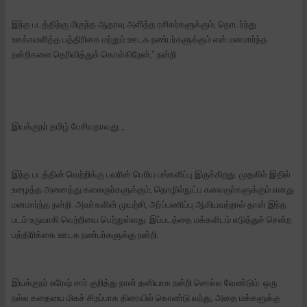
இந்த படத்திற்கு மிகுந்த ஆதரவு அளித்த ரசிகர்களுக்கும், தொடர்ந்து
ஊக்கமளித்த பத்திரிகை மற்றும் ஊடக நண்பர்களுக்கும் என் மனமார்ந்த
நன்றிகளை தெரிவித்துக் கொள்கிறேன்,” நன்றி.
இயக்குநர் தமிழ் பேசியதாவது..,
இந்த படத்தின் வெற்றிக்கு பலரின் பெரிய பங்களிப்பு இருக்கிறது. முதலில் இதில்
உழைத்த அனைத்து கலைஞர்களுக்கும், தொழில்நுட்ப கலைஞர்களுக்கும் எனது
மனமார்ந்த நன்றி. அவர்களின் முயற்சி, அர்ப்பணிப்பு ஆகியவற்றால் தான் இந்த
படம் உருவாகி வெற்றியை பெற்றுள்ளது. இப்படத்தை மக்களிடம் எடுத்துச் சென்ற
பத்திரிக்கை ஊடக நண்பர்களுக்கு நன்றி.
இயக்குநர் சுரேஷ் சார் குறித்து நான் தனியாக நன்றி சொல்ல வேண்டும். ஒரு
நல்ல கதையை மிகச் சிறப்பாக திரையில் கொண்டு வந்து, அதை மக்களுக்கு