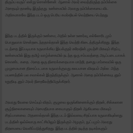
திரும்ப வரும்’ என்று சொன்னேன். ஆனால் அவர் வைத்திருந்த நம்பிக்கை
அதையும் தாண்டி இருந்தது. உண்மையில் அவரது நம்பிக்கையை விட
அதிகமாகவே இந்த படம் ஒரு பெரிய கமர்ஷியல் வெற்றியை பெற்றது.
இந்த படத்தில் இருக்கும் உண்மை, அதில் உள்ள உணர்வு, எல்லோரிடமும்
பொதுவாக சென்றடைந்ததால்தான் இந்த வெற்றி கிடைத்திருக்கிறது. இந்த
படத்தை இப்படியாக உருவாக்கிய இயக்குநர் சுரேஷின் முயற்சி மிகவும் சிறப்பு.
உண்மையில் இது தமிழ் வாழ்க்கையில் நடந்த ஒரு சம்பவத்தை அடிப்படையாகக்
கொண்ட கதை. அதை ஒரு திரைக்கதையாக மாற்றி, தனது பார்வையில் ஒரு
முழுமையான திரைப்படமாக உருவாக்குவது சுலபமான விஷயம் அல்ல. அந்த
பயணத்தில் பல சவால்கள் இருந்திருக்கும். ஆனால் அதை நம்பிக்கையுடனும்
உறுதியுடனும் அவர் நிறைவேற்றியிருக்கிறார்.
அவரது வேலை செய்யும் விதம், குழுவை ஒருங்கிணைக்கும் திறன், சிக்கலான
சூழ்நிலைகளையும் அமைதியாக கையாளும் திறன் ஆகியவை மிகவும்
சிறப்பானவை. அதனால்தான் இந்த படம் இவ்வளவு சிறப்பாக உருவாகியுள்ளது.
படத்தின் ஒவ்வொரு காட்சியிலும் இருக்கும் அழகும், நுட்பமும் அவரது
திறமையை வெளிப்படுத்துகிறது. இந்த படத்தில் நடித்த நடிகர்களும்