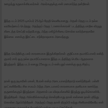
உழைத்து உருவாக்கியவர்கள். அவர்களுக்கு என் மனமார்ந்த நன்றிகள்.
இந்த படம் 2025 டிசம்பர் 25ஆம் தேதி வெளியானது. அதன் பிறகு படம் நல்ல
வரவேற்பைப் பெற்றது. அதற்குப் பிறகு ‘டாணாக்காரன்‘ படத்திற்கு மாநில விருது
கிடைத்த செய்தி வந்தபோது, அந்த மகிழ்ச்சியை சொல்ல வார்த்தைகளே
இல்லை. எனக்கு இரட்டை சந்தோஷமாக அமைந்தது.
இந்த வெற்றிக்கு பலர் காரணமாக இருக்கிறார்கள். குறிப்பாக தயாரிப்பாளர் லலித்
குமார் சார் ஒரு நல்ல தயாரிப்பாளராக இந்த படத்திற்கு பெரிய ஆதரவாக
இருந்தார். இந்த படம் எனது 25வது படம் என்பதும் எனக்கு ஒரு சிறப்பு.
நான் ஒரு நடிகரின் மகன், பேரன் என்ற அடையாளத்தோடு வளர்ந்தேன். பள்ளி
நாட்களிலேயே சில சமயம் அந்த அடையாளம் காரணமாக தனியாக உணர்ந்த
தருணங்களும் இருந்தன. அதனால் பல விஷயங்களில் இருந்து ஓடிக்கொண்டே
இருந்தேன். பிறகு அமெரிக்காவுக்கு சென்றபோது தான் என்னை நான் புரிந்து
கொள்ள ஆரம்பித்தேன். அதற்குப் பிறகு தான் திரும்பி வந்து சினிமாவிலேயே என்
பாதையை உருவாக்க வேண்டும் என்று முடிவு செய்தேன்.