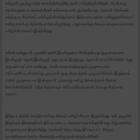
கல்லூரி முடித்து வந்த காலத்திலிருந்தே நான் பார்த்திருக்கிறேன். அப்போது
அவர்களுடைய கலைத்திறன் எவ்வளவு என்பது தெரியாது. ஆனால் அவர்கள்
எடுத்த படங்களைப் பார்க்கும் போதெல்லாம் ‘இவ்வளவு நல்லா பண்ணுறாங்களா?’
என்று எனக்கு ஆச்சரியம் தோன்றுகிறது. அது எனக்கு மிகவும் பெருமையாகவும்
மகிழ்ச்சியாகவும் இருக்கிறது.
சுரேஷ் என்னுடன் முதலில் உதவி இயக்குநராக சேர்ந்தபோது ஒரு சாதாரண
இயக்குநர்–உதவி இயக்குநர் உறவு தான் இருந்தது. ஆனால் காலப்போக்கில் அது
ஒரு நல்ல நட்பாக மாறியது. அவர் எதை எடுத்தாலும் முழுமையாக
அர்ப்பணிப்புடன் செய்து முடிப்பார். ஒரு விஷயத்தில் முழு நம்பிக்கை இருந்தால்
அதில் முழுமையாக இறங்குவார். முடியாது என்று நினைத்தால் நேராக
சொல்லிவிடுவார். அந்த நேர்மையும் அர்ப்பணிப்பும் தான் அவரது சிறப்பான
குணம்.
இந்த படத்தின் வெற்றி எனக்கு மிகவும் மகிழ்ச்சியாக இருக்கிறது. என் குழுவில்
இருக்கும் இளைஞர்கள் இப்படி நல்ல படங்களை உருவாக்கும்போது அது எனக்கு
பெருமையாக இருக்கிறது. அவர்கள் தொடர்ந்து இப்படிப்பட்ட சிறந்த
முயற்சிகளை செய்ய வேண்டும் என்று நான் விரும்புகிறேன்.