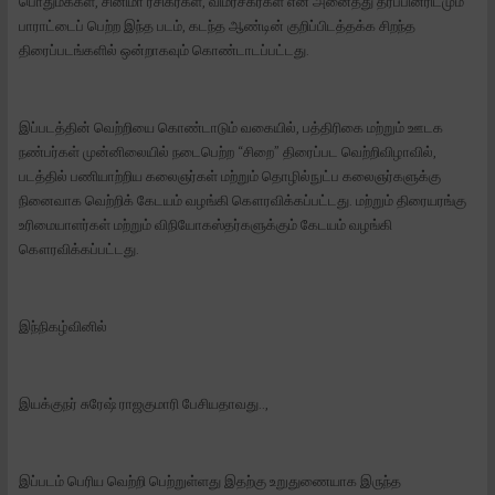
பொதுமக்கள், சினிமா ரசிகர்கள், விமர்சகர்கள் என அனைத்து தரப்பினரிடமும்
பாராட்டைப் பெற்ற இந்த படம், கடந்த ஆண்டின் குறிப்பிடத்தக்க சிறந்த
திரைப்படங்களில் ஒன்றாகவும் கொண்டாடப்பட்டது.
இப்படத்தின் வெற்றியை கொண்டாடும் வகையில், பத்திரிகை மற்றும் ஊடக
நண்பர்கள் முன்னிலையில் நடைபெற்ற “சிறை” திரைப்பட வெற்றிவிழாவில்,
படத்தில் பணியாற்றிய கலைஞர்கள் மற்றும் தொழில்நுட்ப கலைஞர்களுக்கு
நினைவாக வெற்றிக் கேடயம் வழங்கி கௌரவிக்கப்பட்டது. மற்றும் திரையரங்கு
உரிமையாளர்கள் மற்றும் விநியோகஸ்தர்களுக்கும் கேடயம் வழங்கி
கௌரவிக்கப்பட்டது.
இந்நிகழ்வினில்
இயக்குநர் சுரேஷ் ராஜகுமாரி பேசியதாவது..,
இப்படம் பெரிய வெற்றி பெற்றுள்ளது இதற்கு உறுதுணையாக இருந்த