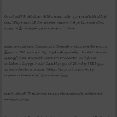
செவன் ஸ்கிரீன் ஸ்டுடியோ சார்பில் எஸ்.எஸ். லலித் குமார் தயாரிப்பில், விக்ரம்
பிரபு, அறிமுக நடிகர் LK அக்‌ஷய் குமார் நடிப்பில், அறிமுக இயக்குநர் சுரேஷ்
ராஜகுமாரி இயக்கத்தில் உருவான திரைப்படம் “சிறை”.
உண்மைச் சம்பவத்தை அடிப்படையாக கொண்டு மாறுபட்ட களத்தில் உருவான
இந்த படம் 2025 டிசம்பர் 25 ஆம் தேதி கிறிஸ்துமஸ் சிறப்பு வெளியீடாக உலகம்
முழுவதும் திரையரங்குகளில் வெளியாகி, ரசிகர்களிடையே சிறப்பான
வரவேற்பைப் பெற்றது. அதைத் தொடர்ந்து, ஜனவரி 23 அன்று ZEE 5 ஓடிடி
தளத்தில் வெளியான இப்படம், அதிலும் பெரும் வரவேற்பைப் பெற்று
பார்வையாளர்களின் பாராட்டுகளைக் குவித்தது.
படம் வெளியாகி 75 நாட்களைக் கடந்தும் திரையரங்குகளில் வரவேற்பைக்
குவித்து வருகிறது.