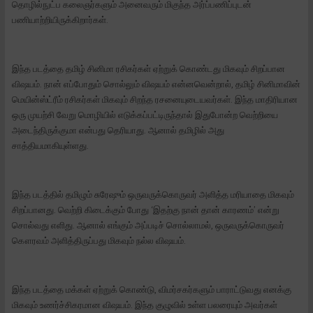
தொழில்நுட்ப கலைஞர்களும் அனைவரும் மிகுந்த அர்ப்பணிப்புடன்
பணியாற்றியிருக்கிறார்கள்.
இந்த படத்தை தமிழ் சினிமா ரசிகர்கள் ஏற்றுக் கொண்டது மிகவும் சிறப்பான
விஷயம். நான் எப்போதும் சொல்லும் விஷயம் என்னவென்றால், தமிழ் சினிமாவின்
மெயின்ஸ்ட்ரீம் ரசிகர்கள் மிகவும் சிறந்த ரசனையுடையவர்கள். இந்த மாதிரியான
ஒரு முயற்சி வேறு மொழியில் எடுக்கப்பட்டிருந்தால் இதுபோன்ற வெற்றியை
அடைந்திருக்குமா என்பது தெரியாது. ஆனால் தமிழில் அது
சாத்தியமாகியுள்ளது.
இந்த படத்தில் தமிழும் சுரேஷும் ஒருவருக்கொருவர் அளித்த மரியாதை மிகவும்
சிறப்பானது. வெற்றி கிடைக்கும் போது ‘இதற்கு நான் தான் காரணம்’ என்று
சொல்வது எளிது. ஆனால் எங்கும் அப்படிச் சொல்லாமல், ஒருவருக்கொருவர்
கௌரவம் அளித்திருப்பது மிகவும் நல்ல விஷயம்.
இந்த படத்தை மக்கள் ஏற்றுக் கொண்டு, விமர்சகர்களும் பாராட்டுவது எனக்கு
மிகவும் உணர்ச்சிகரமான விஷயம். இந்த குழுவில் உள்ள பலரையும் அவர்கள்