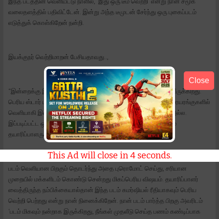
இந்த படத்தின் வெளியீட்டு நாளில், ‘இது ஒரு டீம் வெற்றி’ என்று நான் சமூக
வலைதளத்தில் பதிவிட்டேன். இன்று அந்த டீமுடன் சேர்ந்து ஒரு புகைப்படம்
எடுத்துக் கொள்கிறேன் நன்றி.
இயக்குநர் வெற்றிமாறன் பேசியதாவது..,
Close
“இன்றைக்கு இங்கே வந்து நிற்பது எனக்கு மிகவும் சந்தோஷமாக இருக்கிறது.
பெரிய ஸ்டார் பவர் இல்லாத, ஒரு கதையை மட்டும் நம்பிய படம் திரையரங்குகளில்
வெளியாகி இவ்வளவு பெரிய வெற்றி பெறுவது எளிதான விஷயம் அல்ல.
இப்படிப்பட்ட ஒரு படத்தை நம்பி தயாரித்து, முழு ஆதரவுடன் நிற்கும்
தயாரிப்பாளருக்கே முதலில் நன்றி சொல்ல வேண்டும்.
This Ad will close in
3
seconds.
படம் வெளியான பிறகும் தொடர்ந்து அதை புரொமோட் செய்து, சரியான
முறையில் மக்களிடம் கொண்டு சென்றது மிகப்பெரிய விஷயம். தயாரிப்பாளர்
வைத்திருந்த நம்பிக்கையால்தான் இந்த படம் கமர்ஷியல் ரீதியாகவும் பெரிய
வெற்றி பெற்றது என்று நான் நினைக்கிறேன். நான் படம் பார்த்த பிறகு அவரிடம்
‘படம் மிகவும் நன்றாக இருக்கிறது, நீங்கள் முதலீடு செய்த பணம் கண்டிப்பாக