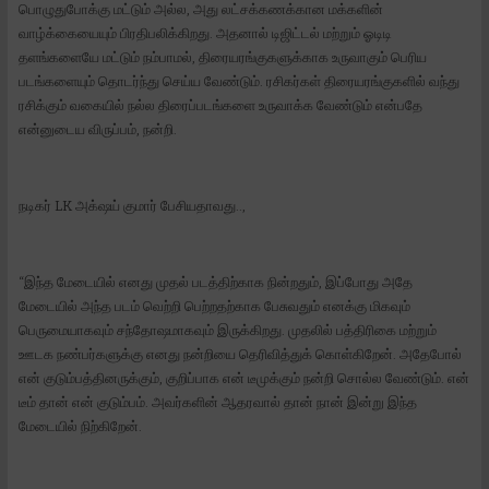
பொழுதுபோக்கு மட்டும் அல்ல, அது லட்சக்கணக்கான மக்களின்
வாழ்க்கையையும் பிரதிபலிக்கிறது. அதனால் டிஜிட்டல் மற்றும் ஓடிடி
தளங்களையே மட்டும் நம்பாமல், திரையரங்குகளுக்காக உருவாகும் பெரிய
படங்களையும் தொடர்ந்து செய்ய வேண்டும். ரசிகர்கள் திரையரங்குகளில் வந்து
ரசிக்கும் வகையில் நல்ல திரைப்படங்களை உருவாக்க வேண்டும் என்பதே
என்னுடைய விருப்பம், நன்றி.
நடிகர் LK அக்‌ஷய் குமார் பேசியதாவது..,
“இந்த மேடையில் எனது முதல் படத்திற்காக நின்றதும், இப்போது அதே
மேடையில் அந்த படம் வெற்றி பெற்றதற்காக பேசுவதும் எனக்கு மிகவும்
பெருமையாகவும் சந்தோஷமாகவும் இருக்கிறது. முதலில் பத்திரிகை மற்றும்
ஊடக நண்பர்களுக்கு எனது நன்றியை தெரிவித்துக் கொள்கிறேன். அதேபோல்
என் குடும்பத்தினருக்கும், குறிப்பாக என் டீமுக்கும் நன்றி சொல்ல வேண்டும். என்
டீம் தான் என் குடும்பம். அவர்களின் ஆதரவால் தான் நான் இன்று இந்த
மேடையில் நிற்கிறேன்.