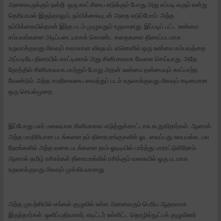
அனைவருக்கும் நன்றி. ஒரு காட்சியை எடுக்கும் போது அது எப்படி வரும் என்று
தெரியாமல் இருந்தாலும், நம்பிக்கையுடன் அதை எடுப்போம். அந்த
நம்பிக்கையில்தான் இந்த படம் முழுவதும் உருவானது. இப்படிப் பட்ட உண்மை
சம்பவங்களை அடிப்படையாகக் கொண்ட கதைகளை திரைப்படமாக
உருவாக்குவது மிகவும் சவாலான விஷயம். ஏனெனில் ஒரு உண்மை சம்பவத்தை
அப்படியே திரையில் காட்டினால் அது சினிமாவாக வேலை செய்யாது. அதே
நேரத்தில் சினிமாவாக மாற்றும் போது அதன் உண்மை தன்மையும் காப்பாற்ற
வேண்டும். அந்த சமநிலையை வைத்துப் படம் உருவாக்குவது மிகவும் கடினமான
ஒரு செயல்முறை.
இப்போது பலர் மலையாள சினிமாவை எடுத்துக்காட்டாக கூறுகிறார்கள். ஆனால்
அந்த மாதிரியான படங்களை நம் திரையரங்குகளில் ஓட வைப்பது சுலபமல்ல. பல
நேரங்களில் அந்த வகை படங்களை நாம் ஓடிடியில் பார்த்து பாராட்டுகிறோம்.
ஆனால் தமிழ் ரசிகர்கள் திரையரங்கில் ரசிக்கும் வகையில் ஒரு படமாக
உருவாக்குவது மிகவும் முக்கியமானது.
அந்த முயற்சியில் எங்கள் குழுவில் உள்ள அனைவரும் பெரிய ஆதரவாக
இருந்தார்கள். ஒளிப்பதிவாளர், எடிட்டர் உள்ளிட்ட தொழில்நுட்பக் குழுவினர்