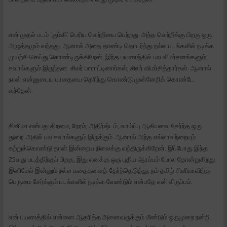
என் முதல் படம் ‘கும்கி’ பெரிய வெற்றியை பெற்றது. அந்த வெற்றிக்கு பிறகு ஒரு
அழுத்தமும் வந்தது. ஆனால் அதை தாண்டி தொடர்ந்து நல்ல படங்களில் நடிக்க
முயற்சி செய்து கொண்டிருக்கிறேன். இந்த பயணத்தில் பல விமர்சனங்களும்,
சவால்களும் இருந்தன. சிலர் பாராட்டினார்கள், சிலர் விமர்சித்தார்கள். ஆனால்
நான் என்னுடைய பாதையை தெரிந்து கொண்டு முன்னேறிக் கொண்டே
வந்தேன்.
சினிமா என்பது திறமை, நேரம், அதிர்ஷ்டம், வாய்ப்பு ஆகியவை சேர்ந்த ஒரு
துறை. அதில் பல சவால்களும் இருக்கும். ஆனால் அந்த எல்லாவற்றையும்
கற்றுக்கொண்டு தான் இன்றைய நிலைக்கு வந்திருக்கிறேன். இப்போது இந்த
25வது படத்திற்குப் பிறகு, இது எனக்கு ஒரு புதிய ஆரம்பம் போல தோன்றுகிறது.
இனிமேல் இன்னும் நல்ல கதைகளைத் தேர்ந்தெடுத்து, நம் தமிழ் சினிமாவிற்கு
பெருமை சேர்க்கும் படங்களில் நடிக்க வேண்டும் என்பதே என் விருப்பம்.
என் பயணத்தில் என்னை ஆதரித்த அனைவருக்கும் மீண்டும் ஒருமுறை நன்றி.