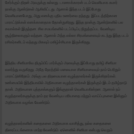
சேர்க்கும் திறன் அவருக்கு உள்ளது. டாணாக்காரன் படம் வெளியாக சுமார்
நான்கு ஆண்டுகள் ஆகிவிட்டது. ஆனால் இந்த படம் இப்போது
வெளியானபோது, அது எனக்கு புதிய உணர்வை தந்தது. இப்படத்திற்கான
பாராட்டுக்கள் எனக்கானதாக தோன்றுகிறது. இந்த நான்கு ஆண்டுகளில் பல
சவால்கள் இருந்தன. சில சமயங்களில் படப்பிடிப்பு நிறுத்தப்பட வேண்டிய
சூழ்நிலைகளும் வந்தன. ஆனால் அந்த எல்லா சிரமங்களையும் கடந்து இந்த படம்
ரசிகர்களிடம் வந்தது மிகவும் மகிழ்ச்சியாக இருக்கிறது.
இந்திய சினிமாவே திரும்பிப் பார்க்கும் அளவுக்கு இப்போது தமிழ் சினிமா
வளர்ந்து வருகிறது. அதே நேரத்தில் மலையாள சினிமாவையும் நாம் பெரிதும்
பாராட்டுகிறோம். அங்கு பல திறமையான எழுத்தாளர்கள் இருக்கிறார்கள்.
உண்மையில் இந்தியாவில் அதிகமான எழுத்தாளர்கள் இருக்கும் இடம் தமிழ்நாடு
தான். அதிகமான புத்தகங்களும் இங்குதான் வெளியாகின்றன. ஆனால் நம்
எழுத்தாளர்களுக்கு நாம் தர வேண்டிய மரியாதை மற்றும் வாய்ப்புகளை இன்னும்
அதிகமாக வழங்க வேண்டும்.
எழுத்தாளர்களின் கதைகளை அதிகமாக வாசித்து, நல்ல கதைகளை
திரைப்படங்களாக மாற்ற வேண்டும். ஏனெனில் சினிமா என்பது வெறும்