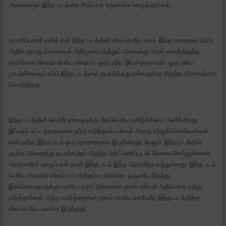
அனைவரும் இந்த படத்தை சிறப்பாக உருவாக்க உழைத்தார்கள்.
தயாரிப்பாளர் லலித் சார் இந்த படத்தின் மிகப்பெரிய பலம். இந்த கதையை நம்பி,
அதில் தனது மகனையும் அறிமுகப்படுத்தும் அளவுக்கு அவர் வைத்திருந்த
நம்பிக்கை மிகவும் பெரிய விஷயம். ஒரு புதிய இயக்குநரையும், ஒரு புதிய
முயற்சியையும் நம்பி இந்த படத்தை தயாரித்தது எங்களுக்கு மிகுந்த உற்சாகத்தை
கொடுத்தது.
இந்த படத்தின் வெற்றி எங்களுக்கு மிகப்பெரிய மகிழ்ச்சியை அளிக்கிறது.
இப்படிப் பட்ட கதைகளை நம்பி எடுத்தால் மக்கள் அதை ஏற்றுக்கொள்வார்கள்
என்பதற்கு இந்த படம் ஒரு உதாரணமாக இருக்கிறது. மேலும் இந்த படத்தில்
நடித்த அனைத்து நடிகர்களும் மிகுந்த அர்ப்பணிப்புடன் வேலை செய்துள்ளனர்.
அவர்களின் உழைப்பால் தான் இந்த படம் இந்த அளவிற்கு வந்துள்ளது. இந்த படம்
பெரிய அளவில் விளம்பரப்படுத்தப்படவில்லை, ஒருவரிடமிருந்து
இன்னொருவருக்கு பரவிய பாராட்டுக்களால் தான் மக்கள் அதிகமாக வந்து
பார்த்தார்கள். அந்த வார்த்தைகள் மூலம் பரவிய வரவேற்பு இந்த படத்திற்கு
மிகப்பெரிய பலமாக இருந்தது.