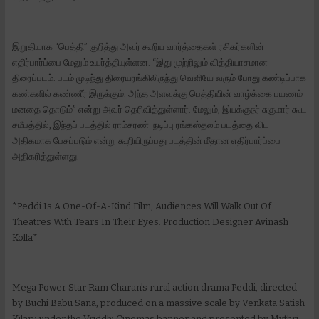
இறுதியாக “பெத்தி” குறித்து அவர் கூறிய வார்த்தைகள் ரசிகர்களின்
எதிர்பார்ப்பை மேலும் உயர்த்தியுள்ளன. “இது முற்றிலும் வித்தியாசமான
திரைப்படம். படம் முடிந்து திரையரங்கிலிருந்து வெளியே வரும் போது கண்டிப்பாக
கண்களில் கண்ணீர் இருக்கும். அந்த அளவுக்கு பெத்தியின் வாழ்க்கை பயணம்
மனதை தொடும்” என்று அவர் தெரிவித்துள்ளார். மேலும், இயக்குநர் சுகுமார் கூட
சமீபத்தில், இந்தப் படத்தில் ராம்சரண் நடிப்பு ரங்கஸ்தலம் படத்தை விட
அதிகமாக பேசப்படும் என்று கூறியிருப்பது படத்தின் மீதான எதிர்பார்ப்பை
அதிகரித்துள்ளது.
*Peddi Is A One-Of-A-Kind Film, Audiences Will Walk Out Of
Theatres With Tears In Their Eyes: Production Designer Avinash
Kolla*
Mega Power Star Ram Charan's rural action drama Peddi, directed
by Buchi Babu Sana, produced on a massive scale by Venkata Satish
Kilaru under the Vriddhi Cinemas banner and presented by Mythri