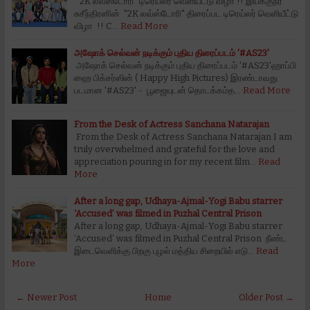
"2K லவ்ஸ்டோரி" டிரெய்லர் வெளியீட்டு விழா !! இயக்குநர்
சுசீந்திரனின் "2K லவ்ஸ்டோரி" திரைப்பட டிரெய்லர் வெளியீட்டு
விழா !! C…
Read More
அஷோக் செல்வன் நடிக்கும் புதிய திரைப்படம் '#AS23'
அஷோக் செல்வன் நடிக்கும் புதிய திரைப்படம் '#AS23'ஹாப்பி
ஹை பிக்சர்ஸின் ( Happy High Pictures) இரண்டாவது
படமான '#AS23' - பூஜையுடன் தொடக்கம்த…
Read More
From the Desk of Actress Sanchana Natarajan
From the Desk of Actress Sanchana Natarajan I am
truly overwhelmed and grateful for the love and
appreciation pouring in for my recent film…
Read
More
After a long gap, Udhaya-Ajmal-Yogi Babu starrer
‘Accused’ was filmed in Puzhal Central Prison
After a long gap, Udhaya-Ajmal-Yogi Babu starrer
‘Accused’ was filmed in Puzhal Central Prison நீண்ட
இடைவெளிக்கு பிறகு புழல் மத்திய சிறையில் எடு…
Read
More
← Newer Post
Home
Older Post →