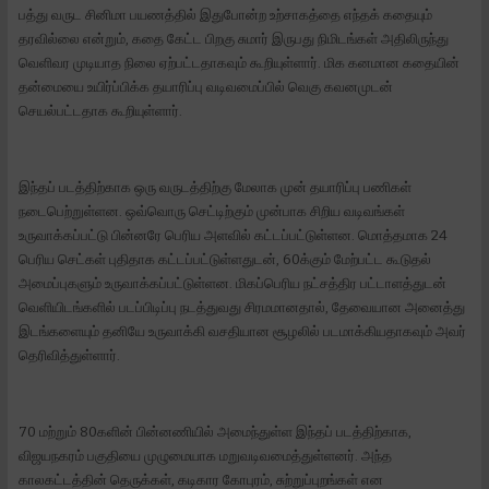
பத்து வருட சினிமா பயணத்தில் இதுபோன்ற உற்சாகத்தை எந்தக் கதையும்
தரவில்லை என்றும், கதை கேட்ட பிறகு சுமார் இருபது நிமிடங்கள் அதிலிருந்து
வெளிவர முடியாத நிலை ஏற்பட்டதாகவும் கூறியுள்ளார். மிக கனமான கதையின்
தன்மையை உயிர்ப்பிக்க தயாரிப்பு வடிவமைப்பில் வெகு கவனமுடன்
செயல்பட்டதாக கூறியுள்ளார்.
இந்தப் படத்திற்காக ஒரு வருடத்திற்கு மேலாக முன் தயாரிப்பு பணிகள்
நடைபெற்றுள்ளன. ஒவ்வொரு செட்டிற்கும் முன்பாக சிறிய வடிவங்கள்
உருவாக்கப்பட்டு பின்னரே பெரிய அளவில் கட்டப்பட்டுள்ளன. மொத்தமாக 24
பெரிய செட்கள் புதிதாக கட்டப்பட்டுள்ளதுடன், 60க்கும் மேற்பட்ட கூடுதல்
அமைப்புகளும் உருவாக்கப்பட்டுள்ளன. மிகப்பெரிய நட்சத்திர பட்டாளத்துடன்
வெளியிடங்களில் படப்பிடிப்பு நடத்துவது சிரமமானதால், தேவையான அனைத்து
இடங்களையும் தனியே உருவாக்கி வசதியான சூழலில் படமாக்கியதாகவும் அவர்
தெரிவித்துள்ளார்.
70 மற்றும் 80களின் பின்னணியில் அமைந்துள்ள இந்தப் படத்திற்காக,
விஜயநகரம் பகுதியை முழுமையாக மறுவடிவமைத்துள்ளனர். அந்த
காலகட்டத்தின் தெருக்கள், கடிகார கோபுரம், சுற்றுப்புறங்கள் என