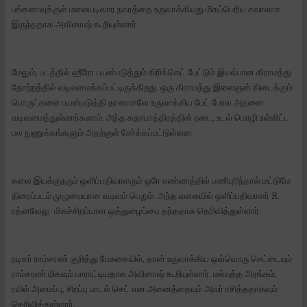
பங்களாவுக்குள் மலையடிவார நகரத்தை உருவாக்கியது மிகப்பெரிய சவாலாக
இருந்ததாக அவினாஷ் கூறியுள்ளார்.
மேலும், படத்தில் ஹீரோ பயன்படுத்தும் கிரிக்கெட் பேட்டும் இயல்பான கிராமத்து
தோற்றத்தில் வடிவமைக்கப்பட்டிருக்கிறது. ஒரு கிராமத்து இளைஞன் கிடைக்கும்
பொருட்களை பயன்படுத்தி தானாகவே உருவாக்கிய பேட் போல அதனை
வடிவமைத்துள்ளார்களாம். அந்த கதாபாத்திரத்தின் நடை, உடல் மொழி உள்ளிட்ட
பல நுணுக்கங்களும் அதற்குள் சேர்க்கப்பட்டுள்ளன.
கலை இயக்குநரும் ஒளிப்பதிவாளரும் ஒரே எண்ணத்தில் பணிபுரிந்தால் மட்டுமே
திரைப்படம் முழுமையான வடிவம் பெறும். அந்த வகையில் ஒளிப்பதிவாளர் R.
ரத்னவேலு மிகச்சிறப்பான ஒத்துழைப்பை தந்ததாக தெரிவித்துள்ளார்.
நடிகர் ராம்சரண் குறித்து பேசுகையில், தான் உருவாக்கிய ஒவ்வொரு செட்டையும்
ராம்சரண் மிகவும் பாராட்டியதாக அவினாஷ் கூறியுள்ளார். மல்யுத்த அரங்கம்,
ரயில் அமைப்பு, சிறப்பு பாடல் செட் என அனைத்தையும் அவர் ரசித்ததாகவும்
தெரிவித்துள்ளார்.