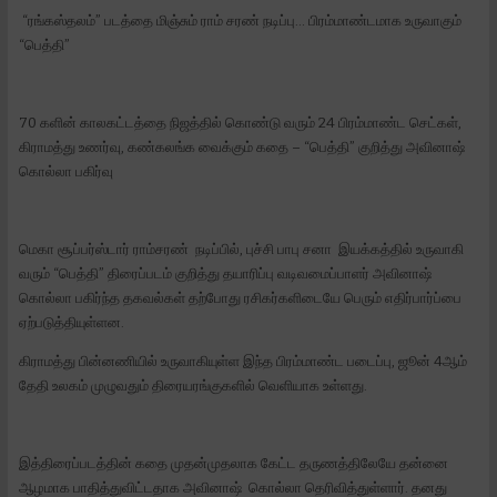
“ரங்கஸ்தலம்” படத்தை மிஞ்சும் ராம் சரண் நடிப்பு… பிரம்மாண்டமாக உருவாகும்
“பெத்தி”
70 களின் காலகட்டத்தை நிஜத்தில் கொண்டு வரும் 24 பிரம்மாண்ட செட்கள்,
கிராமத்து உணர்வு, கண்கலங்க வைக்கும் கதை – “பெத்தி” குறித்து அவினாஷ்
கொல்லா பகிர்வு
மெகா சூப்பர்ஸ்டார் ராம்சரண் நடிப்பில், புச்சி பாபு சனா இயக்கத்தில் உருவாகி
வரும் “பெத்தி” திரைப்படம் குறித்து தயாரிப்பு வடிவமைப்பாளர் அவினாஷ்
கொல்லா பகிர்ந்த தகவல்கள் தற்போது ரசிகர்களிடையே பெரும் எதிர்பார்ப்பை
ஏற்படுத்தியுள்ளன.
கிராமத்து பின்னணியில் உருவாகியுள்ள இந்த பிரம்மாண்ட படைப்பு, ஜூன் 4ஆம்
தேதி உலகம் முழுவதும் திரையரங்குகளில் வெளியாக உள்ளது.
இத்திரைப்படத்தின் கதை முதன்முதலாக கேட்ட தருணத்திலேயே தன்னை
ஆழமாக பாதித்துவிட்டதாக அவினாஷ் கொல்லா தெரிவித்துள்ளார். தனது