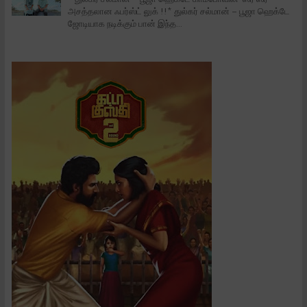
அசத்தலான ஃபர்ஸ்ட் லுக் !!* துல்கர் சல்மான் – பூஜா ஹெக்டே
ஜோடியாக நடிக்கும் பான் இந்த...