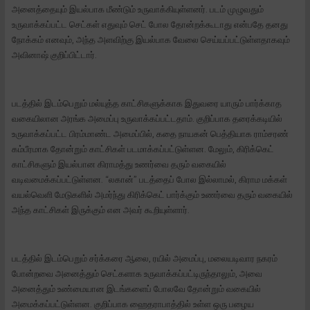
அனைத்தையும் இயல்பாக மீண்டும் உருவாக்கியுள்ளனர். படம் முழுவதும்
உருவாக்கப்பட்ட செட்கள் எதுவும் செட் போல தோன்றக்கூடாது என்பதே தனது
நோக்கம் எனவும், அந்த அளவிற்கு இயல்பாக வேலை செய்யப்பட்டுள்ளதாகவும்
அவினாஷ் குறிப்பிட்டார்.
படத்தில் இடம்பெறும் மல்யுத்த காட்சிகளுக்காக இதுவரை யாரும் பார்க்காத
வகையிலான அரங்க அமைப்பு உருவாக்கப்பட்டதாம். குறிப்பாக தரைக்கடியில்
உருவாக்கப்பட்ட பிரம்மாண்ட அமைப்பில், கதை நாயகன் பெத்தியாக ராம்சரண்
கம்பீரமாக தோன்றும் காட்சிகள் படமாக்கப்பட்டுள்ளன. மேலும், கிரிக்கெட்
காட்சிகளும் இயல்பான கிராமத்து உணர்வை தரும் வகையில்
வடிவமைக்கப்பட்டுள்ளன. “லகான்” படத்தைப் போல இல்லாமல், கிராம மக்கள்
வயல்வெளி மேடுகளில் அமர்ந்து கிரிக்கெட் பார்க்கும் உணர்வை தரும் வகையில்
அந்த காட்சிகள் இருக்கும் என அவர் கூறியுள்ளார்.
படத்தில் இடம்பெறும் சர்க்கரை ஆலை, ரயில் அமைப்பு, மலையடிவார நகரம்
போன்றவை அனைத்தும் செட்களாக உருவாக்கப்பட்டிருந்தாலும், அவை
அனைத்தும் உண்மையான இடங்களைப் போலவே தோன்றும் வகையில்
அமைக்கப்பட்டுள்ளன. குறிப்பாக ஹைதராபாத்தில் உள்ள ஒரு பழைய