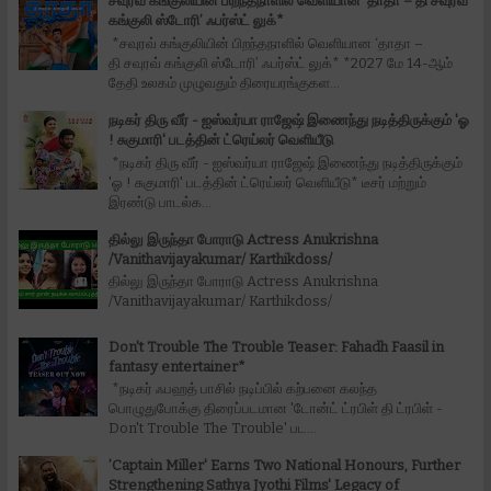
சவுரவ் கங்குலியின் பிறந்தநாளில் வெளியான ‘தாதா – தி சவுரவ்
கங்குலி ஸ்டோரி’ ஃபர்ஸ்ட் லுக்*
*சவுரவ் கங்குலியின் பிறந்தநாளில் வெளியான ‘தாதா –
தி சவுரவ் கங்குலி ஸ்டோரி’ ஃபர்ஸ்ட் லுக்* *2027 மே 14-ஆம்
தேதி உலகம் முழுவதும் திரையரங்குகள...
நடிகர் திரு வீர் - ஐஸ்வர்யா ராஜேஷ் இணைந்து நடித்திருக்கும் 'ஓ
! சுகுமாரி' படத்தின் ட்ரெய்லர் வெளியீடு
*நடிகர் திரு வீர் - ஐஸ்வர்யா ராஜேஷ் இணைந்து நடித்திருக்கும்
'ஓ ! சுகுமாரி' படத்தின் ட்ரெய்லர் வெளியீடு* டீசர் மற்றும்
இரண்டு பாடல்க...
தில்லு இருந்தா போராடு Actress Anukrishna
/Vanithavijayakumar/ Karthikdoss/
தில்லு இருந்தா போராடு Actress Anukrishna
/Vanithavijayakumar/ Karthikdoss/
Don't Trouble The Trouble Teaser: Fahadh Faasil in
fantasy entertainer*
*நடிகர் ஃபஹத் பாசில் நடிப்பில் கற்பனை கலந்த
பொழுதுபோக்கு திரைப்படமான 'டோன்ட் ட்ரபிள் தி ட்ரபிள் -
Don't Trouble The Trouble' பட...
’Captain Miller' Earns Two National Honours, Further
Strengthening Sathya Jyothi Films' Legacy of