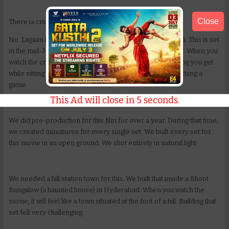
Close
There is cricket in this, right? Will it be like Lagaan?
No. Lagaan is a story that happened during the British era. This is set
in the mid-70s and 80s against a Vizianagaram backdrop. When you
watch the cricket here, it will carry the exact natural feeling you get
while sitting on the ridges of the fields in our villages watching a
game.
This Ad will close in
4
seconds.
We did pre-production for this film for over a year. During that time,
we created miniatures for every single set. We built every set for
this movie in an open ground. We shot entirely in natural light.
We needed a hill station town for this. We built that inside a Bhoot
Bungalow (a haunted house) in Hyderabad. When you watch the
movie, it will feel like a town situated at the foot of a hill. Building that
set felt very challenging.