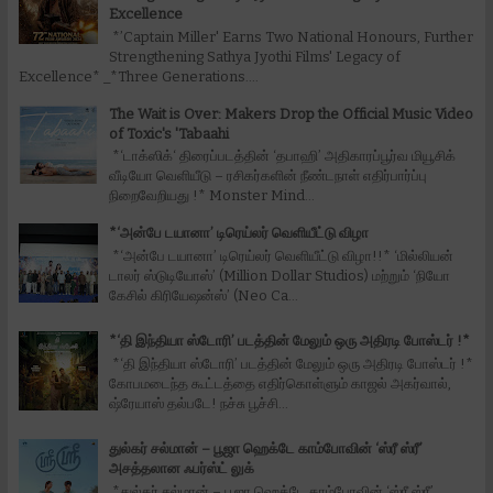
Excellence
*’Captain Miller' Earns Two National Honours, Further
Strengthening Sathya Jyothi Films' Legacy of
Excellence* _*Three Generations....
The Wait is Over: Makers Drop the Official Music Video
of Toxic's 'Tabaahi
*‘டாக்ஸிக்‘ திரைப்படத்தின் ‘தபாஹி’ அதிகாரப்பூர்வ மியூசிக்
வீடியோ வெளியீடு – ரசிகர்களின் நீண்டநாள் எதிர்பார்ப்பு
நிறைவேறியது !* Monster Mind...
*‘அன்பே டயானா’ டிரெய்லர் வெளியீட்டு விழா
*‘அன்பே டயானா’ டிரெய்லர் வெளியீட்டு விழா!!* ‘மில்லியன்
டாலர் ஸ்டுடியோஸ்’ (Million Dollar Studios) மற்றும் ‘நியோ
கேசில் கிரியேஷன்ஸ்’ (Neo Ca...
*‘தி இந்தியா ஸ்டோரி’ படத்தின் மேலும் ஒரு அதிரடி போஸ்டர் !*
*‘தி இந்தியா ஸ்டோரி’ படத்தின் மேலும் ஒரு அதிரடி போஸ்டர் !*
கோபமடைந்த கூட்டத்தை எதிர்கொள்ளும் காஜல் அகர்வால்,
ஷ்ரேயாஸ் தல்படே! நச்சு பூச்சி...
துல்கர் சல்மான் – பூஜா ஹெக்டே காம்போவின் ‘ஸ்ரீ ஸ்ரீ’
அசத்தலான ஃபர்ஸ்ட் லுக்
*துல்கர் சல்மான் – பூஜா ஹெக்டே காம்போவின் ‘ஸ்ரீ ஸ்ரீ’