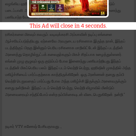
வழங்கிய ஹரிஷுக்கு நன்றி. அவர் மிகவும் நம்பிக்கையுடன் செயல்படும்
படைப்பாளி. அவருடைய அடுத்தடுத்த படங்களிலும் தொடர்ந்து இணைந்து
பணியாற்ற வேண்டும் என்பது என்னுடைய விருப்பம்.
This Ad will close in
3
seconds.
வடிவுக்கரசி அம்மாவும், யோகி பாபு அண்ணாவும் இணைந்த காட்சிகள்
ரசிகர்களை மிகவும் கவரும். வடிவுக்கரசி அம்மாவின் நடிப்பு எங்களை
ஆச்சரியப்படுத்தியது. ஏற்கனவே அவருடைய ரசிகனாக இருந்த நான், இந்தப்
படத்திற்குப் பிறகு இன்னும் பெரிய ரசிகனாக மாறிவிட்டேன்.இந்தப் படத்தின்
அனைத்து தொழில்நுட்பக் கலைஞர்களும் மிகச் சிறப்பாக உழைத்துள்ளனர்.
எங்கள் முழு குழுவும் ஒரு குடும்பம் போல இணைந்து பணியாற்றியது இந்தப்
படத்தின் மிகப்பெரிய பலம். இந்தப் படம் வெற்றி பெற்று, ஹரிஷின் முகத்தில் அந்த
மகிழ்ச்சியைப் பார்ப்பதற்காக காத்திருக்கிறேன். ஒரு அண்ணன் தனது தம்பி
வெற்றி பெறுவதைப் பார்ப்பது போல அந்த மகிழ்ச்சி இருக்கும்.அனைவருக்கும்
எனது நன்றிகள். இந்தப் படம் வெற்றி பெற்று, வெற்றி விழாவில் மீண்டும்
அனைவரையும் சந்திப்போம் என்ற நம்பிக்கையுடன் விடைபெறுகிறேன். நன்றி.”
நடிகர் VTV கணேஷ் பேசியதாவது..,