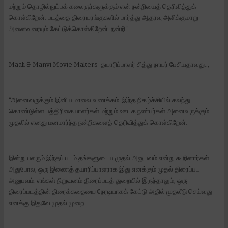
மற்றும் தொழில்நுட்பக் கலைஞர்களுக்கும் என் நன்றியைத் தெரிவித்துக்
கொள்கிறேன். படத்தை திரையரங்குகளில் பார்த்து ஆதரவு அளிக்குமாறு
அனைவரையும் கேட்டுக்கொள்கிறேன். நன்றி.”
Maali & Manvi Movie Makers தயாரிப்பாளர் சித்து நாயர் பேசியதாவது..,
“அனைவருக்கும் இனிய மாலை வணக்கம். இந்த நிகழ்ச்சியில் கலந்து
கொண்டுள்ள பத்திரிகையாளர்கள் மற்றும் ஊடக நண்பர்கள் அனைவருக்கும்
முதலில் எனது மனமார்ந்த நன்றிகளைத் தெரிவித்துக் கொள்கிறேன்.
இன்று பலரும் இந்தப் படம் தங்களுடைய முதல் அனுபவம் என்று கூறினார்கள்.
அதுபோல, ஒரு இணைத் தயாரிப்பாளராக இது எனக்கும் முதல் திரைப்பட
அனுபவம். எங்கள் நிறுவனம் திரைப்படத் துறையில் இருந்தாலும், ஒரு
திரைப்படத்தின் திரைக்கதையை நேரடியாகக் கேட்டு அதில் முதலீடு செய்வது
எனக்கு இதுவே முதல் முறை.