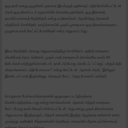
ஒரு நாள் எனது குழுவினர் மூலமாக இயக்குநர் ஹரிஷைப் பற்றி கேள்விப்பட்டேன்.
அவர் ஒரு திரைப்படம் உருவாக்கிக் கொண்டிருக்கிறார், ஒரு இணைத்
தயாரிப்பாளரைத் தேடுகிறார் என்று கூறினார்கள். அதன்பிறகு அவரைச்
சந்திக்கச் சென்றேன். வாழ்க்கையில் முதல் முறையாக ஒரு திரைக்கதையை
முழுமையாகக் கேட்கப் போகிறேன் என்ற அனுபவம் அது.
இரவு நேரத்தில் அவரது அலுவலகத்திற்கு சென்றோம். ஹரிஷ் கதையை
விவரிக்கத் தொடங்கினார். முதல் பாதி கதையைச் சொல்லவே சுமார் 45
நிமிடங்கள் எடுத்துக்கொண்டார். நான் அப்போது அவரிடம், ‘பட்ஜெட் மற்றும் நிதி
விஷயங்களைப் பற்றி பேசலாமா?’ என்று கேட்டேன். ஆனால் அவர், ‘இன்னும்
இரண்டாம் பாதி இருக்கிறது. அதையும் கேட்ட பிறகு பேசலாம்’ என்றார்.
பொதுவாக பேச்சுவார்த்தைகளில் ஒருவருடைய ஆர்வத்தை
வெளிப்படுத்தக்கூடாது என்று சொல்வார்கள். ஆனால் அந்தக் கதையை
கேட்டபோது நான் மிகவும் ஈர்க்கப்பட்டேன். அது எனது முதல் திரைக்கதை
அனுபவமாக இருந்தாலும், அந்தக் கதையில் இருந்த ஆழத்தை என்னால் உணர
முடிந்தது. ஹரிஷின் சிந்தனையின் தெளிவும், கதையின் மீதான நம்பிக்கையும்
என்னை மிகவும் கவர்ந்தது.