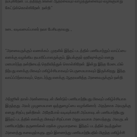
நம்புகிறேன். படத்திற்கு உங்கள் ஆதரவையும் வாழ்த்துகளையும் வழங்குமாறு
கேட்டுக்கொள்கிறேன். நன்றி.”
உடை வடிவமைப்பாளர் நவா பேசியதாவது..,
“அனைவருக்கும் வணக்கம். முதலில் இந்தப் படத்தில் பணியாற்றும் வாய்ப்பை
எனக்கு வழங்கிய தயாரிப்பாளருக்கும், இயக்குநர் ஹரிஷுக்கும் எனது
மனமார்ந்த நன்றியைத் தெரிவித்துக் கொள்கிறேன். இன்று இந்த மேடையில்
நிற்பது எனக்கு மிகவும் மகிழ்ச்சியாகவும் பெருமையாகவும் இருக்கிறது. இந்த
வாய்ப்பிற்காகவும், தொடர்ந்து எனக்கு ஆதரவளித்த அனைவருக்கும் நன்றி.
அர்ஜூன் தாஸ் அண்ணாவுடன் மீண்டும் பணியாற்றியது மிகவும் மகிழ்ச்சியாக
இருந்தது. அவர் முழுமையான ஒத்துழைப்பை வழங்கினார். அதற்காக அவருக்கு
எனது சிறப்பு நன்றிகள். அதேபோல் வடிவுக்கரசி அம்மாவுடன் பணியாற்றியது
இந்தப் படத்தில் எனக்கு மிகவும் சிறப்பான அனுபவமாக அமைந்தது. அவருடன்
பணியாற்றிய தருணங்கள் மறக்க முடியாதவை. இந்தப் படத்தில் நடித்துள்ள
அனைத்து கலைஞர்களுடனும் இணைந்து பணியாற்றியதில் மிகுந்த மகிழ்ச்சி