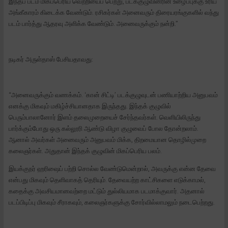
இந்தப் படம் மிகப்பெரிய வெற்றியைப் பெற்று, படக்குழுவினரின் உழைப்புக்கு உரிய
அங்கீகாரம் கிடைக்க வேண்டும். ரசிகர்கள் அனைவரும் திரையரங்குகளில் வந்து
படம் பார்த்து ஆதரவு அளிக்க வேண்டும். அனைவருக்கும் நன்றி.”
நடிகர் அருள்தாஸ் பேசியதாவது:
“அனைவருக்கும் வணக்கம். ‘கான் சிட்டி’ படக்குழுவுடன் பணியாற்றிய அனுபவம்
எனக்கு மிகவும் மகிழ்ச்சியானதாக இருந்தது. இந்தக் குழுவில்
பெரும்பாலானோர் இளம் தலைமுறையைச் சேர்ந்தவர்கள். வெளியிலிருந்து
பார்க்கும்போது ஒரு கல்லூரி ஆண்டு விழா குழுவைப் போல தோன்றலாம்.
ஆனால் அவர்கள் அனைவரும் அனுபவம் மிக்க, திறமையான தொழில்முறை
கலைஞர்கள். அதுதான் இந்தக் குழுவின் மிகப்பெரிய பலம்.
இயக்குநர் ஹரிஷைப் பற்றி சொல்ல வேண்டுமென்றால், அவருக்கு என்ன தேவை
என்பது மிகவும் தெளிவாகத் தெரியும். தேவையற்ற காட்சிகளை எடுக்காமல்,
கதைக்கு அவசியமானவற்றை மட்டும் துல்லியமாக படமாக்குவார். அதனால்
படப்பிடிப்பு மிகவும் சீராகவும், கலைஞர்களுக்கு சோர்வில்லாமலும் நடைபெற்றது.