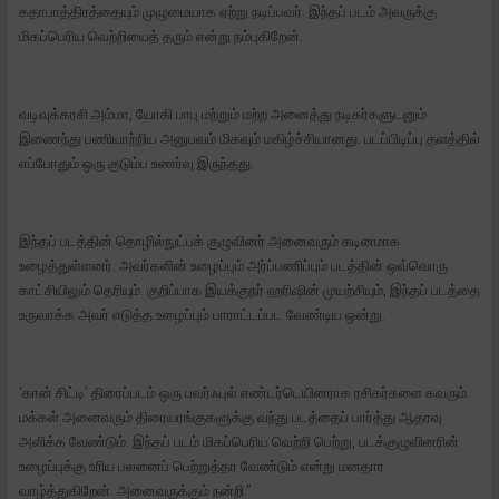
கதாபாத்திரத்தையும் முழுமையாக ஏற்று நடிப்பவர். இந்தப் படம் அவருக்கு
மிகப்பெரிய வெற்றியைத் தரும் என்று நம்புகிறேன்.
வடிவுக்கரசி அம்மா, யோகி பாபு மற்றும் மற்ற அனைத்து நடிகர்களுடனும்
இணைந்து பணியாற்றிய அனுபவம் மிகவும் மகிழ்ச்சியானது. படப்பிடிப்பு தளத்தில்
எப்போதும் ஒரு குடும்ப உணர்வு இருந்தது.
இந்தப் படத்தின் தொழில்நுட்பக் குழுவினர் அனைவரும் கடினமாக
உழைத்துள்ளனர். அவர்களின் உழைப்பும் அர்ப்பணிப்பும் படத்தின் ஒவ்வொரு
காட்சியிலும் தெரியும். குறிப்பாக இயக்குநர் ஹரிஷின் முயற்சியும், இந்தப் படத்தை
உருவாக்க அவர் எடுத்த உழைப்பும் பாராட்டப்பட வேண்டிய ஒன்று.
‘கான் சிட்டி’ திரைப்படம் ஒரு பவர்ஃபுல் எண்டர்டெயினராக ரசிகர்களை கவரும்.
மக்கள் அனைவரும் திரையரங்குகளுக்கு வந்து படத்தைப் பார்த்து ஆதரவு
அளிக்க வேண்டும். இந்தப் படம் மிகப்பெரிய வெற்றி பெற்று, படக்குழுவினரின்
உழைப்புக்கு உரிய பலனைப் பெற்றுத்தர வேண்டும் என்று மனதார
வாழ்த்துகிறேன். அனைவருக்கும் நன்றி.”