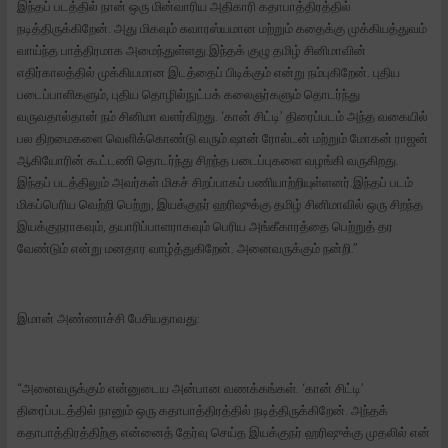
இந்தப் படத்தில் நான் ஒரு மின்வாரிய அதிகாரி கதாபாத்திரத்தில்
நடித்திருக்கிறேன். அது மிகவும் சுவாரஸ்யமான மற்றும் கதைக்கு முக்கியத்துவம்
வாய்ந்த பாத்திரமாக அமைந்துள்ளது.இந்தக் குழு தமிழ் சினிமாவின்
எதிர்காலத்தில் முக்கியமான இடத்தைப் பிடிக்கும் என்று நம்புகிறேன். புதிய
படைப்பாளிகளும், புதிய தொழில்நுட்பக் கலைஞர்களும் தொடர்ந்து
வருவதால்தான் நம் சினிமா வளர்கிறது. ‘கான் சிட்டி’ திரைப்படம் அந்த வகையில்
பல திறமைகளை வெளிக்கொண்டு வரும்.ஷான் ரோல்டன் மற்றும் மோகன் ராஜன்
ஆகியோரின் கூட்டணி தொடர்ந்து சிறந்த படைப்புகளை வழங்கி வருகிறது.
இந்தப் படத்திலும் அவர்கள் மிகச் சிறப்பாகப் பணியாற்றியுள்ளனர்.இந்தப் படம்
மிகப்பெரிய வெற்றி பெற்று, இயக்குநர் ஹரிஷுக்கு தமிழ் சினிமாவில் ஒரு சிறந்த
இயக்குநராகவும், தயாரிப்பாளராகவும் பெரிய அங்கீகாரத்தை பெற்றுத் தர
வேண்டும் என்று மனதார வாழ்த்துகிறேன். அனைவருக்கும் நன்றி.”
இமான் அண்ணாச்சி பேசியதாவது:
“அனைவருக்கும் என்னுடைய அன்பான வணக்கங்கள். ‘கான் சிட்டி’
திரைப்படத்தில் நானும் ஒரு கதாபாத்திரத்தில் நடித்திருக்கிறேன். அந்தக்
கதாபாத்திரத்திற்கு என்னைத் தேர்வு செய்த இயக்குநர் ஹரிஷுக்கு முதலில் என்