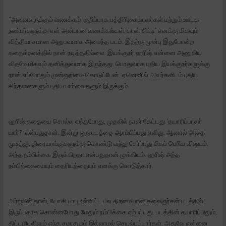
“அனைவருக்கும் வணக்கம். குறிப்பாக பத்திரிகையாளர்கள் மற்றும் ஊடக
நண்பர்களுக்கு என் அன்பான வணக்கங்கள்.‘கான் சிட்டி’ எனக்கு மிகவும்
வித்தியாசமான அனுபவமாக அமைந்த படம். இதற்கு முன்பு இதுபோன்ற
கதைக்களத்தில் நான் நடித்ததில்லை. இயக்குநர் ஹரிஷ் என்னை அணுகிய
விதமே மிகவும் தனித்துவமாக இருந்தது. பொதுவாக புதிய இயக்குநர்களுக்கு
நான் எப்போதும் முன்னுரிமை கொடுப்பேன். ஏனெனில் அவர்களிடம் புதிய
சிந்தனைகளும் புதிய பார்வைகளும் இருக்கும்.
ஹரிஷ் கதையை சொல்ல வந்தபோது, முதலில் நான் கேட்டது ‘தயாரிப்பாளர்
யார்?’ என்பதுதான். இன்று ஒரு படத்தை ஆரம்பிப்பது எளிது. ஆனால் அதை
முடித்து, திரையரங்குகளுக்கு கொண்டு வந்து சேர்ப்பது மிகப் பெரிய விஷயம்.
அந்த நம்பிக்கை இருக்கிறதா என்பதுதான் முக்கியம். ஹரிஷ் அந்த
நம்பிக்கையையும் தைரியத்தையும் எனக்கு கொடுத்தார்.
அர்ஜூன் தாஸ், யோகி பாபு உள்ளிட்ட பல திறமையான கலைஞர்கள் படத்தில்
இருப்பதாக சொன்னபோது மேலும் நம்பிக்கை ஏற்பட்டது. படத்தின் தயாரிப்பிலும்,
திட்டமிடலிலும் எந்த சமரசமும் இல்லாமல் செயல்பட்டார்கள். அதுவே என்னை