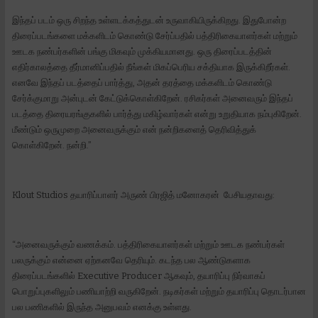
இந்தப் படம் ஒரு சிறந்த உள்ளடக்கத்துடன் உருவாகியிருக்கிறது. இதுபோன்ற
திரைப்படங்களை மக்களிடம் கொண்டு சேர்ப்பதில் பத்திரிகையாளர்கள் மற்றும்
ஊடக நண்பர்களின் பங்கு மிகவும் முக்கியமானது. ஒரு திரைப்படத்தின்
எதிர்காலத்தை தீர்மானிப்பதில் நீங்கள் மிகப்பெரிய சக்தியாக இருக்கிறீர்கள்.
எனவே இந்தப் படத்தைப் பார்த்து, அதன் தரத்தை மக்களிடம் கொண்டு
சேர்க்குமாறு அன்புடன் கேட்டுக்கொள்கிறேன். ரசிகர்கள் அனைவரும் இந்தப்
படத்தை திரையரங்குகளில் பார்த்து மகிழ்வார்கள் என்று உறுதியாக நம்புகிறேன்.
மீண்டும் ஒருமுறை அனைவருக்கும் என் நன்றிகளைத் தெரிவித்துக்
கொள்கிறேன். நன்றி.”
Klout Studios தயாரிப்பாளர் அருண் பிரஜித் மனோகரன் பேசியதாவது:
“அனைவருக்கும் வணக்கம். பத்திரிகையாளர்கள் மற்றும் ஊடக நண்பர்கள்
பலருக்கும் என்னை ஏற்கனவே தெரியும். கடந்த பல ஆண்டுகளாக
திரைப்படங்களில் Executive Producer ஆகவும், தயாரிப்பு நிர்வாகப்
பொறுப்புகளிலும் பணியாற்றி வருகிறேன். நடிகர்கள் மற்றும் தயாரிப்பு தொடர்பான
பல பணிகளில் இருந்த அனுபவம் எனக்கு உள்ளது.