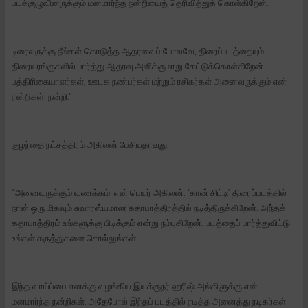
படக்குழுவினருக்கும் மனமார்ந்த நன்றியைத் தெரிவித்துக் கொள்கிறேன்.
டிரைலருக்கு நீங்கள் கொடுத்த ஆதரவைப் போலவே, திரைப்படத்தையும்
திரையரங்குகளில் பார்த்து ஆதரவு அளிக்குமாறு கேட்டுக்கொள்கிறேன்.
பத்திரிகையாளர்கள், ஊடக நண்பர்கள் மற்றும் ரசிகர்கள் அனைவருக்கும் என்
நன்றிகள். நன்றி.”
குழந்தை நட்சத்திரம் அகிலன் பேசியதாவது:
“அனைவருக்கும் வணக்கம். என் பெயர் அகிலன். ‘கான் சிட்டி’ திரைப்படத்தில்
நான் ஒரு மிகவும் சுவாரஸ்யமான கதாபாத்திரத்தில் நடித்திருக்கிறேன். அந்தக்
கதாபாத்திரம் உங்களுக்கு பிடிக்கும் என்று நம்புகிறேன். படத்தைப் பார்த்துவிட்டு
உங்கள் கருத்துகளை சொல்லுங்கள்.
இந்த வாய்ப்பை எனக்கு வழங்கிய இயக்குநர் ஹரிஷ் அங்கிளுக்கு என்
மனமார்ந்த நன்றிகள். அதேபோல் இந்தப் படத்தில் நடித்த அனைத்து நடிகர்கள்