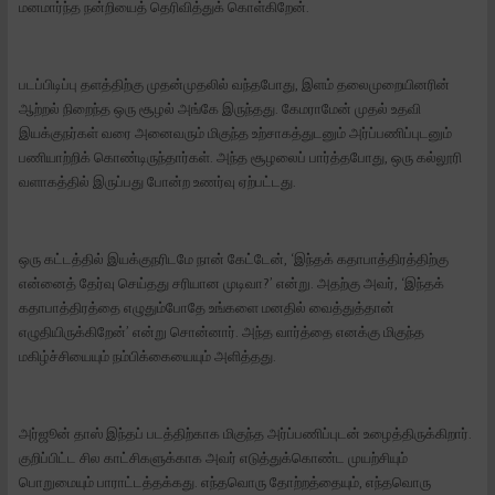
மனமார்ந்த நன்றியைத் தெரிவித்துக் கொள்கிறேன்.
படப்பிடிப்பு தளத்திற்கு முதன்முதலில் வந்தபோது, இளம் தலைமுறையினரின்
ஆற்றல் நிறைந்த ஒரு சூழல் அங்கே இருந்தது. கேமராமேன் முதல் உதவி
இயக்குநர்கள் வரை அனைவரும் மிகுந்த உற்சாகத்துடனும் அர்ப்பணிப்புடனும்
பணியாற்றிக் கொண்டிருந்தார்கள். அந்த சூழலைப் பார்த்தபோது, ஒரு கல்லூரி
வளாகத்தில் இருப்பது போன்ற உணர்வு ஏற்பட்டது.
ஒரு கட்டத்தில் இயக்குநரிடமே நான் கேட்டேன், ‘இந்தக் கதாபாத்திரத்திற்கு
என்னைத் தேர்வு செய்தது சரியான முடிவா?’ என்று. அதற்கு அவர், ‘இந்தக்
கதாபாத்திரத்தை எழுதும்போதே உங்களை மனதில் வைத்துத்தான்
எழுதியிருக்கிறேன்’ என்று சொன்னார். அந்த வார்த்தை எனக்கு மிகுந்த
மகிழ்ச்சியையும் நம்பிக்கையையும் அளித்தது.
அர்ஜூன் தாஸ் இந்தப் படத்திற்காக மிகுந்த அர்ப்பணிப்புடன் உழைத்திருக்கிறார்.
குறிப்பிட்ட சில காட்சிகளுக்காக அவர் எடுத்துக்கொண்ட முயற்சியும்
பொறுமையும் பாராட்டத்தக்கது. எந்தவொரு தோற்றத்தையும், எந்தவொரு