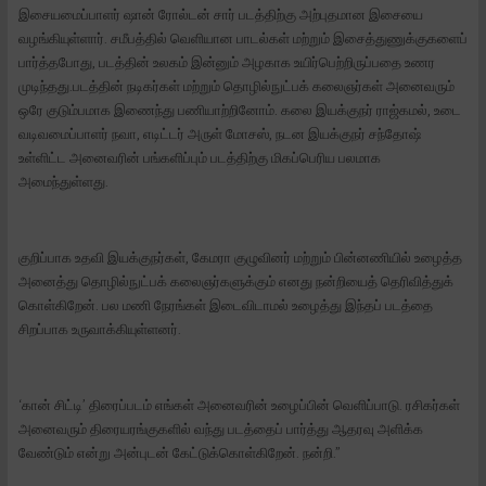
இசையமைப்பாளர் ஷான் ரோல்டன் சார் படத்திற்கு அற்புதமான இசையை
வழங்கியுள்ளார். சமீபத்தில் வெளியான பாடல்கள் மற்றும் இசைத்துணுக்குகளைப்
பார்த்தபோது, படத்தின் உலகம் இன்னும் அழகாக உயிர்பெற்றிருப்பதை உணர
முடிந்தது.படத்தின் நடிகர்கள் மற்றும் தொழில்நுட்பக் கலைஞர்கள் அனைவரும்
ஒரே குடும்பமாக இணைந்து பணியாற்றினோம். கலை இயக்குநர் ராஜ்கமல், உடை
வடிவமைப்பாளர் நவா, எடிட்டர் அருள் மோசஸ், நடன இயக்குநர் சந்தோஷ்
உள்ளிட்ட அனைவரின் பங்களிப்பும் படத்திற்கு மிகப்பெரிய பலமாக
அமைந்துள்ளது.
குறிப்பாக உதவி இயக்குநர்கள், கேமரா குழுவினர் மற்றும் பின்னணியில் உழைத்த
அனைத்து தொழில்நுட்பக் கலைஞர்களுக்கும் எனது நன்றியைத் தெரிவித்துக்
கொள்கிறேன். பல மணி நேரங்கள் இடைவிடாமல் உழைத்து இந்தப் படத்தை
சிறப்பாக உருவாக்கியுள்ளனர்.
‘கான் சிட்டி’ திரைப்படம் எங்கள் அனைவரின் உழைப்பின் வெளிப்பாடு. ரசிகர்கள்
அனைவரும் திரையரங்குகளில் வந்து படத்தைப் பார்த்து ஆதரவு அளிக்க
வேண்டும் என்று அன்புடன் கேட்டுக்கொள்கிறேன். நன்றி.”