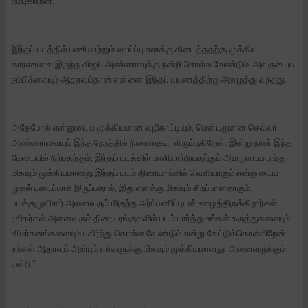
நம்புகிறேன்.
இந்தப் படத்தில் பணியாற்றும் வாய்ப்பு எனக்கு கிடைத்ததற்கு முக்கிய
காரணமாக இருந்த விஜய் அண்ணாவுக்கு நன்றி சொல்ல வேண்டும். அவருடைய
நம்பிக்கையும் ஆதரவும்தான் என்னை இந்தப் பயணத்திற்கு அழைத்து வந்தது.
அதேபோல் என்னுடைய முக்கியமான வழிகாட்டியும், மென்டருமான செல்வா
அண்ணாவையும் இந்த நேரத்தில் நினைவுகூர விரும்புகிறேன். இன்று நான் இந்த
மேடையில் நிற்பதற்கும், இந்தப் படத்தில் பணியாற்றியதற்கும் அவருடைய பங்கு
மிகவும் முக்கியமானது.இந்தப் படம் திரையரங்கில் வெளியாகும் என்னுடைய
முதல் படைப்பாக இருப்பதால், இது எனக்கு மிகவும் சிறப்பானதாகும்.
படக்குழுவினர் அனைவரும் மிகுந்த அர்ப்பணிப்புடன் உழைத்திருக்கிறார்கள்.
ரசிகர்கள் அனைவரும் திரையரங்குகளில் படம் பார்த்து உங்கள் கருத்துகளையும்
விமர்சனங்களையும் பகிர்ந்து கொள்ள வேண்டும் என்று கேட்டுக்கொள்கிறேன்.
உங்கள் ஆதரவும் அன்பும் எங்களுக்கு மிகவும் முக்கியமானது. அனைவருக்கும்
நன்றி.”