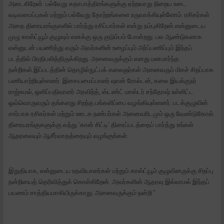
அடைகிறேன். பல்வேறு கதாபாத்திரங்களுக்கு ஏற்றவாறு நிறைய உடை
வடிவமைப்புகள் மற்றும் பல்வேறு தோற்றங்களை உருவாக்கியுள்ளோம். ரசிகர்கள்
அதை திரையரங்குகளில் பார்த்து ரசிப்பார்கள் என்று நம்புகிறேன்.என்னுடைய
முழு காஸ்ட்யூம் குழுவும் எனக்கு ஒரு குடும்பம் போன்றது. பல ஆண்டுகளாக
என்னுடன் பயணித்து வரும் அவர்களின் உழைப்பும் அர்ப்பணிப்பும் இந்தப்
படத்தில் பிரதிபலித்திருக்கிறது. அனைவருக்கும் எனது மனமார்ந்த
நன்றிகள்.இப்படத்தின் தொழில்நுட்பக் கலைஞர்கள் அனைவரும் மிகச் சிறப்பாக
பணியாற்றியுள்ளனர். இசையமைப்பாளர் ஷான் ரோல்டன், கலை இயக்குநர்
ராஜ்கமல், ஒளிப்பதிவாளர் அரவிந்த், ஸ்டண்ட் மாஸ்டர் சந்தோஷ் உள்ளிட்ட
ஒவ்வொருவரும் தங்களது சிறந்த பங்களிப்பை வழங்கியுள்ளனர். படக்குழுவின்
சார்பாக ரசிகர்கள் மற்றும் ஊடக நண்பர்கள் அனைவரிடமும் ஒரு வேண்டுகோள்.
திரையரங்குகளுக்கு வந்து ‘கான் சிட்டி’ திரைப்படத்தைப் பார்த்து உங்கள்
ஆதரவையும் ஆசீர்வாதத்தையும் வழங்குங்கள்.
இறுதியாக, என்னுடைய உதவியாளர்கள் மற்றும் காஸ்ட்யூம் குழுவினருக்கு சிறப்பு
நன்றியைத் தெரிவித்துக் கொள்கிறேன். அவர்களின் ஆதரவு இல்லாமல் இந்தப்
பயணம் சாத்தியமாகியிருக்காது. அனைவருக்கும் நன்றி.”