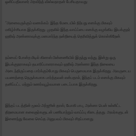
ஒளிப்பதிவாளர் அரவிந்த் விஸ்வநாதன் பேசியதாவது:
“அனைவருக்கும் வணக்கம். இந்த மேடையில் நிற்பது எனக்கு மிகவும்
மகிழ்ச்சியாக இருக்கிறது. முதலில் இந்த வாய்ப்பை எனக்கு வழங்கிய இயக்குநர்
ஹரிஷ் அண்ணாவுக்கு மனமார்ந்த நன்றியைத் தெரிவித்துக் கொள்கிறேன்.
நம்மைப் போன்ற மிடில் கிளாஸ் பின்னணியில் இருந்து வந்து, இன்று ஒரு
இயக்குநராகவும் தயாரிப்பாளராகவும் ஹரிஷ் அண்ணா இந்த நிலையை
அடைந்திருப்பதை பார்க்கும்போது மிகவும் பெருமையாக இருக்கிறது. அவருடைய
பயணத்தை நெருக்கமாக பார்த்தவன் என்பதால், இந்தப் படம் எனக்கு மிகவும்
தனிப்பட்ட மற்றும் உணர்வுபூர்வமான படைப்பாக இருக்கிறது.
இந்தப் படத்தின் மூலம் அர்ஜூன் தாஸ், யோகி பாபு, அன்னா பென் உள்ளிட்ட
திறமையான கலைஞர்களுடன் பணியாற்றும் வாய்ப்பு கிடைத்தது. அவர்களுடன்
இணைந்து வேலை செய்த அனுபவம் மிகவும் சிறப்பானது.