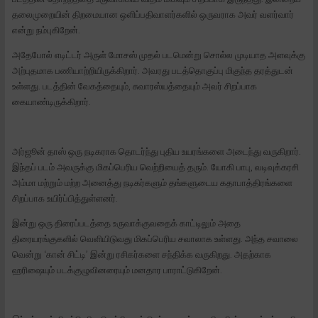
தலைமுறையின் திறமையான ஒளிப்பதிவாளர்களில் ஒருவராக அவர் வளர்வார்
என்று நம்புகிறேன்.
அதேபோல் எடிட்டர் அருள் மோசஸ் முதல் படமென்று சொல்ல முடியாத அளவுக்கு
அற்புதமாக பணியாற்றியிருக்கிறார். அவரது படத்தொகுப்பு மிகுந்த தரத்துடன்
உள்ளது. படத்தின் வேகத்தையும், சுவாரஸ்யத்தையும் அவர் சிறப்பாக
கையாண்டிருக்கிறார்.
அர்ஜூன் தாஸ் ஒரு நடிகராக தொடர்ந்து புதிய உயரங்களை அடைந்து வருகிறார்.
இந்தப் படம் அவருக்கு மிகப்பெரிய வெற்றியைத் தரும். யோகி பாபு, வடிவுக்கரசி
அம்மா மற்றும் மற்ற அனைத்து நடிகர்களும் தங்களுடைய கதாபாத்திரங்களை
சிறப்பாக உயிர்ப்பித்துள்ளனர்.
இன்று ஒரு திரைப்படத்தை உருவாக்குவதைக் காட்டிலும் அதை
திரையரங்குகளில் வெளியிடுவது மிகப்பெரிய சவாலாக உள்ளது. அந்த சவாலை
வென்று ‘கான் சிட்டி’ இன்று ரசிகர்களை சந்திக்க வருகிறது. அதற்காக
ஹரிஷையும் படக்குழுவினரையும் மனதார பாராட்டுகிறேன்.