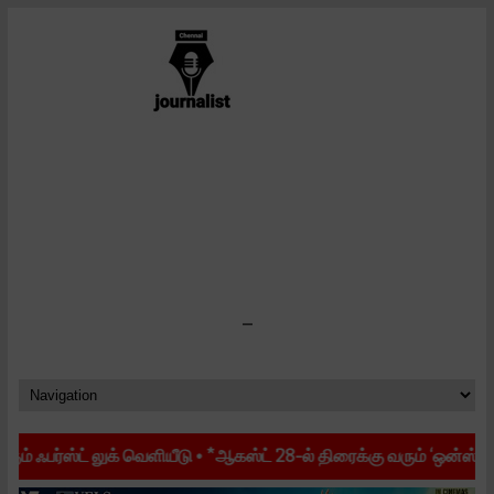
-
ீடு
•
*ஆகஸ்ட் 28-ல் திரைக்கு வரும் ‘ஒன்ஸ் மோர்’ – அதிகாரப்பூர்வ ரிலீஸ