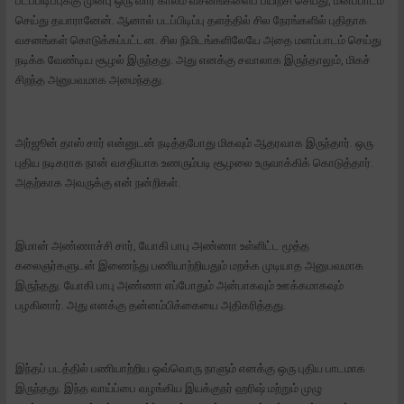
படப்பிடிப்புக்கு முன்பு ஒரு வார காலம் வசனங்களைப் பயிற்சி செய்து, மனப்பாடம்
செய்து தயாரானேன். ஆனால் படப்பிடிப்பு தளத்தில் சில நேரங்களில் புதிதாக
வசனங்கள் கொடுக்கப்பட்டன. சில நிமிடங்களிலேயே அதை மனப்பாடம் செய்து
நடிக்க வேண்டிய சூழல் இருந்தது. அது எனக்கு சவாலாக இருந்தாலும், மிகச்
சிறந்த அனுபவமாக அமைந்தது.
அர்ஜூன் தாஸ் சார் என்னுடன் நடித்தபோது மிகவும் ஆதரவாக இருந்தார். ஒரு
புதிய நடிகராக நான் வசதியாக உணரும்படி சூழலை உருவாக்கிக் கொடுத்தார்.
அதற்காக அவருக்கு என் நன்றிகள்.
இமான் அண்ணாச்சி சார், யோகி பாபு அண்ணா உள்ளிட்ட மூத்த
கலைஞர்களுடன் இணைந்து பணியாற்றியதும் மறக்க முடியாத அனுபவமாக
இருந்தது. யோகி பாபு அண்ணா எப்போதும் அன்பாகவும் ஊக்கமாகவும்
பழகினார். அது எனக்கு தன்னம்பிக்கையை அதிகரித்தது.
இந்தப் படத்தில் பணியாற்றிய ஒவ்வொரு நாளும் எனக்கு ஒரு புதிய பாடமாக
இருந்தது. இந்த வாய்ப்பை வழங்கிய இயக்குநர் ஹரிஷ் மற்றும் முழு