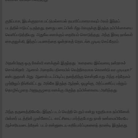
குறிப்பாக, இயக்குநராக மட்டுமல்லாமல் தயாரிப்பாளராகவும் அவர் இந்தப்
படத்தில் ஈடுபட்டிருந்தது, தனது படைப்பின் மீது அவருக்கு இருந்த நம்பிக்கையை
வெளிப்படுத்தியது. அதுவே எனக்கும் தைரியம் கொடுத்தது. அந்த இரவு நாங்கள்
கைகுலுக்கி, இந்தப் பயணத்தை ஒன்றாகத் தொடங்க முடிவு செய்தோம்.
அதன்பிறகு ஒரு கேள்வி எனக்குள் இருந்தது. ‘கதையை இவ்வளவு நன்றாகச்
சொல்கிறார். ஆனால் அதையே திரையில் வெற்றிகரமாக கொண்டு வர முடியுமா?’
என்பதுதான் அது. ஆனால் படப்பிடிப்பு தளத்திற்கு சென்றபோது அந்த சந்தேகம்
முற்றிலும் நீங்கிவிட்டது. அங்கே இருந்த ஆற்றல், ஒழுங்கு, அர்ப்பணிப்பு மற்றும்
தொழில்முறை அணுகுமுறை எனக்கு மிகுந்த நம்பிக்கையை அளித்தது.
அந்த தருணத்திலேயே இந்தப் படம் வெற்றி பெறும் என்று உறுதியாக நம்பினேன்.
பின்னர் படத்தின் முன்னோட்ட காட்சியை பார்த்தபோது நான் உண்மையிலேயே
ஆச்சரியமடைந்தேன். படம் என்னுடைய எதிர்பார்ப்புகளைத் தாண்டி இருந்தது.