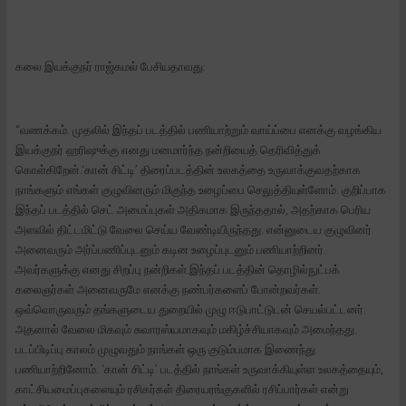
கலை இயக்குநர் ராஜ்கமல் பேசியதாவது:
“வணக்கம். முதலில் இந்தப் படத்தில் பணியாற்றும் வாய்ப்பை எனக்கு வழங்கிய
இயக்குநர் ஹரிஷுக்கு எனது மனமார்ந்த நன்றியைத் தெரிவித்துக்
கொள்கிறேன்.‘கான் சிட்டி’ திரைப்படத்தின் உலகத்தை உருவாக்குவதற்காக
நாங்களும் எங்கள் குழுவினரும் மிகுந்த உழைப்பை செலுத்தியுள்ளோம். குறிப்பாக
இந்தப் படத்தில் செட் அமைப்புகள் அதிகமாக இருந்ததால், அதற்காக பெரிய
அளவில் திட்டமிட்டு வேலை செய்ய வேண்டியிருந்தது. என்னுடைய குழுவினர்
அனைவரும் அர்ப்பணிப்புடனும் கடின உழைப்புடனும் பணியாற்றினர்.
அவர்களுக்கு எனது சிறப்பு நன்றிகள்.இந்தப் படத்தின் தொழில்நுட்பக்
கலைஞர்கள் அனைவருமே எனக்கு நண்பர்களைப் போன்றவர்கள்.
ஒவ்வொருவரும் தங்களுடைய துறையில் முழு ஈடுபாட்டுடன் செயல்பட்டனர்.
அதனால் வேலை மிகவும் சுவாரஸ்யமாகவும் மகிழ்ச்சியாகவும் அமைந்தது.
படப்பிடிப்பு காலம் முழுவதும் நாங்கள் ஒரு குடும்பமாக இணைந்து
பணியாற்றினோம். ‘கான் சிட்டி’ படத்தில் நாங்கள் உருவாக்கியுள்ள உலகத்தையும்,
காட்சியமைப்புகளையும் ரசிகர்கள் திரையரங்குகளில் ரசிப்பார்கள் என்று