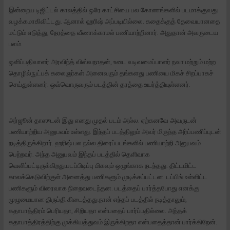
இன்றைய டிஜிட்டல் காலத்தில் ஒரே காட்சியை பல கோணங்களில் படமாக்குவது
வழக்கமாகிவிட்டது. ஆனால் ஹரிஷ் அப்படியில்லை. கதைக்குத் தேவையானதை
மட்டும் எடுத்து, நேரத்தை வீணாக்காமல் பணியாற்றினார். அதுதான் அவருடைய
பலம்.
ஒளிப்பதிவாளர் அரவிந்த் விஸ்வநாதன், உடை வடிவமைப்பாளர் நவா மற்றும் மற்ற
தொழில்நுட்பக் கலைஞர்கள் அனைவரும் தங்களது பணியை மிகச் சிறப்பாகச்
செய்துள்ளனர். ஒவ்வொருவரும் படத்தின் தரத்தை உயர்த்தியுள்ளனர்.
அர்ஜூன் தாஸுடன் இது எனது முதல் படம் அல்ல. ஏற்கனவே அவருடன்
பணியாற்றிய அனுபவம் உள்ளது. இந்தப் படத்திலும் அவர் மிகுந்த அர்ப்பணிப்புடன்
நடித்திருக்கிறார். ஹரிஷ் பல நல்ல திரைப்படங்களில் பணியாற்றி அனுபவம்
பெற்றவர். அந்த அனுபவம் இந்தப் படத்தில் தெளிவாக
வெளிப்பட்டிருக்கிறது.படப்பிடிப்பு மிகவும் ஒழுங்காக நடந்தது. திட்டமிட்ட
காலக்கெடுவிற்குள் அனைத்து பணிகளும் முடிக்கப்பட்டன. டப்பிங் உள்ளிட்ட
பணிகளும் விரைவாக நிறைவடைந்தன. படத்தைப் பார்த்தபோது எனக்கு
முழுமையான திருப்தி கிடைத்தது.நான் எந்தப் படத்தில் நடித்தாலும்,
கதாபாத்திரம் பெரியதா, சிறியதா என்பதைப் பார்ப்பதில்லை. அந்தக்
கதாபாத்திரத்திற்கு முக்கியத்துவம் இருக்கிறதா என்பதைத்தான் பார்க்கிறேன்.