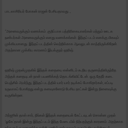
பாடலாசிரியர் மோகன் ராஜன் பேசியதாவது..,
“அனைவருக்கும் வணக்கம். குறிப்பாக பத்திரிகையாளர்கள் மற்றும் ஊடக
நண்பர்கள் அனைவருக்கும் எனது வணக்கங்கள். இந்தப் படம் எனக்கு மிகவும்
முக்கியமானது. இந்தப் படத்தின் வெற்றிக்காக ஆவலுடன் காத்திருக்கிறேன்.
அதற்கான முக்கிய காரணம் இயக்குநர் ஹரிஷ்.
ஹரிஷ் முதன்முதலில் இந்தக் கதையை என்னிடம் கூறிய தருணத்திலிருந்தே
அந்தக் கதையுடன் நான் பயணிக்கத் தொடங்கிவிட்டேன். ஒரு தேநீர் கடை
பெஞ்சில் அமர்ந்து, இந்தப் படத்தில் யார் யார் நடிக்கப் போகிறார்கள், எப்படி
உருவாகப் போகிறது என்று கனவுகளோடு பேசிய நாட்கள் இன்று நினைவுக்கு
வருகின்றன.
அர்ஜூன் தாஸ் சார், நீங்கள் இந்தக் கதையைக் கேட்டவுடன் சொன்ன முதல்
‘ஓகே’தான் இன்று இந்தப் படம் இந்த மேடையில் நிற்பதற்குக் காரணம். அதற்காக
உங்களுக்கு மனமார்ந்த நன்றி. ஹரிஷ் சார்பாகவும் ஒரு பெரிய நன்றியைத்