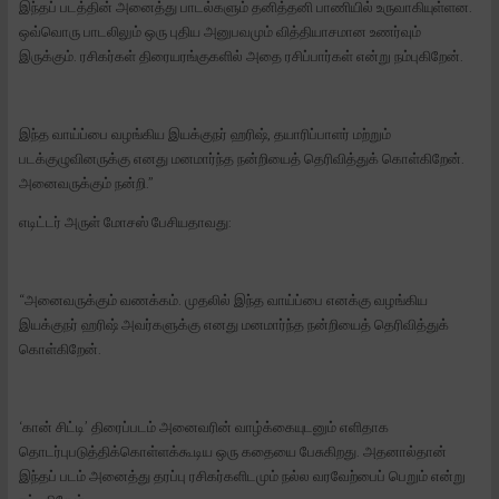
இந்தப் படத்தின் அனைத்து பாடல்களும் தனித்தனி பாணியில் உருவாகியுள்ளன.
ஒவ்வொரு பாடலிலும் ஒரு புதிய அனுபவமும் வித்தியாசமான உணர்வும்
இருக்கும். ரசிகர்கள் திரையரங்குகளில் அதை ரசிப்பார்கள் என்று நம்புகிறேன்.
இந்த வாய்ப்பை வழங்கிய இயக்குநர் ஹரிஷ், தயாரிப்பாளர் மற்றும்
படக்குழுவினருக்கு எனது மனமார்ந்த நன்றியைத் தெரிவித்துக் கொள்கிறேன்.
அனைவருக்கும் நன்றி.”
எடிட்டர் அருள் மோசஸ் பேசியதாவது:
“அனைவருக்கும் வணக்கம். முதலில் இந்த வாய்ப்பை எனக்கு வழங்கிய
இயக்குநர் ஹரிஷ் அவர்களுக்கு எனது மனமார்ந்த நன்றியைத் தெரிவித்துக்
கொள்கிறேன்.
‘கான் சிட்டி’ திரைப்படம் அனைவரின் வாழ்க்கையுடனும் எளிதாக
தொடர்புபடுத்திக்கொள்ளக்கூடிய ஒரு கதையை பேசுகிறது. அதனால்தான்
இந்தப் படம் அனைத்து தரப்பு ரசிகர்களிடமும் நல்ல வரவேற்பைப் பெறும் என்று