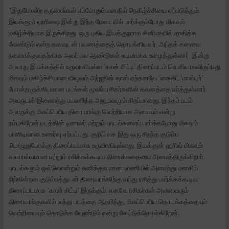
“இதுபோன்ற தருணங்கள் எப்போதும் மனதில் நெகிழ்ச்சியை ஏற்படுத்தும்.
இயக்குநர் ஹரிஷை இன்று இந்த மேடையில் பார்க்கும்போது மிகவும்
மகிழ்ச்சியாக இருக்கிறது. ஒரு புதிய இயக்குநராக சினிமாவில் சாதிக்க
வேண்டும் என்ற கனவுடன் பயணத்தைத் தொடங்கியவர். அந்தக் கனவை
நனவாக்குவதற்காக அவர் பல ஆண்டுகள் கடினமாக உழைத்துள்ளார். இன்று
அவரது இயக்கத்தில் உருவாகியுள்ள ‘கான் சிட்டி’ திரைப்படம் வெளியாகவிருப்பது
மிகவும் மகிழ்ச்சியான விஷயம்.அர்ஜூன் தாஸ் ஏற்கனவே ‘கைதி’, ‘மாஸ்டர்’
போன்ற முக்கியமான படங்கள் மூலம் ரசிகர்களின் கவனத்தை ஈர்த்துள்ளார்.
அவருடன் இணைந்து பயணித்த அனுபவமும் சிறப்பானது. இந்தப் படம்
அவருக்கு மிகப்பெரிய திரையரங்கு வெற்றியாக அமையும் என்று
நம்புகிறேன்.படத்தின் டிரைலர் மற்றும் பாடல்களைப் பார்த்தபோது மிகவும்
பாஸிடிவான உணர்வு ஏற்பட்டது. குறிப்பாக இது ஒரு சிறந்த குடும்ப
பொழுதுபோக்கு திரைப்படமாக உருவாகியுள்ளது. இயக்குநர் ஹரிஷ் மிகவும்
சுவாரஸ்யமான மற்றும் ரசிக்கக்கூடிய திரைக்கதையை அமைத்திருக்கிறார்.
பாடல்களும் ஒவ்வொன்றும் தனித்துவமான பாணியில் அமைந்து மனதில்
நிற்கின்றன.குடும்பத்துடன் திரையரங்கிற்கு வந்து ரசித்து பார்க்கக்கூடிய
திரைப்படமாக ‘கான் சிட்டி’ இருக்கும். எனவே ரசிகர்கள் அனைவரும்
திரையரங்குகளில் வந்து படத்தை ஆதரித்து, மிகப்பெரிய தொடக்கத்தையும்
வெற்றியையும் கொடுக்க வேண்டும் என்று கேட்டுக்கொள்கிறேன்.