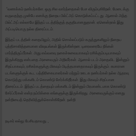
“வணக்கம் நண்பர்களே. ஒரு சில வார்த்தைகள் பேச விரும்புகிறேன். மேடைக்கு
வருவதற்கு முன்பே எனக்கு நிறைய பில்ட்அப் கொடுக்கப்பட்டது. ஆனால் அந்த
பில்ட்அப் எல்லாமே இந்தப் படத்திற்குத் தகுதியானதுதான். ஏனென்றால் இது
அப்படியொரு நல்ல திரைப்படம்.
இந்தப் படத்தின் கதையிலும், அதில் சொல்லப்படும் கருத்துகளிலும் நிறைய
புத்திசாலித்தனமான விஷயங்கள் இருக்கின்றன. டிரைலரையே நீங்கள்
பார்த்திருப்பீர்கள். அது எவ்வளவு நகைச்சுவையாகவும் ரசிக்கும்படியாகவும்
இருக்கிறது என்பதை அனைவரும் அறிவீர்கள். ஆனால் படம் அதைவிட இன்னும்
சிறப்பாகவும், ரசிகர்களுக்கு மிகவும் பிடித்தமானதாகவும் இருக்கும். சுமாரான
படங்களுக்குக் கூட பத்திரிகையாளர்கள் மற்றும் ஊடக நண்பர்கள் நல்ல ஆதரவு
கொடுத்து மக்களிடம் கொண்டு சேர்க்கிறீர்கள். இது மிகவும் சிறப்பான
திரைப்படம். இந்தப் படத்தையும் மக்களிடம் இன்னும் பிரமாண்டமாக கொண்டு
சேர்ப்பீர்கள் என்ற நம்பிக்கை எங்களுக்கு இருக்கிறது. அனைவருக்கும் எனது
நன்றியைத் தெரிவித்துக்கொள்கிறேன். நன்றி
நடிகர் லல்லு பேசியதாவது..,