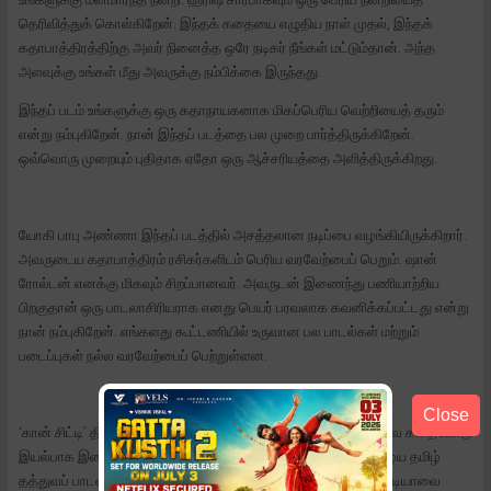
தெரிவித்துக் கொள்கிறேன். இந்தக் கதையை எழுதிய நாள் முதல், இந்தக்
கதாபாத்திரத்திற்கு அவர் நினைத்த ஒரே நடிகர் நீங்கள் மட்டும்தான். அந்த
அளவுக்கு உங்கள் மீது அவருக்கு நம்பிக்கை இருந்தது.
இந்தப் படம் உங்களுக்கு ஒரு கதாநாயகனாக மிகப்பெரிய வெற்றியைத் தரும்
என்று நம்புகிறேன். நான் இந்தப் படத்தை பல முறை பார்த்திருக்கிறேன்.
ஒவ்வொரு முறையும் புதிதாக ஏதோ ஒரு ஆச்சரியத்தை அளித்திருக்கிறது.
யோகி பாபு அண்ணா இந்தப் படத்தில் அசத்தலான நடிப்பை வழங்கியிருக்கிறார்.
அவருடைய கதாபாத்திரம் ரசிகர்களிடம் பெரிய வரவேற்பைப் பெறும். ஷான்
ரோல்டன் எனக்கு மிகவும் சிறப்பானவர். அவருடன் இணைந்து பணியாற்றிய
பிறகுதான் ஒரு பாடலாசிரியராக எனது பெயர் பரவலாக கவனிக்கப்பட்டது என்று
நான் நம்புகிறேன். எங்களது கூட்டணியில் உருவான பல பாடல்கள் மற்றும்
படைப்புகள் நல்ல வரவேற்பைப் பெற்றுள்ளன.
Close
‘கான் சிட்டி’ திரைப்படத்தில் மொத்தம் ஏழு பாடல்கள் உள்ளன. அவை கதையோடு
இயல்பாக இணைந்து பயணிக்கும். குறிப்பாக சில பாடல்களை பழைய தமிழ்
தத்துவப் பாடல்களின் உணர்வில் உருவாக்கியுள்ளோம். அதற்கான ஐடியாவை