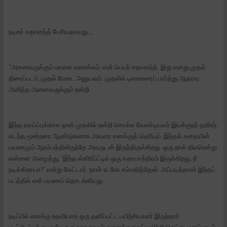
நடிகர் சதானந்த் பேசியதாவது..,
“அனைவருக்கும் மாலை வணக்கம். என் பெயர் சதானந்த். இது எனது முதல்
திரைப்படம், முதல் மேடை அனுபவம். முதலில் டிரைலரைப் பார்த்து ஆதரவு
அளித்த அனைவருக்கும் நன்றி.
இந்த வாய்ப்புக்காக நான் முதலில் நன்றி சொல்ல வேண்டியவர் இயக்குநர் ஹரிஷ்.
கடந்த மூன்றரை ஆண்டுகளாக அவரை எனக்குத் தெரியும். இந்தக் கதையின்
பயணமும் ஆரம்பத்திலிருந்தே அவருடன் இருந்திருக்கிறது. ஒரு நாள் திடீரென்று
என்னை அழைத்து, ‘இந்த ஸ்கிரிப்ட்டில் ஒரு கதாபாத்திரம் இருக்கிறது, நீ
நடிக்கிறாயா?’ என்று கேட்டார். நான் உடனே சம்மதித்தேன். அப்படித்தான் இந்தப்
படத்தில் என் பயணம் தொடங்கியது.
நடிப்பில் எனக்கு உதவியாக ஒரு தனிப்பட்ட பயிற்சியாளர் இருந்தார்.