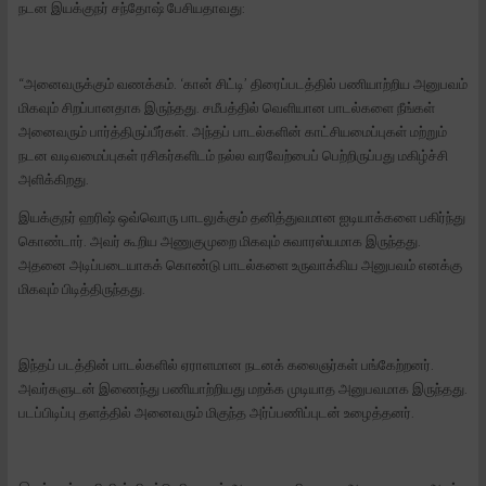
நடன இயக்குநர் சந்தோஷ் பேசியதாவது:
“அனைவருக்கும் வணக்கம். ‘கான் சிட்டி’ திரைப்படத்தில் பணியாற்றிய அனுபவம்
மிகவும் சிறப்பானதாக இருந்தது. சமீபத்தில் வெளியான பாடல்களை நீங்கள்
அனைவரும் பார்த்திருப்பீர்கள். அந்தப் பாடல்களின் காட்சியமைப்புகள் மற்றும்
நடன வடிவமைப்புகள் ரசிகர்களிடம் நல்ல வரவேற்பைப் பெற்றிருப்பது மகிழ்ச்சி
அளிக்கிறது.
இயக்குநர் ஹரிஷ் ஒவ்வொரு பாடலுக்கும் தனித்துவமான ஐடியாக்களை பகிர்ந்து
கொண்டார். அவர் கூறிய அணுகுமுறை மிகவும் சுவாரஸ்யமாக இருந்தது.
அதனை அடிப்படையாகக் கொண்டு பாடல்களை உருவாக்கிய அனுபவம் எனக்கு
மிகவும் பிடித்திருந்தது.
இந்தப் படத்தின் பாடல்களில் ஏராளமான நடனக் கலைஞர்கள் பங்கேற்றனர்.
அவர்களுடன் இணைந்து பணியாற்றியது மறக்க முடியாத அனுபவமாக இருந்தது.
படப்பிடிப்பு தளத்தில் அனைவரும் மிகுந்த அர்ப்பணிப்புடன் உழைத்தனர்.