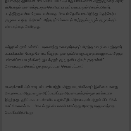
இயக்குநர் ஹரிஷின் மிகப்பெரிய பலம் அவரது பாஸிடிவான அணுகுமுறை. அவர்
எப்போதும் உற்சாகத்துடனும் தெளிவான பார்வையுடனும் செயல்படுவார்.
படத்திற்கு என்ன தேவை என்பதை மிகவும் தெளிவாக அறிந்து அதற்கேற்ப
குழுவை வழிநடத்தினார். அந்த நம்பிக்கையும் ஆற்றலும் முழுக் குழுவுக்கும்
உற்சாகத்தை அளித்தது.
அர்ஜூன் தாஸ் உள்ளிட்ட அனைத்து கலைஞர்களும் மிகுந்த உழைப்பை தந்தனர்.
படப்பிடிப்பின் போது சோர்வு இருந்தாலும், ஒவ்வொருவரும் தங்களுடைய சிறந்த
பங்களிப்பை வழங்கினர். இயக்குநர் குழு, ஒளிப்பதிவுக் குழு உள்ளிட்ட
அனைவரும் மிகவும் ஒத்துழைப்புடன் செயல்பட்டனர்.
வடிவுக்கரசி அம்மாவுடன் பணியாற்றிய அனுபவமும் மிகவும் இனிமையானது.
அவருடைய அனுபவமும் அர்ப்பணிப்பும் அனைவருக்கும் ஒரு ஊக்கமாக
இருந்தது. குறிப்பாக பாடல்களில் வரும் சிறிய அசைவுகள் மற்றும் லிப்-சிங்க்
காட்சிகளைக் கூட மிகவும் துல்லியமாகச் செய்தது அவரது அனுபவத்தை
வெளிப்படுத்தியது.