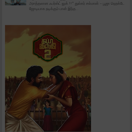
அசத்தலான ஃபர்ஸ்ட் லுக் !!* துல்கர் சல்மான் – பூஜா ஹெக்டே
ஜோடியாக நடிக்கும் பான் இந்த...