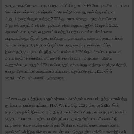
தனது தளத்தில் தடையற்ற, உயர்தர ஸ்ட்ரீமிங் மூலம் FIFA போட்டிகளின் பரபரப்பை
கோடிக்கணக்கான ரசிகர்களிடம் கொண்டு சென்று, கால்பந்து பார்வை
அனுபவத்தை மேலும் உயர்த்த ZEE5 தயாராக உள்ளது. பரந்த அளவிலான
அணுகல் மற்றும் அதிநவீன டிஜிட்டல் திறன்களுடன், ஜூன் 11 முதல் ZEE5
நேரலைப் போட்டிகள், ஹைலைட்ஸ் மற்றும் பிரத்யேக உள்ளடக்கங்களை
வழங்கவுள்ளது. இதன் மூலம் பல்வேறு சாதனங்களில் உள்ள பார்வையாளர்கள்
உலக கால்பந்து திருவிழாவின் ஒவ்வொரு தருணத்துடனும் தொடர்ந்து
இணைந்திருக்க முடியும். இந்த கூட்டாண்மை, FIFA தொடர்களின் பரவலான
அளவுக்கும் ரசிகர்களின் ஆர்வத்திற்கும் ஏற்றவாறு, ஆழமான, எளிதில்
அணுகக்கூடிய மற்றும் பிரீமியம் பொழுதுபோக்கு அனுபவத்தை வழங்குவதோடு,
தனது விளையாட்டு உள்ளடக்கப் பட்டியலை வலுப்படுத்தும் ZEE5-இன்
உறுதிப்பாட்டையும் வெளிப்படுத்துகிறது.
பார்வை அனுபவத்திற்கு மேலும் உற்சாகம் சேர்க்கும் வகையில், இந்திய கால்பந்து
ஜாம்பவான் பாய்சுங் பூட்டியா, FIFA World Cup 2026-க்கான ZEE5-இன்
நிபுணர் குழுவில் இணைகிறார். இந்தியாவின் மிகச் சிறந்த கால்பந்து வீரர்களில்
ஒருவராக பரவலாக மதிக்கப்படும் பூட்டியா, தனது சிறப்பான விளையாட்டு
வாழ்க்கை, தலைமைத்துவம் மற்றும் இந்திய கால்பந்திற்கான பங்களிப்புகள்
மூலம் நாட்டில் இந்த விளையாட்டை பிரபலப்படுத்துவதில் முக்கிய பங்காற்றியவர்.