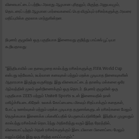
விளையாட்டைப் பற்றிய அவரது ஆழமான புரிதலும், மிகுந்த அனுபவமும்,
தொடரைப் பற்றி ஆழமான பார்வைகளைப் பெற விரும்பும் ரசிகர்களுக்கு அவரை
மதிப்புமிக்க குரலாக மாற்றுகின்றன.
நிபுணர் குழுவின் ஒரு பகுதியாக இணைவது குறித்து பாய்சுங் பூட்டியா
கூறியதாவது:
"இந்தியாவில் பல தலைமுறை கால்பந்து ரசிகர்களுக்கு FIFA World Cup
என்பது உத்வேகம், உயர்வான கனவுகள் மற்றும் மறக்க முடியாத நினைவுகளின்
ஆதாரமாக இருந்து வருகிறது. இது விளையாட்டைத் தாண்டி மக்களை ஒரே
ஆர்வத்தின் மூலம் ஒன்றிணைக்கும் ஒரு தொடர். நிபுணர் குழுவின் ஒரு
பகுதியாக ZEE5 மற்றும் Unite8 Sports உடன் இணைவதில் நான்
மகிழ்ச்சியடைகிறேன். உலகக் கோப்பையை மிகவும் சிறப்பாக்கும் கதைகள்,
போட்டி உணர்வுகள் மற்றும் மறக்க முடியாத தருணங்களுடன் ரசிகர்களை மேலும்
நெருக்கமாக இணைக்க பங்களிப்பதில் பெருமைப்படுகிறேன். இந்தியா முழுவதும்
கால்பந்து ரசிகர்கள் தொடர்ந்து அதிகரித்து வரும் இந்த நேரத்தில்,
விளையாட்டிற்கும் அதன் ரசிகர்களுக்கும் இடையிலான பிணைப்பை மேலும்
வலுப்படுத்த இது ஒரு சிறந்த வாய்ப்பாகும்."