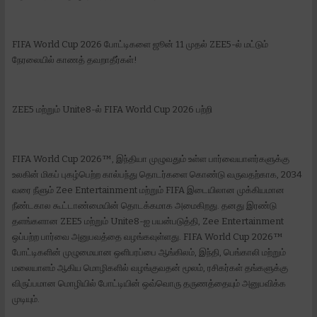
FIFA World Cup 2026 போட்டிகளை ஜூன் 11 முதல் ZEE5-ல் மட்டும்
நேரலையில் காணத் தவறாதீர்கள்!
ZEE5 மற்றும் Unite8-ல் FIFA World Cup 2026 பற்றி
FIFA World Cup 2026™️, இந்தியா முழுவதும் உள்ள பார்வையாளர்களுக்கு
உலகின் மிகப் புகழ்பெற்ற கால்பந்து தொடர்களை கொண்டு வருவதற்காக, 2034
வரை நீளும் Zee Entertainment மற்றும் FIFA இடையிலான முக்கியமான
நீண்டகால கூட்டாண்மையின் தொடக்கமாக அமைகிறது. தனது இரண்டு
தளங்களான ZEE5 மற்றும் Unite8-ஐ பயன்படுத்தி, Zee Entertainment
ஒப்பற்ற பார்வை அனுபவத்தை வழங்கவுள்ளது. FIFA World Cup 2026™️
போட்டிகளின் முழுமையான ஒளிபரப்பை ஆங்கிலம், இந்தி, பெங்காலி மற்றும்
மலையாளம் ஆகிய மொழிகளில் வழங்குவதன் மூலம், ரசிகர்கள் தங்களுக்கு
விருப்பமான மொழியில் போட்டியின் ஒவ்வொரு தருணத்தையும் அனுபவிக்க
முடியும்.