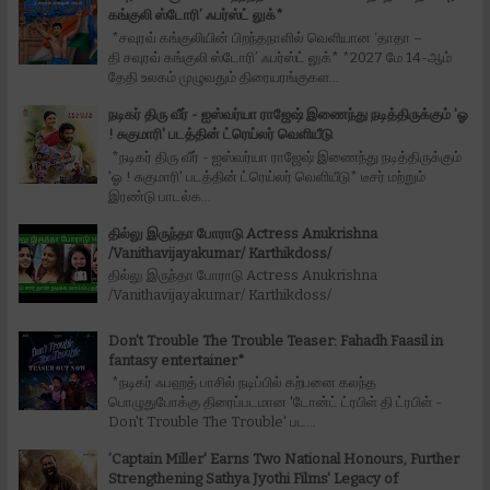
கங்குலி ஸ்டோரி’ ஃபர்ஸ்ட் லுக்*
*சவுரவ் கங்குலியின் பிறந்தநாளில் வெளியான ‘தாதா –
தி சவுரவ் கங்குலி ஸ்டோரி’ ஃபர்ஸ்ட் லுக்* *2027 மே 14-ஆம்
தேதி உலகம் முழுவதும் திரையரங்குகள...
நடிகர் திரு வீர் - ஐஸ்வர்யா ராஜேஷ் இணைந்து நடித்திருக்கும் 'ஓ
! சுகுமாரி' படத்தின் ட்ரெய்லர் வெளியீடு
*நடிகர் திரு வீர் - ஐஸ்வர்யா ராஜேஷ் இணைந்து நடித்திருக்கும்
'ஓ ! சுகுமாரி' படத்தின் ட்ரெய்லர் வெளியீடு* டீசர் மற்றும்
இரண்டு பாடல்க...
தில்லு இருந்தா போராடு Actress Anukrishna
/Vanithavijayakumar/ Karthikdoss/
தில்லு இருந்தா போராடு Actress Anukrishna
/Vanithavijayakumar/ Karthikdoss/
Don't Trouble The Trouble Teaser: Fahadh Faasil in
fantasy entertainer*
*நடிகர் ஃபஹத் பாசில் நடிப்பில் கற்பனை கலந்த
பொழுதுபோக்கு திரைப்படமான 'டோன்ட் ட்ரபிள் தி ட்ரபிள் -
Don't Trouble The Trouble' பட...
’Captain Miller' Earns Two National Honours, Further
Strengthening Sathya Jyothi Films' Legacy of