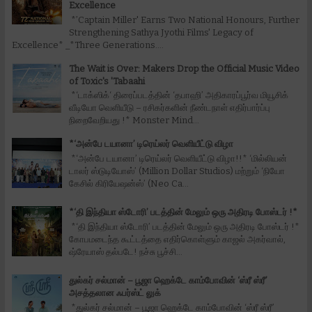
Excellence
*’Captain Miller' Earns Two National Honours, Further
Strengthening Sathya Jyothi Films' Legacy of
Excellence* _*Three Generations....
The Wait is Over: Makers Drop the Official Music Video
of Toxic's 'Tabaahi
*‘டாக்ஸிக்‘ திரைப்படத்தின் ‘தபாஹி’ அதிகாரப்பூர்வ மியூசிக்
வீடியோ வெளியீடு – ரசிகர்களின் நீண்டநாள் எதிர்பார்ப்பு
நிறைவேறியது !* Monster Mind...
*‘அன்பே டயானா’ டிரெய்லர் வெளியீட்டு விழா
*‘அன்பே டயானா’ டிரெய்லர் வெளியீட்டு விழா!!* ‘மில்லியன்
டாலர் ஸ்டுடியோஸ்’ (Million Dollar Studios) மற்றும் ‘நியோ
கேசில் கிரியேஷன்ஸ்’ (Neo Ca...
*‘தி இந்தியா ஸ்டோரி’ படத்தின் மேலும் ஒரு அதிரடி போஸ்டர் !*
*‘தி இந்தியா ஸ்டோரி’ படத்தின் மேலும் ஒரு அதிரடி போஸ்டர் !*
கோபமடைந்த கூட்டத்தை எதிர்கொள்ளும் காஜல் அகர்வால்,
ஷ்ரேயாஸ் தல்படே! நச்சு பூச்சி...
துல்கர் சல்மான் – பூஜா ஹெக்டே காம்போவின் ‘ஸ்ரீ ஸ்ரீ’
அசத்தலான ஃபர்ஸ்ட் லுக்
*துல்கர் சல்மான் – பூஜா ஹெக்டே காம்போவின் ‘ஸ்ரீ ஸ்ரீ’