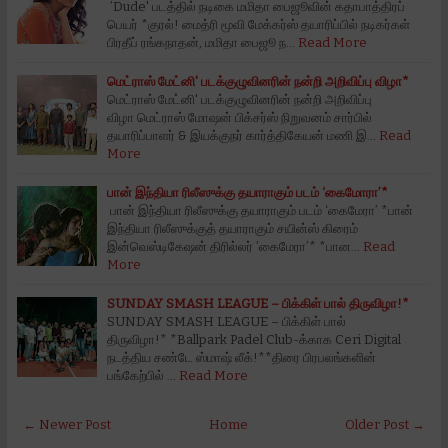
’Dude' படத்தில் நடிகை மமிதா பைஜூவின் கதாபாத்திரப்
பெயர் *குரல்! மைத்ரி மூவி மேக்கர்ஸ் தயாரிப்பில் நடிகர்கள்
பிரதீப் ரங்கநாதன், மமிதா பைஜூ ந…
Read More
மெட்ராஸ் மேட்னி' படக்குழுவினரின் நன்றி அறிவிப்பு விழா*
மெட்ராஸ் மேட்னி' படக்குழுவினரின் நன்றி அறிவிப்பு
விழா மெட்ராஸ் மோஷன் பிக்சர்ஸ் நிறுவனம் சார்பில்
தயாரிப்பாளர் & இயக்குநர் கார்த்திகேயன் மணி இ…
Read
More
பான் இந்தியா ரிலீஸுக்கு தயாராகும் படம் ‘கைமோரா’*
பான் இந்தியா ரிலீஸுக்கு தயாராகும் படம் ‘கைமேரா’ *பான்
இந்தியா ரிலீஸுக்குத் தயாராகும் சயின்ஸ் கிரைம்
இன்வெஸ்டிகேஷன் திரில்லர் ’கைமேரா’* *பான…
Read
More
SUNDAY SMASH LEAGUE – பிக்கிள் பால் திருவிழா!*
SUNDAY SMASH LEAGUE – பிக்கிள் பால்
திருவிழா!* *Ballpark Padel Club-க்காக Ceri Digital
நடத்திய சண்டே ஸ்மாஷ் லீக்!**திரை பிரபலங்களின்
பங்கேற்பில் …
Read More
← Newer Post
Home
Older Post →