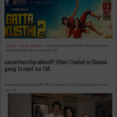
Home
»
News
,
photos
» samantharuthprabhuoffI When I landed
in Chennai going to meet our CM.
samantharuthprabhuoffI When I landed in Chennai
going to meet our CM.
samantharuthprabhuoffI When I landed in Chennai going to meet
our CM.