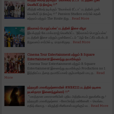
கீர்த்தி சுரேஷ் நடிக்கும் “ரிவால்வர் ரீட்டா” படத்தின் முன்
வெளியீட்டு நிகழ்வு !!*
கீர்த்தி சுரேஷ் நடிக்கும் “ரிவால்வர் ரீட்டா” படத்தின் முன்
வெளியீட்டு நிகழ்வு !!* Passion Studios சார்பில் சுதன்
சுந்தரம் மற்றும் The Route நிறு…
Read More
நிர்வாகம் பொறுப்பல்ல' படத்தின் இசை விழா
இயக்குநர் கே.‌பாக்யராஜ் வெளியிட்ட 'நிர்வாகம் பொறுப்பல்ல'
படத்தின் இசை மற்றும் முன்னோட்டம் *ஆர் கே ட்ரீம் ஃபேக்டரி
நிறுவனம் சார்பில் டி. ராதாகிருஷ…
Read More
Cinema Tour Entertainment மற்றும் B Square
Entertainment இணைந்து தயாரிக்கும்
Cinema Tour Entertainment மற்றும் B Square
Entertainment இணைந்து தயாரிக்கும் Production no:1
இத்திரப்படத்தை தயாரிப்பாளர் சூர்யாதேவி பாபு த…
Read
More
நந்தமூரி பாலகிருஷ்ணாவின் #NBK111 படத்தில் நடிகை
நயன்தாரா இணைந்துள்ளார் !!*
*மகத்தான மகாராணியின் புதிய அத்தியாயம் துவங்கியது !
நந்தமூரி பாலகிருஷ்ணா –கோபிசந்த் மலினேனி – வெங்கட
சதீஷ் கிலாரு – விருத்தி சினிமாஸ் வழங்கும் வ…
Read More