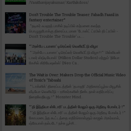
/Vanithavijayakumar/ Karthikdoss/
Don't Trouble The Trouble Teaser: Fahadh Faasil in
fantasy entertainer*
*நடிகர் ஃபஹத் பாசில் நடிப்பில் கற்பனை கலந்த
பொழுதுபோக்கு திரைப்படமான 'டோன்ட் ட்ரபிள் தி ட்ரபிள் -
Don't Trouble The Trouble' பட...
*‘அன்பே டயானா’ டிரெய்லர் வெளியீட்டு விழா
*‘அன்பே டயானா’ டிரெய்லர் வெளியீட்டு விழா!!* ‘மில்லியன்
டாலர் ஸ்டுடியோஸ்’ (Million Dollar Studios) மற்றும் ‘நியோ
கேசில் கிரியேஷன்ஸ்’ (Neo Ca...
The Wait is Over: Makers Drop the Official Music Video
of Toxic's 'Tabaahi
*‘டாக்ஸிக்‘ திரைப்படத்தின் ‘தபாஹி’ அதிகாரப்பூர்வ மியூசிக்
வீடியோ வெளியீடு – ரசிகர்களின் நீண்டநாள் எதிர்பார்ப்பு
நிறைவேறியது !* Monster Mind...
*‘தி இந்தியா ஸ்டோரி’ படத்தின் மேலும் ஒரு அதிரடி போஸ்டர் !*
*‘தி இந்தியா ஸ்டோரி’ படத்தின் மேலும் ஒரு அதிரடி போஸ்டர் !*
கோபமடைந்த கூட்டத்தை எதிர்கொள்ளும் காஜல் அகர்வால்,
ஷ்ரேயாஸ் தல்படே! நச்சு பூச்சி...