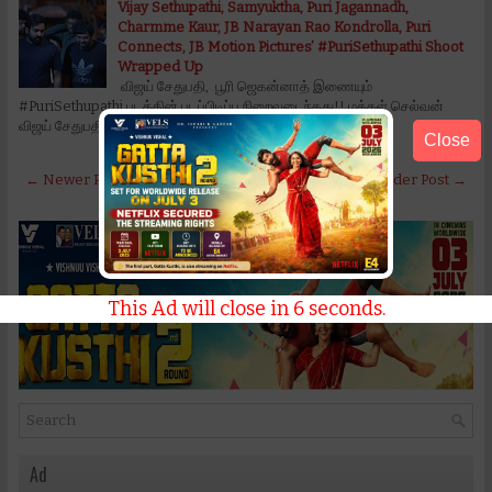
Vijay Sethupathi, Samyuktha, Puri Jagannadh,
Charmme Kaur, JB Narayan Rao Kondrolla, Puri
Connects, JB Motion Pictures’ #PuriSethupathi Shoot
Wrapped Up
விஜய் சேதுபதி, பூரி ஜெகன்னாத் இணையும்
#PuriSethupathi படத்தின் படப்பிடிப்பு நிறைவடைந்தது!! மக்கள் செல்வன்
விஜய் சேதுபதி, சம்யுக்தா, ப…
Read More
Close
← Newer Post
Home
Older Post →
This Ad will close in
5
seconds.
Ad