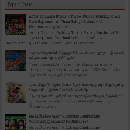
Popular Posts
Actor Dhanush Builds a Three-Storey Building at His
Own Expense for Thaai Sathya School — A
Heartwarming Gesture
Actor Dhanush Builds a Three-Storey Building at His
Own Expense for Thaai Sathya School — A
Heartwarming Gesture! A Grand Gesture by Actor ...
சவுரவ் கங்குலியின் பிறந்தநாளில் வெளியான ‘தாதா – தி சவுரவ்
கங்குலி ஸ்டோரி’ ஃபர்ஸ்ட் லுக்*
*சவுரவ் கங்குலியின் பிறந்தநாளில் வெளியான ‘தாதா –
தி சவுரவ் கங்குலி ஸ்டோரி’ ஃபர்ஸ்ட் லுக்* *2027 மே 14-ஆம்
தேதி உலகம் முழுவதும் திரையரங்குகள...
நடிகர் திரு வீர் - ஐஸ்வர்யா ராஜேஷ் இணைந்து நடித்திருக்கும் 'ஓ
! சுகுமாரி' படத்தின் ட்ரெய்லர் வெளியீடு
*நடிகர் திரு வீர் - ஐஸ்வர்யா ராஜேஷ் இணைந்து நடித்திருக்கும்
'ஓ ! சுகுமாரி' படத்தின் ட்ரெய்லர் வெளியீடு* டீசர் மற்றும்
இரண்டு பாடல்க...
தில்லு இருந்தா போராடு Actress Anukrishna
/Vanithavijayakumar/ Karthikdoss/
தில்லு இருந்தா போராடு Actress Anukrishna