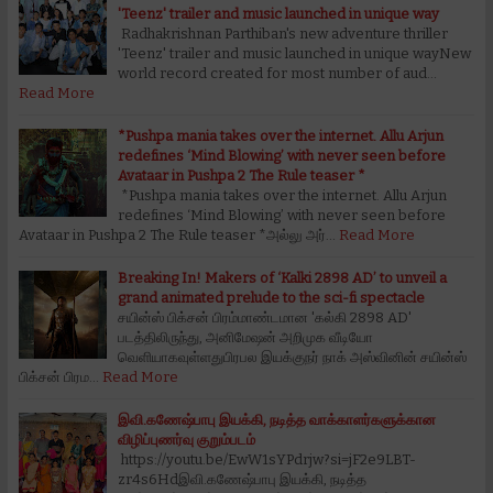
'Teenz' trailer and music launched in unique way
Radhakrishnan Parthiban's new adventure thriller
'Teenz' trailer and music launched in unique wayNew
world record created for most number of aud…
Read More
*Pushpa mania takes over the internet. Allu Arjun
redefines ‘Mind Blowing’ with never seen before
Avataar in Pushpa 2 The Rule teaser *
*Pushpa mania takes over the internet. Allu Arjun
redefines ‘Mind Blowing’ with never seen before
Avataar in Pushpa 2 The Rule teaser *அல்லு அர்…
Read More
Breaking In! Makers of ‘Kalki 2898 AD’ to unveil a
grand animated prelude to the sci-fi spectacle
சயின்ஸ் பிக்சன் பிரம்மாண்டமான 'கல்கி 2898 AD'
படத்திலிருந்து, அனிமேஷன் அறிமுக வீடியோ
வெளியாகவுள்ளதுபிரபல இயக்குநர் நாக் அஸ்வினின் சயின்ஸ்
பிக்சன் பிரம…
Read More
இவி.கணேஷ்பாபு இயக்கி, நடித்த வாக்காளர்களுக்கான
விழிப்புணர்வு குறும்படம்
https://youtu.be/EwW1sYPdrjw?si=jF2e9LBT-
zr4s6Hdஇவி.கணேஷ்பாபு இயக்கி, நடித்த