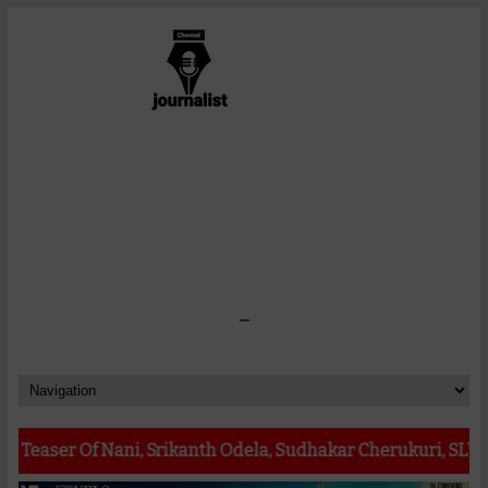
-
Nani, Srikanth Odela, Sudhakar Cherukuri, SLV Cinemas' The 