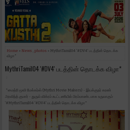
Home
»
News
,
photos
» MythriTamil04 '#DV4' படத்தின் தொடக்க
விழா*
MythriTamil04 '#DV4' படத்தின் தொடக்க விழா*
*மைத்ரி மூவி மேக்கர்ஸ் (Mythri Movie Makers) - இயக்குநர் கரண்
அரவிந்த் குமார் - துருவ் விக்ரம் கூட்டணியில் பிரம்மாண்டமாக உருவாகும்‌
'#MythriTamil04 '#DV4' படத்தின் தொடக்க விழா*