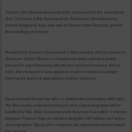
Director Keerthiswaran sounded the clapboard for the muhurtham
shot. Directors Adhik Ravichandran, Ravikumar, Keerthiswaran,
Antony Bhagyaraj, Raja, Sasi and Hi Nanna fame Shouryuv graced
the launching ceremony.
Produced by Naveen Yerneni and Y Ravi Shankar, DV4 promises to
showcase Dhruv Vikram in a completely mass-oriented avatar.
Known for experimenting with intense and performance-driven
roles, the young actor now appears ready to embrace a unique
entertainer aimed at appealing to a wider audience.
Karan Aravind Kumar has also co-written the screenplay with Saby.
The film boasts a talented technical crew. Cinematography will be
handled by Viki, while Jayasuriya joins the project as editor. Costume
designer Praveen Raja, production designer GM Sekhar, and action
choreographer Vikram Mor complete the impressive lineup behind
the camera.