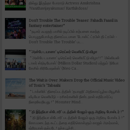
தில்லு இருந்தா போராடு Actress Anukrishna
/Vanithavijayakumar/ Karthikdoss/
Don't Trouble The Trouble Teaser: Fahadh Faasil in
fantasy entertainer*
*நடிகர் ஃபஹத் பாசில் நடிப்பில் கற்பனை கலந்த
பொழுதுபோக்கு திரைப்படமான 'டோன்ட் ட்ரபிள் தி ட்ரபிள் -
Don't Trouble The Trouble' பட...
*‘அன்பே டயானா’ டிரெய்லர் வெளியீட்டு விழா
*‘அன்பே டயானா’ டிரெய்லர் வெளியீட்டு விழா!!* ‘மில்லியன்
டாலர் ஸ்டுடியோஸ்’ (Million Dollar Studios) மற்றும் ‘நியோ
கேசில் கிரியேஷன்ஸ்’ (Neo Ca...
The Wait is Over: Makers Drop the Official Music Video
of Toxic's 'Tabaahi
*‘டாக்ஸிக்‘ திரைப்படத்தின் ‘தபாஹி’ அதிகாரப்பூர்வ மியூசிக்
வீடியோ வெளியீடு – ரசிகர்களின் நீண்டநாள் எதிர்பார்ப்பு
நிறைவேறியது !* Monster Mind...
*‘தி இந்தியா ஸ்டோரி’ படத்தின் மேலும் ஒரு அதிரடி போஸ்டர் !*
*‘தி இந்தியா ஸ்டோரி’ படத்தின் மேலும் ஒரு அதிரடி போஸ்டர் !*
கோபமடைந்த கூட்டத்தை எதிர்கொள்ளும் காஜல் அகர்வால்,
ஷ்ரேயாஸ் தல்படே! நச்சு பூச்சி...