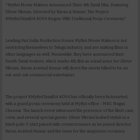
*Mythri Movie Makers Announced Their 4th Tamil Film, Featuring
Dhruv Vikram, Directed by Karan A Kumar; The Project
#MythriTamil04 #DV4 Begins With Traditional Pooja Ceremony*
Leading Pan India Production House Mythri Movie Makers is not
restricting themselves to Telugu industry, and are making films in
other languages as well. Meanwhile, they have announced their
fourth Tamil venture, which marks 4th film as a lead actor for Dhruv
Vikram. Karan Aravind Kumar will direct the movie billed to be an
out-and-out commercial entertainer.
The project #MythriTamil04 #DV4 has officially been kickstarted,
with a grand pooja ceremony held at Mythri office - MRC Nagar,
Chennai. The launch event witnessed the presence of the film's cast,
crew, and several special guests. Dhruv Vikram looked stylish in a
black polo T-shirt paired with cream trousers as he joined director
Karan Aravind Kumar and the team for the auspicious occasion.