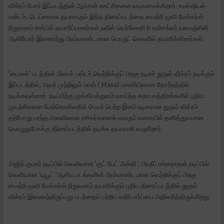
விக்ரம் மோர் இப்படத்தின் ஆக்சன் காட்சிகளை வடிவமைக்கிறார். கமர்ஷியல்
என்டர்டடெய்னராக தயாராகும் இந்த திரைப்படத்தை மைத்ரி மூவி மேக்கர்ஸ்
நிறுவனம் சார்பில் தயாரிப்பாளர்கள் நவீன் யெர்னேனி & ரவிசங்கர் யலமஞ்சிலி
ஆகியோர் இணைந்து பிரம்மாண்டமான பொருட் செலவில் தயாரிக்கிறார்கள்.
'பைசன்' படத்தின் பிளாக் பஸ்டர் வெற்றிக்குப் பிறகு நடிகர் துருவ் விக்ரம் நடிக்கும்
இப்படத்தில், அவர் முற்றிலும் மாஸ் ( Mass) பாணியிலான தோற்றத்தில்
நடிக்கவுள்ளார். நடிப்பிற்கு முக்கியத்துவம் வாய்ந்த கதாபாத்திரங்களில் புதிய
முயற்சிகளை மேற்கொள்வதில் பெயர் பெற்ற இளம் நடிகரான துருவ் விக்ரம்
தற்போது பரந்த அளவிலான ரசிகர்களைக் கவரும் வகையில் தனித்துவமான
பொழுதுபோக்கு திரைப்படத்தில் நடிக்க தயாராகி வருகிறார்.
அஜித் குமார் நடிப்பில் வெளியான 'குட் பேட் அக்லி ', பிரதீப் ரங்கநாதன் நடிப்பில்
வெளியான 'டியூட் 'ஆகிய படங்களின் பிரம்மாண்டமான வெற்றிக்குப் பிறகு
மைத்ரி மூவி மேக்கர்ஸ் நிறுவனம் தயாரிக்கும் புதிய திரைப்படத்தில் துருவ்
விக்ரம் இணைந்திருப்பது படத்தைப் பற்றிய எதிர்பார்ப்பை அதிகரித்திருக்கிறது.