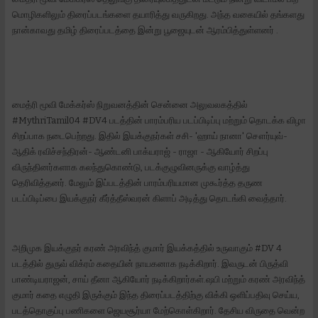
மொழிகளிலும் திரைப்படங்களை தயாரித்து வருகிறது. அந்த வகையில் தங்களது
நான்காவது தமிழ் திரைப்படத்தை இன்று பூஜையுடன் ஆரம்பித்துள்ளனர் .
மைத்ரி மூவி மேக்கர்ஸ் நிறுவனத்தின் சென்னை அலுவலகத்தில்
#MythriTamil04 #DV4 படத்தின் பாரம்பரிய படப்பிடிப்பு மற்றும் தொடக்க விழா
சிறப்பாக நடைபெற்றது. இதில் இயக்குநர்கள் சசி- 'ஹாய் நானா' சௌர்யுவ்-
ஆதிக் ரவிச்சந்திரன்- ஆண்டனி பாக்யராஜ் - ராஜா - ஆகியோர் சிறப்பு
விருந்தினர்களாக கலந்துகொண்டு, படக்குழுவினருக்கு வாழ்த்து
தெரிவித்தனர். மேலும் இப்படத்தின் பாரம்பரியமான முகூர்த்த தருண
படப்பிடிப்பை இயக்குநர் கீர்த்தீஸ்வரன் கிளாப் அடித்து தொடங்கி வைத்தார்.
அறிமுக இயக்குநர் கரண் அரவிந்த் குமார் இயக்கத்தில் உருவாகும் #DV 4
படத்தில் துருவ் விக்ரம் கதையின் நாயகனாக நடிக்கிறார். இவருடன் பிருத்வி
பாண்டியராஜன், சாய் தீனா ஆகியோர் நடிக்கிறார்கள்.ஷபி மற்றும் கரண் அரவிந்த்
குமார் கதை எழுதி இருக்கும் இந்த திரைப்படத்திற்கு விக்கி ஒளிப்பதிவு செய்ய,
படத்தொகுப்பு பணிகளை ஜெயசூர்யா மேற்கொள்கிறார். தேசிய விருதை வென்ற