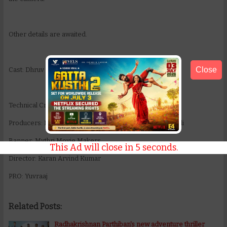
Other details are awaited.
Close
Cast: Dhruv Vikram
Technical Crew:
Producers: Naveen Yerineni & Ravi Shankar Yalamanchili
Banner: Mythri Movie Makers
This Ad will close in
4
seconds.
Director: Karan Arvind Kumar
PRO: Yuvraaj
Related Posts:
Radhakrishnan Parthiban's new adventure thriller