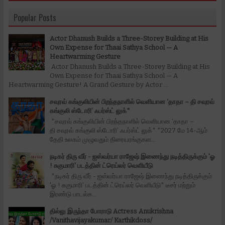
Popular Posts
Actor Dhanush Builds a Three-Storey Building at His
Own Expense for Thaai Sathya School — A
Heartwarming Gesture
Actor Dhanush Builds a Three-Storey Building at His
Own Expense for Thaai Sathya School — A
Heartwarming Gesture! A Grand Gesture by Actor ...
சவுரவ் கங்குலியின் பிறந்தநாளில் வெளியான ‘தாதா – தி சவுரவ்
கங்குலி ஸ்டோரி’ ஃபர்ஸ்ட் லுக்*
*சவுரவ் கங்குலியின் பிறந்தநாளில் வெளியான ‘தாதா –
தி சவுரவ் கங்குலி ஸ்டோரி’ ஃபர்ஸ்ட் லுக்* *2027 மே 14-ஆம்
தேதி உலகம் முழுவதும் திரையரங்குகள...
நடிகர் திரு வீர் - ஐஸ்வர்யா ராஜேஷ் இணைந்து நடித்திருக்கும் 'ஓ
! சுகுமாரி' படத்தின் ட்ரெய்லர் வெளியீடு
*நடிகர் திரு வீர் - ஐஸ்வர்யா ராஜேஷ் இணைந்து நடித்திருக்கும்
'ஓ ! சுகுமாரி' படத்தின் ட்ரெய்லர் வெளியீடு* டீசர் மற்றும்
இரண்டு பாடல்க...
தில்லு இருந்தா போராடு Actress Anukrishna
/Vanithavijayakumar/ Karthikdoss/