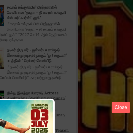
சவுரவ் கங்குலியின் பிறந்தநாளில்
வெளியான ‘தாதா – தி சவுரவ் கங்குலி
ஸ்டோரி’ ஃபர்ஸ்ட் லுக்*
*சவுரவ் கங்குலியின் பிறந்தநாளில்
வெளியான ‘தாதா – தி சவுரவ் கங்குலி
ர்ஸ்ட் லுக்* *2027 மே 14-ஆம் தேதி உலகம்
திரையரங்குகள...
நடிகர் திரு வீர் - ஐஸ்வர்யா ராஜேஷ்
இணைந்து நடித்திருக்கும் 'ஓ ! சுகுமாரி'
படத்தின் ட்ரெய்லர் வெளியீடு
*நடிகர் திரு வீர் - ஐஸ்வர்யா ராஜேஷ்
இணைந்து நடித்திருக்கும் 'ஓ ! சுகுமாரி'
்ரெய்லர் வெளியீடு* டீசர் மற்றும் இரண்டு
தில்லு இருந்தா போராடு Actress
Anukrishna /Vanithavijayakumar/
Karthikdoss/
Close
தில்லு இருந்தா போராடு Actress
Anukrishna /Vanithavijayakumar/
oss/
Don't Trouble The Trouble Teaser: