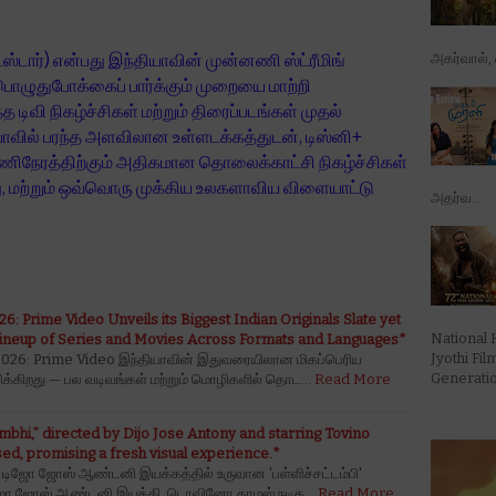
அகர்வால், ஷ
ஸ்டார்) என்பது இந்தியாவின் முன்னணி ஸ்ட்ரீமிங்
பொழுதுபோக்கைப் பார்க்கும் முறையை மாற்றி
த டிவி நிகழ்ச்சிகள் மற்றும் திரைப்படங்கள் முதல்
யாவில் பரந்த அளவிலான உள்ளடக்கத்துடன், டிஸ்னி+
ணிநேரத்திற்கும் அதிகமான தொலைக்காட்சி நிகழ்ச்சிகள்
ு, மற்றும் ஒவ்வொரு முக்கிய உலகளாவிய விளையாட்டு
அதர்வ...
: Prime Video Unveils its Biggest Indian Originals Slate yet
National 
Lineup of Series and Movies Across Formats and Languages*
Jyothi Fi
026: Prime Video இந்தியாவின் இதுவரையிலான மிகப்பெரிய
Generation
ிக்கிறது — பல வடிவங்கள் மற்றும் மொழிகளில் தொட…
Read More
ambhi,” directed by Dijo Jose Antony and starring Tovino
ed, promising a fresh visual experience.*
டிஜோ ஜோஸ் ஆண்டனி இயக்கத்தில் உருவான 'பள்ளிச்சட்டம்பி'
*டிஜோ ஜோஸ் ஆண்டனி இயக்கி, டொவினோ தாமஸ் நடித…
Read More