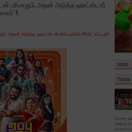
ுடன் பரிமாறும், அதன் அடுத்த ஹாட்ஸ்டார்
ாரம்' !!
ம், அதன் அடுத்த ஹாட்ஸ்டார் ஸ்பெஷல்ஸ் சீரிஸ், 'உப்பு புளி
popup
Popular
Storey Bu
Sathya S
Grand Ges