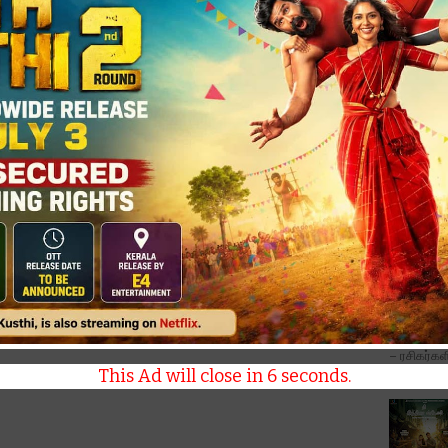
னர்.
உறவுகள் பற்றிய கதையுடன், அட்டகாசமான பொழுதுபோக்கு
'டோன்ட் ட்
 காரம்” சீரிஸ், குறிப்பாக இளைஞர்களுக்கு மிகப் பெரும்
Trouble' ப
 விகடன் டெலிவிஸ்டாஸ் தயாரித்துள்ளது. இயக்குநர் M
 சீரிஸுக்கு இசையமைப்பாளர் ஷேக் இசையமைத்துள்ளார்.
கேசில் கிர
் சதீஷ்குமார் ஒளிப்பதிவு செய்துள்ளனர்.
ீடுகளான ஹார்ட் பீட், மத்தகம் மற்றும் லேபிள் சீரிஸ்கள்,
மிருந்து அபரிமிதமான அன்பையும் பாராட்டையும்
– ரசிகர்கள
.
This Ad will close in
5
seconds.
Monster M