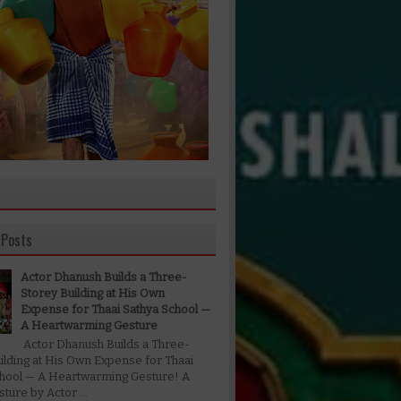
 Posts
Actor Dhanush Builds a Three-
Storey Building at His Own
Expense for Thaai Sathya School —
A Heartwarming Gesture
Actor Dhanush Builds a Three-
ilding at His Own Expense for Thaai
chool — A Heartwarming Gesture! A
ture by Actor ...