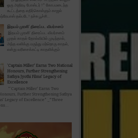
ஒரு அதிரடி போஸ்டர் !* கோபமடைந்த
கூட்டத்தை எதிர்கொள்ளும் காஜல்
்ரேயாஸ் தல்படே! நச்சு பூச்சி...
இதயம் முரளி’ திரைப்பட விமர்சனம்
இதயம் முரளி’ திரைப்பட விமர்சனம்
முதல் காதல் தோல்வியில் முடிந்தால்,
அந்த வலிக்கு மருந்து மற்றொரு காதல்,
என்று வரிசைக்கட்டி காதலிக்கும்
’Captain Miller' Earns Two National
Honours, Further Strengthening
Sathya Jyothi Films' Legacy of
Excellence
*’Captain Miller' Earns Two
Honours, Further Strengthening Sathya
lms' Legacy of Excellence* _*Three
s....