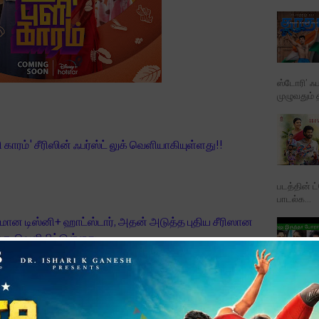
ஸ்டோரி’ ஃப
முழுவதும் 
ளி காரம்' சீரிஸின் ஃபர்ஸ்ட் லுக் வெளியாகியுள்ளது!!
படத்தின் ட
பாடல்க...
மான டிஸ்னி+ ஹாட்ஸ்டார், அதன் அடுத்த புதிய சீரிஸான
ுக்கை வெளியிட்டுள்ளது.
ஷல்ஸ் சீரிஸில், நடிகர்கள் பொன்வண்ணன், வனிதா, ஆயிஷா,
Karthikd
ரினா மற்றும் ராஜ் அய்யப்பா உள்ளிட்ட பெரும்