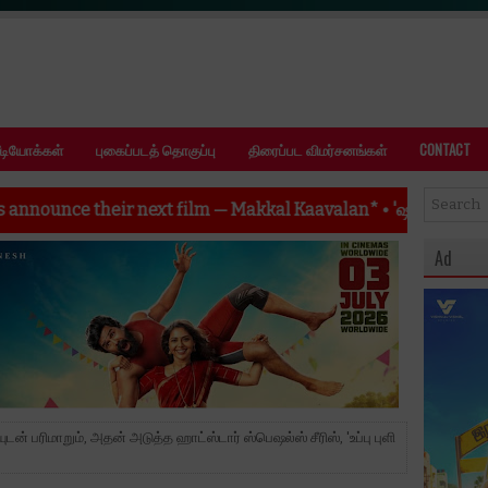
ீடியோக்கள்
புகைப்படத் தொகுப்பு
திரைப்பட விமர்சனங்கள்
CONTACT
t film — Makkal Kaavalan*
•
'ஷம்பாலா' வெற்றிக் கூட்டணியின் அடுத
Ad
டன் பரிமாறும், அதன் அடுத்த ஹாட்ஸ்டார் ஸ்பெஷல்ஸ் சீரிஸ், 'உப்பு புளி