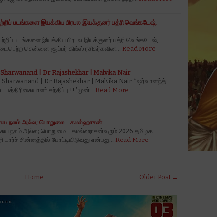
்றிப் படங்களை இயக்கிய பிரபல இயக்குனர் பத்ரி வெங்கடேஷ்,
்றிப் படங்களை இயக்கிய பிரபல இயக்குனர் பத்ரி வெங்கடேஷ்,
நடைபெற்ற சென்னை சூப்பர் கிங்ஸ் ரசிகர்களின…
Read More
 Sharwanand | Dr Rajashekhar | Malvika Nair
 Sharwanand | Dr Rajashekhar | Malvika Nair *ஷர்வானந்த்
பட பத்திரிகையாளர் சந்திப்பு !!*முன்…
Read More
சுய நலம் அல்ல; பொறுமை... கமல்ஹாசன்
 சுய நலம் அல்ல; பொறுமை... கமல்ஹாசன்வரும் 2026 தமிழக
ரி டார்ச் சின்னத்தில் போட்டியிடுவது என்பது…
Read More
Home
Older Post →