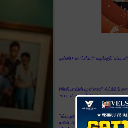
டிஸ்னி+ ஹாட்ஸ்டார் வழங்கும் 'உப்பு பு
இந்தியாவின் முன்னணி ஸ்ட்ரீமிங் தள
'உப்பு புளி காரம்' சீரிஸின் ஃபர்ஸ்ட் ல
“உப்பு புளி காரம்” ஹாட்ஸ்டார் ஸ்பெ
நவீன், அஷ்வினி, தீபிகா, கிருஷ்ணா, ஃப