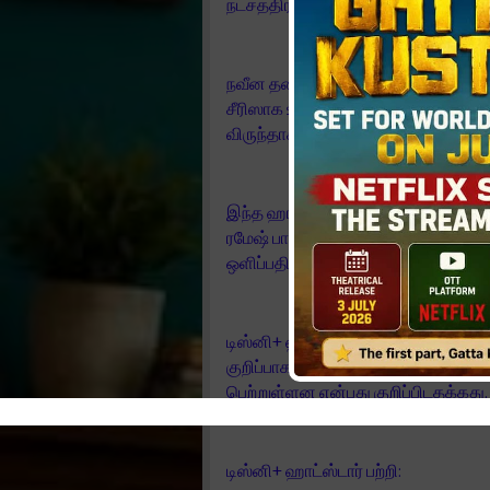
நட்சத்திரங்கள் இணைந்து நடித்துள்ள
நவீன தலைமுறையின் காதல் மற்றும் 
சீரிஸாக உருவாகியிருக்கும் “உப்பு புளி
விருந்தாக அமையும்.
இந்த ஹாட்ஸ்டார் ஸ்பெஷல்ஸ் சீரிஸை,
ரமேஷ் பாரதி இயக்கியுள்ளார். இந்த
ஒளிப்பதிவாளர்கள் பார்த்திபன் மற்றும
டிஸ்னி+ ஹாட்ஸ்டாரின் சமீபத்திய வெளிய
குறிப்பாக தற்காலத்திய இளைஞர்களிட
பெற்றுள்ளன என்பது குறிப்பிடதக்கது
டிஸ்னி+ ஹாட்ஸ்டார் பற்றி: