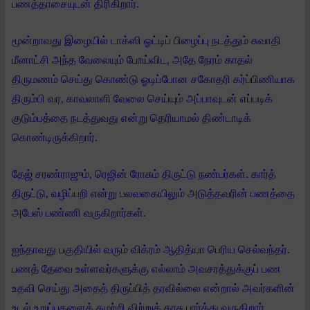
பணத்தாசையுடன் திரிகிறார்.
மூன்றாவது இழையில் டாக்ஸி ஓட்டிப் பிழைப்பு நடத்தும் சுவாதி
மீனாட்சி அந்த வேலையும் போய்விட, அதே நேரம் காதல்
திருமணம் செய்து கொண்டு ஓடிப்போன சகோதரி கர்ப்பிணியாக
திரும்பி வர, காவலாளி வேலை செய்யும் அப்பாவுடன் எப்படிக்
குடும்பத்தை நடத்துவது என்று தெரியாமல் திண்டாடிக்
கொண்டிருக்கிறார்.
தேஜ் சரண்ராஜும், ரெஜின் ரோசும் திருட்டு நண்பர்கள். கார்த்
திருட்டு, வழிப்பறி என்று பலவகையிலும் அடுத்தவரின் பணத்தை
அபேஸ் பண்ணி வருகிறார்கள்.
ஐந்தாவது பகுதியில் வரும் விக்ரம் ஆதித்யா பெரிய செல்வந்தர்.
பணத் தேவை உள்ளவர்களுக்கு எல்லாம் அவசரத்துக்குப் பண
உதவி செய்து அதைத் திருப்பித் தரவில்லை என்றால் அவர்களின்
உடல் உறுப்புகளைக் கழற்றி விற்றுக் காசு பார்த்து வருகிறார்.