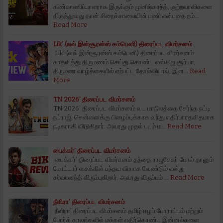
கண்காணிப்பாளராக இருக்கும் முனீஷ்காந்த், குற்றவாளிகளை
திருத்துவது தான் சிறைச்சாலையின் பணி என்பதை நம்…
Read More
Lik’ (லவ் இன்சூரன்ஸ் கம்பெனி) திரைப்பட விமர்சனம்
Lik’ (லவ் இன்சூரன்ஸ் கம்பெனி) திரைப்பட விமர்சனம்
காதலித்து திருமணம் செய்து கொண்ட எஸ்.ஜெ.சூர்யா,
திருமண வாழ்க்கையில் ஏற்பட்ட தோல்வியால், இன…
Read
More
TN 2026’ திரைப்பட விமர்சனம்
TN 2026’ திரைப்பட விமர்சனம் வட மாநிலத்தை சேர்ந்த நட்டி
நட்ராஜ், சென்னைக்கு பிழைப்புக்காக வந்து எதிர்பாரதவிதமாக
நடிகராகி விடுகிறார். அவரது முதல் படம் ம…
Read More
பைக்கர்’ திரைப்பட விமர்சனம்
பைக்கர்’ திரைப்பட விமர்சனம் தந்தை ராஜசேகர் போல் தானும்
மோட்டார் சைக்கிள் பந்தய வீரராக வேண்டும் என்று
சர்வானந்த் விரும்புகிறார். அவரது விருப்பம் …
Read More
நீளிரா’ திரைப்பட விமர்சனம்
நீளிரா’ திரைப்பட விமர்சனம் தமிழ் ஈழப் போராட்டம் மற்றும்
போர்க் காலங்களில் மக்கள் எதிர்கொண்ட இன்னல்களை