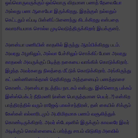
ஒவ்வொருவருக்கும் ஒவ்வொரு விதமான பணத் தேவையோ
அல்லது பண ஆசையோ இருக்கிறது. இதற்குள் நல்லதும்
கெட்டதும் எப்படி பின்னிப் பிணைந்து கிடக்கிறது என்பதை
சுவாரசியமாக சொல்ல முடிவெடுத்திருக்கிறார் இயக்குனர்.
அனன்யா மணியின் காதலில் இருந்து ஆரம்பிக்கிறது படம்.
அவரது அழகிலும், அல்வா பேச்சிலும் சொக்கிப் போன அவரது
காதலன் அவருக்குப் பிடித்த நகையை வாங்கிக் கொடுக்கிறார்.
இழந்த அவர்களது நிலத்தை மீட்டுக் கொடுக்கிறார். அங்கிருந்து
கட் பண்ணினால்தான் தெரிகிறது அத்தனையும் பணத்தாசை
கொண்ட அனன்யா நடத்திய நாடகம் என்பது. இன்னொரு பக்கம்
இன்ஸ்பெக்டர் நீதிமணி (என்ன பொருத்தமான பெயர்..?) என்கிற
பாத்திரத்தில் வரும் ராஜேஷ் பாலச்சந்திரன், தன் கையில் சிக்கும்
கேஸ்கள் எல்லாரிடமும் அபரிமிதமாக பணம் வசூலித்துக்
கொண்டிருக்கிறார். அவர் ஸ்டேஷனில் இருக்கும் காவலரே இவர்
அடிக்கும் கொள்ளையைப் பார்த்து சாபம் விடுகிற அளவில்