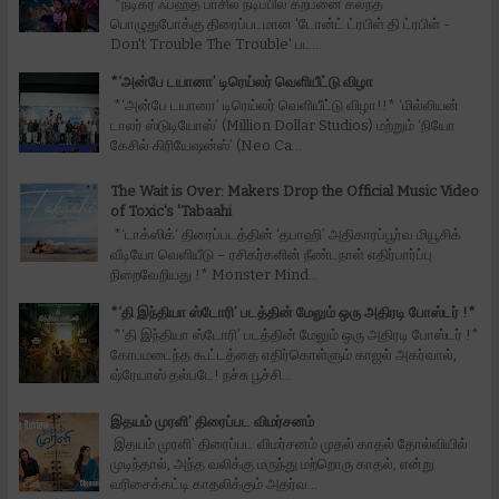
*நடிகர் ஃபஹத் பாசில் நடிப்பில் கற்பனை கலந்த
பொழுதுபோக்கு திரைப்படமான 'டோன்ட் ட்ரபிள் தி ட்ரபிள் -
Don't Trouble The Trouble' பட...
*‘அன்பே டயானா’ டிரெய்லர் வெளியீட்டு விழா
*‘அன்பே டயானா’ டிரெய்லர் வெளியீட்டு விழா!!* ‘மில்லியன்
டாலர் ஸ்டுடியோஸ்’ (Million Dollar Studios) மற்றும் ‘நியோ
கேசில் கிரியேஷன்ஸ்’ (Neo Ca...
The Wait is Over: Makers Drop the Official Music Video
of Toxic's 'Tabaahi
*‘டாக்ஸிக்‘ திரைப்படத்தின் ‘தபாஹி’ அதிகாரப்பூர்வ மியூசிக்
வீடியோ வெளியீடு – ரசிகர்களின் நீண்டநாள் எதிர்பார்ப்பு
நிறைவேறியது !* Monster Mind...
*‘தி இந்தியா ஸ்டோரி’ படத்தின் மேலும் ஒரு அதிரடி போஸ்டர் !*
*‘தி இந்தியா ஸ்டோரி’ படத்தின் மேலும் ஒரு அதிரடி போஸ்டர் !*
கோபமடைந்த கூட்டத்தை எதிர்கொள்ளும் காஜல் அகர்வால்,
ஷ்ரேயாஸ் தல்படே! நச்சு பூச்சி...
இதயம் முரளி’ திரைப்பட விமர்சனம்
இதயம் முரளி’ திரைப்பட விமர்சனம் முதல் காதல் தோல்வியில்
முடிந்தால், அந்த வலிக்கு மருந்து மற்றொரு காதல், என்று
வரிசைக்கட்டி காதலிக்கும் அதர்வ...