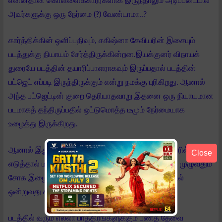
என்னதான் கொள்ளைக்காரர்களாக இருந்தாலும் அடிப்படையில்
அவர்களுக்கு ஒரு நேர்மை (?) வேண்டாமா..?
கார்த்திக்கின் ஒளிப்பதிவும், சகிஷ்னா சேவியரின் இசையும்
படத்துக்கு நியாயம் சேர்த்திருக்கின்றன.இயக்குனர் விநாயக்
துரையே படத்தின் தயாரிப்பாளராகவும் இருப்பதால் படத்தின்
பட்ஜெட் எப்படி இருந்திருக்கும் என்று நமக்கு புரிகிறது. ஆனால்
அந்த பட்ஜெட்டின் குறை தெரியாதவாறு இதனை ஒரு நியாயமான
படமாகத் தந்திருப்பதில் ஒட்டுமொத்த டீமும் நேர்மையாக
உழைத்து இருக்கிறது.
ஆனால் இது போன்ற படங்களை ‘ டார்க் காமெடி’ ஜேனரில்
Close
எடுத்தால் மட்டுமே ரசிக்க வைக்கும். இதில் முன் பாதி முழுவதும்
சோக இழையுடனேயே திரைக்கதை நகர்வதால் படத்தில்
ஒன்றுவது கடினமாக இருக்கிறது.
படத்தில் வரும் எல்லா பாத்திரங்களுக்கும் பணத் தேவை