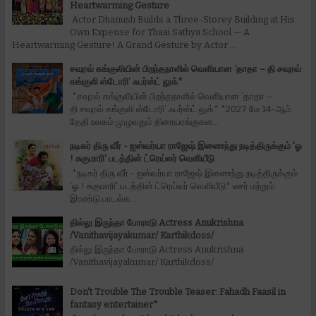
Heartwarming Gesture
Actor Dhanush Builds a Three-Storey Building at His
Own Expense for Thaai Sathya School — A
Heartwarming Gesture! A Grand Gesture by Actor ...
சவுரவ் கங்குலியின் பிறந்தநாளில் வெளியான ‘தாதா – தி சவுரவ்
கங்குலி ஸ்டோரி’ ஃபர்ஸ்ட் லுக்*
*சவுரவ் கங்குலியின் பிறந்தநாளில் வெளியான ‘தாதா –
தி சவுரவ் கங்குலி ஸ்டோரி’ ஃபர்ஸ்ட் லுக்* *2027 மே 14-ஆம்
தேதி உலகம் முழுவதும் திரையரங்குகள...
நடிகர் திரு வீர் - ஐஸ்வர்யா ராஜேஷ் இணைந்து நடித்திருக்கும் 'ஓ
! சுகுமாரி' படத்தின் ட்ரெய்லர் வெளியீடு
*நடிகர் திரு வீர் - ஐஸ்வர்யா ராஜேஷ் இணைந்து நடித்திருக்கும்
'ஓ ! சுகுமாரி' படத்தின் ட்ரெய்லர் வெளியீடு* டீசர் மற்றும்
இரண்டு பாடல்க...
தில்லு இருந்தா போராடு Actress Anukrishna
/Vanithavijayakumar/ Karthikdoss/
தில்லு இருந்தா போராடு Actress Anukrishna
/Vanithavijayakumar/ Karthikdoss/
Don't Trouble The Trouble Teaser: Fahadh Faasil in
fantasy entertainer*