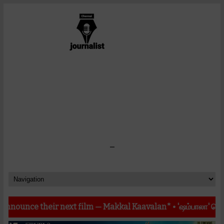
-
 next film — Makkal Kaavalan*
•
'ஷம்பாலா' வெற்றிக் கூட்டணியின்