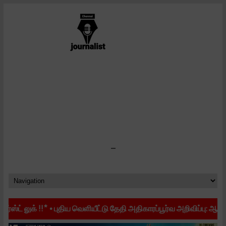
-
!*
•
புதிய வெளியீட்டு தேதி அதிகாரப்பூர்வ அறிவிப்பு: ஆகஸ்ட் 28-ல் உல