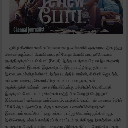
தமிழ் சினிமா உலகில் பிரபலமான நடிகர்களில் ஒருவராக திகழ்ந்து
கொண்டிருப்பவர் யோகி பாபு. தற்போது யோகி பாபு ஹீரோவாக
நடித்திருக்கும் படம் போட்(Boat). இந்த படத்தை பிரபல இயக்குனர்
சிம்புதேவன் இயக்கி இருக்கிறார். இந்த படத்திற்கு ஜிப்ரான்
இசையமைத்திருக்கிறார். இந்த படத்தில் சாம்ஸ், சின்னி ஜெயந்த்,
எம் எஸ் பாஸ்கர், கௌரி கிஷான் உட்பட பல நடிகர்கள்
நடித்திருக்கிறார்கள். பல எதிர்பார்ப்புக்கு மத்தியில் வெளியாகி
இருக்கும் போட் படம் ரசிகர்கள் மத்தியில் வெற்றி பெற்றதா?
இல்லையா? என்பதை பார்க்கலாம்.
படத்தில் மெட்ராஸ் மாகாணத்தில்
1943 ஆம் ஆண்டு நடக்கும் கதையை காண்பிக்கிறார்கள்.
இரண்டாம் உலகப்போர் ஒரு பக்கம் நடந்து கொண்டிருக்கின்றது.
இன்னொரு பக்கம் சுதந்திரப் போராட்டம் நடக்கிறது. இதற்கிடையில்
கடற்கரை அருகில் உள்ள முகாமை அழிக்க திட்டம் போடுகிறார்கள்.