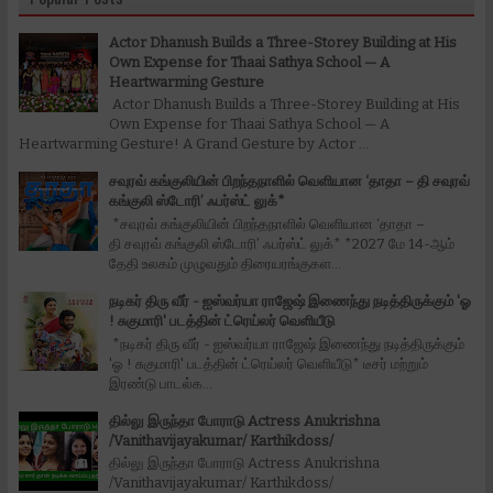
Actor Dhanush Builds a Three-Storey Building at His
Own Expense for Thaai Sathya School — A
Heartwarming Gesture
Actor Dhanush Builds a Three-Storey Building at His
Own Expense for Thaai Sathya School — A
Heartwarming Gesture! A Grand Gesture by Actor ...
சவுரவ் கங்குலியின் பிறந்தநாளில் வெளியான ‘தாதா – தி சவுரவ்
கங்குலி ஸ்டோரி’ ஃபர்ஸ்ட் லுக்*
*சவுரவ் கங்குலியின் பிறந்தநாளில் வெளியான ‘தாதா –
தி சவுரவ் கங்குலி ஸ்டோரி’ ஃபர்ஸ்ட் லுக்* *2027 மே 14-ஆம்
தேதி உலகம் முழுவதும் திரையரங்குகள...
நடிகர் திரு வீர் - ஐஸ்வர்யா ராஜேஷ் இணைந்து நடித்திருக்கும் 'ஓ
! சுகுமாரி' படத்தின் ட்ரெய்லர் வெளியீடு
*நடிகர் திரு வீர் - ஐஸ்வர்யா ராஜேஷ் இணைந்து நடித்திருக்கும்
'ஓ ! சுகுமாரி' படத்தின் ட்ரெய்லர் வெளியீடு* டீசர் மற்றும்
இரண்டு பாடல்க...
தில்லு இருந்தா போராடு Actress Anukrishna
/Vanithavijayakumar/ Karthikdoss/
தில்லு இருந்தா போராடு Actress Anukrishna
/Vanithavijayakumar/ Karthikdoss/