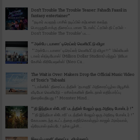
Don't Trouble The Trouble Teaser: Fahadh Faasil in
fantasy entertainer*
*நடிகர் ஃபஹத் பாசில் நடிப்பில் கற்பனை கலந்த
பொழுதுபோக்கு திரைப்படமான 'டோன்ட் ட்ரபிள் தி ட்ரபிள் -
Don't Trouble The Trouble' பட...
*‘அன்பே டயானா’ டிரெய்லர் வெளியீட்டு விழா
*‘அன்பே டயானா’ டிரெய்லர் வெளியீட்டு விழா!!* ‘மில்லியன்
டாலர் ஸ்டுடியோஸ்’ (Million Dollar Studios) மற்றும் ‘நியோ
கேசில் கிரியேஷன்ஸ்’ (Neo Ca...
The Wait is Over: Makers Drop the Official Music Video
of Toxic's 'Tabaahi
*‘டாக்ஸிக்‘ திரைப்படத்தின் ‘தபாஹி’ அதிகாரப்பூர்வ மியூசிக்
வீடியோ வெளியீடு – ரசிகர்களின் நீண்டநாள் எதிர்பார்ப்பு
நிறைவேறியது !* Monster Mind...
*‘தி இந்தியா ஸ்டோரி’ படத்தின் மேலும் ஒரு அதிரடி போஸ்டர் !*
*‘தி இந்தியா ஸ்டோரி’ படத்தின் மேலும் ஒரு அதிரடி போஸ்டர் !*
கோபமடைந்த கூட்டத்தை எதிர்கொள்ளும் காஜல் அகர்வால்,
ஷ்ரேயாஸ் தல்படே! நச்சு பூச்சி...
இதயம் முரளி’ திரைப்பட விமர்சனம்