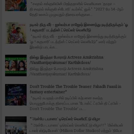
*சவுரவ் கங்குலியின் பிறந்தநாளில் வெளியான ‘தாதா –
தி சவுரவ் கங்குலி ஸ்டோரி’ ஃபர்ஸ்ட் லுக்* *2027 மே 14-ஆம்
தேதி உலகம் முழுவதும் திரையரங்குகள...
நடிகர் திரு வீர் - ஐஸ்வர்யா ராஜேஷ் இணைந்து நடித்திருக்கும் 'ஓ
! சுகுமாரி' படத்தின் ட்ரெய்லர் வெளியீடு
*நடிகர் திரு வீர் - ஐஸ்வர்யா ராஜேஷ் இணைந்து நடித்திருக்கும்
'ஓ ! சுகுமாரி' படத்தின் ட்ரெய்லர் வெளியீடு* டீசர் மற்றும்
இரண்டு பாடல்க...
தில்லு இருந்தா போராடு Actress Anukrishna
/Vanithavijayakumar/ Karthikdoss/
தில்லு இருந்தா போராடு Actress Anukrishna
/Vanithavijayakumar/ Karthikdoss/
Don't Trouble The Trouble Teaser: Fahadh Faasil in
fantasy entertainer*
*நடிகர் ஃபஹத் பாசில் நடிப்பில் கற்பனை கலந்த
பொழுதுபோக்கு திரைப்படமான 'டோன்ட் ட்ரபிள் தி ட்ரபிள் -
Don't Trouble The Trouble' பட...
*‘அன்பே டயானா’ டிரெய்லர் வெளியீட்டு விழா
*‘அன்பே டயானா’ டிரெய்லர் வெளியீட்டு விழா!!* ‘மில்லியன்
டாலர் ஸ்டுடியோஸ்’ (Million Dollar Studios) மற்றும் ‘நியோ