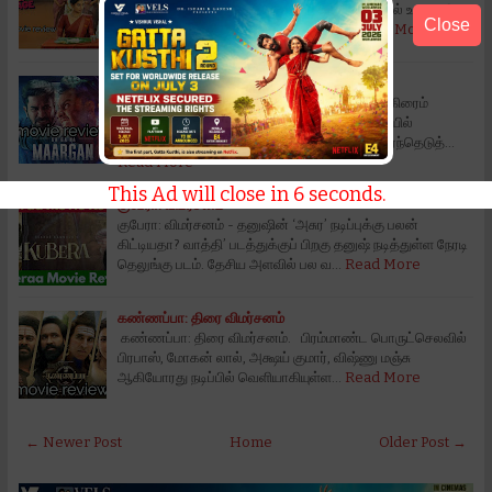
அறிமுக இயக்குநர் ஷண்முக பிரியன் இயக்கத்தில் உருவாகி
Close
இன்று திரையரங்கில் வெளிவந்துள்ள தி…
Read More
மார்கன் திரை விமர்சனம்
மார்கன் திரை விமர்சனம் தமிழ் சினிமாவில் பல கிரைம்
திரில்லர் படங்கள் வெளிவந்துள்ளது, அந்த வகையில்
தொடர்ந்து வித்தியாசமான கதைக்களத்தை தேர்ந்தெடுத்…
Read More
This Ad will close in
5
seconds.
குபேரா: விமர்சனம் -
குபேரா: விமர்சனம் - தனுஷின் ‘அசுர’ நடிப்புக்கு பலன்
கிட்டியதா? வாத்தி’ படத்துக்குப் பிறகு தனுஷ் நடித்துள்ள நேரடி
தெலுங்கு படம். தேசிய அளவில் பல வ…
Read More
கண்ணப்பா: திரை விமர்சனம்
கண்ணப்பா: திரை விமர்சனம். பிரம்மாண்ட பொருட்செலவில்
பிரபாஸ், மோகன் லால், அக்ஷய் குமார், விஷ்ணு மஞ்சு
ஆகியோரது நடிப்பில் வெளியாகியுள்ள…
Read More
← Newer Post
Home
Older Post →