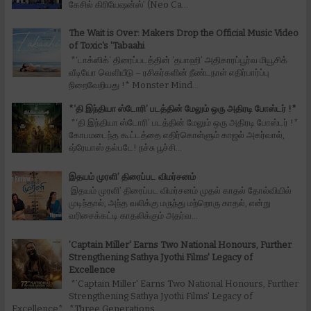
கேசில் கிரியேஷன்ஸ்’ (Neo Ca...
The Wait is Over: Makers Drop the Official Music Video
of Toxic's 'Tabaahi
*‘டாக்ஸிக்‘ திரைப்படத்தின் ‘தபாஹி’ அதிகாரப்பூர்வ மியூசிக்
வீடியோ வெளியீடு – ரசிகர்களின் நீண்டநாள் எதிர்பார்ப்பு
நிறைவேறியது !* Monster Mind...
*‘தி இந்தியா ஸ்டோரி’ படத்தின் மேலும் ஒரு அதிரடி போஸ்டர் !*
*‘தி இந்தியா ஸ்டோரி’ படத்தின் மேலும் ஒரு அதிரடி போஸ்டர் !*
கோபமடைந்த கூட்டத்தை எதிர்கொள்ளும் காஜல் அகர்வால்,
ஷ்ரேயாஸ் தல்படே! நச்சு பூச்சி...
இதயம் முரளி’ திரைப்பட விமர்சனம்
இதயம் முரளி’ திரைப்பட விமர்சனம் முதல் காதல் தோல்வியில்
முடிந்தால், அந்த வலிக்கு மருந்து மற்றொரு காதல், என்று
வரிசைக்கட்டி காதலிக்கும் அதர்வ...
’Captain Miller' Earns Two National Honours, Further
Strengthening Sathya Jyothi Films' Legacy of
Excellence
*’Captain Miller' Earns Two National Honours, Further
Strengthening Sathya Jyothi Films' Legacy of
Excellence* _*Three Generations....