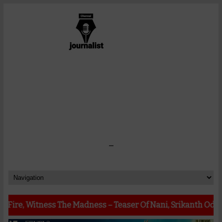
-
ess The Madness – Teaser Of Nani, Srikanth Odela, Sudhakar