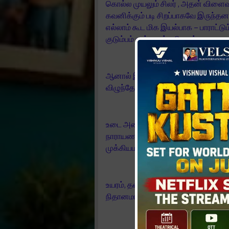
கொல்ல முயலும் சிலர் , அதன் விளைவ
கவனிக்கும் படி சிறப்பாகவே இருந்தன
எல்லாம் கூட மிக இயல்பாக – பாராட்
குடும்பம் என்று வந்த பிறகும் கூட க
ஆனால் இடைவேளைக்கு கொஞ்சம் முன்ப
விழுந்தே விட்டது .
உடை அணிந்து கேமரா முன் நிற்கும் 
நாராயணன். தனக்குக் கொடுக்கப்பட்ட
முக்கியமாக சிரத்தையோடு – நடித்து இ
உயரம், தனித்தன்மை வாய்ந்த குரல்,
நிதானமாக பரவும் முக பாவனைகள் என்று