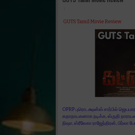
GUTS Tamil Movie Review
OPRP புரொடக்ஷன்ஸ் சார்பில் ஜெயபாரத
கதாநாயகனாக நடிக்க, ஸ்ருதி நாராயணன
நிஷா, ஸ்ரீலேகா ராஜேந்திரன், பிர்லா போஸ