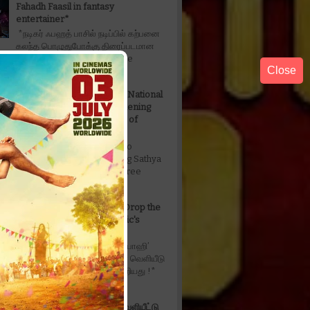
Fahadh Faasil in fantasy
entertainer*
*நடிகர் ஃபஹத் பாசில் நடிப்பில் கற்பனை
கலந்த பொழுதுபோக்கு திரைப்படமான
ரபிள் தி ட்ரபிள் - Don't Trouble The
Close
ட...
’Captain Miller' Earns Two National
Honours, Further Strengthening
Sathya Jyothi Films' Legacy of
Excellence
*’Captain Miller' Earns Two
Honours, Further Strengthening Sathya
lms' Legacy of Excellence* _*Three
s....
The Wait is Over: Makers Drop the
Official Music Video of Toxic's
'Tabaahi
*‘டாக்ஸிக்‘ திரைப்படத்தின் ‘தபாஹி’
அதிகாரப்பூர்வ மியூசிக் வீடியோ வெளியீடு
ின் நீண்டநாள் எதிர்பார்ப்பு நிறைவேறியது !*
ind...
*‘அன்பே டயானா’ டிரெய்லர் வெளியீட்டு