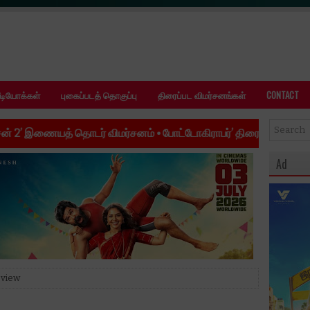
ீடியோக்கள்
புகைப்படத் தொகுப்பு
திரைப்பட விமர்சனங்கள்
CONTACT
டர் விமர்சனம்
•
போட்டோகிராபர்’ திரைப்பட விமர்சனம்
•
’ஜி.டி.என்’ தி
Ad
eview