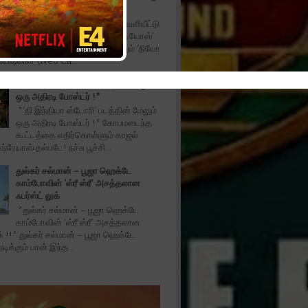
விழா
*‘அன்பே டயானா’ டிரெய்லர் வெளியீட்டு
விழா!!* ‘மில்லியன் டாலர் ஸ்டுடியோஸ்’
(Million Dollar Studios) மற்றும் ‘நியோ
ியேஷன்ஸ்’ (Neo Ca...
*‘தி இந்தியா ஸ்டோரி’ படத்தின் மேலும்
ஒரு அதிரடி போஸ்டர் !*
*‘தி இந்தியா ஸ்டோரி’ படத்தின் மேலும்
ஒரு அதிரடி போஸ்டர் !* கோபமடைந்த
கூட்டத்தை எதிர்கொள்ளும் காஜல்
்ரேயாஸ் தல்படே! நச்சு பூச்சி...
துல்கர் சல்மான் – பூஜா ஹெக்டே
காம்போவின் ‘ஸ்ரீ ஸ்ரீ’ அசத்தலான
ஃபர்ஸ்ட் லுக்
*துல்கர் சல்மான் – பூஜா ஹெக்டே
காம்போவின் ‘ஸ்ரீ ஸ்ரீ’ அசத்தலான
ுக் !!* துல்கர் சல்மான் – பூஜா ஹெக்டே
ிக்கும் பான் இந்த...