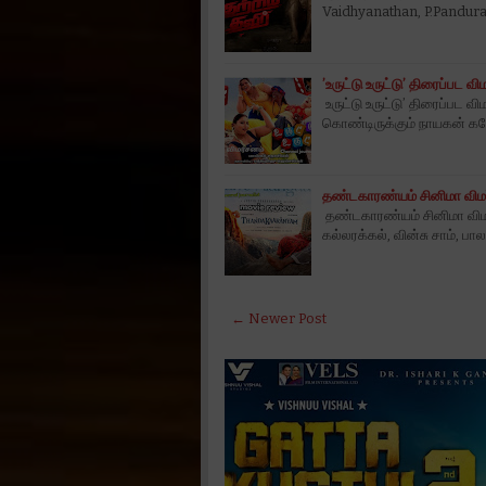
Vaidhyanathan, P.Pandur
’உருட்டு உருட்டு’ திரைப்பட வி
உருட்டு உருட்டு’ திரைப்பட விம
கொண்டிருக்கும் நாயகன் க
தண்டகாரண்யம் சினிமா விம
தண்டகாரண்யம் சினிமா விமர்
கல்லரக்கல், வின்சு சாம், ப
← Newer Post