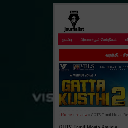
முகப்பு
அணைத்துச் செய்திகள்
வ
வதந்தி – சீசன் 2’ இணையத் தொ
Home
»
review
» GUTS Tamil Movie R
GUTS Tamil Movie Review