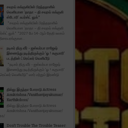
சவுரவ் கங்குலியின் பிறந்தநாளில்
வெளியான ‘தாதா – தி சவுரவ் கங்குலி
ஸ்டோரி’ ஃபர்ஸ்ட் லுக்*
*சவுரவ் கங்குலியின் பிறந்தநாளில்
வெளியான ‘தாதா – தி சவுரவ் கங்குலி
ர்ஸ்ட் லுக்* *2027 மே 14-ஆம் தேதி உலகம்
திரையரங்குகள...
நடிகர் திரு வீர் - ஐஸ்வர்யா ராஜேஷ்
இணைந்து நடித்திருக்கும் 'ஓ ! சுகுமாரி'
படத்தின் ட்ரெய்லர் வெளியீடு
*நடிகர் திரு வீர் - ஐஸ்வர்யா ராஜேஷ்
இணைந்து நடித்திருக்கும் 'ஓ ! சுகுமாரி'
்ரெய்லர் வெளியீடு* டீசர் மற்றும் இரண்டு
தில்லு இருந்தா போராடு Actress
Anukrishna /Vanithavijayakumar/
Karthikdoss/
தில்லு இருந்தா போராடு Actress
Anukrishna /Vanithavijayakumar/
oss/
Don't Trouble The Trouble Teaser: