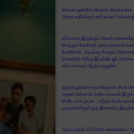
கிராமம் ஒன்றில் விவசாய நிலங்களை அழ
அதை எதிர்க்கும் ஊர் நபரை ( ரங்க
கர்ப்பமாக இருக்கும் அவன் மனைவியும
செத்துப் போகிறார். தாய்மாமனால் வளர
போலீசாகி , அடிக்கடி போகும் அனாத
கொண்டு அங்கு இருந்தே ஓர் அனாதை
கர்ப்பமாகவும் ஆகும் சூழலில் ,
ஒரு திருநங்கை தாசில்தாரை சிலர் 
அதன் பின்னால் பெரிய கைகள் இருக்க, 
பெரிய கை முயல, , அந்தப் பெரிய கை
முதலாளிக்கும் ஒரு இணைப்பு இருக்க ,
ஆரம்பத்தில் கர்ப்பிணி மனைவியை 