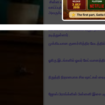
சின்ன வயசுதான் . இன்னும் கொஞ்
வாய்ப்புத் தேடி இருக்கலாம் . சரி போகட
அவருக்கு நல்லதே நடக்கட்டும் .
மலையாள மனைவியாக வரும் நான்சியும் 
நடித்துள்ளார் .
முக்கியமான குணச்சித்திர வேடத்தில
ஓரிரு இடங்களில் ஓவர் லேப் வசனத்தி
நிறுத்தி நிதானமாக சில ஷாட்கள் வைத்
ஜோஸ் பிராங்க்ளின் பின்னனி இசை ப