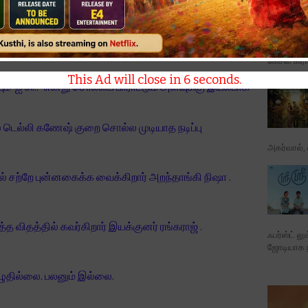
ச காலம் பொறுமையாக, கண்ணியமான ஆடிஷன்கள் மூலமே
்டும் . நடந்ததை மாற்ற முடியாது . கடந்து போகட்டும் . இனி
கேசில் கிர
This Ad will close in
5
seconds.
‘ஐ ஸீ..” என்று சொல்லிப் பாராட்டும் அளவுக்கு இயல்பாக
் டெல்லி கணேஷ் குறை சொல்ல முடியாத நடிப்பு
அகர்வால், ஷ
ல் சற்றே புன்னகைக்க வைக்கிறார் அறந்தாங்கி நிஷா .
த விதத்தில் கவர்கிறார் இயக்குனர் ரங்கராஜ் .
ஃபர்ஸ்ட் ல
ஜோடியாக நட
ழுதில்லை. பலனும் இல்லை.