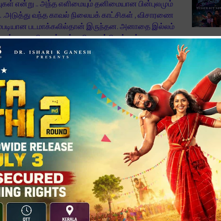
ுகள் என்று .. அந்த எளிமையும் தனிமையான பின்புலமும்
. .அடுத்து வந்த காவல் நிலையக் காட்சிகள் , விசாரணை
டும்படியான படமாக்கலில்தான் இருந்தன. அனாதை இல்லம்
ணவன் மனைவி மகள் என்று சில காட்சிகள் நன்று .
'டோன்ட் ட்
Trouble' ப
ு தொங்க ஆரம்பிக்கும் படம் போகப் போக அறுந்து கீழே
National 
போது தான் உண்மையிலேயே அழகாக இருக்கிறார் ஸ்ருதி
Jyothi Fi
 கேரக்டரை பெரிதாகக் குறைகள் இல்லாமல் – மிக
Generation
ருக்கிறார் .
 பதற்றம் காரணமாக சட் சட்டென்று அரைகுறையாக மாறாமல்
… பாராட்டும்படி நடித்து இருக்கிறார் .
– ரசிகர்கள
Monster M