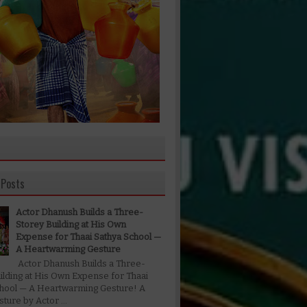
 Posts
Actor Dhanush Builds a Three-
Storey Building at His Own
Expense for Thaai Sathya School —
A Heartwarming Gesture
Actor Dhanush Builds a Three-
ilding at His Own Expense for Thaai
chool — A Heartwarming Gesture! A
ture by Actor ...