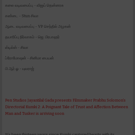
கலை வடிவமைப்பு - விஜய் தென்னரசு
சண்டை - Stun சிவா
ஆடை வடிவமைப்பு - VP. செந்தில் அழகன்
தயாரிப்பு நிர்வாகம் - ஜெ. பிரபாஹர்
ஸ்டில்ஸ் - சிவா
ப்ரோமோஷன் - சினிமா பையன்
பி.ஆர்.ஓ - யுவராஜ்
Pen Studios Jayantilal Gada presents Filmmaker Prabhu Solomon’s
Directorial Kumki 2: A Poignant Tale of Trust and Affection Between
Man and Tusker is arriving soon
It’s been thirteen years since Kumki captured hearts with its