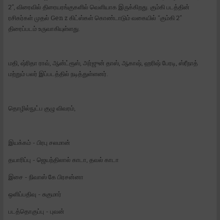
2”, விரைவில் திரையரங்குகளில் வெளியாக இருக்கிறது. கும்கி படத்தின்
ரசிகர்கள் முதல் Gen z கிட்ஸ்கள் கொண்டாடும் வகையில் “கும்கி 2”
திரைப்படம் உருவாகியுள்ளது.
மதி, ஷ்ரிதா ராவ், ஆன்ட்ரூஸ், அர்ஜுன் தாஸ், ஆகாஷ், ஹரிஷ் பேரடி, ஸ்ரீநாத்
மற்றும் பலர் இப்படத்தில் நடித்துள்ளனர்.
தொழில்நுட்ப குழு விவரம்,
இயக்கம் - பிரபு சலமான்
தயாரிப்பு - ஜெயந்திலால் காடா, தவல் காடா
இசை - நிவாஸ் கே பிரசன்னா
ஒளிப்பதிவு - சுகுமார்
படத்தொகுப்பு - புவன்