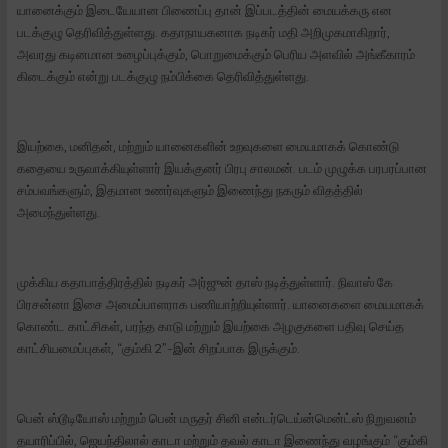
யானைக்கும் இடையேயான பிணைப்பு தான் இப்படத்தின் மையக்கரு என
படக்குழு தெரிவித்துள்ளது. கதாநாயகனாக நடிகர் மதி அறிமுகமாகிறார்,
அவரது கடினமான உழைப்புக்கும், பொறுமைக்கும் பெரிய அளவில் அங்கீகாரம்
கிடைக்கும் என்று படக்குழு நம்பிக்கை தெரிவித்துள்ளது.
இயற்கை, மனிதன், மற்றும் யானைகளின் உறவுகளை மையமாகக் கொண்டு
கதையை உருவாக்கியுள்ளார் இயக்குனர் பிரபு சாலமன். படம் முழுக்க பரபரப்பான
சம்பவங்களும், இதமான உணர்வுகளும் இணைந்து நகரும் விதத்தில்
அமைந்துள்ளது.
முக்கிய கதாபாத்திரத்தில் நடிகர் அர்ஜுன் தாஸ் நடித்துள்ளார். நிவாஸ் கே
பிரசன்னா இசை அமைப்பாளராக பணியாற்றியுள்ளார். யானைகளை மையமாகக்
கொண்ட காட்சிகள், பரந்த காடு மற்றும் இயற்கை அழகுகளை பதிவு செய்த
காட்சியமைப்புகள், “கும்கி 2”-இன் சிறப்பாக இருக்கும்.
பென் ஸ்டூடியோஸ் மற்றும் பென் மருதர் சினி என்டர்டெய்ன்மென்ட்ஸ் நிறுவனம்
தயாரிப்பில், ஜெயந்திலால் காடா மற்றும் தவல் காடா இணைந்து வழங்கும் “கும்கி