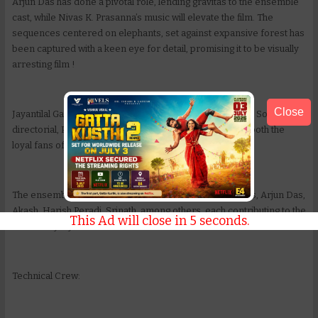
Arjun Das has done a pivotal role, lending gravitas to the ensemble
cast, while Nivas K. Prasanna’s music will elevate the film. The
sequences centered on elephants, set against expansive forest has
been captured with a keen eye for detail, promising it to be visually
arresting film !
Close
Jayantilal Gada (Pen Studios) presents, Kumki 2, a Prabhu Solomon
directorial, Produced by Dhaval Gada Kumki 2 will cater both the
loyal fans of the original and a new, Gen Z audience
The ensemble cast features Mathi, Shritha Rao, Andrews, Arjun Das,
Akash, Harish Peradi, Srinath, among others, each contributing to the
This Ad will close in
4
seconds.
film’s richly layered narrative.
Technical Crew: