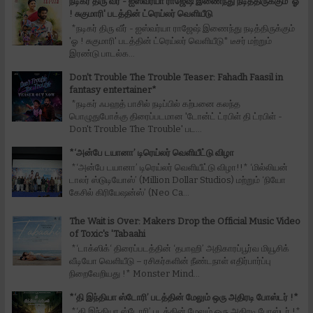
நடிகர் திரு வீர் - ஐஸ்வர்யா ராஜேஷ் இணைந்து நடித்திருக்கும் 'ஓ
! சுகுமாரி' படத்தின் ட்ரெய்லர் வெளியீடு
*நடிகர் திரு வீர் - ஐஸ்வர்யா ராஜேஷ் இணைந்து நடித்திருக்கும்
'ஓ ! சுகுமாரி' படத்தின் ட்ரெய்லர் வெளியீடு* டீசர் மற்றும்
இரண்டு பாடல்க...
Don't Trouble The Trouble Teaser: Fahadh Faasil in
fantasy entertainer*
*நடிகர் ஃபஹத் பாசில் நடிப்பில் கற்பனை கலந்த
பொழுதுபோக்கு திரைப்படமான 'டோன்ட் ட்ரபிள் தி ட்ரபிள் -
Don't Trouble The Trouble' பட...
*‘அன்பே டயானா’ டிரெய்லர் வெளியீட்டு விழா
*‘அன்பே டயானா’ டிரெய்லர் வெளியீட்டு விழா!!* ‘மில்லியன்
டாலர் ஸ்டுடியோஸ்’ (Million Dollar Studios) மற்றும் ‘நியோ
கேசில் கிரியேஷன்ஸ்’ (Neo Ca...
The Wait is Over: Makers Drop the Official Music Video
of Toxic's 'Tabaahi
*‘டாக்ஸிக்‘ திரைப்படத்தின் ‘தபாஹி’ அதிகாரப்பூர்வ மியூசிக்
வீடியோ வெளியீடு – ரசிகர்களின் நீண்டநாள் எதிர்பார்ப்பு
நிறைவேறியது !* Monster Mind...
*‘தி இந்தியா ஸ்டோரி’ படத்தின் மேலும் ஒரு அதிரடி போஸ்டர் !*
*‘தி இந்தியா ஸ்டோரி’ படத்தின் மேலும் ஒரு அதிரடி போஸ்டர் !*