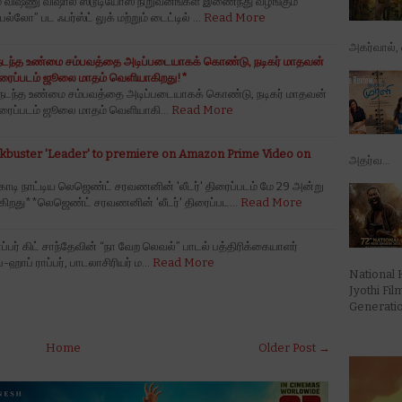
 விஷ்ணு விஷால் ஸ்டூடியோஸ் நிறுவனங்கள் இணைந்து வழங்கும்
லோ” பட ஃபர்ஸ்ட் லுக் மற்றும் டைட்டில் …
Read More
அகர்வால், ஷ
ல் நடந்த உண்மை சம்பவத்தை அடிப்படையாகக் கொண்டு, நடிகர் மாதவன்
் திரைப்படம் ஜூலை மாதம் வெளியாகிறது!*
ில் நடந்த உண்மை சம்பவத்தை அடிப்படையாகக் கொண்டு, நடிகர் மாதவன்
் திரைப்படம் ஜூலை மாதம் வெளியாகி…
Read More
kbuster 'Leader' to premiere on Amazon Prime Video on
அதர்வ...
ொடி நாட்டிய லெஜெண்ட் சரவணனின் 'லீடர்' திரைப்படம் மே 29 அன்று
கிறது**லெஜெண்ட் சரவணனின் 'லீடர்' திரைப்பட…
Read More
ப்பர் கிட் சாந்தேவின் “நா வேற லெவல்” பாடல் பத்திரிக்கையாளர்
்-ஹாப் ராப்பர், பாடலாசிரியர் ம…
Read More
National 
Jyothi Fi
Generation
Home
Older Post →