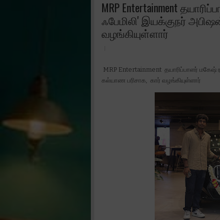
MRP Entertainment தயாரிப்பா
ஃபேமிலி' இயக்குநர் அபிஷன்
வழங்கியுள்ளார்
MRP Entertainment தயாரிப்பாளர் மகேஷ் ராஜ்
கல்யாண பரிசாக, கார் வழங்கியுள்ளார்