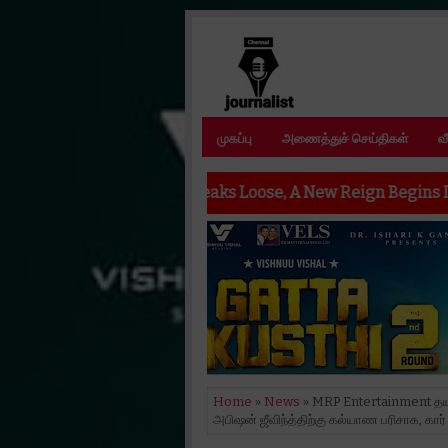
முகப்பு
அணைத்துச் செய்திகள்
வ
ell Breaks Loose, A New Reign Begins In Fire, Witness The 
Home
»
News
» MRP Entertainment தயாரிப
அபிஷன் ஜீவிந்த்திற்கு கல்யாண பரிசாக, கார்