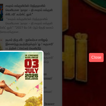
சவுரவ் கங்குலியின் பிறந்தநாளில்
வெளியான ‘தாதா – தி சவுரவ் கங்குலி
ஸ்டோரி’ ஃபர்ஸ்ட் லுக்*
*சவுரவ் கங்குலியின் பிறந்தநாளில்
வெளியான ‘தாதா – தி சவுரவ் கங்குலி
ர்ஸ்ட் லுக்* *2027 மே 14-ஆம் தேதி உலகம்
திரையரங்குகள...
நடிகர் திரு வீர் - ஐஸ்வர்யா ராஜேஷ்
இணைந்து நடித்திருக்கும் 'ஓ ! சுகுமாரி'
படத்தின் ட்ரெய்லர் வெளியீடு
*நடிகர் திரு வீர் - ஐஸ்வர்யா ராஜேஷ்
Close
இணைந்து நடித்திருக்கும் 'ஓ ! சுகுமாரி'
்ரெய்லர் வெளியீடு* டீசர் மற்றும் இரண்டு
தில்லு இருந்தா போராடு Actress
Anukrishna /Vanithavijayakumar/
Karthikdoss/
தில்லு இருந்தா போராடு Actress
Anukrishna /Vanithavijayakumar/
oss/
Don't Trouble The Trouble Teaser: