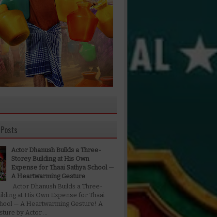
 Posts
Actor Dhanush Builds a Three-
Storey Building at His Own
Expense for Thaai Sathya School —
A Heartwarming Gesture
Actor Dhanush Builds a Three-
ilding at His Own Expense for Thaai
chool — A Heartwarming Gesture! A
ture by Actor ...