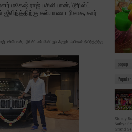
ளர் மகேஷ் ராஜ் பசிலியான், 'டூரிஸ்ட்
 ஜீவிந்த்திற்கு கல்யாண பரிசாக, கார்
 பசிலியான், 'டூரிஸ்ட் ஃபேமிலி' இயக்குநர் அபிஷன் ஜீவிந்த்திற்கு
popup
Popular
Storey Bu
Sathya S
Grand Ges