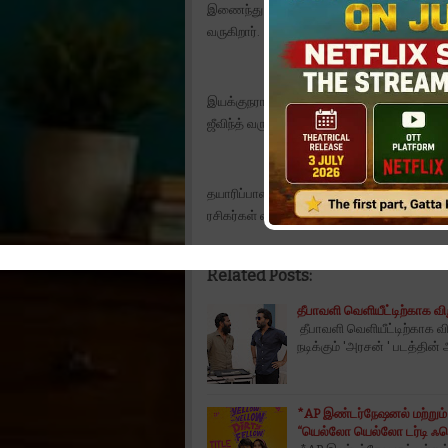
இணைந்து வழங்க, பசிலியான் நஸ்ரேத், மகேஷ் ர
வருகிறார்.
இயக்குநராக முதல் படத்திலேயே அனைவரது கவ
ஜீவிந்த் வரும் அக்டோபர் 31 ஆம் தேதி, தன் கா
தயாரிப்பாளர் மகேஷ் ராஜ் பசிலியான், இயக்குந
ரசிகர்கள் வாழ்த்து தெரிவித்து வருகின்றனர்.
Related Posts:
தீபாவளி வெளியீட்டிற்காக வி
தீபாவளி வெளியீட்டிற்காக வி
நடிக்கும் 'அரசன் ' படத்தின்
*AP இண்டர்நேஷனல் மற்றும்
“யெல்லோ யெல்லோ டர்டி ஃபெல்