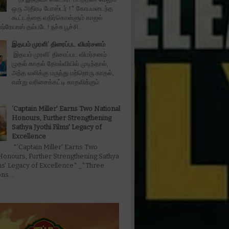
ஒரு அதிரடி போஸ்டர் !* கோபமடைந்த
கூட்டத்தை எதிர்கொள்ளும் காஜல்
்ரேயாஸ் தல்படே! நச்சு பூச்சி...
இதயம் முரளி’ திரைப்பட விமர்சனம்
இதயம் முரளி’ திரைப்பட விமர்சனம்
முதல் காதல் தோல்வியில் முடிந்தால்,
அந்த வலிக்கு மருந்து மற்றொரு காதல்,
என்று வரிசைக்கட்டி காதலிக்கும்
’Captain Miller' Earns Two National
Honours, Further Strengthening
Sathya Jyothi Films' Legacy of
Excellence
*’Captain Miller' Earns Two
Honours, Further Strengthening Sathya
lms' Legacy of Excellence* _*Three
s....