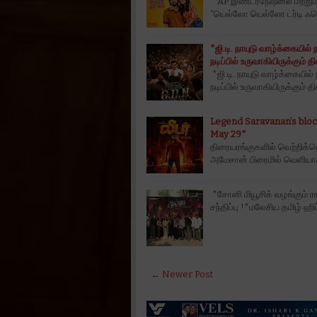
*AP இண்டர்நேஷனல் மற்றும்
“யெல்லோ யெல்லோ டர்டி ஃபெல்
*ஜி.டி. நாயுடு வாழ்க்கையி
நடிப்பில் உருவாகியிருக்கும
*ஜி.டி. நாயுடு வாழ்க்கைய
நடிப்பில் உருவாகியிருக்கும
Legend Saravanan’s bloc
May 29*
திரையரங்குகளில் வெற்றிக்க
அமேசான் பிரைமில் வெளியா
*சோனி மியூசிக் வழங்கும் ரா
சந்திப்பு !*மலேசிய தமிழ் ஹிப
← Newer Post