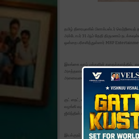
தமிழ் திரையுலகில் பிளாக்பஸ்டர் வெற்றியைத் தந
அக்டோபர் 31 ஆம் தேதி திருமணம் நடக்கவுள்ள
ஒன்றை பரிசளித்துள்ளார் MRP Entertainmen
இலங்கை வாழ் மக்களின் கதைக்களத்தில், எ
அசத்தலான ஃபேமிலி எண்டர்டெயினராக, இந்த ஆ
அனைவரையும் மகிழ்ச்சிபடுத்தி பிளாக்பஸ்டர் ஹி
குட் நைட், லவ்வர், டூரிஸ்ட் ஃபேமிலி என தம
வழங்கி வரும் MRP Entertainment நிறுவனத்த
ஜீவிந்தின் கல்யாணத்திற்கு பரிசாக, ஒரு விலை
இயக்குநர் அபிஷன் ஜீவிந்த் தற்போது, Zion 