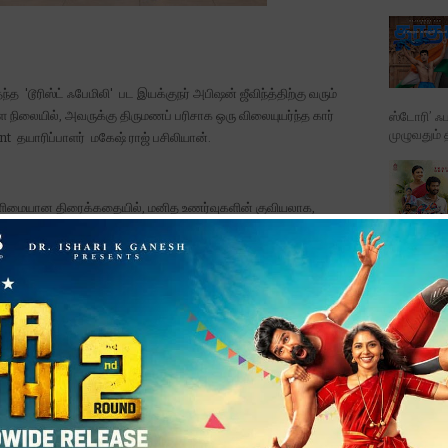
்த 'டூரிஸ்ட் ஃபேமிலி' பட இயக்குநர் அபிஷன் ஜீவிந்த்திற்கு வரும்
 நிலையில், அவருக்கு திருமணப் பரிசாக ஒரு விலையுயர்ந்த கார்
ஸ்டோரி’ ஃப
முழுவதும் 
t தயாரிப்பாளர் மகேஷ் ராஜ் பசிலியான்.
ளிமையான திரைக்கதையில், மனித உணர்வுகளின் குவியலாக,
ண்டில் விமர்சகர்கள், ரசிகர்கள் மற்றும் திரை உலகத்தினர் என
ட்டடித்த படம் “டூரிஸ்ட் ஃபேமிலி”.
படத்தின் ட
பாடல்க...
ிழ் சினிமாவில் மாறுபட்ட கதைக்களங்களில், தொடர் வெற்றிப் படங்களை
ின் தயாரிப்பாளர் மகேஷ் ராஜ் பசிலியான், இயக்குநர் அபிஷன்
யுயர்ந்த கார் ஒன்றை பரிசாக வழங்கி உற்சாகப்படுத்தியுள்ளார்.
Karthikd
Films சார்பில் சௌந்தர்யா ரஜினிகாந்த் மற்றும் MRP Entertainment