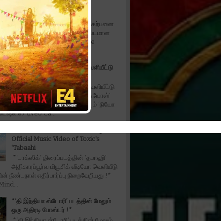
Fahadh Faasil in fantasy
entertainer*
*நடிகர் ஃபஹத் பாசில் நடிப்பில் கற்பனை
கலந்த பொழுதுபோக்கு திரைப்படமான
ரபிள் தி ட்ரபிள் - Don't Trouble The
ட...
*‘அன்பே டயானா’ டிரெய்லர் வெளியீட்டு
விழா
*‘அன்பே டயானா’ டிரெய்லர் வெளியீட்டு
விழா!!* ‘மில்லியன் டாலர் ஸ்டுடியோஸ்’
(Million Dollar Studios) மற்றும் ‘நியோ
ியேஷன்ஸ்’ (Neo Ca...
The Wait is Over: Makers Drop the
Official Music Video of Toxic's
'Tabaahi
*‘டாக்ஸிக்‘ திரைப்படத்தின் ‘தபாஹி’
அதிகாரப்பூர்வ மியூசிக் வீடியோ வெளியீடு
ின் நீண்டநாள் எதிர்பார்ப்பு நிறைவேறியது !*
ind...
*‘தி இந்தியா ஸ்டோரி’ படத்தின் மேலும்
ஒரு அதிரடி போஸ்டர் !*
*‘தி இந்தியா ஸ்டோரி’ படத்தின் மேலும்