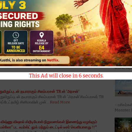
ாஜ் பசிலியான் தயாரிப்பில், ஒரு புதிய படத்தில் நாயகனாக நடித்து
'டோன்ட் ட்
னத்தையும் ஈர்த்து, தற்போது ஹீரோவாகவும் மாறியிருக்கும் அபிஷன்
Trouble' ப
தலியை கரம்பிடிக்கிறார்.
ர் அபிஷன் ஜீவிந்த்திற்கு கார் வழங்கிய புகைப்படங்களை பகிர்ந்து,
கேசில் கிர
This Ad will close in
5
seconds.
றுவிறுப்புடன் தயாராகும் சிலம்பரசன் TR ன் 'அரசன்'
றுவிறுப்புடன் தயாராகும் சிலம்பரசன் TR ன் 'அரசன்'சிலம்பரசன் TR
 அப்டேட்தமிழ் சினிமாவின் முன்…
Read More
– ரசிகர்கள
Monster M
 விஷ்ணு விஷால் ஸ்டூடியோஸ் நிறுவனங்கள் இணைந்து வழங்கும்
லோ” பட ஃபர்ஸ்ட் லுக் மற்றும் டைட்டில் டீசர் வெளியானது !!*