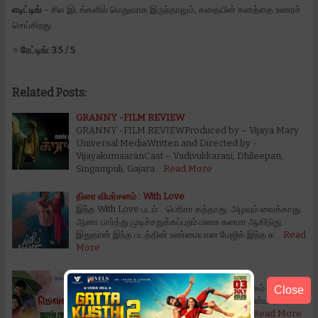
எடிட்டிங்
– சில இடங்களில் மெதுவாக இருந்தாலும், கதையின் கனத்தை உணரச்
செய்கிறது.
⭐
ரேட்டிங்: 3.5 / 5
Related Posts:
GRANNY -FILM REVIEW
GRANNY -FILM REVIEWProduced by – Vijaya Mary
Universal MediaWritten and Directed by -
VijayakumaaranCast – Vadivukkarasi, Dhileepan,
Singampuli, Gajara…
Read More
திரை விமர்சனம் : With Love
இந்த With Love படம்… பெரிசா கத்தாது. அழவும் வைக்காது.
ஆனா பார்த்து முடிச்சதுக்கப்புறம் மனசு கனமா ஆகிடுது.
இதுதான் இந்த படத்தின் உண்மையான மேஜிக்.இந்த க…
Read
More
mellisai movie review
mellisai movie review தயாரிப்பு : திரவ்இயக்கம் :
Close
திரவ்நடிப்பு : கிஷோர், சுபத்ரா, ஜார்ஜ் மரியான், தான்யா,
ஜஸ்வந்த் மணிகண்டன், தனன்யாஒளிப்பதிவு :…
Read More