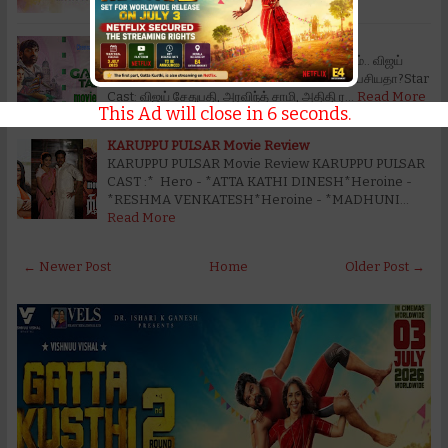
Gandhi Talks Review:
Gandhi Talks Review: காந்தி டாக்ஸ் விமர்சனம்.. விஜய்
சேதுபதியின் வித்தியாசமான முயற்சி.. பலமாக பேசியதா?Star
Cast: விஜய் சேதுபதி, அரவிந்த் சாமி, அதிதி ர…
Read More
This Ad will close in
5
seconds.
KARUPPU PULSAR Movie Review
KARUPPU PULSAR Movie Review KARUPPU PULSAR
CAST :* Hero - *ATTA KATHI DINESH*Heroine -
*RESHMA VENKATESH*Heroine - *MADHUNI…
Read More
← Newer Post
Home
Older Post →