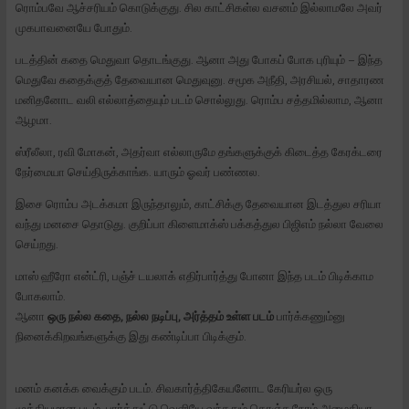
ரொம்பவே ஆச்சரியம் கொடுக்குது. சில காட்சிகள்ல வசனம் இல்லாமலே அவர்
முகபாவனையே போதும்.
படத்தின் கதை மெதுவா தொடங்குது. ஆனா அது போகப் போக புரியும் – இந்த
மெதுவே கதைக்குத் தேவையான மெதுவுனு. சமூக அநீதி, அரசியல், சாதாரண
மனிதனோட வலி எல்லாத்தையும் படம் சொல்லுது. ரொம்ப சத்தமில்லாம, ஆனா
ஆழமா.
ஸ்ரீலீலா, ரவி மோகன், அதர்வா எல்லாருமே தங்களுக்குக் கிடைத்த கேரக்டரை
நேர்மையா செய்திருக்காங்க. யாரும் ஓவர் பண்ணல.
இசை ரொம்ப அடக்கமா இருந்தாலும், காட்சிக்கு தேவையான இடத்துல சரியா
வந்து மனசை தொடுது. குறிப்பா கிளைமாக்ஸ் பக்கத்துல பிஜிஎம் நல்லா வேலை
செய்றது.
மாஸ் ஹீரோ என்ட்ரி, பஞ்ச் டயலாக் எதிர்பார்த்து போனா இந்த படம் பிடிக்காம
போகலாம்.
ஆனா
ஒரு நல்ல கதை, நல்ல நடிப்பு, அர்த்தம் உள்ள படம்
பார்க்கணும்னு
நினைக்கிறவங்களுக்கு இது கண்டிப்பா பிடிக்கும்.
மனம் கனக்க வைக்கும் படம். சிவகார்த்திகேயனோட கேரியர்ல ஒரு
முக்கியமான படம். பார்த்துட்டு வெளியே வந்ததும் கொஞ்ச நேரம் அமைதியா