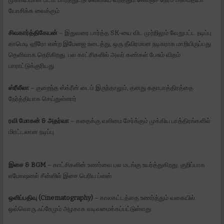
யோசிக்க வைக்கும்.
சிவகார்த்திகேயன்
– இதுவரை பார்த்த SK-யை விட முற்றிலும் வேறுபட்ட நடிப்பு.
காமெடி ஹீரோ என்ற இமேஜை உடைத்து, ஒரு தீவிரமான நடிகராக மாறியிருப்பது
தெளிவாக தெரிகிறது. பல காட்சிகளில் அவர் கண்கள் பேசும் விதம்
பாராட்டுக்குரியது
ஸ்ரீலீலா
– குறைந்த ஸ்க்ரீன் டைம் இருந்தாலும், தனது கதாபாத்திரத்தை
நேர்த்தியாக செய்துள்ளார்.
ரவி மோகன் & அதர்வா
– கதைக்கு வலிமை சேர்க்கும் முக்கிய பாத்திரங்களில்
மிரட்டலான நடிப்பு.
இசை & BGM
– காட்சிகளின் உணர்வை பல மடங்கு உயர்த்துகிறது. குறிப்பாக
எமோஷனல் சீன்ஸில் இசை பெரிய ப்ளஸ்.
ஒளிப்பதிவு (Cinematography)
– காலகட்டத்தை உணர்த்தும் வகையில்
ஒவ்வொரு ஃப்ரேமும் அழகாக வடிவமைக்கப்பட்டுள்ளது