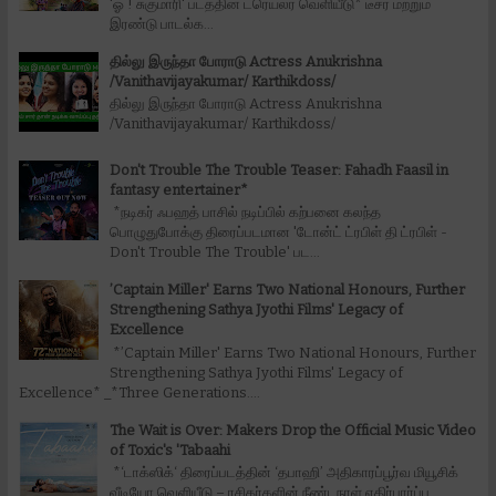
'ஓ ! சுகுமாரி' படத்தின் ட்ரெய்லர் வெளியீடு* டீசர் மற்றும்
இரண்டு பாடல்க...
தில்லு இருந்தா போராடு Actress Anukrishna
/Vanithavijayakumar/ Karthikdoss/
தில்லு இருந்தா போராடு Actress Anukrishna
/Vanithavijayakumar/ Karthikdoss/
Don't Trouble The Trouble Teaser: Fahadh Faasil in
fantasy entertainer*
*நடிகர் ஃபஹத் பாசில் நடிப்பில் கற்பனை கலந்த
பொழுதுபோக்கு திரைப்படமான 'டோன்ட் ட்ரபிள் தி ட்ரபிள் -
Don't Trouble The Trouble' பட...
’Captain Miller' Earns Two National Honours, Further
Strengthening Sathya Jyothi Films' Legacy of
Excellence
*’Captain Miller' Earns Two National Honours, Further
Strengthening Sathya Jyothi Films' Legacy of
Excellence* _*Three Generations....
The Wait is Over: Makers Drop the Official Music Video
of Toxic's 'Tabaahi
*‘டாக்ஸிக்‘ திரைப்படத்தின் ‘தபாஹி’ அதிகாரப்பூர்வ மியூசிக்
வீடியோ வெளியீடு – ரசிகர்களின் நீண்டநாள் எதிர்பார்ப்பு