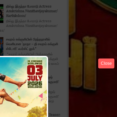
தில்லு இருந்தா போராடு Actress
Anukrishna /Vanithavijayakumar/
Karthikdoss/
தில்லு இருந்தா போராடு Actress
Anukrishna /Vanithavijayakumar/
oss/
சவுரவ் கங்குலியின் பிறந்தநாளில்
வெளியான ‘தாதா – தி சவுரவ் கங்குலி
ஸ்டோரி’ ஃபர்ஸ்ட் லுக்*
*சவுரவ் கங்குலியின் பிறந்தநாளில்
வெளியான ‘தாதா – தி சவுரவ் கங்குலி
Close
ர்ஸ்ட் லுக்* *2027 மே 14-ஆம் தேதி உலகம்
திரையரங்குகள...
நடிகர் திரு வீர் - ஐஸ்வர்யா ராஜேஷ்
இணைந்து நடித்திருக்கும் 'ஓ ! சுகுமாரி'
படத்தின் ட்ரெய்லர் வெளியீடு
*நடிகர் திரு வீர் - ஐஸ்வர்யா ராஜேஷ்
இணைந்து நடித்திருக்கும் 'ஓ ! சுகுமாரி'
்ரெய்லர் வெளியீடு* டீசர் மற்றும் இரண்டு
Don't Trouble The Trouble Teaser: