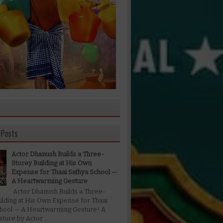
 Posts
Actor Dhanush Builds a Three-
Storey Building at His Own
Expense for Thaai Sathya School —
A Heartwarming Gesture
Actor Dhanush Builds a Three-
ilding at His Own Expense for Thaai
chool — A Heartwarming Gesture! A
ture by Actor ...