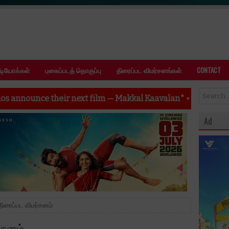
ீடியோக்கள்
புகைப்படத் தொகுப்பு
திரைப்பட விமர்சனங்கள்
CONTACT
ext film — Makkal Kaavalan*
•
'ஷம்பாலா' வெற்றிக் கூட்டணியின் அ
Ad
திரைப்பட விமர்சனம்
்சனம்