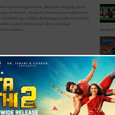
ியை கருவாக எடுத்துக் கொண்ட இயக்குநர் பவுல் ஜார்ஜ், அதைப்
் அழுத்தமாக பேசாமல், ஆக்‌ஷன் காட்சிகளையும், கதாபாத்திரங்களை
மாக்கியிருப்பது படத்திற்கு எந்தவிதத்திலும் கைகொடுக்கவில்லை.
கனவே பலமுறை பார்த்திருப்பதால், இவை அனைத்தும்
விர கவர வில்லை.
Karthikd
ஸ்டோரி’ ஃப
முழுவதும் 
iragu movie review
gu movie reviewநண்பர்களுடன் சேர்ந்த பார்க்க ஒரு சிறந்த படம்’ –
முழு விமர்சனம் அறிமுக இயக்குனர் …
Read More
படத்தின் ட
ின் போட் படம் கரை கடந்ததா? கடலில் மூழ்கியதா தமிழ் சினிமா உலகில்
பாடல்க...
வராக திகழ்ந்து கொண்டி…
Read More