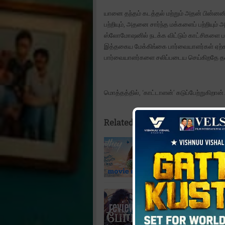
யானை தந்தம் கடத்தல் மற்றும் அதன் பின்னன
பற்றியும், அதனை சார்ந்த மக்களைப் பற்றியும
ஸ்லோமோஷனில் நடக்க விட்டும் காட்சிகளை பட
இத்தகைய மேக்கிங்கை பார்வையாளர்கள் ஏற்
பார்வையாளர்களை சலிப்படைய செய்கிறதே த
மொத்தத்தில், ‘காட்டாளன்’ கடுப்பேற்றுகிறான்.
Related Posts:
Nanban Oruvan Vantha P
Nanban Oruvan Vantha Pira
நண்பன் ஒருவன் வந்த பிறகு 
போட் விமர்சனம்
போட் விமர்சனம் யோகி பாபுவ
பிரபலமான நடிகர்களில் ஒரு