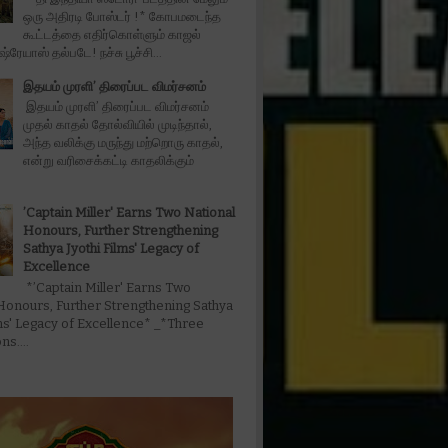
ஒரு அதிரடி போஸ்டர் !* கோபமடைந்த
கூட்டத்தை எதிர்கொள்ளும் காஜல்
்ரேயாஸ் தல்படே! நச்சு பூச்சி...
இதயம் முரளி’ திரைப்பட விமர்சனம்
இதயம் முரளி’ திரைப்பட விமர்சனம்
முதல் காதல் தோல்வியில் முடிந்தால்,
அந்த வலிக்கு மருந்து மற்றொரு காதல்,
என்று வரிசைக்கட்டி காதலிக்கும்
’Captain Miller' Earns Two National
Honours, Further Strengthening
Sathya Jyothi Films' Legacy of
Excellence
*’Captain Miller' Earns Two
Honours, Further Strengthening Sathya
lms' Legacy of Excellence* _*Three
s....