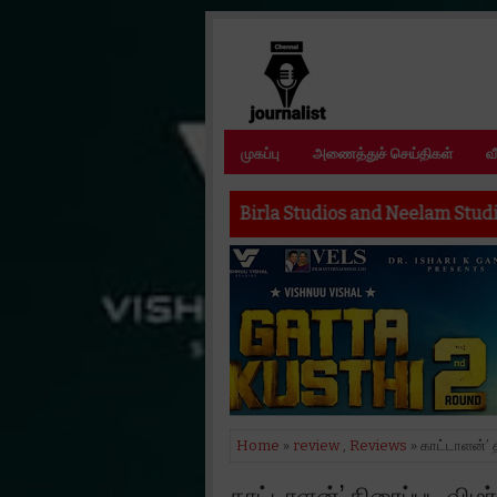
முகப்பு
அணைத்துச் செய்திகள்
வ
Birla Studios and Neelam Studios announce their n
Home
»
review
,
Reviews
» காட்டாளன்’ 
காட்டாளன்’ திரைப்பட விமர