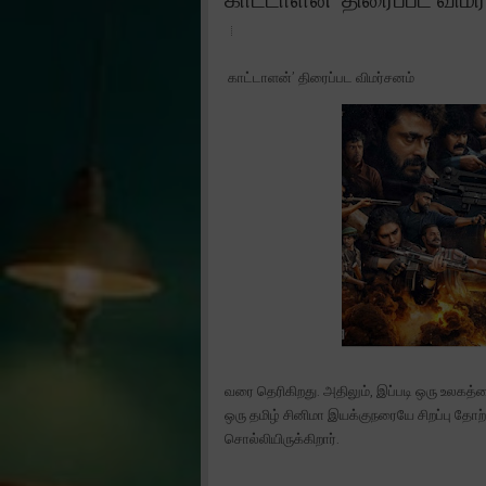
காட்டாளன்’ திரைப்பட விமர்சனம்
வரை தெரிகிறது. அதிலும், இப்படி ஒரு உலக
ஒரு தமிழ் சினிமா இயக்குநரையே சிறப்பு தோற்
சொல்லியிருக்கிறார்.