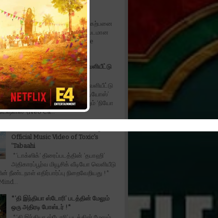
Fahadh Faasil in fantasy
entertainer*
*நடிகர் ஃபஹத் பாசில் நடிப்பில் கற்பனை
கலந்த பொழுதுபோக்கு திரைப்படமான
ரபிள் தி ட்ரபிள் - Don't Trouble The
ட...
*‘அன்பே டயானா’ டிரெய்லர் வெளியீட்டு
விழா
*‘அன்பே டயானா’ டிரெய்லர் வெளியீட்டு
விழா!!* ‘மில்லியன் டாலர் ஸ்டுடியோஸ்’
(Million Dollar Studios) மற்றும் ‘நியோ
ியேஷன்ஸ்’ (Neo Ca...
The Wait is Over: Makers Drop the
Official Music Video of Toxic's
'Tabaahi
*‘டாக்ஸிக்‘ திரைப்படத்தின் ‘தபாஹி’
அதிகாரப்பூர்வ மியூசிக் வீடியோ வெளியீடு
ின் நீண்டநாள் எதிர்பார்ப்பு நிறைவேறியது !*
ind...
*‘தி இந்தியா ஸ்டோரி’ படத்தின் மேலும்
ஒரு அதிரடி போஸ்டர் !*
*‘தி இந்தியா ஸ்டோரி’ படத்தின் மேலும்