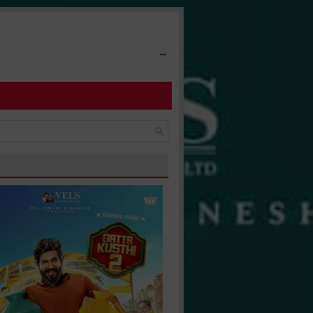
-
டுத்த பிரம்மாண்ட படைப்பு... சந்தீப் கிஷனின் சோஷியோ ஃபேண்டஸி திரை