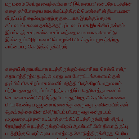
மறுமணம் செய்து வைத்தார்களா? இல்லையா? என்பதே படத்தின்
கதை. தற்போதைய காலக்கட்டத்திலும் பெண்களின் நியாயமான
விருப்பம் நிறைவேறுவதற்கு தடையாக இருக்கும் சமூக
கட்டமைப்புகளை தகர்த்தெரியும் படைப்பாக இயக்கியிருக்கும்
இயக்குநர் சசி, உண்மை சம்பவத்தை மையமாக கொண்டு
இன்னமும் அறியாமையில் மழுங்கி கிடக்கும் சமூகத்திற்கு
சாட்டையடி கொடுத்திருக்கிறார்.
கதையின் நாயகியாக நடித்திருக்கும் ஸ்வாசிகா, செல்வி என்ற
கதாபாத்திரத்தையும், அவரது மன போராட்டங்களையும் தன்
நடிப்பில் மிக சிறப்பாக வெளிப்படுத்தியிருக்கிறார். மறுமணம்
பற்றிய தனது விருப்பம், அதற்கு எதிர்ப்பு தெரிவித்த மகனின்
செயலை கண்டு அதிர்ந்து போவது, பிறகு அதே பிள்ளைகளை
பிரிய வேண்டிய சூழலை நினைத்து கதறுவது, தனிமையில் தன்
ஆதங்கத்தை மின் விசிறியிடம் பரிமாறுவது என்று படம்
முழுவதையும் தன் நடிப்பால் தாங்கிப் பிடித்திருக்கிறார். சிறப்பு
தோற்றத்தில் நடித்திருக்கும் விஜய் ஆண்டனியின் திரை இருப்பு
படத்திற்கு பெரும் அடையாளத்தை கொடுத்திருக்கிறது. பெரிய